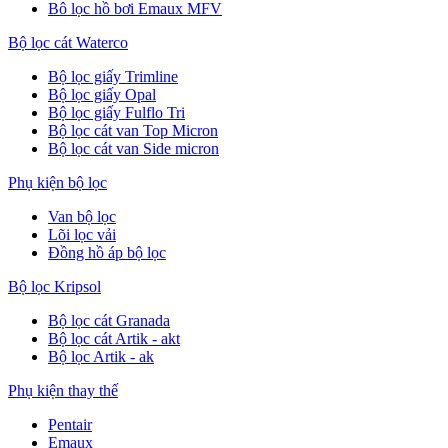
Bô lọc hồ bơi Emaux MFV
Bộ lọc cát Waterco
Bộ lọc giấy Trimline
Bộ lọc giấy Opal
Bộ lọc giấy Fulflo Tri
Bộ lọc cát van Top Micron
Bộ lọc cát van Side micron
Phụ kiện bộ lọc
Van bộ lọc
Lõi lọc vải
Đồng hồ áp bộ lọc
Bộ lọc Kripsol
Bộ lọc cát Granada
Bộ lọc cát Artik - akt
Bộ lọc Artik - ak
Phụ kiện thay thế
Pentair
Emaux