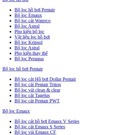
Bộ lọc hồ bơi Pentair
Bộ lọc Emaux
Bộ lọc cát Waterco
Bộ lọc Astral
Phụ kiện bộ lọc
Vật liệu lọc hồ bơi
Bộ lọc Kripsol
Bộ lọc Astral
Phụ kiện thay thế
Bộ lọc Peraqua
Bộ lọc hồ bơi Pentair
Bộ lọc cát Hồ bơi Dollar Pentair
Bộ lọc cát Pentair Triton
Bộ lọc vải clean & clear
Bộ lọc cát Tagelus
Bộ lọc cát Pentair PWT
Bộ lọc Emaux
Bộ lọc cát hồ bơi Emaux V Series
Bộ lọc cát Emaux S Series
Bộ lọc vải Emaux CF