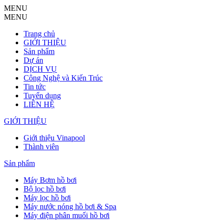
MENU
MENU
Trang chủ
GIỚI THIỆU
Sản phẩm
Dự án
DỊCH VỤ
Công Nghệ và Kiến Trúc
Tin tức
Tuyển dụng
LIÊN HỆ
GIỚI THIỆU
Giới thiệu Vinapool
Thành viên
Sản phẩm
Máy Bơm hồ bơi
Bộ lọc hồ bơi
Máy lọc hồ bơi
Máy nước nóng hồ bơi & Spa
Máy điện phân muối hồ bơi