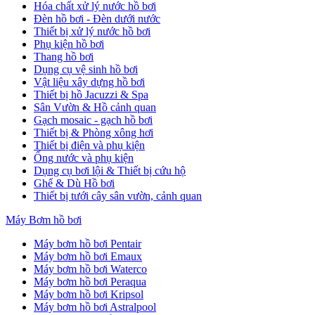
Hóa chất xử lý nước hồ bơi
Đèn hồ bơi - Đèn dưới nước
Thiết bị xử lý nước hồ bơi
Phụ kiện hồ bơi
Thang hồ bơi
Dụng cụ vệ sinh hồ bơi
Vật liệu xây dựng hồ bơi
Thiết bị hồ Jacuzzi & Spa
Sân Vườn & Hồ cảnh quan
Gạch mosaic - gạch hồ bơi
Thiết bị & Phòng xông hơi
Thiết bị điện và phụ kiện
Ống nước và phụ kiện
Dụng cụ bơi lội & Thiết bị cứu hộ
Ghế & Dù Hồ bơi
Thiết bị tưới cây sân vườn, cảnh quan
Máy Bơm hồ bơi
Máy bơm hồ bơi Pentair
Máy bơm hồ bơi Emaux
Máy bơm hồ bơi Waterco
Máy bơm hồ bơi Peraqua
Máy bơm hồ bơi Kripsol
Máy bơm hồ bơi Astralpool