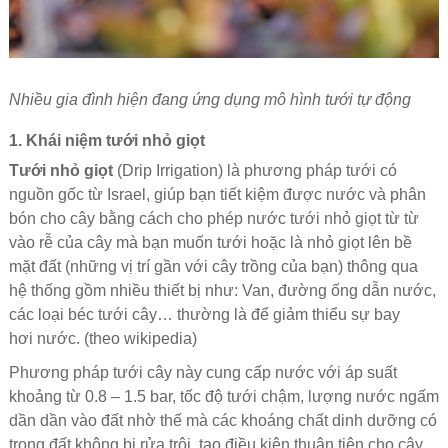
Nhiều gia đình hiện đang ứng dụng mô hình tưới tự động
1. Khái niệm tưới nhỏ giọt
Tưới nhỏ giọt
(Drip Irrigation) là phương pháp tưới có
nguồn gốc từ Israel, giúp bạn tiết kiệm được nước và phân
bón cho cây bằng cách cho phép nước tưới nhỏ giọt từ từ
vào rễ của cây mà bạn muốn tưới hoặc là nhỏ giọt lên bề
mặt đất (những vị trí gần với cây trồng của bạn) thông qua
hệ thống gồm nhiều thiết bị như: Van, đường ống dẫn nước,
các loại béc tưới cây… thường là để giảm thiểu sự bay
hơi nước. (theo wikipedia)
Phương pháp tưới cây này cung cấp nước với áp suất
khoảng từ 0.8 – 1.5 bar, tốc độ tưới chậm, lượng nước ngấm
dần dần vào đất nhờ thế mà các khoáng chất dinh dưỡng có
trong đất không bị rửa trôi, tạo điều kiện thuận tiện cho cây