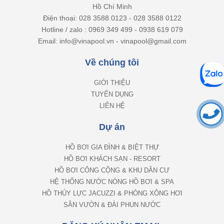
Hồ Chí Minh
Điện thoại: 028 3588 0123 - 028 3588 0122
Hotline / zalo : 0969 349 499 - 0938 619 079
Email: info@vinapool.vn - vinapool@gmail.com
Về chúng tôi
GIỚI THIỆU
TUYỂN DỤNG
LIÊN HỆ
Dự án
HỒ BƠI GIA ĐÌNH & BIỆT THỰ
HỒ BƠI KHÁCH SẠN - RESORT
HỒ BƠI CÔNG CỘNG & KHU DÂN CƯ
HỆ THỐNG NƯỚC NÓNG HỒ BƠI & SPA
HỒ THỦY LỰC JACUZZI & PHÒNG XÔNG HƠI
SÂN VƯỜN & ĐÀI PHUN NƯỚC