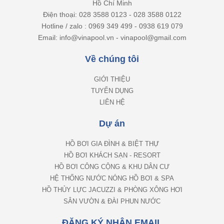
Hồ Chí Minh
Điện thoại: 028 3588 0123 - 028 3588 0122
Hotline / zalo : 0969 349 499 - 0938 619 079
Email: info@vinapool.vn - vinapool@gmail.com
Về chúng tôi
GIỚI THIỆU
TUYỂN DỤNG
LIÊN HỆ
Dự án
HỒ BƠI GIA ĐÌNH & BIỆT THỰ
HỒ BƠI KHÁCH SẠN - RESORT
HỒ BƠI CÔNG CỘNG & KHU DÂN CƯ
HỆ THỐNG NƯỚC NÓNG HỒ BƠI & SPA
HỒ THỦY LỰC JACUZZI & PHÒNG XÔNG HƠI
SÂN VƯỜN & ĐÀI PHUN NƯỚC
ĐĂNG KÝ NHẬN EMAIL