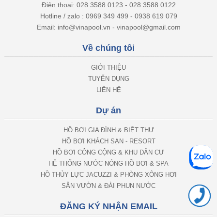
Điện thoại: 028 3588 0123 - 028 3588 0122
Hotline / zalo : 0969 349 499 - 0938 619 079
Email: info@vinapool.vn - vinapool@gmail.com
Về chúng tôi
GIỚI THIỆU
TUYỂN DỤNG
LIÊN HỆ
Dự án
HỒ BƠI GIA ĐÌNH & BIỆT THỰ
HỒ BƠI KHÁCH SẠN - RESORT
HỒ BƠI CÔNG CỘNG & KHU DÂN CƯ
HỆ THỐNG NƯỚC NÓNG HỒ BƠI & SPA
HỒ THỦY LỰC JACUZZI & PHÒNG XÔNG HƠI
SÂN VƯỜN & ĐÀI PHUN NƯỚC
ĐĂNG KÝ NHẬN EMAIL