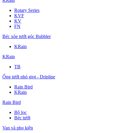
KRain
Rotary Series
KVF
KV
FN
Béc xòe tưới góc Bubbler
KRain
KRain
TB
Ống tưới nhỏ giọt - Dripline
Rain Bird
KRain
Rain Bird
Bộ lọc
Béc tưới
Van và phụ kiện