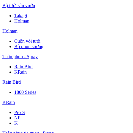
Bộ tưới sân vườn
Takagi
Holman
Holman
Cuộn vòi tưới
Bộ phun sương
Thân phun - Spray
Rain Bird
KRain
Rain Bird
1800 Series
KRain
Pro-S
NP
K