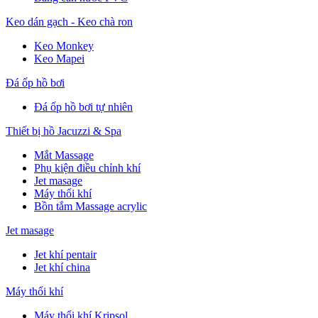
Keo dán gạch - Keo chà ron
Keo Monkey
Keo Mapei
Đá ốp hồ bơi
Đá ốp hồ bơi tự nhiên
Thiết bị hồ Jacuzzi & Spa
Mắt Massage
Phụ kiện điều chỉnh khí
Jet masage
Máy thổi khí
Bồn tắm Massage acrylic
Jet masage
Jet khí pentair
Jet khí china
Máy thổi khí
Máy thổi khí Kripsol