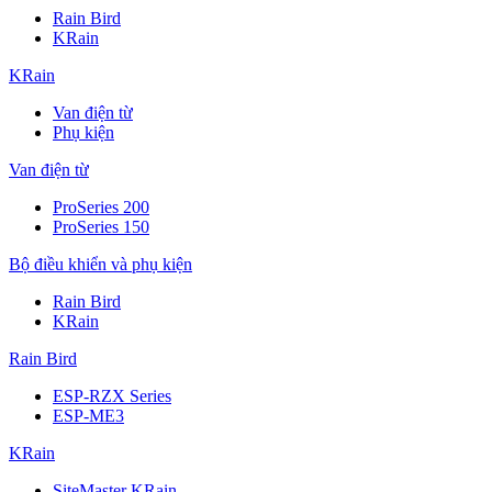
Rain Bird
KRain
KRain
Van điện từ
Phụ kiện
Van điện từ
ProSeries 200
ProSeries 150
Bộ điều khiển và phụ kiện
Rain Bird
KRain
Rain Bird
ESP-RZX Series
ESP-ME3
KRain
SiteMaster KRain