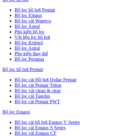
Bộ lọc hồ bơi Pentair
Bộ lọc Emaux
Bộ lọc cát Waterco
Bộ lọc Astral
Phụ kiện bộ lọc
Vật liệu lọc hồ bơi
Bộ lọc Kripsol
Bộ lọc Astral
Phụ kiện thay thế
Bộ lọc Peraqua
Bộ lọc hồ bơi Pentair
Bộ lọc cát Hồ bơi Dollar Pentair
Bộ lọc cát Pentair Triton
Bộ lọc vải clean & clear
Bộ lọc cát Tagelus
Bộ lọc cát Pentair PWT
Bộ lọc Emaux
Bộ lọc cát hồ bơi Emaux V Series
Bộ lọc cát Emaux S Series
Bộ lọc vải Emaux CF