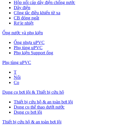
Hộp nối cáp dây điện chống nước
Dây điện
Công tắc điều khiển từ xa
CB đóng ngắt
Rơ le nhiệt
Ống nước và phụ kiện
Ống nhựa uPVC
Phụ tùng uPVC
Phụ kiện Support ống
Phụ tùng uPVC
T
Nối
Co
Dụng cụ bơi lội & Thiết bị cứu hộ
Thiết bị cứu hộ & an toàn bơi lội
Dụng cụ thể thao dưới nước
Dụng cụ bơi lội
Thiết bị cứu hộ & an toàn bơi lội