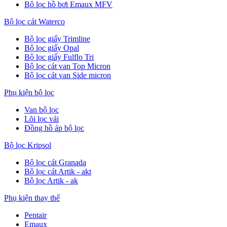
Bô lọc hồ bơi Emaux MFV
Bộ lọc cát Waterco
Bộ lọc giấy Trimline
Bộ lọc giấy Opal
Bộ lọc giấy Fulflo Tri
Bộ lọc cát van Top Micron
Bộ lọc cát van Side micron
Phụ kiện bộ lọc
Van bộ lọc
Lõi lọc vải
Đồng hồ áp bộ lọc
Bộ lọc Kripsol
Bộ lọc cát Granada
Bộ lọc cát Artik - akt
Bộ lọc Artik - ak
Phụ kiện thay thế
Pentair
Emaux