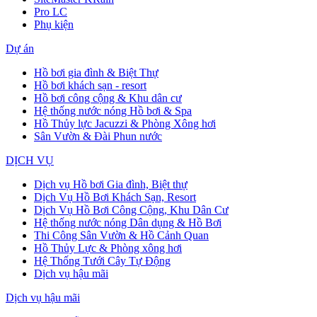
Pro LC
Phụ kiện
Dự án
Hồ bơi gia đình & Biệt Thự
Hồ bơi khách sạn - resort
Hồ bơi công cộng & Khu dân cư
Hệ thống nước nóng Hồ bơi & Spa
Hồ Thủy lực Jacuzzi & Phòng Xông hơi
Sân Vườn & Đài Phun nước
DỊCH VỤ
Dịch vụ Hồ bơi Gia đình, Biệt thự
Dịch Vụ Hồ Bơi Khách Sạn, Resort
Dịch Vụ Hồ Bơi Công Cộng, Khu Dân Cư
Hệ thống nước nóng Dân dụng & Hồ Bơi
Thi Công Sân Vườn & Hồ Cảnh Quan
Hồ Thủy Lực & Phòng xông hơi
Hệ Thống Tưới Cây Tự Động
Dịch vụ hậu mãi
Dịch vụ hậu mãi