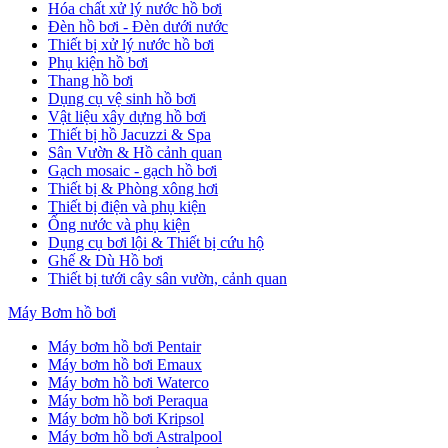
Hóa chất xử lý nước hồ bơi
Đèn hồ bơi - Đèn dưới nước
Thiết bị xử lý nước hồ bơi
Phụ kiện hồ bơi
Thang hồ bơi
Dụng cụ vệ sinh hồ bơi
Vật liệu xây dựng hồ bơi
Thiết bị hồ Jacuzzi & Spa
Sân Vườn & Hồ cảnh quan
Gạch mosaic - gạch hồ bơi
Thiết bị & Phòng xông hơi
Thiết bị điện và phụ kiện
Ống nước và phụ kiện
Dụng cụ bơi lội & Thiết bị cứu hộ
Ghế & Dù Hồ bơi
Thiết bị tưới cây sân vườn, cảnh quan
Máy Bơm hồ bơi
Máy bơm hồ bơi Pentair
Máy bơm hồ bơi Emaux
Máy bơm hồ bơi Waterco
Máy bơm hồ bơi Peraqua
Máy bơm hồ bơi Kripsol
Máy bơm hồ bơi Astralpool