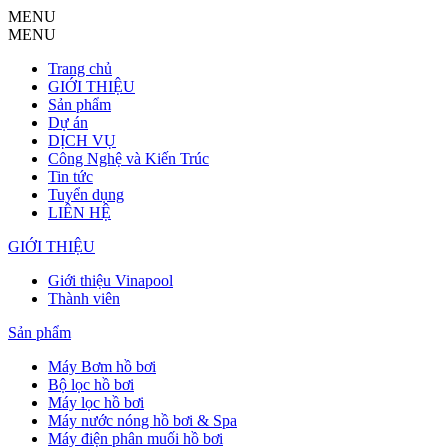
MENU
MENU
Trang chủ
GIỚI THIỆU
Sản phẩm
Dự án
DỊCH VỤ
Công Nghệ và Kiến Trúc
Tin tức
Tuyển dụng
LIÊN HỆ
GIỚI THIỆU
Giới thiệu Vinapool
Thành viên
Sản phẩm
Máy Bơm hồ bơi
Bộ lọc hồ bơi
Máy lọc hồ bơi
Máy nước nóng hồ bơi & Spa
Máy điện phân muối hồ bơi