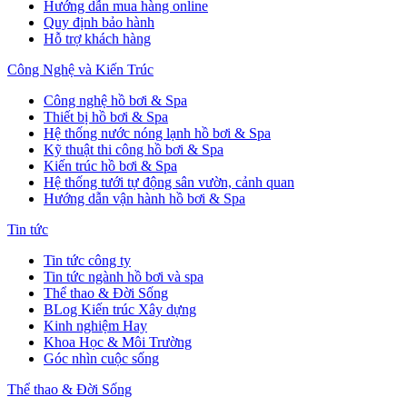
Hướng dẫn mua hàng online
Quy định bảo hành
Hỗ trợ khách hàng
Công Nghệ và Kiến Trúc
Công nghệ hồ bơi & Spa
Thiết bị hồ bơi & Spa
Hệ thống nước nóng lạnh hồ bơi & Spa
Kỹ thuật thi công hồ bơi & Spa
Kiến trúc hồ bơi & Spa
Hệ thống tưới tự động sân vườn, cảnh quan
Hướng dẫn vận hành hồ bơi & Spa
Tin tức
Tin tức công ty
Tin tức ngành hồ bơi và spa
Thể thao & Đời Sống
BLog Kiến trúc Xây dựng
Kinh nghiệm Hay
Khoa Học & Môi Trường
Góc nhìn cuộc sống
Thể thao & Đời Sống