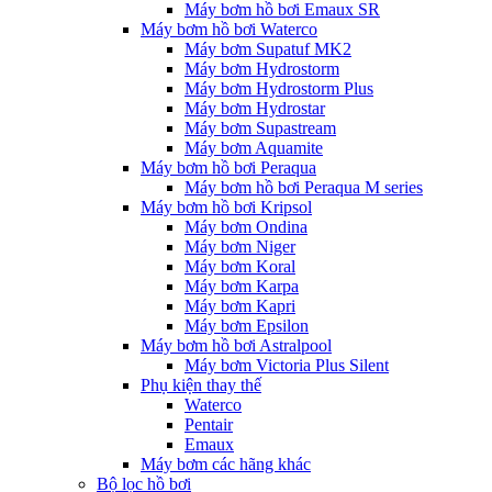
Máy bơm hồ bơi Emaux SR
Máy bơm hồ bơi Waterco
Máy bơm Supatuf MK2
Máy bơm Hydrostorm
Máy bơm Hydrostorm Plus
Máy bơm Hydrostar
Máy bơm Supastream
Máy bơm Aquamite
Máy bơm hồ bơi Peraqua
Máy bơm hồ bơi Peraqua M series
Máy bơm hồ bơi Kripsol
Máy bơm Ondina
Máy bơm Niger
Máy bơm Koral
Máy bơm Karpa
Máy bơm Kapri
Máy bơm Epsilon
Máy bơm hồ bơi Astralpool
Máy bơm Victoria Plus Silent
Phụ kiện thay thế
Waterco
Pentair
Emaux
Máy bơm các hãng khác
Bộ lọc hồ bơi