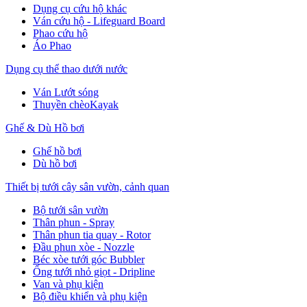
Dụng cụ cứu hộ khác
Ván cứu hộ - Lifeguard Board
Phao cứu hộ
Áo Phao
Dụng cụ thể thao dưới nước
Ván Lướt sóng
Thuyền chèoKayak
Ghế & Dù Hồ bơi
Ghế hồ bơi
Dù hồ bơi
Thiết bị tưới cây sân vườn, cảnh quan
Bộ tưới sân vườn
Thân phun - Spray
Thân phun tia quay - Rotor
Đầu phun xòe - Nozzle
Béc xòe tưới góc Bubbler
Ống tưới nhỏ giọt - Dripline
Van và phụ kiện
Bộ điều khiển và phụ kiện