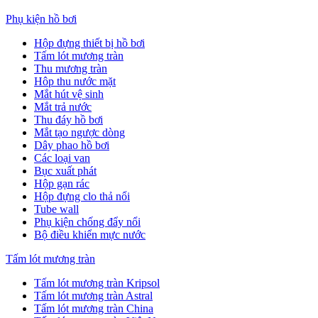
Phụ kiện hồ bơi
Hộp đựng thiết bị hồ bơi
Tấm lót mương tràn
Thu mương tràn
Hôp thu nước mặt
Mắt hút vệ sinh
Mắt trả nước
Thu đáy hồ bơi
Mắt tạo ngược dòng
Dây phao hồ bơi
Các loại van
Bục xuất phát
Hộp gạn rác
Hộp đựng clo thả nổi
Tube wall
Phụ kiện chống đẩy nổi
Bộ điều khiển mực nước
Tấm lót mương tràn
Tấm lót mương tràn Kripsol
Tấm lót mương tràn Astral
Tấm lót mương tràn China