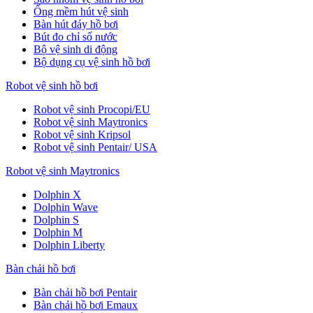
Ống mềm hút vệ sinh
Bàn hút đáy hồ bơi
Bút đo chỉ số nước
Bộ vệ sinh di động
Bộ dụng cụ vệ sinh hồ bơi
Robot vệ sinh hồ bơi
Robot vệ sinh Procopi/EU
Robot vệ sinh Maytronics
Robot vệ sinh Kripsol
Robot vệ sinh Pentair/ USA
Robot vệ sinh Maytronics
Dolphin X
Dolphin Wave
Dolphin S
Dolphin M
Dolphin Liberty
Bàn chải hồ bơi
Bàn chải hồ bơi Pentair
Bàn chải hồ bơi Emaux