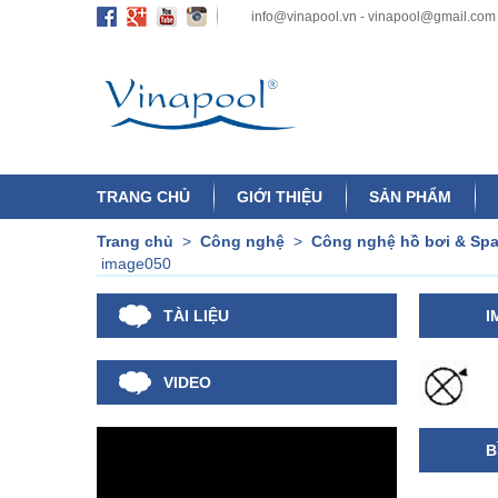
info@vinapool.vn - vinapool@gmail.com
TRANG CHỦ
GIỚI THIỆU
SẢN PHẨM
Trang chủ
>
Công nghệ
>
Công nghệ hồ bơi & Sp
image050
TÀI LIỆU
I
VIDEO
B