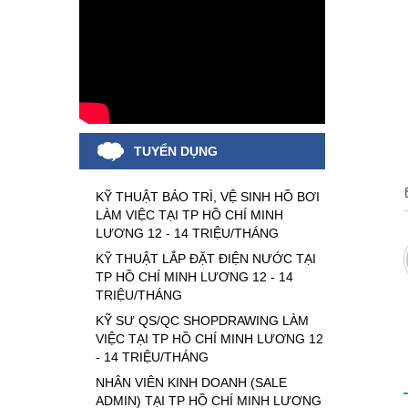
TUYỂN DỤNG
KỸ THUẬT BẢO TRÌ, VỆ SINH HỒ BƠI
LÀM VIỆC TẠI TP HỒ CHÍ MINH
LƯƠNG 12 - 14 TRIỆU/THÁNG
KỸ THUẬT LẮP ĐẶT ĐIỆN NƯỚC TẠI
TP HỒ CHÍ MINH LƯƠNG 12 - 14
TRIỆU/THÁNG
KỸ SƯ QS/QC SHOPDRAWING LÀM
VIỆC TẠI TP HỒ CHÍ MINH LƯƠNG 12
- 14 TRIỆU/THÁNG
NHÂN VIÊN KINH DOANH (SALE
ADMIN) TẠI TP HỒ CHÍ MINH LƯƠNG