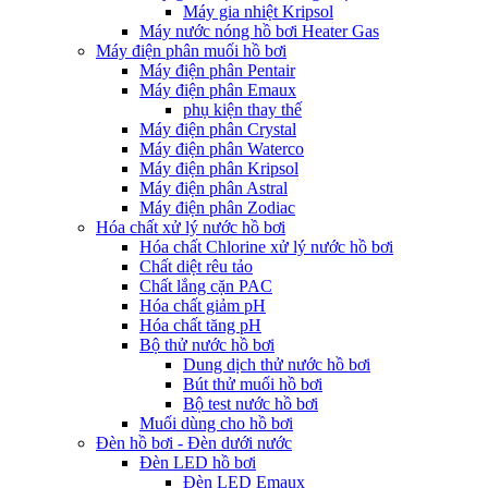
Máy gia nhiệt Kripsol
Máy nước nóng hồ bơi Heater Gas
Máy điện phân muối hồ bơi
Máy điện phân Pentair
Máy điện phân Emaux
phụ kiện thay thế
Máy điện phân Crystal
Máy điện phân Waterco
Máy điện phân Kripsol
Máy điện phân Astral
Máy điện phân Zodiac
Hóa chất xử lý nước hồ bơi
Hóa chất Chlorine xử lý nước hồ bơi
Chất diệt rêu tảo
Chất lắng cặn PAC
Hóa chất giảm pH
Hóa chất tăng pH
Bộ thử nước hồ bơi
Dung dịch thử nước hồ bơi
Bút thử muối hồ bơi
Bộ test nước hồ bơi
Muối dùng cho hồ bơi
Đèn hồ bơi - Đèn dưới nước
Đèn LED hồ bơi
Đèn LED Emaux