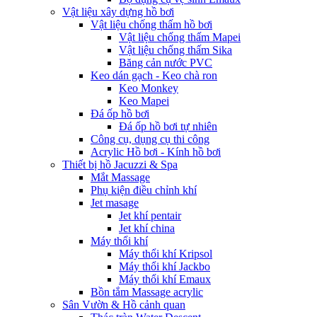
Vật liệu xây dựng hồ bơi
Vật liệu chống thấm hồ bơi
Vật liệu chống thấm Mapei
Vật liệu chống thấm Sika
Băng cản nước PVC
Keo dán gạch - Keo chà ron
Keo Monkey
Keo Mapei
Đá ốp hồ bơi
Đá ốp hồ bơi tự nhiên
Công cụ, dụng cụ thi công
Acrylic Hồ bơi - Kính hồ bơi
Thiết bị hồ Jacuzzi & Spa
Mắt Massage
Phụ kiện điều chỉnh khí
Jet masage
Jet khí pentair
Jet khí china
Máy thổi khí
Máy thổi khí Kripsol
Máy thổi khí Jackbo
Máy thổi khí Emaux
Bồn tắm Massage acrylic
Sân Vườn & Hồ cảnh quan