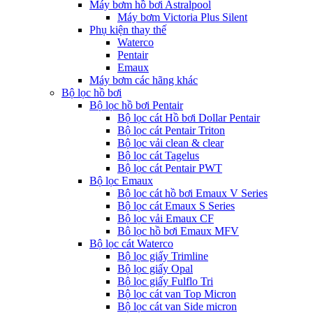
Máy bơm hồ bơi Astralpool
Máy bơm Victoria Plus Silent
Phụ kiện thay thế
Waterco
Pentair
Emaux
Máy bơm các hãng khác
Bộ lọc hồ bơi
Bộ lọc hồ bơi Pentair
Bộ lọc cát Hồ bơi Dollar Pentair
Bộ lọc cát Pentair Triton
Bộ lọc vải clean & clear
Bộ lọc cát Tagelus
Bộ lọc cát Pentair PWT
Bộ lọc Emaux
Bộ lọc cát hồ bơi Emaux V Series
Bộ lọc cát Emaux S Series
Bộ lọc vải Emaux CF
Bô lọc hồ bơi Emaux MFV
Bộ lọc cát Waterco
Bộ lọc giấy Trimline
Bộ lọc giấy Opal
Bộ lọc giấy Fulflo Tri
Bộ lọc cát van Top Micron
Bộ lọc cát van Side micron