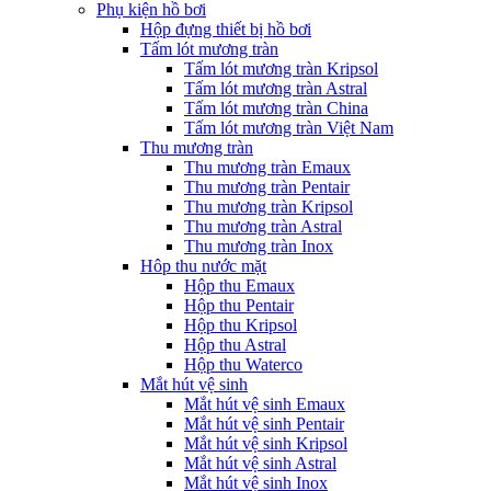
Phụ kiện hồ bơi
Hộp đựng thiết bị hồ bơi
Tấm lót mương tràn
Tấm lót mương tràn Kripsol
Tấm lót mương tràn Astral
Tấm lót mương tràn China
Tấm lót mương tràn Việt Nam
Thu mương tràn
Thu mương tràn Emaux
Thu mương tràn Pentair
Thu mương tràn Kripsol
Thu mương tràn Astral
Thu mương tràn Inox
Hôp thu nước mặt
Hộp thu Emaux
Hộp thu Pentair
Hộp thu Kripsol
Hộp thu Astral
Hộp thu Waterco
Mắt hút vệ sinh
Mắt hút vệ sinh Emaux
Mắt hút vệ sinh Pentair
Mắt hút vệ sinh Kripsol
Mắt hút vệ sinh Astral
Mắt hút vệ sinh Inox