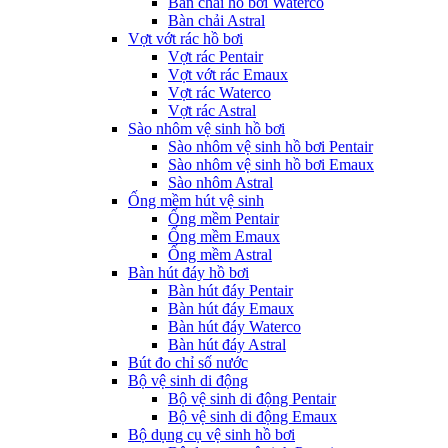
Bàn chải hồ bơi Waterco
Bàn chải Astral
Vợt vớt rác hồ bơi
Vợt rác Pentair
Vợt vớt rác Emaux
Vợt rác Waterco
Vợt rác Astral
Sào nhôm vệ sinh hồ bơi
Sào nhôm vệ sinh hồ bơi Pentair
Sào nhôm vệ sinh hồ bơi Emaux
Sào nhôm Astral
Ống mềm hút vệ sinh
Ống mềm Pentair
Ống mềm Emaux
Ống mềm Astral
Bàn hút đáy hồ bơi
Bàn hút đáy Pentair
Bàn hút đáy Emaux
Bàn hút đáy Waterco
Bàn hút đáy Astral
Bút đo chỉ số nước
Bộ vệ sinh di động
Bộ vệ sinh di động Pentair
Bộ vệ sinh di động Emaux
Bộ dụng cụ vệ sinh hồ bơi