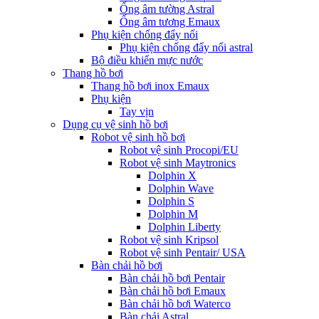
Ống âm tường Astral
Ống âm tương Emaux
Phụ kiện chống đẩy nổi
Phụ kiện chống đẩy nổi astral
Bộ điều khiển mực nước
Thang hồ bơi
Thang hồ bơi inox Emaux
Phụ kiện
Tay vịn
Dụng cụ vệ sinh hồ bơi
Robot vệ sinh hồ bơi
Robot vệ sinh Procopi/EU
Robot vệ sinh Maytronics
Dolphin X
Dolphin Wave
Dolphin S
Dolphin M
Dolphin Liberty
Robot vệ sinh Kripsol
Robot vệ sinh Pentair/ USA
Bàn chải hồ bơi
Bàn chải hồ bơi Pentair
Bàn chải hồ bơi Emaux
Bàn chải hồ bơi Waterco
Bàn chải Astral