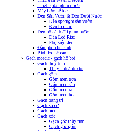
Thác tràn Water Descent
Thiết bị đài phun nước
Máy bơm bể lọc
Đèn Sân Vườn & Đèn Dưới Nước
Đèn spotlight sân vườn
Đèn Led âm
Đèn hồ cảnh đài phun nước
Đèn Led Rise
Phụ kiện đèn
Đầu phun bể cảnh
Bình lọc bể cảnh
Gạch mosaic - gạch hồ bơi
Gạch thuỷ tinh
Thuỷ tinh ánh kim
Gạch gốm
Gốm men trơn
Gốm men sần
Gốm men rạn
Gốm men hoa
Gạch trang trí
Gạch xà cừ
Gạch men
Gạch góc
Gạch góc thủy tinh
Gạch góc gốm