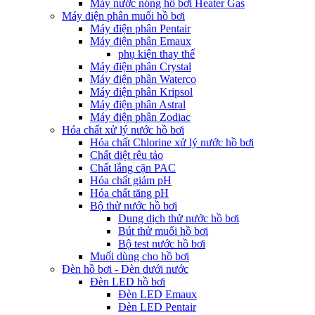
Máy nước nóng hồ bơi Heater Gas
Máy điện phân muối hồ bơi
Máy điện phân Pentair
Máy điện phân Emaux
phụ kiện thay thế
Máy điện phân Crystal
Máy điện phân Waterco
Máy điện phân Kripsol
Máy điện phân Astral
Máy điện phân Zodiac
Hóa chất xử lý nước hồ bơi
Hóa chất Chlorine xử lý nước hồ bơi
Chất diệt rêu tảo
Chất lắng cặn PAC
Hóa chất giảm pH
Hóa chất tăng pH
Bộ thử nước hồ bơi
Dung dịch thử nước hồ bơi
Bút thử muối hồ bơi
Bộ test nước hồ bơi
Muối dùng cho hồ bơi
Đèn hồ bơi - Đèn dưới nước
Đèn LED hồ bơi
Đèn LED Emaux
Đèn LED Pentair