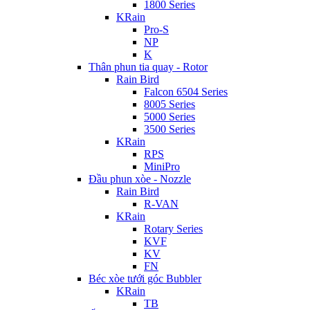
1800 Series
KRain
Pro-S
NP
K
Thân phun tia quay - Rotor
Rain Bird
Falcon 6504 Series
8005 Series
5000 Series
3500 Series
KRain
RPS
MiniPro
Đầu phun xòe - Nozzle
Rain Bird
R-VAN
KRain
Rotary Series
KVF
KV
FN
Béc xòe tưới góc Bubbler
KRain
TB