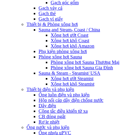
Gạch góc gốm
Gạch vảy cá
Gạch thẻ
Gạch vỉ giấy
Thiết bị & Phòng xông hơi
Sauna and Steam- Coast / China
Xông hơi ướt Coast
Xông hơi khô Coast
Xông hơi khô Amazon
Phụ kiện phòng xông hơi
Phòng xông hơi Sauna
Phòng xông hơi Sauna Thương Mại
Phòng xông hơi Sauna Gia Đình
Sauna & Steam - Steamist/ USA
Xông hơi ướt Steamist
Xông hơi khô Steamist
Thiết bị điện và phụ kiện
Ống luồn điện và phụ kiện
Hộp nối cáp dây điện chống nước
Dây điện
Công tắc điều khiển từ xa
CB đóng ngắt
Rơ le nhiệt
Ống nước và phụ kiện
Ống nhựa uPVC