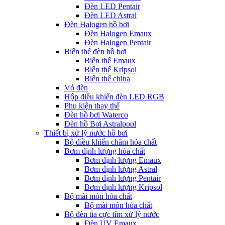
Đèn LED Pentair
Đèn LED Astral
Đèn Halogen hồ bơi
Đèn Halogen Emaux
Đèn Halogen Pentair
Biến thế đèn hồ bơi
Biến thế Emaux
Biến thế Kripsol
Biến thế china
Vỏ đèn
Hộp điều khiển đèn LED RGB
Phụ kiện thay thế
Đèn hồ bơi Waterco
Đèn hồ Bơi Astralpool
Thiết bị xử lý nước hồ bơi
Bộ điều khiển châm hóa chất
Bơm định lượng hóa chất
Bơm định lượng Emaux
Bơm định lượng Astral
Bơm định lượng Pentair
Bơm định lượng Kripsol
Bộ mài mòn hóa chất
Bộ mài mòn hóa chất
Bộ đèn tia cực tím xử lý nước
Đèn UV Emaux