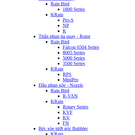
Rain Bird
1800 Series
KRain
Pro-S
NP
K
Thân phun tia quay - Rotor
Rain Bird
Falcon 6504 Series
8005 Series
5000 Series
3500 Series
KRain
RPS
MiniPro
Đầu phun xòe - Nozzle
Rain Bird
R-VAN
KRain
Rotary Series
KVF
KV
FN
Béc xòe tưới góc Bubbler
KRain