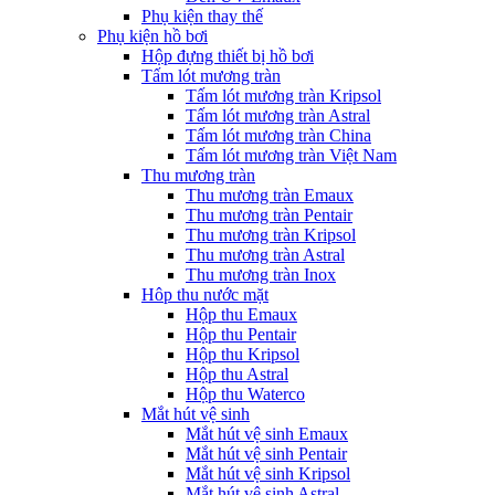
Phụ kiện thay thế
Phụ kiện hồ bơi
Hộp đựng thiết bị hồ bơi
Tấm lót mương tràn
Tấm lót mương tràn Kripsol
Tấm lót mương tràn Astral
Tấm lót mương tràn China
Tấm lót mương tràn Việt Nam
Thu mương tràn
Thu mương tràn Emaux
Thu mương tràn Pentair
Thu mương tràn Kripsol
Thu mương tràn Astral
Thu mương tràn Inox
Hôp thu nước mặt
Hộp thu Emaux
Hộp thu Pentair
Hộp thu Kripsol
Hộp thu Astral
Hộp thu Waterco
Mắt hút vệ sinh
Mắt hút vệ sinh Emaux
Mắt hút vệ sinh Pentair
Mắt hút vệ sinh Kripsol
Mắt hút vệ sinh Astral