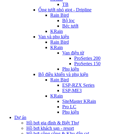
TB
Ống tưới nhỏ giọt - Dripline
Rain Bird
Bộ lọc
Béc tưới
KRain
Van và phụ kiện
Rain Bird
KRain
Van điện từ
ProSeries 200
ProSeries 150
Phụ kiện
Bộ điều khiển và phụ kiện
Rain Bird
ESP-RZX Series
ESP-ME3
KRain
SiteMaster KRain
Pro LC
Phụ kiện
Dự án
Hồ bơi gia đình & Biệt Thự
Hồ bơi khách sạn - resort
Hồ bơi công cộng & Khu dân cư