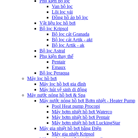
Phụ kiện bộ lọc
Van bộ lọc
Lõi lọc vải
Đồng hồ áp bộ lọc
Vật liệu lọc hồ bơi
Bộ lọc Kripsol
Bộ lọc cát Granada
Bộ lọc cát Artik - akt
Bộ lọc Artik - ak
Bộ lọc Astral
Phụ kiện thay thế
Pentair
Emaux
Bộ lọc Peraqua
Máy lọc hồ bơi
Máy lọc hồ bơi gia đình
Máy hút vệ sinh di động
Máy nước nóng hồ bơi & Spa
Máy nước nóng hồ bơi Bơm nhiệt - Heater Pump
Pool Heat pump Procopi
Máy bơm nhiệt hồ bơi Waterco
Máy bơm nhiệt hồ bơi Pentair
Máy bơm nhiệt hồ bơi LuckingStar
Máy gia nhiệt hồ bơi bằng Điện
Máy gia nhiệt Kripsol