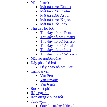
Mắt trả nước
Mắt trả nước Emaux
Mắt trả nước Pentair
Mắt trả nước Astral
Mắt trả nước Kripsol
Mắt trả nước Inox
Thu đáy hồ bơi
Thu đáy hồ bơi Pentair
Thu đáy hồ bơi Emaux
Thu đáy hồ bơi Kripsol
Thu đáy hồ bơi Astral
Thu đáy hồ bơi Inox
Thu đáy hồ bơi Waterco
Mắt tạo ngược dòng
Dây phao hồ bơi
Dây phao hồ bơi Dofi
Các loại van
Van Pentair
Van Emaux
Van 6 ngả
Bục xuất phát
Hộp gạn rác
Hộp đựng clo thả nổi
Tube wall
Ống âm tường Kripsol