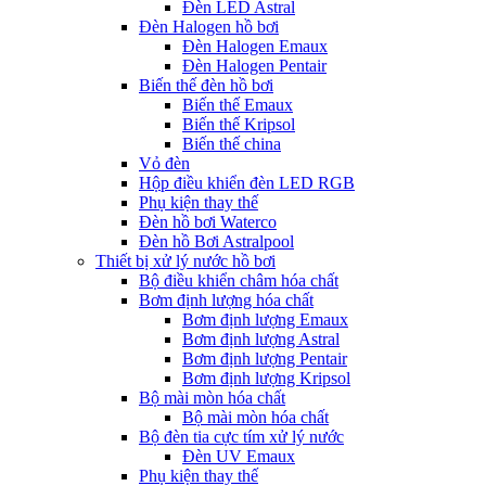
Đèn LED Astral
Đèn Halogen hồ bơi
Đèn Halogen Emaux
Đèn Halogen Pentair
Biến thế đèn hồ bơi
Biến thế Emaux
Biến thế Kripsol
Biến thế china
Vỏ đèn
Hộp điều khiển đèn LED RGB
Phụ kiện thay thế
Đèn hồ bơi Waterco
Đèn hồ Bơi Astralpool
Thiết bị xử lý nước hồ bơi
Bộ điều khiển châm hóa chất
Bơm định lượng hóa chất
Bơm định lượng Emaux
Bơm định lượng Astral
Bơm định lượng Pentair
Bơm định lượng Kripsol
Bộ mài mòn hóa chất
Bộ mài mòn hóa chất
Bộ đèn tia cực tím xử lý nước
Đèn UV Emaux
Phụ kiện thay thế