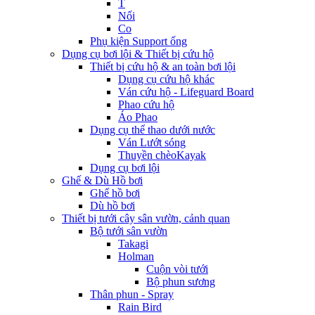
T
Nối
Co
Phụ kiện Support ống
Dụng cụ bơi lội & Thiết bị cứu hộ
Thiết bị cứu hộ & an toàn bơi lội
Dụng cụ cứu hộ khác
Ván cứu hộ - Lifeguard Board
Phao cứu hộ
Áo Phao
Dụng cụ thể thao dưới nước
Ván Lướt sóng
Thuyền chèoKayak
Dụng cụ bơi lội
Ghế & Dù Hồ bơi
Ghế hồ bơi
Dù hồ bơi
Thiết bị tưới cây sân vườn, cảnh quan
Bộ tưới sân vườn
Takagi
Holman
Cuộn vòi tưới
Bộ phun sương
Thân phun - Spray
Rain Bird