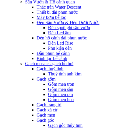
Sân Vườn & Hồ cảnh quan
Thác tràn Water Descent
Thiết bị đài phun nước
Máy bơm bể lọc
Đèn Sân Vườn & Đèn Dưới Nước
Đèn spotlight sân vườn
Đèn Led âm
Đèn hồ cảnh đài phun nước
Đèn Led Rise
Phụ kiện đèn
Đầu phun bể cảnh
Bình lọc bể cảnh
Gạch mosaic - gạch hồ bơi
Gạch thuỷ tinh
Thuỷ tinh ánh kim
Gạch gốm
Gốm men trơn
Gốm men sần
Gốm men rạn
Gốm men hoa
Gạch trang trí
Gạch xà cừ
Gạch men
Gạch góc
Gạch góc thủy tinh