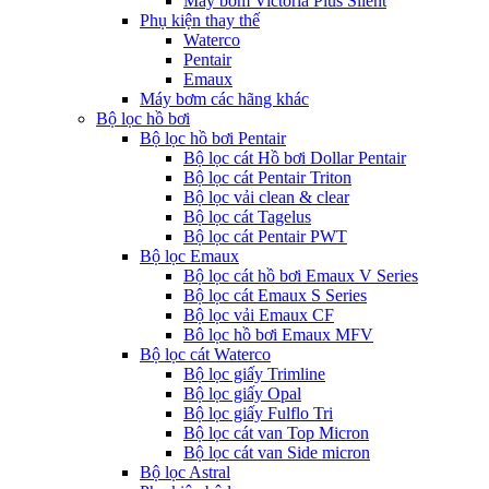
Máy bơm Victoria Plus Silent
Phụ kiện thay thế
Waterco
Pentair
Emaux
Máy bơm các hãng khác
Bộ lọc hồ bơi
Bộ lọc hồ bơi Pentair
Bộ lọc cát Hồ bơi Dollar Pentair
Bộ lọc cát Pentair Triton
Bộ lọc vải clean & clear
Bộ lọc cát Tagelus
Bộ lọc cát Pentair PWT
Bộ lọc Emaux
Bộ lọc cát hồ bơi Emaux V Series
Bộ lọc cát Emaux S Series
Bộ lọc vải Emaux CF
Bô lọc hồ bơi Emaux MFV
Bộ lọc cát Waterco
Bộ lọc giấy Trimline
Bộ lọc giấy Opal
Bộ lọc giấy Fulflo Tri
Bộ lọc cát van Top Micron
Bộ lọc cát van Side micron
Bộ lọc Astral