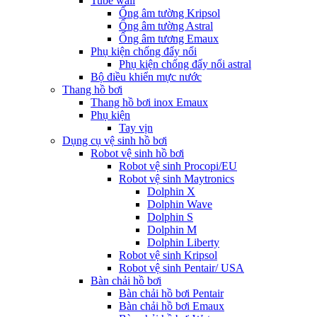
Tube wall
Ống âm tường Kripsol
Ống âm tường Astral
Ống âm tương Emaux
Phụ kiện chống đẩy nổi
Phụ kiện chống đẩy nổi astral
Bộ điều khiển mực nước
Thang hồ bơi
Thang hồ bơi inox Emaux
Phụ kiện
Tay vịn
Dụng cụ vệ sinh hồ bơi
Robot vệ sinh hồ bơi
Robot vệ sinh Procopi/EU
Robot vệ sinh Maytronics
Dolphin X
Dolphin Wave
Dolphin S
Dolphin M
Dolphin Liberty
Robot vệ sinh Kripsol
Robot vệ sinh Pentair/ USA
Bàn chải hồ bơi
Bàn chải hồ bơi Pentair
Bàn chải hồ bơi Emaux