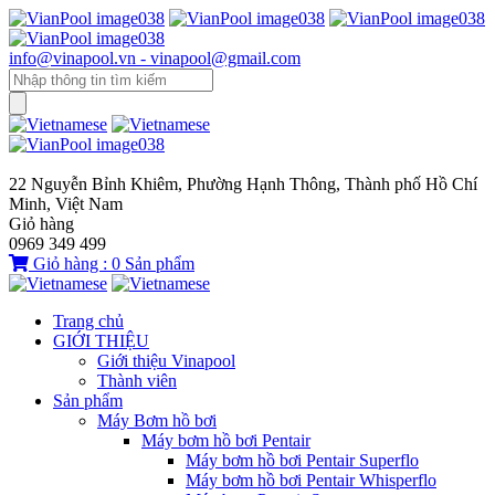
info@vinapool.vn - vinapool@gmail.com
22 Nguyễn Bỉnh Khiêm, Phường Hạnh Thông, Thành phố Hồ Chí
Minh, Việt Nam
Giỏ hàng
0969 349 499
Giỏ hàng :
0
Sản phẩm
Trang chủ
GIỚI THIỆU
Giới thiệu Vinapool
Thành viên
Sản phẩm
Máy Bơm hồ bơi
Máy bơm hồ bơi Pentair
Máy bơm hồ bơi Pentair Superflo
Máy bơm hồ bơi Pentair Whisperflo