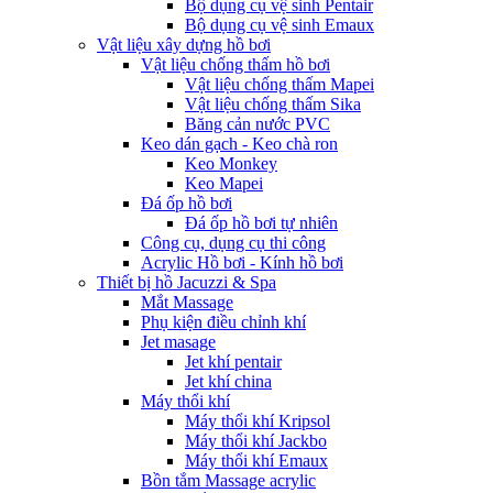
Bộ dụng cụ vệ sinh Pentair
Bộ dụng cụ vệ sinh Emaux
Vật liệu xây dựng hồ bơi
Vật liệu chống thấm hồ bơi
Vật liệu chống thấm Mapei
Vật liệu chống thấm Sika
Băng cản nước PVC
Keo dán gạch - Keo chà ron
Keo Monkey
Keo Mapei
Đá ốp hồ bơi
Đá ốp hồ bơi tự nhiên
Công cụ, dụng cụ thi công
Acrylic Hồ bơi - Kính hồ bơi
Thiết bị hồ Jacuzzi & Spa
Mắt Massage
Phụ kiện điều chỉnh khí
Jet masage
Jet khí pentair
Jet khí china
Máy thổi khí
Máy thổi khí Kripsol
Máy thổi khí Jackbo
Máy thổi khí Emaux
Bồn tắm Massage acrylic