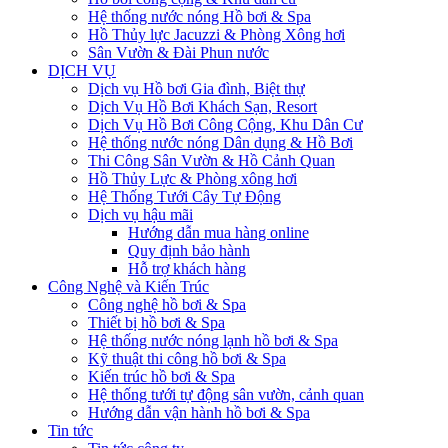
Hệ thống nước nóng Hồ bơi & Spa
Hồ Thủy lực Jacuzzi & Phòng Xông hơi
Sân Vườn & Đài Phun nước
DỊCH VỤ
Dịch vụ Hồ bơi Gia đình, Biệt thự
Dịch Vụ Hồ Bơi Khách Sạn, Resort
Dịch Vụ Hồ Bơi Công Cộng, Khu Dân Cư
Hệ thống nước nóng Dân dụng & Hồ Bơi
Thi Công Sân Vườn & Hồ Cảnh Quan
Hồ Thủy Lực & Phòng xông hơi
Hệ Thống Tưới Cây Tự Động
Dịch vụ hậu mãi
Hướng dẫn mua hàng online
Quy định bảo hành
Hỗ trợ khách hàng
Công Nghệ và Kiến Trúc
Công nghệ hồ bơi & Spa
Thiết bị hồ bơi & Spa
Hệ thống nước nóng lạnh hồ bơi & Spa
Kỹ thuật thi công hồ bơi & Spa
Kiến trúc hồ bơi & Spa
Hệ thống tưới tự động sân vườn, cảnh quan
Hướng dẫn vận hành hồ bơi & Spa
Tin tức