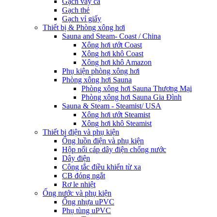
Gạch vảy cá
Gạch thẻ
Gạch vỉ giấy
Thiết bị & Phòng xông hơi
Sauna and Steam- Coast / China
Xông hơi ướt Coast
Xông hơi khô Coast
Xông hơi khô Amazon
Phụ kiện phòng xông hơi
Phòng xông hơi Sauna
Phòng xông hơi Sauna Thương Mại
Phòng xông hơi Sauna Gia Đình
Sauna & Steam - Steamist/ USA
Xông hơi ướt Steamist
Xông hơi khô Steamist
Thiết bị điện và phụ kiện
Ống luồn điện và phụ kiện
Hộp nối cáp dây điện chống nước
Dây điện
Công tắc điều khiển từ xa
CB đóng ngắt
Rơ le nhiệt
Ống nước và phụ kiện
Ống nhựa uPVC
Phụ tùng uPVC