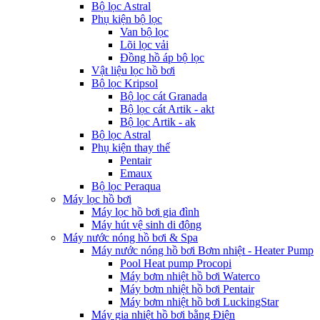
Bộ lọc Astral
Phụ kiện bộ lọc
Van bộ lọc
Lõi lọc vải
Đồng hồ áp bộ lọc
Vật liệu lọc hồ bơi
Bộ lọc Kripsol
Bộ lọc cát Granada
Bộ lọc cát Artik - akt
Bộ lọc Artik - ak
Bộ lọc Astral
Phụ kiện thay thế
Pentair
Emaux
Bộ lọc Peraqua
Máy lọc hồ bơi
Máy lọc hồ bơi gia đình
Máy hút vệ sinh di động
Máy nước nóng hồ bơi & Spa
Máy nước nóng hồ bơi Bơm nhiệt - Heater Pump
Pool Heat pump Procopi
Máy bơm nhiệt hồ bơi Waterco
Máy bơm nhiệt hồ bơi Pentair
Máy bơm nhiệt hồ bơi LuckingStar
Máy gia nhiệt hồ bơi bằng Điện