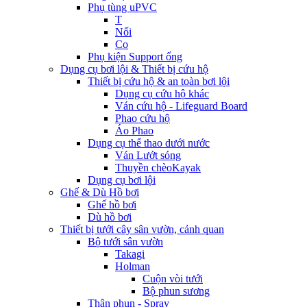
Phụ tùng uPVC
T
Nối
Co
Phụ kiện Support ống
Dụng cụ bơi lội & Thiết bị cứu hộ
Thiết bị cứu hộ & an toàn bơi lội
Dụng cụ cứu hộ khác
Ván cứu hộ - Lifeguard Board
Phao cứu hộ
Áo Phao
Dụng cụ thể thao dưới nước
Ván Lướt sóng
Thuyền chèoKayak
Dụng cụ bơi lội
Ghế & Dù Hồ bơi
Ghế hồ bơi
Dù hồ bơi
Thiết bị tưới cây sân vườn, cảnh quan
Bộ tưới sân vườn
Takagi
Holman
Cuộn vòi tưới
Bộ phun sương
Thân phun - Spray