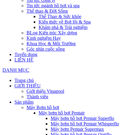
Tin tức công ty
Tin tức ngành hồ bơi và spa
Thể thao & Đời Sống
Thể Thao & Sức khỏe
Kiến thức về Bơi lội & Spa
Khám phá & Trải nghiệm
BLog Kiến trúc Xây dựng
Kinh nghiệm Hay
Khoa Học & Môi Trường
Góc nhìn cuộc sống
Tuyển dụng
LIÊN HỆ
DANH MỤC
Trang chủ
GIỚI THIỆU
Giới thiệu Vinapool
Thành viên
Sản phẩm
Máy Bơm hồ bơi
Máy bơm hồ bơi Pentair
Máy bơm hồ bơi Pentair Superflo
Máy bơm hồ bơi Pentair Whisperflo
Máy bơm Pentair Supermax
Máy bơm hồ bơi Pentair Optiflo