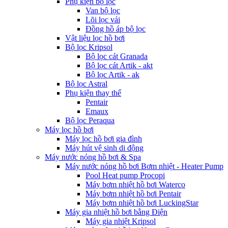
Phụ kiện bộ lọc
Van bộ lọc
Lõi lọc vải
Đồng hồ áp bộ lọc
Vật liệu lọc hồ bơi
Bộ lọc Kripsol
Bộ lọc cát Granada
Bộ lọc cát Artik - akt
Bộ lọc Artik - ak
Bộ lọc Astral
Phụ kiện thay thế
Pentair
Emaux
Bộ lọc Peraqua
Máy lọc hồ bơi
Máy lọc hồ bơi gia đình
Máy hút vệ sinh di động
Máy nước nóng hồ bơi & Spa
Máy nước nóng hồ bơi Bơm nhiệt - Heater Pump
Pool Heat pump Procopi
Máy bơm nhiệt hồ bơi Waterco
Máy bơm nhiệt hồ bơi Pentair
Máy bơm nhiệt hồ bơi LuckingStar
Máy gia nhiệt hồ bơi bằng Điện
Máy gia nhiệt Kripsol