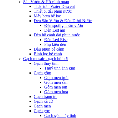
Sân Vườn & Hồ cảnh quan
Thác tràn Water Descent
Thiết bị đài phun nước
Máy bơm bể lọc
Đèn Sân Vườn & Đèn Dưới Nước
Đèn spotlight sân vườn
Đèn Led âm
Đèn hồ cảnh đài phun nước
Đèn Led Rise
Phụ kiện đèn
Đầu phun bể cảnh
Bình lọc bể cảnh
Gạch mosaic - gạch hồ bơi
Gạch thuỷ tinh
Thuỷ tinh ánh kim
Gạch gốm
Gốm men trơn
Gốm men sần
Gốm men rạn
Gốm men hoa
Gạch trang trí
Gạch xà cừ
Gạch men
Gạch góc
Gạch góc thủy tinh