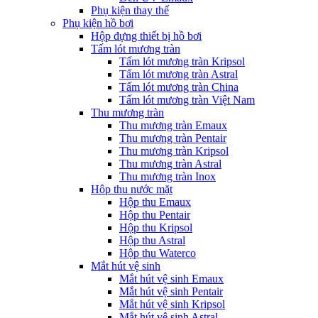
Phụ kiện thay thế
Phụ kiện hồ bơi
Hộp đựng thiết bị hồ bơi
Tấm lót mương tràn
Tấm lót mương tràn Kripsol
Tấm lót mương tràn Astral
Tấm lót mương tràn China
Tấm lót mương tràn Việt Nam
Thu mương tràn
Thu mương tràn Emaux
Thu mương tràn Pentair
Thu mương tràn Kripsol
Thu mương tràn Astral
Thu mương tràn Inox
Hôp thu nước mặt
Hộp thu Emaux
Hộp thu Pentair
Hộp thu Kripsol
Hộp thu Astral
Hộp thu Waterco
Mắt hút vệ sinh
Mắt hút vệ sinh Emaux
Mắt hút vệ sinh Pentair
Mắt hút vệ sinh Kripsol
Mắt hút vệ sinh Astral