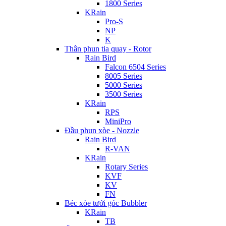
1800 Series
KRain
Pro-S
NP
K
Thân phun tia quay - Rotor
Rain Bird
Falcon 6504 Series
8005 Series
5000 Series
3500 Series
KRain
RPS
MiniPro
Đầu phun xòe - Nozzle
Rain Bird
R-VAN
KRain
Rotary Series
KVF
KV
FN
Béc xòe tưới góc Bubbler
KRain
TB