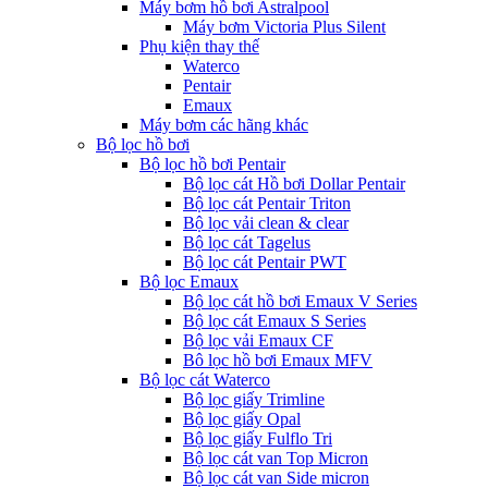
Máy bơm hồ bơi Astralpool
Máy bơm Victoria Plus Silent
Phụ kiện thay thế
Waterco
Pentair
Emaux
Máy bơm các hãng khác
Bộ lọc hồ bơi
Bộ lọc hồ bơi Pentair
Bộ lọc cát Hồ bơi Dollar Pentair
Bộ lọc cát Pentair Triton
Bộ lọc vải clean & clear
Bộ lọc cát Tagelus
Bộ lọc cát Pentair PWT
Bộ lọc Emaux
Bộ lọc cát hồ bơi Emaux V Series
Bộ lọc cát Emaux S Series
Bộ lọc vải Emaux CF
Bô lọc hồ bơi Emaux MFV
Bộ lọc cát Waterco
Bộ lọc giấy Trimline
Bộ lọc giấy Opal
Bộ lọc giấy Fulflo Tri
Bộ lọc cát van Top Micron
Bộ lọc cát van Side micron