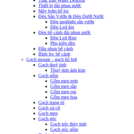
Thác tràn Water Descent
Thiết bị đài phun nước
Máy bơm bể lọc
Đèn Sân Vườn & Đèn Dưới Nước
Đèn spotlight sân vườn
Đèn Led âm
Đèn hồ cảnh đài phun nước
Đèn Led Rise
Phụ kiện đèn
Đầu phun bể cảnh
Bình lọc bể cảnh
Gạch mosaic - gạch hồ bơi
Gạch thuỷ tinh
Thuỷ tinh ánh kim
Gạch gốm
Gốm men trơn
Gốm men sần
Gốm men rạn
Gốm men hoa
Gạch trang trí
Gạch xà cừ
Gạch men
Gạch góc
Gạch góc thủy tinh
Gạch góc gốm