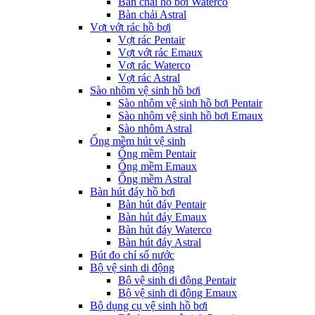
Bàn chải hồ bơi Waterco
Bàn chải Astral
Vợt vớt rác hồ bơi
Vợt rác Pentair
Vợt vớt rác Emaux
Vợt rác Waterco
Vợt rác Astral
Sào nhôm vệ sinh hồ bơi
Sào nhôm vệ sinh hồ bơi Pentair
Sào nhôm vệ sinh hồ bơi Emaux
Sào nhôm Astral
Ống mềm hút vệ sinh
Ống mềm Pentair
Ống mềm Emaux
Ống mềm Astral
Bàn hút đáy hồ bơi
Bàn hút đáy Pentair
Bàn hút đáy Emaux
Bàn hút đáy Waterco
Bàn hút đáy Astral
Bút đo chỉ số nước
Bộ vệ sinh di động
Bộ vệ sinh di động Pentair
Bộ vệ sinh di động Emaux
Bộ dụng cụ vệ sinh hồ bơi