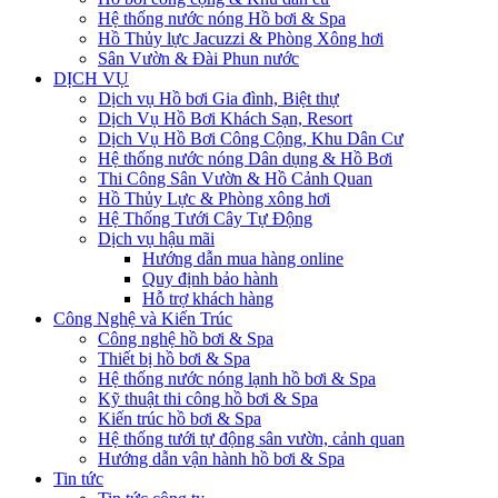
Hệ thống nước nóng Hồ bơi & Spa
Hồ Thủy lực Jacuzzi & Phòng Xông hơi
Sân Vườn & Đài Phun nước
DỊCH VỤ
Dịch vụ Hồ bơi Gia đình, Biệt thự
Dịch Vụ Hồ Bơi Khách Sạn, Resort
Dịch Vụ Hồ Bơi Công Cộng, Khu Dân Cư
Hệ thống nước nóng Dân dụng & Hồ Bơi
Thi Công Sân Vườn & Hồ Cảnh Quan
Hồ Thủy Lực & Phòng xông hơi
Hệ Thống Tưới Cây Tự Động
Dịch vụ hậu mãi
Hướng dẫn mua hàng online
Quy định bảo hành
Hỗ trợ khách hàng
Công Nghệ và Kiến Trúc
Công nghệ hồ bơi & Spa
Thiết bị hồ bơi & Spa
Hệ thống nước nóng lạnh hồ bơi & Spa
Kỹ thuật thi công hồ bơi & Spa
Kiến trúc hồ bơi & Spa
Hệ thống tưới tự động sân vườn, cảnh quan
Hướng dẫn vận hành hồ bơi & Spa
Tin tức