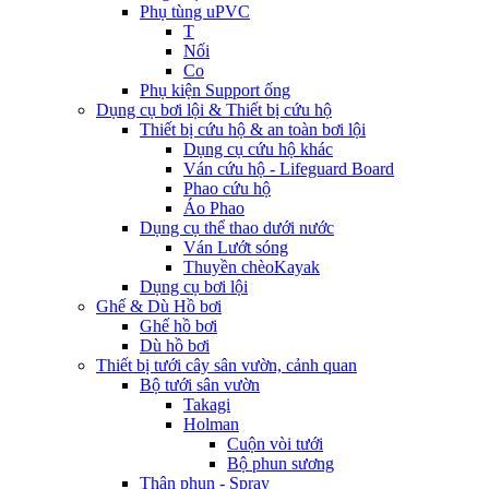
Phụ tùng uPVC
T
Nối
Co
Phụ kiện Support ống
Dụng cụ bơi lội & Thiết bị cứu hộ
Thiết bị cứu hộ & an toàn bơi lội
Dụng cụ cứu hộ khác
Ván cứu hộ - Lifeguard Board
Phao cứu hộ
Áo Phao
Dụng cụ thể thao dưới nước
Ván Lướt sóng
Thuyền chèoKayak
Dụng cụ bơi lội
Ghế & Dù Hồ bơi
Ghế hồ bơi
Dù hồ bơi
Thiết bị tưới cây sân vườn, cảnh quan
Bộ tưới sân vườn
Takagi
Holman
Cuộn vòi tưới
Bộ phun sương
Thân phun - Spray