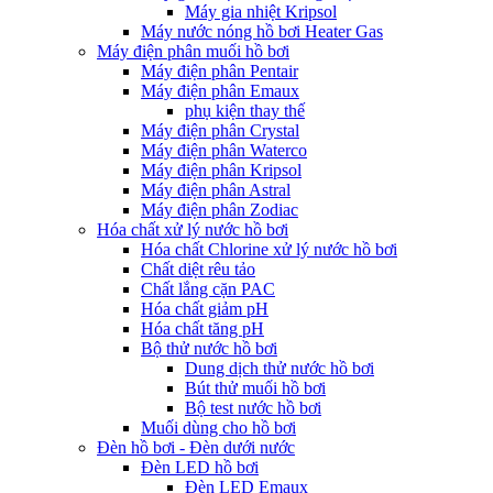
Máy gia nhiệt Kripsol
Máy nước nóng hồ bơi Heater Gas
Máy điện phân muối hồ bơi
Máy điện phân Pentair
Máy điện phân Emaux
phụ kiện thay thế
Máy điện phân Crystal
Máy điện phân Waterco
Máy điện phân Kripsol
Máy điện phân Astral
Máy điện phân Zodiac
Hóa chất xử lý nước hồ bơi
Hóa chất Chlorine xử lý nước hồ bơi
Chất diệt rêu tảo
Chất lắng cặn PAC
Hóa chất giảm pH
Hóa chất tăng pH
Bộ thử nước hồ bơi
Dung dịch thử nước hồ bơi
Bút thử muối hồ bơi
Bộ test nước hồ bơi
Muối dùng cho hồ bơi
Đèn hồ bơi - Đèn dưới nước
Đèn LED hồ bơi
Đèn LED Emaux