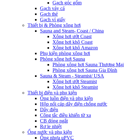
Gạch góc gốm
Gạch vảy cá
Gạch thẻ
Gạch vỉ giấy
Thiết bị & Phòng xông hơi
Sauna and Steam- Coast / China
Xông hơi ướt Coast
Xông hơi khô Coast
Xông hơi khô Amazon
Phụ kiện phòng xông hơi
Phòng xông hơi Sauna
Phòng xông hơi Sauna Thương Mại
Phòng xông hơi Sauna Gia Đình
Sauna & Steam - Steamist/ USA
Xông hơi ướt Steamist
Xông hơi khô Steamist
Thiết bị điện và phụ kiện
Ống luồn điện và phụ kiện
Hộp nối cáp dây điện chống nước
Dây điện
Công tắc điều khiển từ xa
CB đóng ngắt
Rơ le nhiệt
Ống nước và phụ kiện
Ống nhựa uPVC