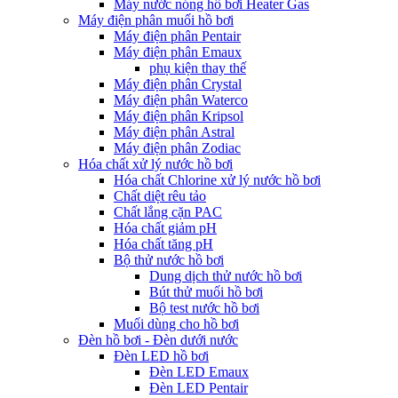
Máy nước nóng hồ bơi Heater Gas
Máy điện phân muối hồ bơi
Máy điện phân Pentair
Máy điện phân Emaux
phụ kiện thay thế
Máy điện phân Crystal
Máy điện phân Waterco
Máy điện phân Kripsol
Máy điện phân Astral
Máy điện phân Zodiac
Hóa chất xử lý nước hồ bơi
Hóa chất Chlorine xử lý nước hồ bơi
Chất diệt rêu tảo
Chất lắng cặn PAC
Hóa chất giảm pH
Hóa chất tăng pH
Bộ thử nước hồ bơi
Dung dịch thử nước hồ bơi
Bút thử muối hồ bơi
Bộ test nước hồ bơi
Muối dùng cho hồ bơi
Đèn hồ bơi - Đèn dưới nước
Đèn LED hồ bơi
Đèn LED Emaux
Đèn LED Pentair