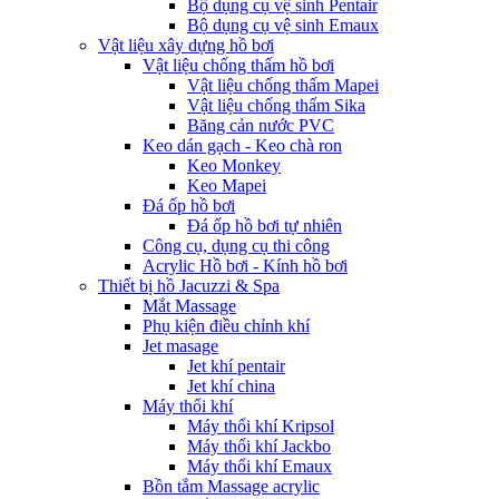
Bộ dụng cụ vệ sinh Pentair
Bộ dụng cụ vệ sinh Emaux
Vật liệu xây dựng hồ bơi
Vật liệu chống thấm hồ bơi
Vật liệu chống thấm Mapei
Vật liệu chống thấm Sika
Băng cản nước PVC
Keo dán gạch - Keo chà ron
Keo Monkey
Keo Mapei
Đá ốp hồ bơi
Đá ốp hồ bơi tự nhiên
Công cụ, dụng cụ thi công
Acrylic Hồ bơi - Kính hồ bơi
Thiết bị hồ Jacuzzi & Spa
Mắt Massage
Phụ kiện điều chỉnh khí
Jet masage
Jet khí pentair
Jet khí china
Máy thổi khí
Máy thổi khí Kripsol
Máy thổi khí Jackbo
Máy thổi khí Emaux
Bồn tắm Massage acrylic