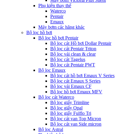
Máy bơm Victoria Plus Silent
Phụ kiện thay thế
Waterco
Pentair
Emaux
Máy bơm các hãng khác
Bộ lọc hồ bơi
Bộ lọc hồ bơi Pentair
Bộ lọc cát Hồ bơi Dollar Pentair
Bộ lọc cát Pentair Triton
Bộ lọc vải clean & clear
Bộ lọc cát Tagelus
Bộ lọc cát Pentair PWT
Bộ lọc Emaux
Bộ lọc cát hồ bơi Emaux V Series
Bộ lọc cát Emaux S Series
Bộ lọc vải Emaux CF
Bô lọc hồ bơi Emaux MFV
Bộ lọc cát Waterco
Bộ lọc giấy Trimline
Bộ lọc giấy Opal
Bộ lọc giấy Fulflo Tri
Bộ lọc cát van Top Micron
Bộ lọc cát van Side micron
Bộ lọc Astral