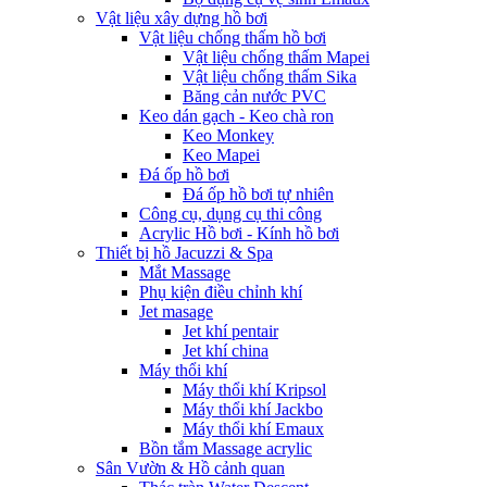
Vật liệu xây dựng hồ bơi
Vật liệu chống thấm hồ bơi
Vật liệu chống thấm Mapei
Vật liệu chống thấm Sika
Băng cản nước PVC
Keo dán gạch - Keo chà ron
Keo Monkey
Keo Mapei
Đá ốp hồ bơi
Đá ốp hồ bơi tự nhiên
Công cụ, dụng cụ thi công
Acrylic Hồ bơi - Kính hồ bơi
Thiết bị hồ Jacuzzi & Spa
Mắt Massage
Phụ kiện điều chỉnh khí
Jet masage
Jet khí pentair
Jet khí china
Máy thổi khí
Máy thổi khí Kripsol
Máy thổi khí Jackbo
Máy thổi khí Emaux
Bồn tắm Massage acrylic
Sân Vườn & Hồ cảnh quan