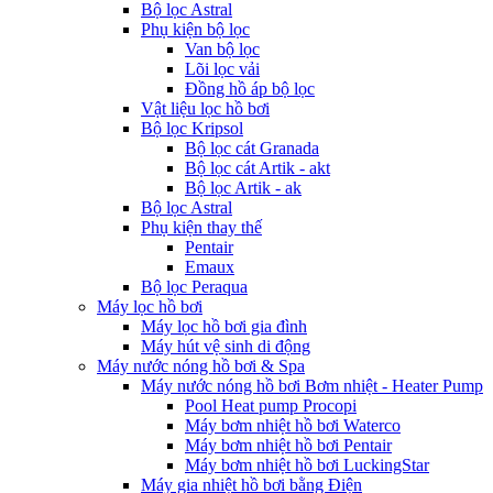
Bộ lọc Astral
Phụ kiện bộ lọc
Van bộ lọc
Lõi lọc vải
Đồng hồ áp bộ lọc
Vật liệu lọc hồ bơi
Bộ lọc Kripsol
Bộ lọc cát Granada
Bộ lọc cát Artik - akt
Bộ lọc Artik - ak
Bộ lọc Astral
Phụ kiện thay thế
Pentair
Emaux
Bộ lọc Peraqua
Máy lọc hồ bơi
Máy lọc hồ bơi gia đình
Máy hút vệ sinh di động
Máy nước nóng hồ bơi & Spa
Máy nước nóng hồ bơi Bơm nhiệt - Heater Pump
Pool Heat pump Procopi
Máy bơm nhiệt hồ bơi Waterco
Máy bơm nhiệt hồ bơi Pentair
Máy bơm nhiệt hồ bơi LuckingStar
Máy gia nhiệt hồ bơi bằng Điện