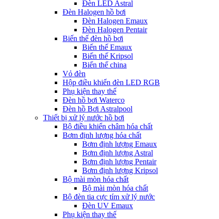
Đèn LED Astral
Đèn Halogen hồ bơi
Đèn Halogen Emaux
Đèn Halogen Pentair
Biến thế đèn hồ bơi
Biến thế Emaux
Biến thế Kripsol
Biến thế china
Vỏ đèn
Hộp điều khiển đèn LED RGB
Phụ kiện thay thế
Đèn hồ bơi Waterco
Đèn hồ Bơi Astralpool
Thiết bị xử lý nước hồ bơi
Bộ điều khiển châm hóa chất
Bơm định lượng hóa chất
Bơm định lượng Emaux
Bơm định lượng Astral
Bơm định lượng Pentair
Bơm định lượng Kripsol
Bộ mài mòn hóa chất
Bộ mài mòn hóa chất
Bộ đèn tia cực tím xử lý nước
Đèn UV Emaux
Phụ kiện thay thế