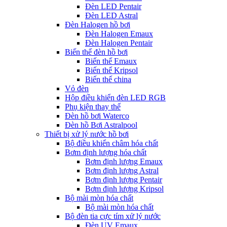
Đèn LED Pentair
Đèn LED Astral
Đèn Halogen hồ bơi
Đèn Halogen Emaux
Đèn Halogen Pentair
Biến thế đèn hồ bơi
Biến thế Emaux
Biến thế Kripsol
Biến thế china
Vỏ đèn
Hộp điều khiển đèn LED RGB
Phụ kiện thay thế
Đèn hồ bơi Waterco
Đèn hồ Bơi Astralpool
Thiết bị xử lý nước hồ bơi
Bộ điều khiển châm hóa chất
Bơm định lượng hóa chất
Bơm định lượng Emaux
Bơm định lượng Astral
Bơm định lượng Pentair
Bơm định lượng Kripsol
Bộ mài mòn hóa chất
Bộ mài mòn hóa chất
Bộ đèn tia cực tím xử lý nước
Đèn UV Emaux