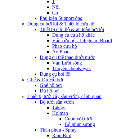
T
Nối
Co
Phụ kiện Support ống
Dụng cụ bơi lội & Thiết bị cứu hộ
Thiết bị cứu hộ & an toàn bơi lội
Dụng cụ cứu hộ khác
Ván cứu hộ - Lifeguard Board
Phao cứu hộ
Áo Phao
Dụng cụ thể thao dưới nước
Ván Lướt sóng
Thuyền chèoKayak
Dụng cụ bơi lội
Ghế & Dù Hồ bơi
Ghế hồ bơi
Dù hồ bơi
Thiết bị tưới cây sân vườn, cảnh quan
Bộ tưới sân vườn
Takagi
Holman
Cuộn vòi tưới
Bộ phun sương
Thân phun - Spray
Rain Bird