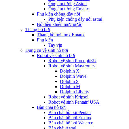
Ống âm tường Astral
Ống âm tương Emaux
Phụ kiện chống đẩy nổi
Phụ kiện chống đẩy nổi astral
Bộ điều khiển mực nước
Thang hồ bơi
Thang hồ bơi inox Emaux
Phụ kiện
Tay vịn
Dụng cụ vệ sinh hồ bơi
Robot vệ sinh hồ bơi
Robot vệ sinh Procopi/EU
Robot vệ sinh Maytronics
Dolphin X
Dolphin Wave
Dolphin S
Dolphin M
Dolphin Liberty
Robot vệ sinh Kripsol
Robot vệ sinh Pentair/ USA
Bàn chải hồ bơi
Bàn chải hồ bơi Pentair
Bàn chải hồ bơi Emaux
Bàn chải hồ bơi Waterco
Bàn chải Astral