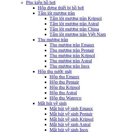
Phụ kiện hồ bơi
Hộp đựng thiết bị hồ bơi
Tấm lót mương tràn
Tấm lót mương tràn Kripsol
Tấm lót mương tràn Astral
Tấm lót mương tràn China
Tấm lót mương tràn Việt Nam
Thu mương tràn
Thu mương tràn Emaux
Thu mương tràn Pentair
Thu mương tràn Kripsol
Thu mương tràn Astral
Thu mương tràn Inox
Hôp thu nước mặt
Hộp thu Emaux
Hộp thu Pentair
Hộp thu Kripsol
Hộp thu Astral
Hộp thu Waterco
Mắt hút vệ sinh
Mắt hút vệ sinh Emaux
Mắt hút vệ sinh Pentair
Mắt hút vệ sinh Kripsol
Mắt hút vệ sinh Astral
Mắt hút vệ sinh Inox