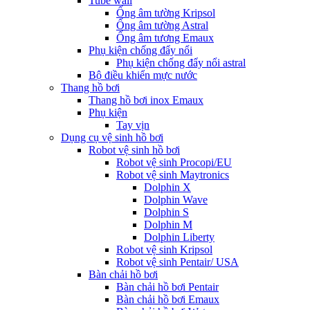
Tube wall
Ống âm tường Kripsol
Ống âm tường Astral
Ống âm tương Emaux
Phụ kiện chống đẩy nổi
Phụ kiện chống đẩy nổi astral
Bộ điều khiển mực nước
Thang hồ bơi
Thang hồ bơi inox Emaux
Phụ kiện
Tay vịn
Dụng cụ vệ sinh hồ bơi
Robot vệ sinh hồ bơi
Robot vệ sinh Procopi/EU
Robot vệ sinh Maytronics
Dolphin X
Dolphin Wave
Dolphin S
Dolphin M
Dolphin Liberty
Robot vệ sinh Kripsol
Robot vệ sinh Pentair/ USA
Bàn chải hồ bơi
Bàn chải hồ bơi Pentair
Bàn chải hồ bơi Emaux