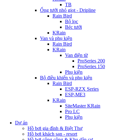
TB
Ống tưới nhỏ giọt - Dripline
Rain Bird
Bộ lọc
Béc tưới
KRain
Van và phụ kiện
Rain Bird
KRain
Van điện từ
ProSeries 200
ProSeries 150
Phụ kiện
Bộ điều khiển và phụ kiện
Rain Bird
ESP-RZX Series
ESP-ME3
KRain
SiteMaster KRain
Pro LC
Phụ kiện
Dự án
Hồ bơi gia đình & Biệt Thự
Hồ bơi khách sạn - resort
Hồ bơi công cộng & Khu dân cư