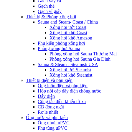
Gạch vảy cá
Gạch thẻ
Gạch vỉ giấy
Thiết bị & Phòng xông hơi
Sauna and Steam- Coast / China
Xông hơi ướt Coast
Xông hơi khô Coast
Xông hơi khô Amazon
Phụ kiện phòng xông hơi
Phòng xông hơi Sauna
Phòng xông hơi Sauna Thương Mại
Phòng xông hơi Sauna Gia Đình
Sauna & Steam - Steamist/ USA
Xông hơi ướt Steamist
Xông hơi khô Steamist
Thiết bị điện và phụ kiện
Ống luồn điện và phụ kiện
Hộp nối cáp dây điện chống nước
Dây điện
Công tắc điều khiển từ xa
CB đóng ngắt
Rơ le nhiệt
Ống nước và phụ kiện
Ống nhựa uPVC
Phụ tùng uPVC