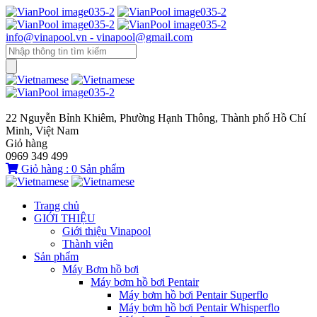
info@vinapool.vn - vinapool@gmail.com
22 Nguyễn Bỉnh Khiêm, Phường Hạnh Thông, Thành phố Hồ Chí
Minh, Việt Nam
Giỏ hàng
0969 349 499
Giỏ hàng :
0
Sản phẩm
Trang chủ
GIỚI THIỆU
Giới thiệu Vinapool
Thành viên
Sản phẩm
Máy Bơm hồ bơi
Máy bơm hồ bơi Pentair
Máy bơm hồ bơi Pentair Superflo
Máy bơm hồ bơi Pentair Whisperflo