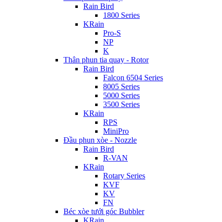
Rain Bird
1800 Series
KRain
Pro-S
NP
K
Thân phun tia quay - Rotor
Rain Bird
Falcon 6504 Series
8005 Series
5000 Series
3500 Series
KRain
RPS
MiniPro
Đầu phun xòe - Nozzle
Rain Bird
R-VAN
KRain
Rotary Series
KVF
KV
FN
Béc xòe tưới góc Bubbler
KRain