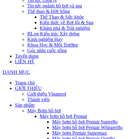
Tin tức công ty
Tin tức ngành hồ bơi và spa
Thể thao & Đời Sống
Thể Thao & Sức khỏe
Kiến thức về Bơi lội & Spa
Khám phá & Trải nghiệm
BLog Kiến trúc Xây dựng
Kinh nghiệm Hay
Khoa Học & Môi Trường
Góc nhìn cuộc sống
Tuyển dụng
LIÊN HỆ
DANH MỤC
Trang chủ
GIỚI THIỆU
Giới thiệu Vinapool
Thành viên
Sản phẩm
Máy Bơm hồ bơi
Máy bơm hồ bơi Pentair
Máy bơm hồ bơi Pentair Superflo
Máy bơm hồ bơi Pentair Whisperflo
Máy bơm Pentair Supermax
Máy bơm hồ bơi Pentair Optiflo