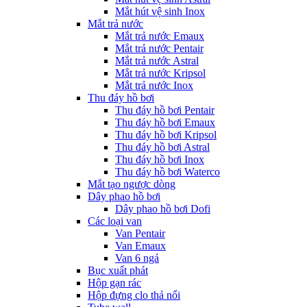
Mắt hút vệ sinh Inox
Mắt trả nước
Mắt trả nước Emaux
Mắt trả nước Pentair
Mắt trả nước Astral
Mắt trả nước Kripsol
Mắt trả nước Inox
Thu đáy hồ bơi
Thu đáy hồ bơi Pentair
Thu đáy hồ bơi Emaux
Thu đáy hồ bơi Kripsol
Thu đáy hồ bơi Astral
Thu đáy hồ bơi Inox
Thu đáy hồ bơi Waterco
Mắt tạo ngược dòng
Dây phao hồ bơi
Dây phao hồ bơi Dofi
Các loại van
Van Pentair
Van Emaux
Van 6 ngả
Bục xuất phát
Hộp gạn rác
Hộp đựng clo thả nổi