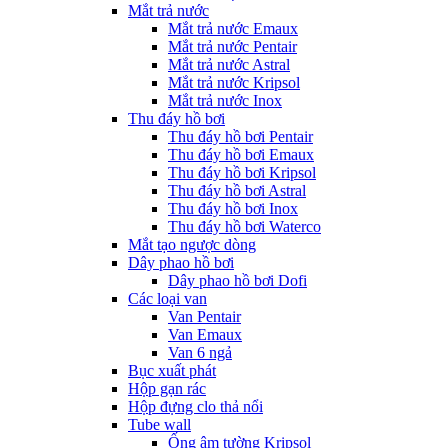
Mắt trả nước
Mắt trả nước Emaux
Mắt trả nước Pentair
Mắt trả nước Astral
Mắt trả nước Kripsol
Mắt trả nước Inox
Thu đáy hồ bơi
Thu đáy hồ bơi Pentair
Thu đáy hồ bơi Emaux
Thu đáy hồ bơi Kripsol
Thu đáy hồ bơi Astral
Thu đáy hồ bơi Inox
Thu đáy hồ bơi Waterco
Mắt tạo ngược dòng
Dây phao hồ bơi
Dây phao hồ bơi Dofi
Các loại van
Van Pentair
Van Emaux
Van 6 ngả
Bục xuất phát
Hộp gạn rác
Hộp đựng clo thả nổi
Tube wall
Ống âm tường Kripsol