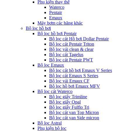
Phụ kiện thay thế
Waterco
Pentair
Emaux
Máy bơm các hãng khác
Bộ lọc hồ bơi
Bộ lọc hồ bơi Pentair
Bộ lọc cát Hồ bơi Dollar Pentair
Bộ lọc cát Pentair Triton
Bộ lọc vải clean & clear
Bộ lọc cát Tagelus
Bộ lọc cát Pentair PWT
Bộ lọc Emaux
Bộ lọc cát hồ bơi Emaux V Series
Bộ lọc cát Emaux S Series
Bộ lọc vải Emaux CF
Bô lọc hồ bơi Emaux MFV
Bộ lọc cát Waterco
Bộ lọc giấy Trimline
Bộ lọc giấy Opal
Bộ lọc giấy Fulflo Tri
Bộ lọc cát van Top Micron
Bộ lọc cát van Side micron
Bộ lọc Astral
Phụ kiện bộ lọc