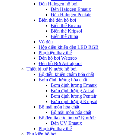
Đèn Halogen hồ bơi
Đèn Halogen Emaux
Đèn Halogen Pentair
Biến thế đèn hồ bơi
Biến thế Emaux
Biến thế Kripsol
Biến thế china
Vỏ đèn
Hộp điều khiển đèn LED RGB
Phụ kiện thay thế
Đèn hồ bơi Waterco
Đèn hồ Bơi Astralpool
Thiết bị xử lý nước hồ bơi
Bộ điều khiển châm hóa chất
Bơm định lượng hóa chất
Bơm định lượng Emaux
Bơm định lượng Astral
Bơm định lượng Pentair
Bơm định lượng Kripsol
Bộ mài mòn hóa chất
Bộ mài mòn hóa chất
Bộ đèn tia cực tím xử lý nước
Đèn UV Emaux
Phụ kiện thay thế
Phụ kiện hồ bơi