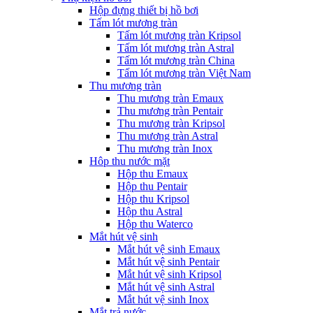
Hộp đựng thiết bị hồ bơi
Tấm lót mương tràn
Tấm lót mương tràn Kripsol
Tấm lót mương tràn Astral
Tấm lót mương tràn China
Tấm lót mương tràn Việt Nam
Thu mương tràn
Thu mương tràn Emaux
Thu mương tràn Pentair
Thu mương tràn Kripsol
Thu mương tràn Astral
Thu mương tràn Inox
Hôp thu nước mặt
Hộp thu Emaux
Hộp thu Pentair
Hộp thu Kripsol
Hộp thu Astral
Hộp thu Waterco
Mắt hút vệ sinh
Mắt hút vệ sinh Emaux
Mắt hút vệ sinh Pentair
Mắt hút vệ sinh Kripsol
Mắt hút vệ sinh Astral
Mắt hút vệ sinh Inox
Mắt trả nước