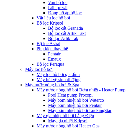
Van bộ lọc
Lõi lọc vải
Đồng hồ áp bộ lọc
Vật liệu lọc hồ bơi
Bộ lọc Kripsol
Bộ lọc cát Granada
Bộ lọc cát Artik - akt
Bộ lọc Artik - ak
Bộ lọc Astral
Phụ kiện thay thế
Pentair
Emaux
Bộ lọc Peraqua
Máy lọc hồ bơi
Máy lọc hồ bơi gia đình
Máy hút vệ sinh di động
Máy nước nóng hồ bơi & Spa
Máy nước nóng hồ bơi Bơm nhiệt - Heater Pump
Pool Heat pump Procopi
Máy bơm nhiệt hồ bơi Waterco
Máy bơm nhiệt hồ bơi Pentair
Máy bơm nhiệt hồ bơi LuckingStar
Máy gia nhiệt hồ bơi bằng Điện
Máy gia nhiệt Kripsol
Máy nước nóng hồ bơi Heater Gas