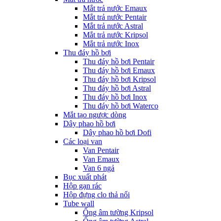
Mắt trả nước Emaux
Mắt trả nước Pentair
Mắt trả nước Astral
Mắt trả nước Kripsol
Mắt trả nước Inox
Thu đáy hồ bơi
Thu đáy hồ bơi Pentair
Thu đáy hồ bơi Emaux
Thu đáy hồ bơi Kripsol
Thu đáy hồ bơi Astral
Thu đáy hồ bơi Inox
Thu đáy hồ bơi Waterco
Mắt tạo ngược dòng
Dây phao hồ bơi
Dây phao hồ bơi Dofi
Các loại van
Van Pentair
Van Emaux
Van 6 ngả
Bục xuất phát
Hộp gạn rác
Hộp đựng clo thả nổi
Tube wall
Ống âm tường Kripsol