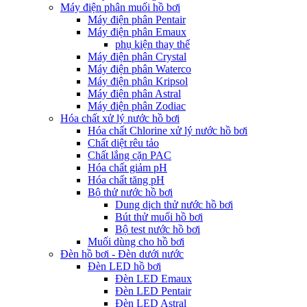
Máy điện phân muối hồ bơi
Máy điện phân Pentair
Máy điện phân Emaux
phụ kiện thay thế
Máy điện phân Crystal
Máy điện phân Waterco
Máy điện phân Kripsol
Máy điện phân Astral
Máy điện phân Zodiac
Hóa chất xử lý nước hồ bơi
Hóa chất Chlorine xử lý nước hồ bơi
Chất diệt rêu tảo
Chất lắng cặn PAC
Hóa chất giảm pH
Hóa chất tăng pH
Bộ thử nước hồ bơi
Dung dịch thử nước hồ bơi
Bút thử muối hồ bơi
Bộ test nước hồ bơi
Muối dùng cho hồ bơi
Đèn hồ bơi - Đèn dưới nước
Đèn LED hồ bơi
Đèn LED Emaux
Đèn LED Pentair
Đèn LED Astral