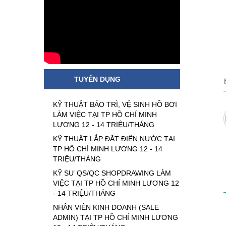
TUYỂN DỤNG
KỸ THUẬT BẢO TRÌ, VỆ SINH HỒ BƠI
LÀM VIỆC TẠI TP HỒ CHÍ MINH
LƯƠNG 12 - 14 TRIỆU/THÁNG
KỸ THUẬT LẮP ĐẶT ĐIỆN NƯỚC TẠI
TP HỒ CHÍ MINH LƯƠNG 12 - 14
TRIỆU/THÁNG
KỸ SƯ QS/QC SHOPDRAWING LÀM
VIỆC TẠI TP HỒ CHÍ MINH LƯƠNG 12
- 14 TRIỆU/THÁNG
NHÂN VIÊN KINH DOANH (SALE
ADMIN) TẠI TP HỒ CHÍ MINH LƯƠNG