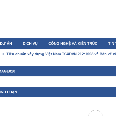
DỰ ÁN
DỊCH VỤ
CÔNG NGHỆ VÀ KIẾN TRÚC
TIN
a
>
Tiêu chuẩn xây dựng Việt Nam TCXDVN 212:1998 về Bản vẽ xâ
MAGE010
ÌNH LUẬN