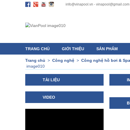
info@vinapool.vn - vinapool@gmail.com
TRANG CHỦ
GIỚI THIỆU
SẢN PHẨM
Trang chủ
>
Công nghệ
>
Công nghệ hồ bơi & Sp
image010
TÀI LIỆU
I
VIDEO
B