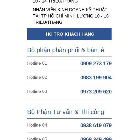
10 - 14 TRIỆU/THÁNG
NHÂN VIÊN KINH DOANH KỸ THUẬT
TẠI TP HỒ CHÍ MINH LƯƠNG 10 - 16
TRIỆU/THÁNG
HỖ TRỢ KHÁCH HÀNG
Bộ phận phân phối & bán lẻ
Hotline 01
0909 273 179
Hotline 02
0983 199 904
Hotline 03
0973 209 620
Bộ Phận Tư vấn & Thi công
Hotline 04
0938 619 079
Hotline 05
0969 349 499