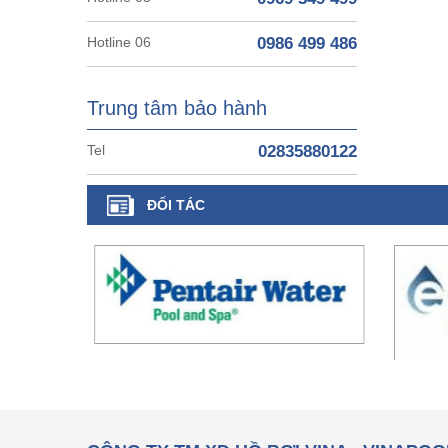
Hotline 06
0986 499 486
Trung tâm bảo hành
Tel
02835880122
ĐỐI TÁC
CÔNG TY TM XD HỒ BƠI VINA - VINAPOO