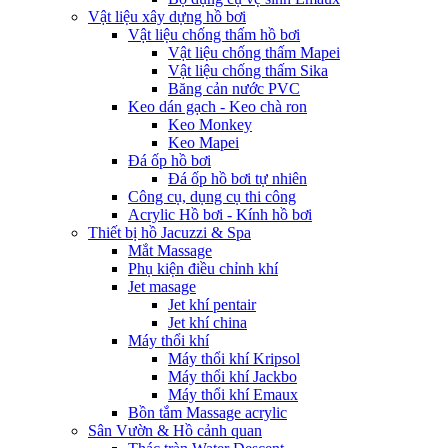
Vật liệu xây dựng hồ bơi
Vật liệu chống thấm hồ bơi
Vật liệu chống thấm Mapei
Vật liệu chống thấm Sika
Băng cản nước PVC
Keo dán gạch - Keo chà ron
Keo Monkey
Keo Mapei
Đá ốp hồ bơi
Đá ốp hồ bơi tự nhiên
Công cụ, dụng cụ thi công
Acrylic Hồ bơi - Kính hồ bơi
Thiết bị hồ Jacuzzi & Spa
Mắt Massage
Phụ kiện điều chỉnh khí
Jet masage
Jet khí pentair
Jet khí china
Máy thổi khí
Máy thổi khí Kripsol
Máy thổi khí Jackbo
Máy thổi khí Emaux
Bồn tắm Massage acrylic
Sân Vườn & Hồ cảnh quan