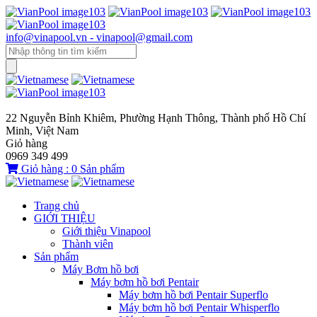
info@vinapool.vn - vinapool@gmail.com
22 Nguyễn Bỉnh Khiêm, Phường Hạnh Thông, Thành phố Hồ Chí
Minh, Việt Nam
Giỏ hàng
0969 349 499
Giỏ hàng :
0
Sản phẩm
Trang chủ
GIỚI THIỆU
Giới thiệu Vinapool
Thành viên
Sản phẩm
Máy Bơm hồ bơi
Máy bơm hồ bơi Pentair
Máy bơm hồ bơi Pentair Superflo
Máy bơm hồ bơi Pentair Whisperflo