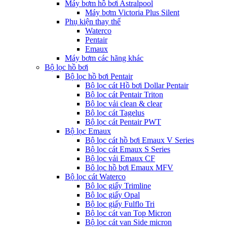
Máy bơm hồ bơi Astralpool
Máy bơm Victoria Plus Silent
Phụ kiện thay thế
Waterco
Pentair
Emaux
Máy bơm các hãng khác
Bộ lọc hồ bơi
Bộ lọc hồ bơi Pentair
Bộ lọc cát Hồ bơi Dollar Pentair
Bộ lọc cát Pentair Triton
Bộ lọc vải clean & clear
Bộ lọc cát Tagelus
Bộ lọc cát Pentair PWT
Bộ lọc Emaux
Bộ lọc cát hồ bơi Emaux V Series
Bộ lọc cát Emaux S Series
Bộ lọc vải Emaux CF
Bô lọc hồ bơi Emaux MFV
Bộ lọc cát Waterco
Bộ lọc giấy Trimline
Bộ lọc giấy Opal
Bộ lọc giấy Fulflo Tri
Bộ lọc cát van Top Micron
Bộ lọc cát van Side micron