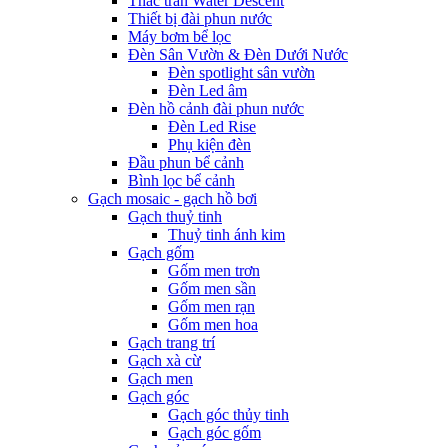
Thác tràn Water Descent
Thiết bị đài phun nước
Máy bơm bể lọc
Đèn Sân Vườn & Đèn Dưới Nước
Đèn spotlight sân vườn
Đèn Led âm
Đèn hồ cảnh đài phun nước
Đèn Led Rise
Phụ kiện đèn
Đầu phun bể cảnh
Bình lọc bể cảnh
Gạch mosaic - gạch hồ bơi
Gạch thuỷ tinh
Thuỷ tinh ánh kim
Gạch gốm
Gốm men trơn
Gốm men sần
Gốm men rạn
Gốm men hoa
Gạch trang trí
Gạch xà cừ
Gạch men
Gạch góc
Gạch góc thủy tinh
Gạch góc gốm