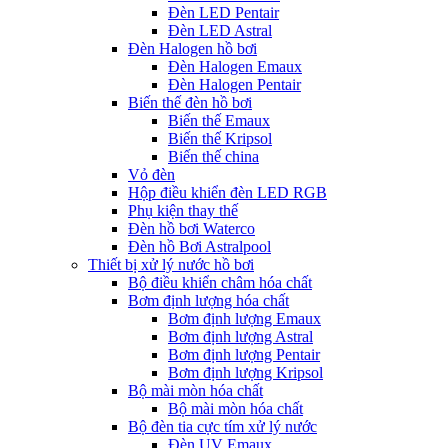
Đèn LED Pentair
Đèn LED Astral
Đèn Halogen hồ bơi
Đèn Halogen Emaux
Đèn Halogen Pentair
Biến thế đèn hồ bơi
Biến thế Emaux
Biến thế Kripsol
Biến thế china
Vỏ đèn
Hộp điều khiển đèn LED RGB
Phụ kiện thay thế
Đèn hồ bơi Waterco
Đèn hồ Bơi Astralpool
Thiết bị xử lý nước hồ bơi
Bộ điều khiển châm hóa chất
Bơm định lượng hóa chất
Bơm định lượng Emaux
Bơm định lượng Astral
Bơm định lượng Pentair
Bơm định lượng Kripsol
Bộ mài mòn hóa chất
Bộ mài mòn hóa chất
Bộ đèn tia cực tím xử lý nước
Đèn UV Emaux