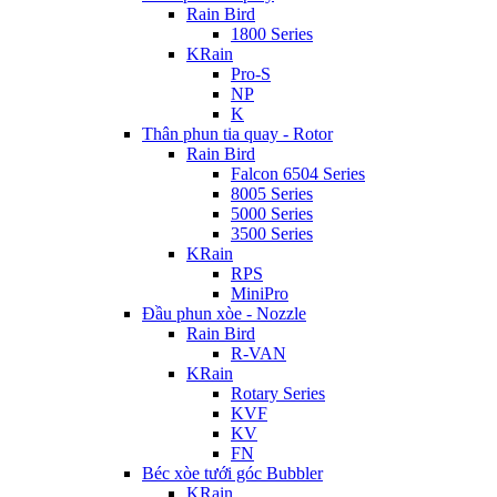
Rain Bird
1800 Series
KRain
Pro-S
NP
K
Thân phun tia quay - Rotor
Rain Bird
Falcon 6504 Series
8005 Series
5000 Series
3500 Series
KRain
RPS
MiniPro
Đầu phun xòe - Nozzle
Rain Bird
R-VAN
KRain
Rotary Series
KVF
KV
FN
Béc xòe tưới góc Bubbler
KRain