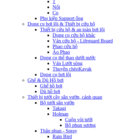
T
Nối
Co
Phụ kiện Support ống
Dụng cụ bơi lội & Thiết bị cứu hộ
Thiết bị cứu hộ & an toàn bơi lội
Dụng cụ cứu hộ khác
Ván cứu hộ - Lifeguard Board
Phao cứu hộ
Áo Phao
Dụng cụ thể thao dưới nước
Ván Lướt sóng
Thuyền chèoKayak
Dụng cụ bơi lội
Ghế & Dù Hồ bơi
Ghế hồ bơi
Dù hồ bơi
Thiết bị tưới cây sân vườn, cảnh quan
Bộ tưới sân vườn
Takagi
Holman
Cuộn vòi tưới
Bộ phun sương
Thân phun - Spray
Rain Bird