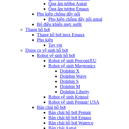
Ống âm tường Astral
Ống âm tương Emaux
Phụ kiện chống đẩy nổi
Phụ kiện chống đẩy nổi astral
Bộ điều khiển mực nước
Thang hồ bơi
Thang hồ bơi inox Emaux
Phụ kiện
Tay vịn
Dụng cụ vệ sinh hồ bơi
Robot vệ sinh hồ bơi
Robot vệ sinh Procopi/EU
Robot vệ sinh Maytronics
Dolphin X
Dolphin Wave
Dolphin S
Dolphin M
Dolphin Liberty
Robot vệ sinh Kripsol
Robot vệ sinh Pentair/ USA
Bàn chải hồ bơi
Bàn chải hồ bơi Pentair
Bàn chải hồ bơi Emaux
Bàn chải hồ bơi Waterco
Bàn chải Astral