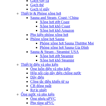
Gạch vảy cá
Gạch thẻ
Gạch vỉ giấy
Thiết bị & Phòng xông hơi
Sauna and Steam- Coast / China
Xông hơi ướt Coast
Xông hơi khô Coast
Xông hơi khô Amazon
Phụ kiện phòng xông hơi
Phòng xông hơi Sauna
Phòng xông hơi Sauna Thương Mại
Phòng xông hơi Sauna Gia Đình
Sauna & Steam - Steamist/ USA
Xông hơi ướt Steamist
Xông hơi khô Steamist
Thiết bị điện và phụ kiện
Ống luồn điện và phụ kiện
Hộp nối cáp dây điện chống nước
Dây điện
Công tắc điều khiển từ xa
CB đóng ngắt
Rơ le nhiệt
Ống nước và phụ kiện
Ống nhựa uPVC
Phụ tùng uPVC