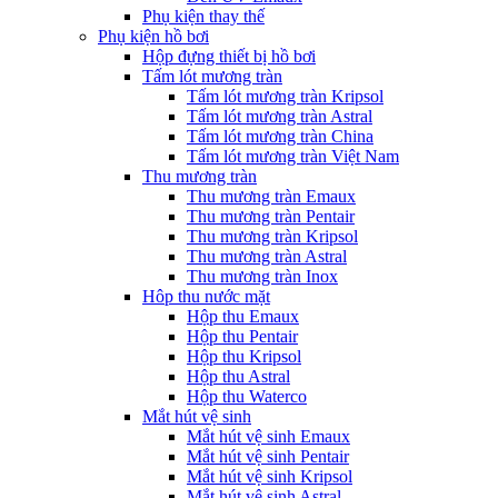
Phụ kiện thay thế
Phụ kiện hồ bơi
Hộp đựng thiết bị hồ bơi
Tấm lót mương tràn
Tấm lót mương tràn Kripsol
Tấm lót mương tràn Astral
Tấm lót mương tràn China
Tấm lót mương tràn Việt Nam
Thu mương tràn
Thu mương tràn Emaux
Thu mương tràn Pentair
Thu mương tràn Kripsol
Thu mương tràn Astral
Thu mương tràn Inox
Hôp thu nước mặt
Hộp thu Emaux
Hộp thu Pentair
Hộp thu Kripsol
Hộp thu Astral
Hộp thu Waterco
Mắt hút vệ sinh
Mắt hút vệ sinh Emaux
Mắt hút vệ sinh Pentair
Mắt hút vệ sinh Kripsol
Mắt hút vệ sinh Astral