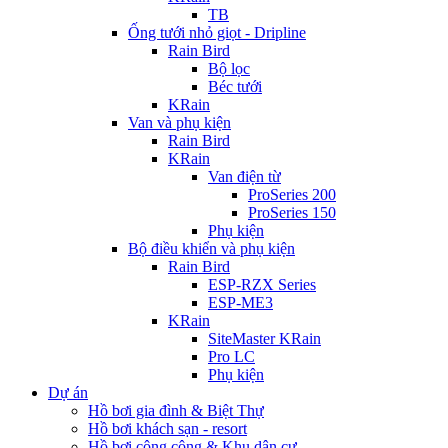
TB
Ống tưới nhỏ giọt - Dripline
Rain Bird
Bộ lọc
Béc tưới
KRain
Van và phụ kiện
Rain Bird
KRain
Van điện từ
ProSeries 200
ProSeries 150
Phụ kiện
Bộ điều khiển và phụ kiện
Rain Bird
ESP-RZX Series
ESP-ME3
KRain
SiteMaster KRain
Pro LC
Phụ kiện
Dự án
Hồ bơi gia đình & Biệt Thự
Hồ bơi khách sạn - resort
Hồ bơi công cộng & Khu dân cư