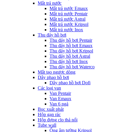
Mắt trả nước
Mắt trả nước Emaux
Mắt trả nước Pentair
Mắt trả nước Astral
Mắt trả nước Kripsol
Mắt trả nước Inox
Thu đáy hồ bơi
Thu đáy hồ bơi Pentair
Thu đáy hồ bơi Emaux
Thu đáy hồ bơi Kripsol
Thu đáy hồ bơi Astral
Thu đáy hồ bơi Inox
Thu đáy hồ bơi Waterco
Mắt tạo ngược dòng
Dây phao hồ bơi
Dây phao hồ bơi Dofi
Các loại van
Van Pentair
Van Emaux
Van 6 ngả
Bục xuất phát
Hộp gạn rác
Hộp đựng clo thả nổi
Tube wall
Ống âm tường Kripsol