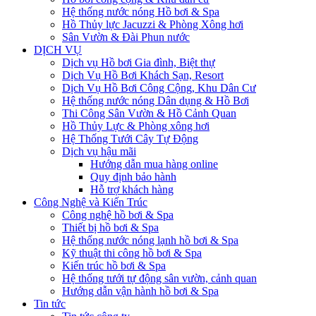
Hệ thống nước nóng Hồ bơi & Spa
Hồ Thủy lực Jacuzzi & Phòng Xông hơi
Sân Vườn & Đài Phun nước
DỊCH VỤ
Dịch vụ Hồ bơi Gia đình, Biệt thự
Dịch Vụ Hồ Bơi Khách Sạn, Resort
Dịch Vụ Hồ Bơi Công Cộng, Khu Dân Cư
Hệ thống nước nóng Dân dụng & Hồ Bơi
Thi Công Sân Vườn & Hồ Cảnh Quan
Hồ Thủy Lực & Phòng xông hơi
Hệ Thống Tưới Cây Tự Động
Dịch vụ hậu mãi
Hướng dẫn mua hàng online
Quy định bảo hành
Hỗ trợ khách hàng
Công Nghệ và Kiến Trúc
Công nghệ hồ bơi & Spa
Thiết bị hồ bơi & Spa
Hệ thống nước nóng lạnh hồ bơi & Spa
Kỹ thuật thi công hồ bơi & Spa
Kiến trúc hồ bơi & Spa
Hệ thống tưới tự động sân vườn, cảnh quan
Hướng dẫn vận hành hồ bơi & Spa
Tin tức