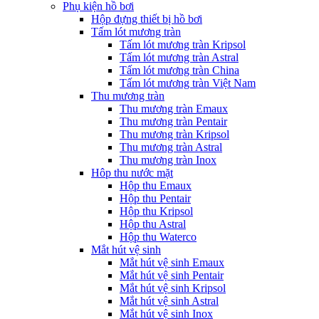
Phụ kiện hồ bơi
Hộp đựng thiết bị hồ bơi
Tấm lót mương tràn
Tấm lót mương tràn Kripsol
Tấm lót mương tràn Astral
Tấm lót mương tràn China
Tấm lót mương tràn Việt Nam
Thu mương tràn
Thu mương tràn Emaux
Thu mương tràn Pentair
Thu mương tràn Kripsol
Thu mương tràn Astral
Thu mương tràn Inox
Hôp thu nước mặt
Hộp thu Emaux
Hộp thu Pentair
Hộp thu Kripsol
Hộp thu Astral
Hộp thu Waterco
Mắt hút vệ sinh
Mắt hút vệ sinh Emaux
Mắt hút vệ sinh Pentair
Mắt hút vệ sinh Kripsol
Mắt hút vệ sinh Astral
Mắt hút vệ sinh Inox