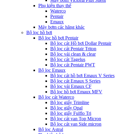
Máy bơm Victoria Plus Silent
Phụ kiện thay thế
Waterco
Pentair
Emaux
Máy bơm các hãng khác
Bộ lọc hồ bơi
Bộ lọc hồ bơi Pentair
Bộ lọc cát Hồ bơi Dollar Pentair
Bộ lọc cát Pentair Triton
Bộ lọc vải clean & clear
Bộ lọc cát Tagelus
Bộ lọc cát Pentair PWT
Bộ lọc Emaux
Bộ lọc cát hồ bơi Emaux V Series
Bộ lọc cát Emaux S Series
Bộ lọc vải Emaux CF
Bô lọc hồ bơi Emaux MFV
Bộ lọc cát Waterco
Bộ lọc giấy Trimline
Bộ lọc giấy Opal
Bộ lọc giấy Fulflo Tri
Bộ lọc cát van Top Micron
Bộ lọc cát van Side micron
Bộ lọc Astral