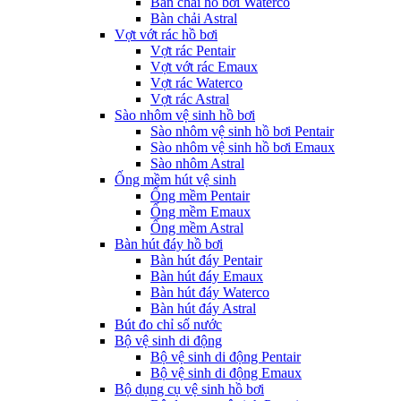
Bàn chải hồ bơi Waterco
Bàn chải Astral
Vợt vớt rác hồ bơi
Vợt rác Pentair
Vợt vớt rác Emaux
Vợt rác Waterco
Vợt rác Astral
Sào nhôm vệ sinh hồ bơi
Sào nhôm vệ sinh hồ bơi Pentair
Sào nhôm vệ sinh hồ bơi Emaux
Sào nhôm Astral
Ống mềm hút vệ sinh
Ống mềm Pentair
Ống mềm Emaux
Ống mềm Astral
Bàn hút đáy hồ bơi
Bàn hút đáy Pentair
Bàn hút đáy Emaux
Bàn hút đáy Waterco
Bàn hút đáy Astral
Bút đo chỉ số nước
Bộ vệ sinh di động
Bộ vệ sinh di động Pentair
Bộ vệ sinh di động Emaux
Bộ dụng cụ vệ sinh hồ bơi