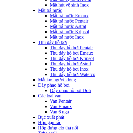
Mắt hút vệ sinh Inox
Mắt trả nước
Mắt trả nước Emaux
Mắt trả nước Pentair
Mắt trả nước Astral
Mắt trả nước Kripsol
Mắt trả nước Inox
Thu đáy hồ bơi
Thu đáy hồ bơi Pentair
Thu đáy hồ bơi Emaux
Thu đáy hồ bơi Kripsol
Thu đáy hồ bơi Astral
Thu đáy hồ bơi Inox
Thu đáy hồ bơi Waterco
Mắt tạo ngược dòng
Dây phao hồ bơi
Dây phao hồ bơi Dofi
Các loại van
Van Pentair
Van Emaux
Van 6 ngả
Bục xuất phát
Hộp gạn rác
Hộp đựng clo thả nổi