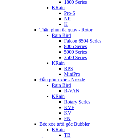
1800 Series
KRain
Pro-S
NP
K
Thân phun tia quay - Rotor
Rain Bird
Falcon 6504 Series
8005 Series
5000 Series
3500 Series
KRain
RPS
MiniPro
Đầu phun xòe - Nozzle
Rain Bird
R-VAN
KRain
Rotary Series
KVF
KV
FN
Béc xòe tưới góc Bubbler
KRain
TB