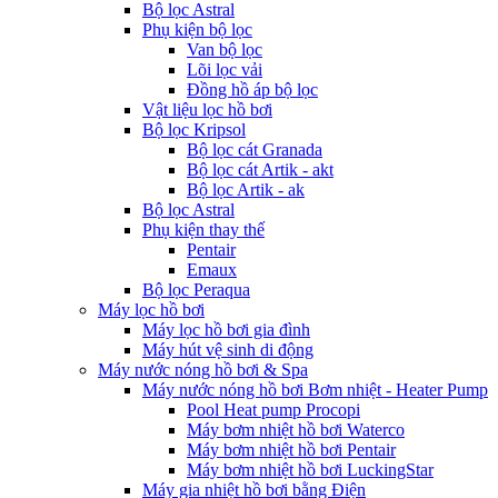
Bộ lọc Astral
Phụ kiện bộ lọc
Van bộ lọc
Lõi lọc vải
Đồng hồ áp bộ lọc
Vật liệu lọc hồ bơi
Bộ lọc Kripsol
Bộ lọc cát Granada
Bộ lọc cát Artik - akt
Bộ lọc Artik - ak
Bộ lọc Astral
Phụ kiện thay thế
Pentair
Emaux
Bộ lọc Peraqua
Máy lọc hồ bơi
Máy lọc hồ bơi gia đình
Máy hút vệ sinh di động
Máy nước nóng hồ bơi & Spa
Máy nước nóng hồ bơi Bơm nhiệt - Heater Pump
Pool Heat pump Procopi
Máy bơm nhiệt hồ bơi Waterco
Máy bơm nhiệt hồ bơi Pentair
Máy bơm nhiệt hồ bơi LuckingStar
Máy gia nhiệt hồ bơi bằng Điện