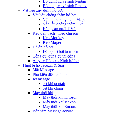
Bộ dụng cụ vệ sinh Pentair
Bộ dụng cụ vệ sinh Emaux
Vật liệu xây dựng hồ bơi
Vật liệu chống thấm hồ bơi
Vật liệu chống thấm Mapei
Vật liệu chống thấm Sika
Băng cản nước PVC
Keo dán gạch - Keo chà ron
Keo Monkey
Keo Mapei
Đá ốp hồ bơi
Đá ốp hồ bơi tự nhiên
Công cụ, dụng cụ thi công
Acrylic Hồ bơi - Kính hồ bơi
Thiết bị hồ Jacuzzi & Spa
Mắt Massage
Phụ kiện điều chỉnh khí
Jet masage
Jet khí pentair
Jet khí china
Máy thổi khí
Máy thổi khí Kripsol
Máy thổi khí Jackbo
Máy thổi khí Emaux
Bồn tắm Massage acrylic