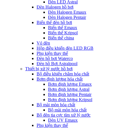
Đèn LED Astral
Đèn Halogen hồ bơi
Đèn Halogen Emaux
Đèn Halogen Pentair
Biến thế đèn hồ bơi
Biến thế Emaux
Biến thế Kripsol
Biến thế china
Vỏ đèn
Hộp điều khiển đèn LED RGB
Phụ kiện thay thế
Đèn hồ bơi Waterco
Đèn hồ Bơi Astralpool
Thiết bị xử lý nước hồ bơi
Bộ điều khiển châm hóa chất
Bơm định lượng hóa chất
Bơm định lượng Emaux
Bơm định lượng Astral
Bơm định lượng Pentair
Bơm định lượng Kripsol
Bộ mài mòn hóa chất
Bộ mài mòn hóa chất
Bộ đèn tia cực tím xử lý nước
Đèn UV Emaux
Phụ kiện thay thế