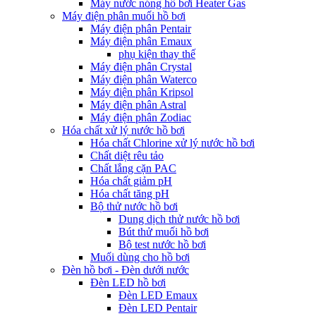
Máy nước nóng hồ bơi Heater Gas
Máy điện phân muối hồ bơi
Máy điện phân Pentair
Máy điện phân Emaux
phụ kiện thay thế
Máy điện phân Crystal
Máy điện phân Waterco
Máy điện phân Kripsol
Máy điện phân Astral
Máy điện phân Zodiac
Hóa chất xử lý nước hồ bơi
Hóa chất Chlorine xử lý nước hồ bơi
Chất diệt rêu tảo
Chất lắng cặn PAC
Hóa chất giảm pH
Hóa chất tăng pH
Bộ thử nước hồ bơi
Dung dịch thử nước hồ bơi
Bút thử muối hồ bơi
Bộ test nước hồ bơi
Muối dùng cho hồ bơi
Đèn hồ bơi - Đèn dưới nước
Đèn LED hồ bơi
Đèn LED Emaux
Đèn LED Pentair