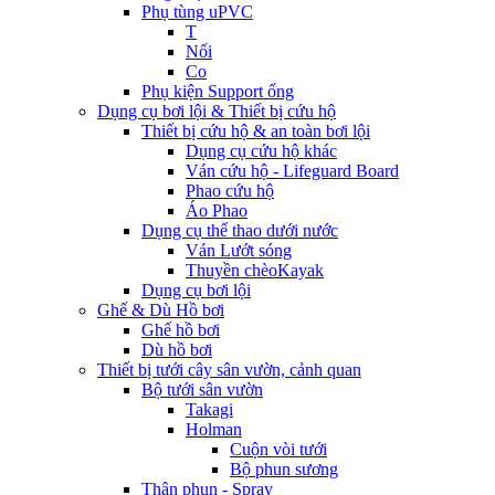
Phụ tùng uPVC
T
Nối
Co
Phụ kiện Support ống
Dụng cụ bơi lội & Thiết bị cứu hộ
Thiết bị cứu hộ & an toàn bơi lội
Dụng cụ cứu hộ khác
Ván cứu hộ - Lifeguard Board
Phao cứu hộ
Áo Phao
Dụng cụ thể thao dưới nước
Ván Lướt sóng
Thuyền chèoKayak
Dụng cụ bơi lội
Ghế & Dù Hồ bơi
Ghế hồ bơi
Dù hồ bơi
Thiết bị tưới cây sân vườn, cảnh quan
Bộ tưới sân vườn
Takagi
Holman
Cuộn vòi tưới
Bộ phun sương
Thân phun - Spray