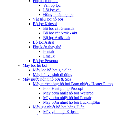
Phụ kiện bộ lọc
Van bộ lọc
Lõi lọc vải
Đồng hồ áp bộ lọc
Vật liệu lọc hồ bơi
Bộ lọc Kripsol
Bộ lọc cát Granada
Bộ lọc cát Artik - akt
Bộ lọc Artik - ak
Bộ lọc Astral
Phụ kiện thay thế
Pentair
Emaux
Bộ lọc Peraqua
Máy lọc hồ bơi
Máy lọc hồ bơi gia đình
Máy hút vệ sinh di động
Máy nước nóng hồ bơi & Spa
Máy nước nóng hồ bơi Bơm nhiệt - Heater Pump
Pool Heat pump Procopi
Máy bơm nhiệt hồ bơi Waterco
Máy bơm nhiệt hồ bơi Pentair
Máy bơm nhiệt hồ bơi LuckingStar
Máy gia nhiệt hồ bơi bằng Điện
Máy gia nhiệt Kripsol