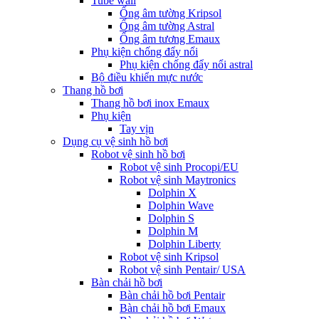
Tube wall
Ống âm tường Kripsol
Ống âm tường Astral
Ống âm tương Emaux
Phụ kiện chống đẩy nổi
Phụ kiện chống đẩy nổi astral
Bộ điều khiển mực nước
Thang hồ bơi
Thang hồ bơi inox Emaux
Phụ kiện
Tay vịn
Dụng cụ vệ sinh hồ bơi
Robot vệ sinh hồ bơi
Robot vệ sinh Procopi/EU
Robot vệ sinh Maytronics
Dolphin X
Dolphin Wave
Dolphin S
Dolphin M
Dolphin Liberty
Robot vệ sinh Kripsol
Robot vệ sinh Pentair/ USA
Bàn chải hồ bơi
Bàn chải hồ bơi Pentair
Bàn chải hồ bơi Emaux