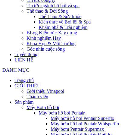
Tin tức công ty
Tin tức ngành hồ bơi và spa
Thể thao & Đời Sống
Thể Thao & Sức khỏe
Kiến thức về Bơi lội & Spa
Khám phá & Trải nghiệm
BLog Kiến trúc Xây dựng
Kinh nghiệm Hay
Khoa Học & Môi Trường
Góc nhìn cuộc sống
Tuyển dụng
LIÊN HỆ
DANH MỤC
Trang chủ
GIỚI THIỆU
Giới thiệu Vinapool
Thành viên
Sản phẩm
Máy Bơm hồ bơi
Máy bơm hồ bơi Pentair
Máy bơm hồ bơi Pentair Superflo
Máy bơm hồ bơi Pentair Whisperflo
Máy bơm Pentair Supermax
Máy bơm hồ bơi Pentair Optiflo