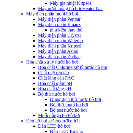
Máy gia nhiệt Kripsol
Máy nước nóng hồ bơi Heater Gas
Máy điện phân muối hồ bơi
Máy điện phân Pentair
Máy điện phân Emaux
phụ kiện thay thế
Máy điện phân Crystal
Máy điện phân Waterco
Máy điện phân Kripsol
Máy điện phân Astral
Máy điện phân Zodiac
Hóa chất xử lý nước hồ bơi
Hóa chất Chlorine xử lý nước hồ bơi
Chất diệt rêu tảo
Chất lắng cặn PAC
Hóa chất giảm pH
Hóa chất tăng pH
Bộ thử nước hồ bơi
Dung dịch thử nước hồ bơi
Bút thử muối hồ bơi
Bộ test nước hồ bơi
Muối dùng cho hồ bơi
Đèn hồ bơi - Đèn dưới nước
Đèn LED hồ bơi
Đèn LED Emaux