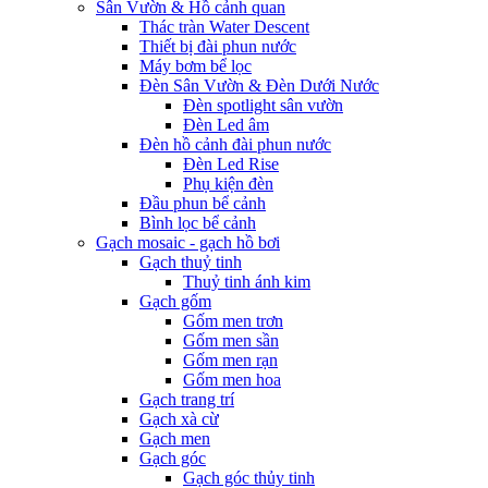
Sân Vườn & Hồ cảnh quan
Thác tràn Water Descent
Thiết bị đài phun nước
Máy bơm bể lọc
Đèn Sân Vườn & Đèn Dưới Nước
Đèn spotlight sân vườn
Đèn Led âm
Đèn hồ cảnh đài phun nước
Đèn Led Rise
Phụ kiện đèn
Đầu phun bể cảnh
Bình lọc bể cảnh
Gạch mosaic - gạch hồ bơi
Gạch thuỷ tinh
Thuỷ tinh ánh kim
Gạch gốm
Gốm men trơn
Gốm men sần
Gốm men rạn
Gốm men hoa
Gạch trang trí
Gạch xà cừ
Gạch men
Gạch góc
Gạch góc thủy tinh