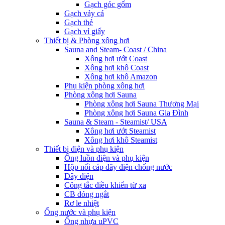
Gạch góc gốm
Gạch vảy cá
Gạch thẻ
Gạch vỉ giấy
Thiết bị & Phòng xông hơi
Sauna and Steam- Coast / China
Xông hơi ướt Coast
Xông hơi khô Coast
Xông hơi khô Amazon
Phụ kiện phòng xông hơi
Phòng xông hơi Sauna
Phòng xông hơi Sauna Thương Mại
Phòng xông hơi Sauna Gia Đình
Sauna & Steam - Steamist/ USA
Xông hơi ướt Steamist
Xông hơi khô Steamist
Thiết bị điện và phụ kiện
Ống luồn điện và phụ kiện
Hộp nối cáp dây điện chống nước
Dây điện
Công tắc điều khiển từ xa
CB đóng ngắt
Rơ le nhiệt
Ống nước và phụ kiện
Ống nhựa uPVC