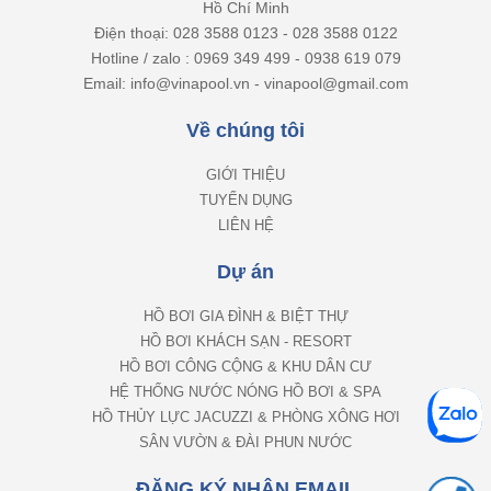
Hồ Chí Minh
Điện thoại: 028 3588 0123 - 028 3588 0122
Hotline / zalo : 0969 349 499 - 0938 619 079
Email: info@vinapool.vn - vinapool@gmail.com
Về chúng tôi
GIỚI THIỆU
TUYỂN DỤNG
LIÊN HỆ
Dự án
HỒ BƠI GIA ĐÌNH & BIỆT THỰ
HỒ BƠI KHÁCH SẠN - RESORT
HỒ BƠI CÔNG CỘNG & KHU DÂN CƯ
HỆ THỐNG NƯỚC NÓNG HỒ BƠI & SPA
HỒ THỦY LỰC JACUZZI & PHÒNG XÔNG HƠI
SÂN VƯỜN & ĐÀI PHUN NƯỚC
ĐĂNG KÝ NHẬN EMAIL