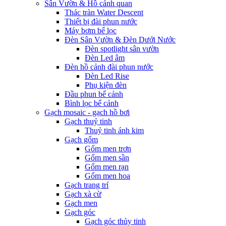
Sân Vườn & Hồ cảnh quan
Thác tràn Water Descent
Thiết bị đài phun nước
Máy bơm bể lọc
Đèn Sân Vườn & Đèn Dưới Nước
Đèn spotlight sân vườn
Đèn Led âm
Đèn hồ cảnh đài phun nước
Đèn Led Rise
Phụ kiện đèn
Đầu phun bể cảnh
Bình lọc bể cảnh
Gạch mosaic - gạch hồ bơi
Gạch thuỷ tinh
Thuỷ tinh ánh kim
Gạch gốm
Gốm men trơn
Gốm men sần
Gốm men rạn
Gốm men hoa
Gạch trang trí
Gạch xà cừ
Gạch men
Gạch góc
Gạch góc thủy tinh