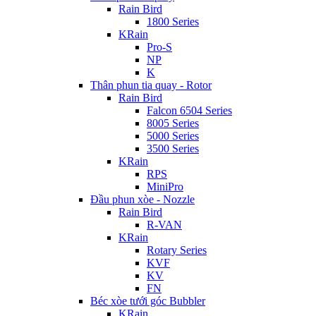
Rain Bird
1800 Series
KRain
Pro-S
NP
K
Thân phun tia quay - Rotor
Rain Bird
Falcon 6504 Series
8005 Series
5000 Series
3500 Series
KRain
RPS
MiniPro
Đầu phun xòe - Nozzle
Rain Bird
R-VAN
KRain
Rotary Series
KVF
KV
FN
Béc xòe tưới góc Bubbler
KRain