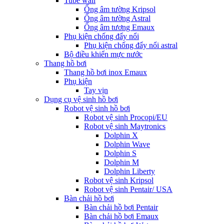
Tube wall
Ống âm tường Kripsol
Ống âm tường Astral
Ống âm tương Emaux
Phụ kiện chống đẩy nổi
Phụ kiện chống đẩy nổi astral
Bộ điều khiển mực nước
Thang hồ bơi
Thang hồ bơi inox Emaux
Phụ kiện
Tay vịn
Dụng cụ vệ sinh hồ bơi
Robot vệ sinh hồ bơi
Robot vệ sinh Procopi/EU
Robot vệ sinh Maytronics
Dolphin X
Dolphin Wave
Dolphin S
Dolphin M
Dolphin Liberty
Robot vệ sinh Kripsol
Robot vệ sinh Pentair/ USA
Bàn chải hồ bơi
Bàn chải hồ bơi Pentair
Bàn chải hồ bơi Emaux