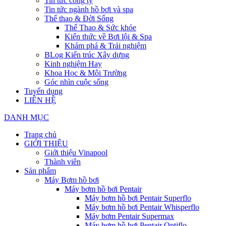
Tin tức công ty
Tin tức ngành hồ bơi và spa
Thể thao & Đời Sống
Thể Thao & Sức khỏe
Kiến thức về Bơi lội & Spa
Khám phá & Trải nghiệm
BLog Kiến trúc Xây dựng
Kinh nghiệm Hay
Khoa Học & Môi Trường
Góc nhìn cuộc sống
Tuyển dụng
LIÊN HỆ
DANH MỤC
Trang chủ
GIỚI THIỆU
Giới thiệu Vinapool
Thành viên
Sản phẩm
Máy Bơm hồ bơi
Máy bơm hồ bơi Pentair
Máy bơm hồ bơi Pentair Superflo
Máy bơm hồ bơi Pentair Whisperflo
Máy bơm Pentair Supermax
Máy bơm hồ bơi Pentair Optiflo