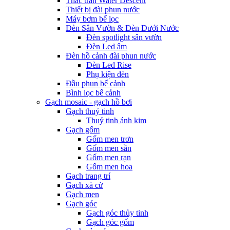
Thác tràn Water Descent
Thiết bị đài phun nước
Máy bơm bể lọc
Đèn Sân Vườn & Đèn Dưới Nước
Đèn spotlight sân vườn
Đèn Led âm
Đèn hồ cảnh đài phun nước
Đèn Led Rise
Phụ kiện đèn
Đầu phun bể cảnh
Bình lọc bể cảnh
Gạch mosaic - gạch hồ bơi
Gạch thuỷ tinh
Thuỷ tinh ánh kim
Gạch gốm
Gốm men trơn
Gốm men sần
Gốm men rạn
Gốm men hoa
Gạch trang trí
Gạch xà cừ
Gạch men
Gạch góc
Gạch góc thủy tinh
Gạch góc gốm