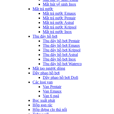
Mắt hút vệ sinh Inox
Mắt trả nước
Mắt trả nước Emaux
Mắt trả nước Pentair
Mắt trả nước Astral
Mắt trả nước Kripsol
Mắt trả nước Inox
Thu đáy hồ bơi
Thu đáy hồ bơi Pentair
Thu đáy hồ bơi Emaux
Thu đáy hồ bơi Kripsol
Thu đáy hồ bơi Astral
Thu đáy hồ bơi Inox
Thu đáy hồ bơi Waterco
Mắt tạo ngược dòng
Dây phao hồ bơi
Dây phao hồ bơi Dofi
Các loại van
Van Pentair
Van Emaux
Van 6 ngả
Bục xuất phát
Hộp gạn rác
Hộp đựng clo thả nổi