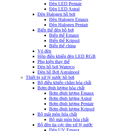
Đèn LED Pentair
Đèn LED Astral
Đèn Halogen hồ bơi
Đèn Halogen Emaux
Đèn Halogen Pentair
Biến thế đèn hồ bơi
Biến thế Emaux
Biến thế Kripsol
Biến thế china
Vỏ đèn
Hộp điều khiển đèn LED RGB
Phụ kiện thay thế
Đèn hồ bơi Waterco
Đèn hồ Bơi Astralpool
Thiết bị xử lý nước hồ bơi
Bộ điều khiển châm hóa chất
Bơm định lượng hóa chất
Bơm định lượng Emaux
Bơm định lượng Astral
Bơm định lượng Pentair
Bơm định lượng Kripsol
Bộ mài mòn hóa chất
Bộ mài mòn hóa chất
Bộ đèn tia cực tím xử lý nước
Đèn UV Emaux