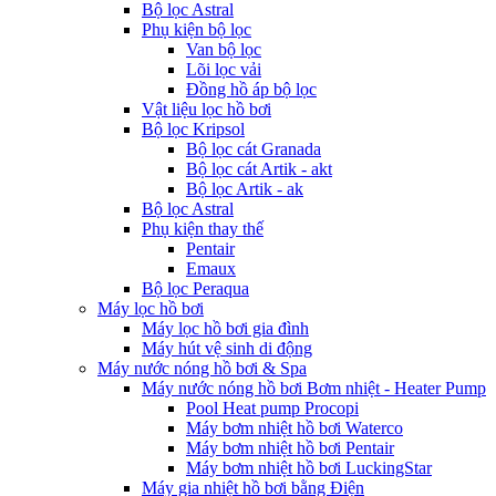
Bộ lọc Astral
Phụ kiện bộ lọc
Van bộ lọc
Lõi lọc vải
Đồng hồ áp bộ lọc
Vật liệu lọc hồ bơi
Bộ lọc Kripsol
Bộ lọc cát Granada
Bộ lọc cát Artik - akt
Bộ lọc Artik - ak
Bộ lọc Astral
Phụ kiện thay thế
Pentair
Emaux
Bộ lọc Peraqua
Máy lọc hồ bơi
Máy lọc hồ bơi gia đình
Máy hút vệ sinh di động
Máy nước nóng hồ bơi & Spa
Máy nước nóng hồ bơi Bơm nhiệt - Heater Pump
Pool Heat pump Procopi
Máy bơm nhiệt hồ bơi Waterco
Máy bơm nhiệt hồ bơi Pentair
Máy bơm nhiệt hồ bơi LuckingStar
Máy gia nhiệt hồ bơi bằng Điện