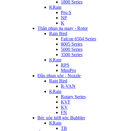
1800 Series
KRain
Pro-S
NP
K
Thân phun tia quay - Rotor
Rain Bird
Falcon 6504 Series
8005 Series
5000 Series
3500 Series
KRain
RPS
MiniPro
Đầu phun xòe - Nozzle
Rain Bird
R-VAN
KRain
Rotary Series
KVF
KV
FN
Béc xòe tưới góc Bubbler
KRain
TB