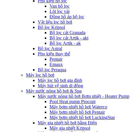
Phụ kiện bộ lọc
Van bộ lọc
Lõi lọc vải
Đồng hồ áp bộ lọc
Vật liệu lọc hồ bơi
Bộ lọc Kripsol
Bộ lọc cát Granada
Bộ lọc cát Artik - akt
Bộ lọc Artik - ak
Bộ lọc Astral
Phụ kiện thay thế
Pentair
Emaux
Bộ lọc Peraqua
Máy lọc hồ bơi
Máy lọc hồ bơi gia đình
Máy hút vệ sinh di động
Máy nước nóng hồ bơi & Spa
Máy nước nóng hồ bơi Bơm nhiệt - Heater Pump
Pool Heat pump Procopi
Máy bơm nhiệt hồ bơi Waterco
Máy bơm nhiệt hồ bơi Pentair
Máy bơm nhiệt hồ bơi LuckingStar
Máy gia nhiệt hồ bơi bằng Điện
Máy gia nhiệt Kripsol