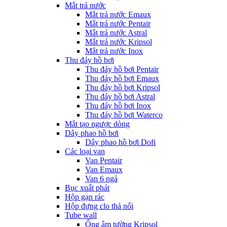
Mắt trả nước
Mắt trả nước Emaux
Mắt trả nước Pentair
Mắt trả nước Astral
Mắt trả nước Kripsol
Mắt trả nước Inox
Thu đáy hồ bơi
Thu đáy hồ bơi Pentair
Thu đáy hồ bơi Emaux
Thu đáy hồ bơi Kripsol
Thu đáy hồ bơi Astral
Thu đáy hồ bơi Inox
Thu đáy hồ bơi Waterco
Mắt tạo ngược dòng
Dây phao hồ bơi
Dây phao hồ bơi Dofi
Các loại van
Van Pentair
Van Emaux
Van 6 ngả
Bục xuất phát
Hộp gạn rác
Hộp đựng clo thả nổi
Tube wall
Ống âm tường Kripsol