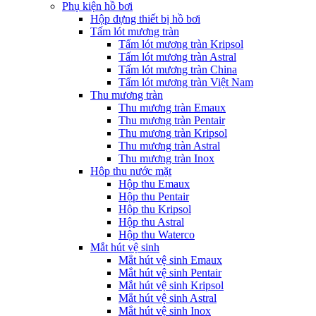
Phụ kiện hồ bơi
Hộp đựng thiết bị hồ bơi
Tấm lót mương tràn
Tấm lót mương tràn Kripsol
Tấm lót mương tràn Astral
Tấm lót mương tràn China
Tấm lót mương tràn Việt Nam
Thu mương tràn
Thu mương tràn Emaux
Thu mương tràn Pentair
Thu mương tràn Kripsol
Thu mương tràn Astral
Thu mương tràn Inox
Hôp thu nước mặt
Hộp thu Emaux
Hộp thu Pentair
Hộp thu Kripsol
Hộp thu Astral
Hộp thu Waterco
Mắt hút vệ sinh
Mắt hút vệ sinh Emaux
Mắt hút vệ sinh Pentair
Mắt hút vệ sinh Kripsol
Mắt hút vệ sinh Astral
Mắt hút vệ sinh Inox