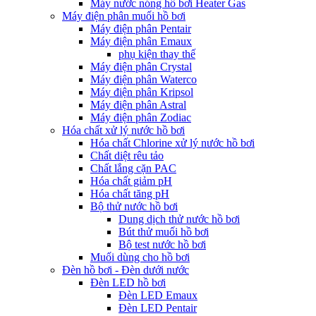
Máy nước nóng hồ bơi Heater Gas
Máy điện phân muối hồ bơi
Máy điện phân Pentair
Máy điện phân Emaux
phụ kiện thay thế
Máy điện phân Crystal
Máy điện phân Waterco
Máy điện phân Kripsol
Máy điện phân Astral
Máy điện phân Zodiac
Hóa chất xử lý nước hồ bơi
Hóa chất Chlorine xử lý nước hồ bơi
Chất diệt rêu tảo
Chất lắng cặn PAC
Hóa chất giảm pH
Hóa chất tăng pH
Bộ thử nước hồ bơi
Dung dịch thử nước hồ bơi
Bút thử muối hồ bơi
Bộ test nước hồ bơi
Muối dùng cho hồ bơi
Đèn hồ bơi - Đèn dưới nước
Đèn LED hồ bơi
Đèn LED Emaux
Đèn LED Pentair