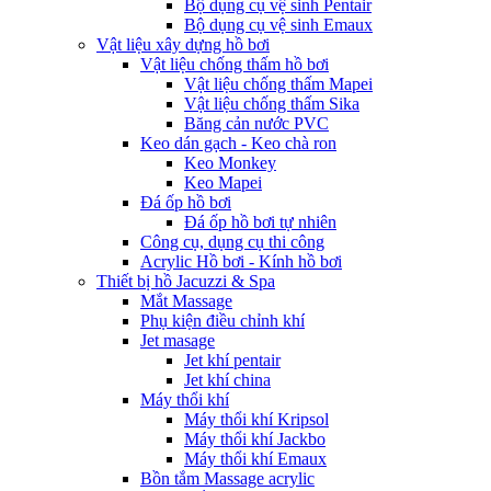
Bộ dụng cụ vệ sinh Pentair
Bộ dụng cụ vệ sinh Emaux
Vật liệu xây dựng hồ bơi
Vật liệu chống thấm hồ bơi
Vật liệu chống thấm Mapei
Vật liệu chống thấm Sika
Băng cản nước PVC
Keo dán gạch - Keo chà ron
Keo Monkey
Keo Mapei
Đá ốp hồ bơi
Đá ốp hồ bơi tự nhiên
Công cụ, dụng cụ thi công
Acrylic Hồ bơi - Kính hồ bơi
Thiết bị hồ Jacuzzi & Spa
Mắt Massage
Phụ kiện điều chỉnh khí
Jet masage
Jet khí pentair
Jet khí china
Máy thổi khí
Máy thổi khí Kripsol
Máy thổi khí Jackbo
Máy thổi khí Emaux
Bồn tắm Massage acrylic