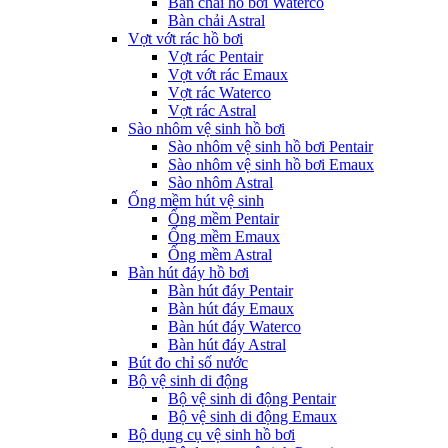
Bàn chải hồ bơi Waterco
Bàn chải Astral
Vợt vớt rác hồ bơi
Vợt rác Pentair
Vợt vớt rác Emaux
Vợt rác Waterco
Vợt rác Astral
Sào nhôm vệ sinh hồ bơi
Sào nhôm vệ sinh hồ bơi Pentair
Sào nhôm vệ sinh hồ bơi Emaux
Sào nhôm Astral
Ống mềm hút vệ sinh
Ống mềm Pentair
Ống mềm Emaux
Ống mềm Astral
Bàn hút đáy hồ bơi
Bàn hút đáy Pentair
Bàn hút đáy Emaux
Bàn hút đáy Waterco
Bàn hút đáy Astral
Bút đo chỉ số nước
Bộ vệ sinh di động
Bộ vệ sinh di động Pentair
Bộ vệ sinh di động Emaux
Bộ dụng cụ vệ sinh hồ bơi