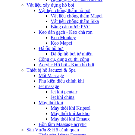
Vật liệu xây dựng hồ bơi
Vật liệu chống thấm hồ bơi
Vật liệu chống thấm Mapei
Vật liệu chống thấm Sika
Băng cản nước PVC
Keo dán gạch - Keo chà ron
Keo Monkey
Keo Mapei
Đá ốp hồ bơi
Đá ốp hồ bơi tự nhiên
Công cụ, dụng cụ thi công
Acrylic Hồ bơi - Kính hồ bơi
Thiết bị hồ Jacuzzi & Spa
Mắt Massage
Phụ kiện điều chỉnh khí
Jet masage
Jet khí pentair
Jet khí china
Máy thổi khí
Máy thổi khí Kripsol
Máy thổi khí Jackbo
Máy thổi khí Emaux
Bồn tắm Massage acrylic
Sân Vườn & Hồ cảnh quan