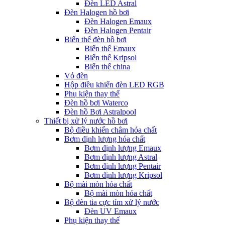
Đèn LED Astral
Đèn Halogen hồ bơi
Đèn Halogen Emaux
Đèn Halogen Pentair
Biến thế đèn hồ bơi
Biến thế Emaux
Biến thế Kripsol
Biến thế china
Vỏ đèn
Hộp điều khiển đèn LED RGB
Phụ kiện thay thế
Đèn hồ bơi Waterco
Đèn hồ Bơi Astralpool
Thiết bị xử lý nước hồ bơi
Bộ điều khiển châm hóa chất
Bơm định lượng hóa chất
Bơm định lượng Emaux
Bơm định lượng Astral
Bơm định lượng Pentair
Bơm định lượng Kripsol
Bộ mài mòn hóa chất
Bộ mài mòn hóa chất
Bộ đèn tia cực tím xử lý nước
Đèn UV Emaux
Phụ kiện thay thế