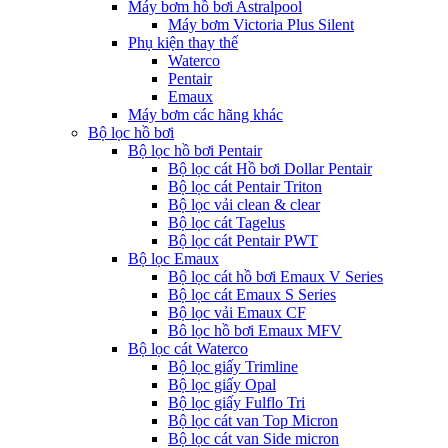
Máy bơm hồ bơi Astralpool
Máy bơm Victoria Plus Silent
Phụ kiện thay thế
Waterco
Pentair
Emaux
Máy bơm các hãng khác
Bộ lọc hồ bơi
Bộ lọc hồ bơi Pentair
Bộ lọc cát Hồ bơi Dollar Pentair
Bộ lọc cát Pentair Triton
Bộ lọc vải clean & clear
Bộ lọc cát Tagelus
Bộ lọc cát Pentair PWT
Bộ lọc Emaux
Bộ lọc cát hồ bơi Emaux V Series
Bộ lọc cát Emaux S Series
Bộ lọc vải Emaux CF
Bô lọc hồ bơi Emaux MFV
Bộ lọc cát Waterco
Bộ lọc giấy Trimline
Bộ lọc giấy Opal
Bộ lọc giấy Fulflo Tri
Bộ lọc cát van Top Micron
Bộ lọc cát van Side micron