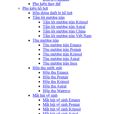
Phụ kiện thay thế
Phụ kiện hồ bơi
Hộp đựng thiết bị hồ bơi
Tấm lót mương tràn
Tấm lót mương tràn Kripsol
Tấm lót mương tràn Astral
Tấm lót mương tràn China
Tấm lót mương tràn Việt Nam
Thu mương tràn
Thu mương tràn Emaux
Thu mương tràn Pentair
Thu mương tràn Kripsol
Thu mương tràn Astral
Thu mương tràn Inox
Hôp thu nước mặt
Hộp thu Emaux
Hộp thu Pentair
Hộp thu Kripsol
Hộp thu Astral
Hộp thu Waterco
Mắt hút vệ sinh
Mắt hút vệ sinh Emaux
Mắt hút vệ sinh Pentair
Mắt hút vệ sinh Kripsol
Mắt hút vệ sinh Astral