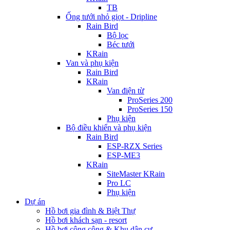
TB
Ống tưới nhỏ giọt - Dripline
Rain Bird
Bộ lọc
Béc tưới
KRain
Van và phụ kiện
Rain Bird
KRain
Van điện từ
ProSeries 200
ProSeries 150
Phụ kiện
Bộ điều khiển và phụ kiện
Rain Bird
ESP-RZX Series
ESP-ME3
KRain
SiteMaster KRain
Pro LC
Phụ kiện
Dự án
Hồ bơi gia đình & Biệt Thự
Hồ bơi khách sạn - resort
Hồ bơi công cộng & Khu dân cư