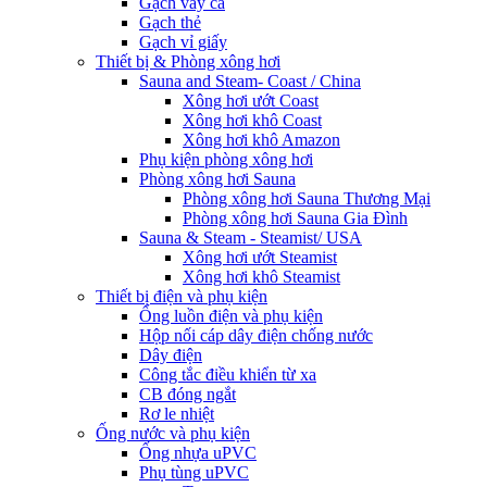
Gạch vảy cá
Gạch thẻ
Gạch vỉ giấy
Thiết bị & Phòng xông hơi
Sauna and Steam- Coast / China
Xông hơi ướt Coast
Xông hơi khô Coast
Xông hơi khô Amazon
Phụ kiện phòng xông hơi
Phòng xông hơi Sauna
Phòng xông hơi Sauna Thương Mại
Phòng xông hơi Sauna Gia Đình
Sauna & Steam - Steamist/ USA
Xông hơi ướt Steamist
Xông hơi khô Steamist
Thiết bị điện và phụ kiện
Ống luồn điện và phụ kiện
Hộp nối cáp dây điện chống nước
Dây điện
Công tắc điều khiển từ xa
CB đóng ngắt
Rơ le nhiệt
Ống nước và phụ kiện
Ống nhựa uPVC
Phụ tùng uPVC