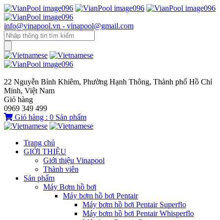
info@vinapool.vn - vinapool@gmail.com
22 Nguyễn Bỉnh Khiêm, Phường Hạnh Thông, Thành phố Hồ Chí
Minh, Việt Nam
Giỏ hàng
0969 349 499
Giỏ hàng :
0
Sản phẩm
Trang chủ
GIỚI THIỆU
Giới thiệu Vinapool
Thành viên
Sản phẩm
Máy Bơm hồ bơi
Máy bơm hồ bơi Pentair
Máy bơm hồ bơi Pentair Superflo
Máy bơm hồ bơi Pentair Whisperflo