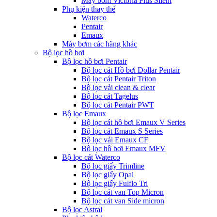
Máy bơm Victoria Plus Silent
Phụ kiện thay thế
Waterco
Pentair
Emaux
Máy bơm các hãng khác
Bộ lọc hồ bơi
Bộ lọc hồ bơi Pentair
Bộ lọc cát Hồ bơi Dollar Pentair
Bộ lọc cát Pentair Triton
Bộ lọc vải clean & clear
Bộ lọc cát Tagelus
Bộ lọc cát Pentair PWT
Bộ lọc Emaux
Bộ lọc cát hồ bơi Emaux V Series
Bộ lọc cát Emaux S Series
Bộ lọc vải Emaux CF
Bô lọc hồ bơi Emaux MFV
Bộ lọc cát Waterco
Bộ lọc giấy Trimline
Bộ lọc giấy Opal
Bộ lọc giấy Fulflo Tri
Bộ lọc cát van Top Micron
Bộ lọc cát van Side micron
Bộ lọc Astral