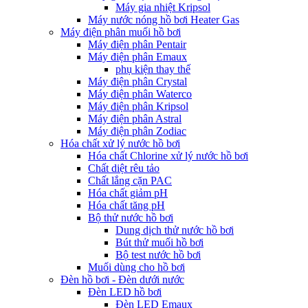
Máy gia nhiệt Kripsol
Máy nước nóng hồ bơi Heater Gas
Máy điện phân muối hồ bơi
Máy điện phân Pentair
Máy điện phân Emaux
phụ kiện thay thế
Máy điện phân Crystal
Máy điện phân Waterco
Máy điện phân Kripsol
Máy điện phân Astral
Máy điện phân Zodiac
Hóa chất xử lý nước hồ bơi
Hóa chất Chlorine xử lý nước hồ bơi
Chất diệt rêu tảo
Chất lắng cặn PAC
Hóa chất giảm pH
Hóa chất tăng pH
Bộ thử nước hồ bơi
Dung dịch thử nước hồ bơi
Bút thử muối hồ bơi
Bộ test nước hồ bơi
Muối dùng cho hồ bơi
Đèn hồ bơi - Đèn dưới nước
Đèn LED hồ bơi
Đèn LED Emaux