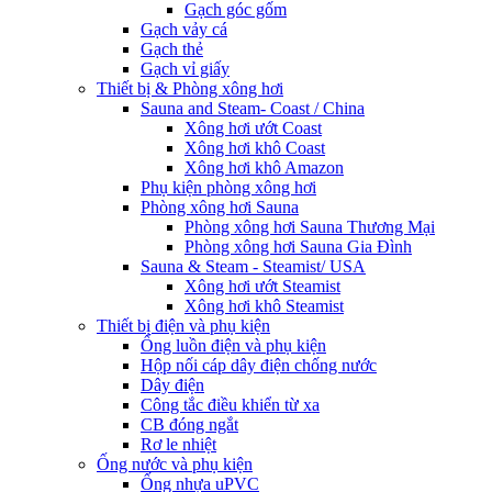
Gạch góc gốm
Gạch vảy cá
Gạch thẻ
Gạch vỉ giấy
Thiết bị & Phòng xông hơi
Sauna and Steam- Coast / China
Xông hơi ướt Coast
Xông hơi khô Coast
Xông hơi khô Amazon
Phụ kiện phòng xông hơi
Phòng xông hơi Sauna
Phòng xông hơi Sauna Thương Mại
Phòng xông hơi Sauna Gia Đình
Sauna & Steam - Steamist/ USA
Xông hơi ướt Steamist
Xông hơi khô Steamist
Thiết bị điện và phụ kiện
Ống luồn điện và phụ kiện
Hộp nối cáp dây điện chống nước
Dây điện
Công tắc điều khiển từ xa
CB đóng ngắt
Rơ le nhiệt
Ống nước và phụ kiện
Ống nhựa uPVC