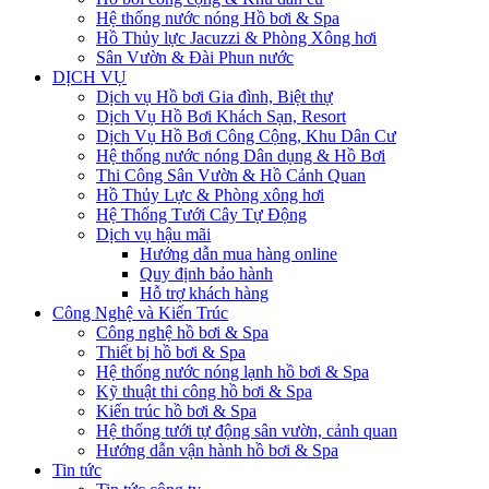
Hệ thống nước nóng Hồ bơi & Spa
Hồ Thủy lực Jacuzzi & Phòng Xông hơi
Sân Vườn & Đài Phun nước
DỊCH VỤ
Dịch vụ Hồ bơi Gia đình, Biệt thự
Dịch Vụ Hồ Bơi Khách Sạn, Resort
Dịch Vụ Hồ Bơi Công Cộng, Khu Dân Cư
Hệ thống nước nóng Dân dụng & Hồ Bơi
Thi Công Sân Vườn & Hồ Cảnh Quan
Hồ Thủy Lực & Phòng xông hơi
Hệ Thống Tưới Cây Tự Động
Dịch vụ hậu mãi
Hướng dẫn mua hàng online
Quy định bảo hành
Hỗ trợ khách hàng
Công Nghệ và Kiến Trúc
Công nghệ hồ bơi & Spa
Thiết bị hồ bơi & Spa
Hệ thống nước nóng lạnh hồ bơi & Spa
Kỹ thuật thi công hồ bơi & Spa
Kiến trúc hồ bơi & Spa
Hệ thống tưới tự động sân vườn, cảnh quan
Hướng dẫn vận hành hồ bơi & Spa
Tin tức