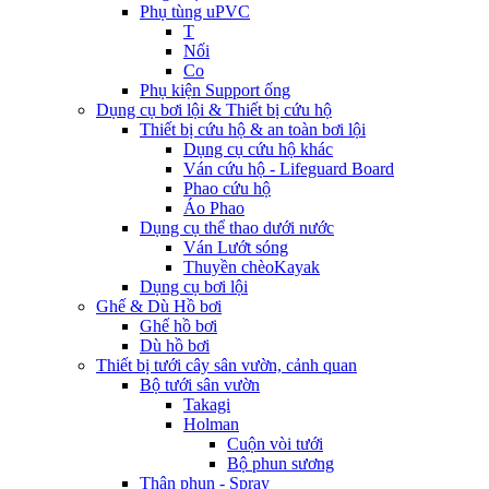
Phụ tùng uPVC
T
Nối
Co
Phụ kiện Support ống
Dụng cụ bơi lội & Thiết bị cứu hộ
Thiết bị cứu hộ & an toàn bơi lội
Dụng cụ cứu hộ khác
Ván cứu hộ - Lifeguard Board
Phao cứu hộ
Áo Phao
Dụng cụ thể thao dưới nước
Ván Lướt sóng
Thuyền chèoKayak
Dụng cụ bơi lội
Ghế & Dù Hồ bơi
Ghế hồ bơi
Dù hồ bơi
Thiết bị tưới cây sân vườn, cảnh quan
Bộ tưới sân vườn
Takagi
Holman
Cuộn vòi tưới
Bộ phun sương
Thân phun - Spray