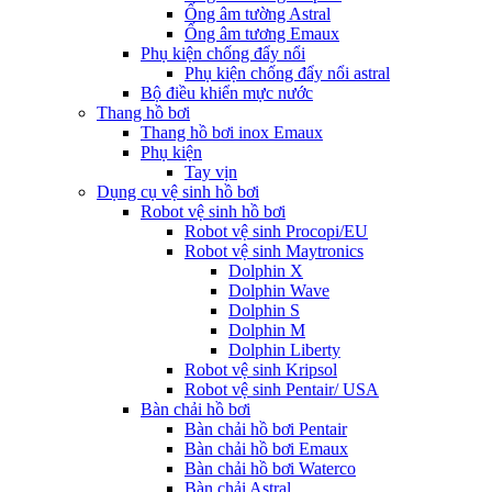
Ống âm tường Astral
Ống âm tương Emaux
Phụ kiện chống đẩy nổi
Phụ kiện chống đẩy nổi astral
Bộ điều khiển mực nước
Thang hồ bơi
Thang hồ bơi inox Emaux
Phụ kiện
Tay vịn
Dụng cụ vệ sinh hồ bơi
Robot vệ sinh hồ bơi
Robot vệ sinh Procopi/EU
Robot vệ sinh Maytronics
Dolphin X
Dolphin Wave
Dolphin S
Dolphin M
Dolphin Liberty
Robot vệ sinh Kripsol
Robot vệ sinh Pentair/ USA
Bàn chải hồ bơi
Bàn chải hồ bơi Pentair
Bàn chải hồ bơi Emaux
Bàn chải hồ bơi Waterco
Bàn chải Astral