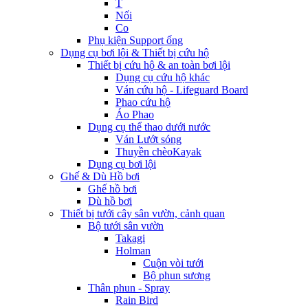
T
Nối
Co
Phụ kiện Support ống
Dụng cụ bơi lội & Thiết bị cứu hộ
Thiết bị cứu hộ & an toàn bơi lội
Dụng cụ cứu hộ khác
Ván cứu hộ - Lifeguard Board
Phao cứu hộ
Áo Phao
Dụng cụ thể thao dưới nước
Ván Lướt sóng
Thuyền chèoKayak
Dụng cụ bơi lội
Ghế & Dù Hồ bơi
Ghế hồ bơi
Dù hồ bơi
Thiết bị tưới cây sân vườn, cảnh quan
Bộ tưới sân vườn
Takagi
Holman
Cuộn vòi tưới
Bộ phun sương
Thân phun - Spray
Rain Bird