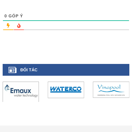
0
GÓP Ý
ĐỐI TÁC