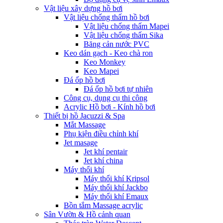
Vật liệu xây dựng hồ bơi
Vật liệu chống thấm hồ bơi
Vật liệu chống thấm Mapei
Vật liệu chống thấm Sika
Băng cản nước PVC
Keo dán gạch - Keo chà ron
Keo Monkey
Keo Mapei
Đá ốp hồ bơi
Đá ốp hồ bơi tự nhiên
Công cụ, dụng cụ thi công
Acrylic Hồ bơi - Kính hồ bơi
Thiết bị hồ Jacuzzi & Spa
Mắt Massage
Phụ kiện điều chỉnh khí
Jet masage
Jet khí pentair
Jet khí china
Máy thổi khí
Máy thổi khí Kripsol
Máy thổi khí Jackbo
Máy thổi khí Emaux
Bồn tắm Massage acrylic
Sân Vườn & Hồ cảnh quan