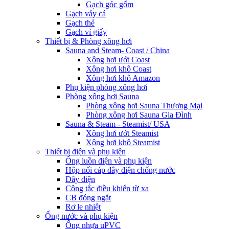
Gạch góc gốm
Gạch vảy cá
Gạch thẻ
Gạch vỉ giấy
Thiết bị & Phòng xông hơi
Sauna and Steam- Coast / China
Xông hơi ướt Coast
Xông hơi khô Coast
Xông hơi khô Amazon
Phụ kiện phòng xông hơi
Phòng xông hơi Sauna
Phòng xông hơi Sauna Thương Mại
Phòng xông hơi Sauna Gia Đình
Sauna & Steam - Steamist/ USA
Xông hơi ướt Steamist
Xông hơi khô Steamist
Thiết bị điện và phụ kiện
Ống luồn điện và phụ kiện
Hộp nối cáp dây điện chống nước
Dây điện
Công tắc điều khiển từ xa
CB đóng ngắt
Rơ le nhiệt
Ống nước và phụ kiện
Ống nhựa uPVC