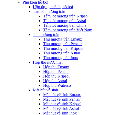
Phụ kiện hồ bơi
Hộp đựng thiết bị hồ bơi
Tấm lót mương tràn
Tấm lót mương tràn Kripsol
Tấm lót mương tràn Astral
Tấm lót mương tràn China
Tấm lót mương tràn Việt Nam
Thu mương tràn
Thu mương tràn Emaux
Thu mương tràn Pentair
Thu mương tràn Kripsol
Thu mương tràn Astral
Thu mương tràn Inox
Hôp thu nước mặt
Hộp thu Emaux
Hộp thu Pentair
Hộp thu Kripsol
Hộp thu Astral
Hộp thu Waterco
Mắt hút vệ sinh
Mắt hút vệ sinh Emaux
Mắt hút vệ sinh Pentair
Mắt hút vệ sinh Kripsol
Mắt hút vệ sinh Astral
Mắt hút vệ sinh Inox