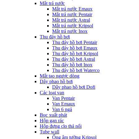
Mắt trả nước
Mắt trả nước Emaux
Mắt trả nước Pentair
Mắt trả nước Astral
Mắt trả nước Kripsol
Mắt trả nước Inox
Thu đáy hồ bơi
Thu đáy hồ bơi Pentair
Thu đáy hồ bơi Emaux
Thu đáy hồ bơi Kripsol
Thu đáy hồ bơi Astral
Thu đáy hồ bơi Inox
Thu đáy hồ bơi Waterco
Mắt tạo ngược dòng
Dây phao hồ bơi
Dây phao hồ bơi Dofi
Các loại van
Van Pentair
Van Emaux
Van 6 ngả
Bục xuất phát
Hộp gạn rác
Hộp đựng clo thả nổi
Tube wall
Ống âm tường Kripsol