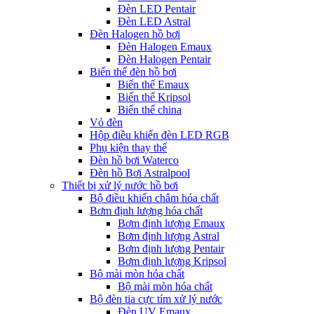
Đèn LED Pentair
Đèn LED Astral
Đèn Halogen hồ bơi
Đèn Halogen Emaux
Đèn Halogen Pentair
Biến thế đèn hồ bơi
Biến thế Emaux
Biến thế Kripsol
Biến thế china
Vỏ đèn
Hộp điều khiển đèn LED RGB
Phụ kiện thay thế
Đèn hồ bơi Waterco
Đèn hồ Bơi Astralpool
Thiết bị xử lý nước hồ bơi
Bộ điều khiển châm hóa chất
Bơm định lượng hóa chất
Bơm định lượng Emaux
Bơm định lượng Astral
Bơm định lượng Pentair
Bơm định lượng Kripsol
Bộ mài mòn hóa chất
Bộ mài mòn hóa chất
Bộ đèn tia cực tím xử lý nước
Đèn UV Emaux