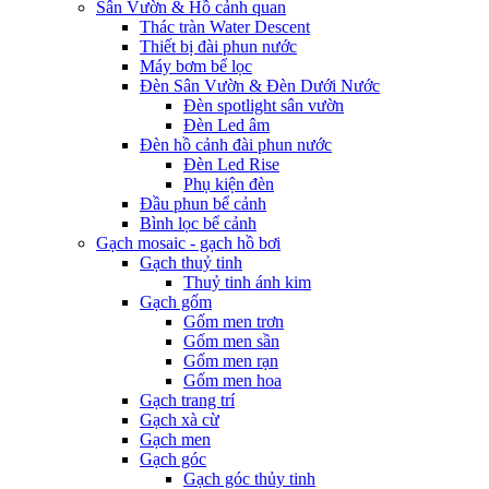
Sân Vườn & Hồ cảnh quan
Thác tràn Water Descent
Thiết bị đài phun nước
Máy bơm bể lọc
Đèn Sân Vườn & Đèn Dưới Nước
Đèn spotlight sân vườn
Đèn Led âm
Đèn hồ cảnh đài phun nước
Đèn Led Rise
Phụ kiện đèn
Đầu phun bể cảnh
Bình lọc bể cảnh
Gạch mosaic - gạch hồ bơi
Gạch thuỷ tinh
Thuỷ tinh ánh kim
Gạch gốm
Gốm men trơn
Gốm men sần
Gốm men rạn
Gốm men hoa
Gạch trang trí
Gạch xà cừ
Gạch men
Gạch góc
Gạch góc thủy tinh