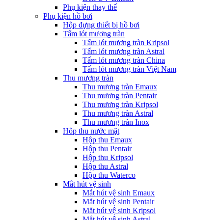
Phụ kiện thay thế
Phụ kiện hồ bơi
Hộp đựng thiết bị hồ bơi
Tấm lót mương tràn
Tấm lót mương tràn Kripsol
Tấm lót mương tràn Astral
Tấm lót mương tràn China
Tấm lót mương tràn Việt Nam
Thu mương tràn
Thu mương tràn Emaux
Thu mương tràn Pentair
Thu mương tràn Kripsol
Thu mương tràn Astral
Thu mương tràn Inox
Hôp thu nước mặt
Hộp thu Emaux
Hộp thu Pentair
Hộp thu Kripsol
Hộp thu Astral
Hộp thu Waterco
Mắt hút vệ sinh
Mắt hút vệ sinh Emaux
Mắt hút vệ sinh Pentair
Mắt hút vệ sinh Kripsol
Mắt hút vệ sinh Astral