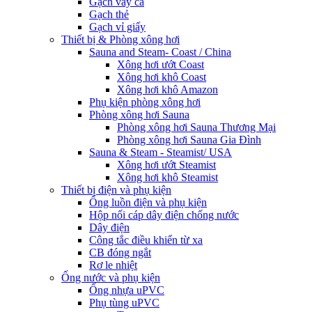
Gạch vảy cá
Gạch thẻ
Gạch vỉ giấy
Thiết bị & Phòng xông hơi
Sauna and Steam- Coast / China
Xông hơi ướt Coast
Xông hơi khô Coast
Xông hơi khô Amazon
Phụ kiện phòng xông hơi
Phòng xông hơi Sauna
Phòng xông hơi Sauna Thương Mại
Phòng xông hơi Sauna Gia Đình
Sauna & Steam - Steamist/ USA
Xông hơi ướt Steamist
Xông hơi khô Steamist
Thiết bị điện và phụ kiện
Ống luồn điện và phụ kiện
Hộp nối cáp dây điện chống nước
Dây điện
Công tắc điều khiển từ xa
CB đóng ngắt
Rơ le nhiệt
Ống nước và phụ kiện
Ống nhựa uPVC
Phụ tùng uPVC