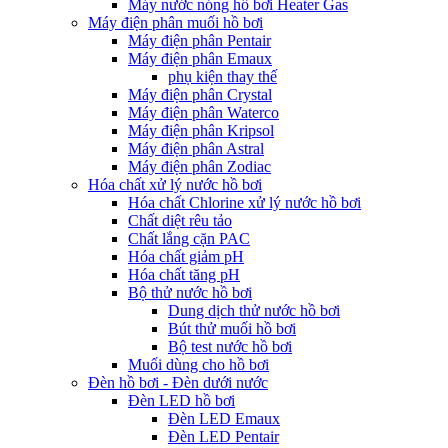
Máy nước nóng hồ bơi Heater Gas
Máy điện phân muối hồ bơi
Máy điện phân Pentair
Máy điện phân Emaux
phụ kiện thay thế
Máy điện phân Crystal
Máy điện phân Waterco
Máy điện phân Kripsol
Máy điện phân Astral
Máy điện phân Zodiac
Hóa chất xử lý nước hồ bơi
Hóa chất Chlorine xử lý nước hồ bơi
Chất diệt rêu tảo
Chất lắng cặn PAC
Hóa chất giảm pH
Hóa chất tăng pH
Bộ thử nước hồ bơi
Dung dịch thử nước hồ bơi
Bút thử muối hồ bơi
Bộ test nước hồ bơi
Muối dùng cho hồ bơi
Đèn hồ bơi - Đèn dưới nước
Đèn LED hồ bơi
Đèn LED Emaux
Đèn LED Pentair