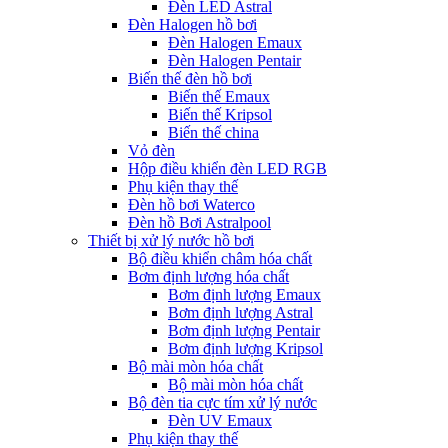
Đèn LED Astral
Đèn Halogen hồ bơi
Đèn Halogen Emaux
Đèn Halogen Pentair
Biến thế đèn hồ bơi
Biến thế Emaux
Biến thế Kripsol
Biến thế china
Vỏ đèn
Hộp điều khiển đèn LED RGB
Phụ kiện thay thế
Đèn hồ bơi Waterco
Đèn hồ Bơi Astralpool
Thiết bị xử lý nước hồ bơi
Bộ điều khiển châm hóa chất
Bơm định lượng hóa chất
Bơm định lượng Emaux
Bơm định lượng Astral
Bơm định lượng Pentair
Bơm định lượng Kripsol
Bộ mài mòn hóa chất
Bộ mài mòn hóa chất
Bộ đèn tia cực tím xử lý nước
Đèn UV Emaux
Phụ kiện thay thế