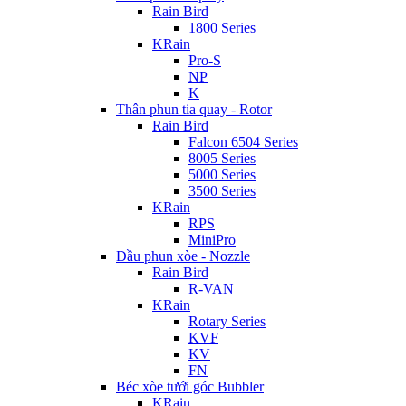
Rain Bird
1800 Series
KRain
Pro-S
NP
K
Thân phun tia quay - Rotor
Rain Bird
Falcon 6504 Series
8005 Series
5000 Series
3500 Series
KRain
RPS
MiniPro
Đầu phun xòe - Nozzle
Rain Bird
R-VAN
KRain
Rotary Series
KVF
KV
FN
Béc xòe tưới góc Bubbler
KRain