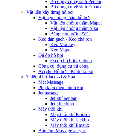
Bộ dụng cụ vệ sinh Pentair
Bộ dụng cụ vệ sinh Emaux
Vật liệu xây dựng hồ bơi
Vật liệu chống thấm hồ bơi
Vật liệu chống thấm Mapei
Vật liệu chống thấm Sika
Băng cản nước PVC
Keo dán gạch - Keo chà ron
Keo Monkey
Keo Mapei
Đá ốp hồ bơi
Đá ốp hồ bơi tự nhiên
Công cụ, dụng cụ thi công
Acrylic Hồ bơi - Kính hồ bơi
Thiết bị hồ Jacuzzi & Spa
Mắt Massage
Phụ kiện điều chỉnh khí
Jet masage
Jet khí pentair
Jet khí china
Máy thổi khí
Máy thổi khí Kripsol
Máy thổi khí Jackbo
Máy thổi khí Emaux
Bồn tắm Massage acrylic