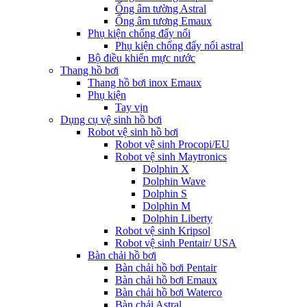
Ống âm tường Astral
Ống âm tương Emaux
Phụ kiện chống đẩy nổi
Phụ kiện chống đẩy nổi astral
Bộ điều khiển mực nước
Thang hồ bơi
Thang hồ bơi inox Emaux
Phụ kiện
Tay vịn
Dụng cụ vệ sinh hồ bơi
Robot vệ sinh hồ bơi
Robot vệ sinh Procopi/EU
Robot vệ sinh Maytronics
Dolphin X
Dolphin Wave
Dolphin S
Dolphin M
Dolphin Liberty
Robot vệ sinh Kripsol
Robot vệ sinh Pentair/ USA
Bàn chải hồ bơi
Bàn chải hồ bơi Pentair
Bàn chải hồ bơi Emaux
Bàn chải hồ bơi Waterco
Bàn chải Astral