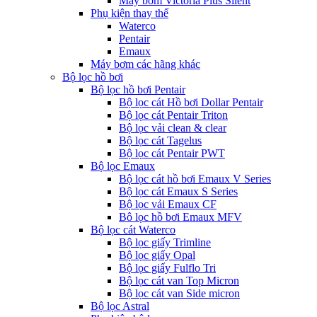
Máy bơm Victoria Plus Silent
Phụ kiện thay thế
Waterco
Pentair
Emaux
Máy bơm các hãng khác
Bộ lọc hồ bơi
Bộ lọc hồ bơi Pentair
Bộ lọc cát Hồ bơi Dollar Pentair
Bộ lọc cát Pentair Triton
Bộ lọc vải clean & clear
Bộ lọc cát Tagelus
Bộ lọc cát Pentair PWT
Bộ lọc Emaux
Bộ lọc cát hồ bơi Emaux V Series
Bộ lọc cát Emaux S Series
Bộ lọc vải Emaux CF
Bô lọc hồ bơi Emaux MFV
Bộ lọc cát Waterco
Bộ lọc giấy Trimline
Bộ lọc giấy Opal
Bộ lọc giấy Fulflo Tri
Bộ lọc cát van Top Micron
Bộ lọc cát van Side micron
Bộ lọc Astral