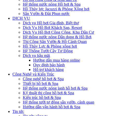
Hệ thống nước nóng Hồ bơi & Spa
Hồ Thủy lực Jacuzzi & Phòng Xông hơi
Sân Vườn & Đài Phun nước
DỊCH VỤ
Dịch vụ Hồ bơi Gia đình, Biệt thự
Dịch Vụ Hồ Bơi Khách Sạn, Resort
Dịch Vụ Hồ Bơi Công Cộng, Khu Dân Cư
Hệ thống nước nóng Dân dụng & Hồ Bơi
Thi Công Sân Vườn & Hồ Cảnh Quan
Hồ Thủy Lực & Phòng xông hơi
Hệ Thống Tưới Cây Tự Động
Dịch vụ hậu mãi
Hướng dẫn mua hàng online
Quy định bảo hành
Hỗ trợ khách hàng
Công Nghệ và Kiến Trúc
Công nghệ hồ bơi & Spa
Thiết bị hồ bơi & Spa
Hệ thống nước nóng lạnh hồ bơi & Spa
Kỹ thuật thi công hồ bơi & Spa
Kiến trúc hồ bơi & Spa
Hệ thống tưới tự động sân vườn, cảnh quan
Hướng dẫn vận hành hồ bơi & Spa
Tin tức