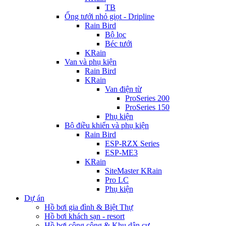
TB
Ống tưới nhỏ giọt - Dripline
Rain Bird
Bộ lọc
Béc tưới
KRain
Van và phụ kiện
Rain Bird
KRain
Van điện từ
ProSeries 200
ProSeries 150
Phụ kiện
Bộ điều khiển và phụ kiện
Rain Bird
ESP-RZX Series
ESP-ME3
KRain
SiteMaster KRain
Pro LC
Phụ kiện
Dự án
Hồ bơi gia đình & Biệt Thự
Hồ bơi khách sạn - resort
Hồ bơi công cộng & Khu dân cư