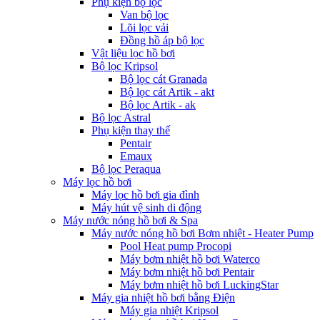
Phụ kiện bộ lọc
Van bộ lọc
Lõi lọc vải
Đồng hồ áp bộ lọc
Vật liệu lọc hồ bơi
Bộ lọc Kripsol
Bộ lọc cát Granada
Bộ lọc cát Artik - akt
Bộ lọc Artik - ak
Bộ lọc Astral
Phụ kiện thay thế
Pentair
Emaux
Bộ lọc Peraqua
Máy lọc hồ bơi
Máy lọc hồ bơi gia đình
Máy hút vệ sinh di động
Máy nước nóng hồ bơi & Spa
Máy nước nóng hồ bơi Bơm nhiệt - Heater Pump
Pool Heat pump Procopi
Máy bơm nhiệt hồ bơi Waterco
Máy bơm nhiệt hồ bơi Pentair
Máy bơm nhiệt hồ bơi LuckingStar
Máy gia nhiệt hồ bơi bằng Điện
Máy gia nhiệt Kripsol