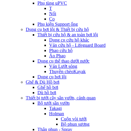
Phụ tùng uPVC
T
Nối
Co
Phụ kiện Support ống
Dụng cụ bơi lội & Thiết bị cứu hộ
Thiết bị cứu hộ & an toàn bơi lội
Dụng cụ cứu hộ khác
Ván cứu hộ - Lifeguard Board
Phao cứu hộ
Áo Phao
Dụng cụ thể thao dưới nước
Ván Lướt sóng
Thuyền chèoKayak
Dụng cụ bơi lội
Ghế & Dù Hồ bơi
Ghế hồ bơi
Dù hồ bơi
Thiết bị tưới cây sân vườn, cảnh quan
Bộ tưới sân vườn
Takagi
Holman
Cuộn vòi tưới
Bộ phun sương
Thân phun - Spray