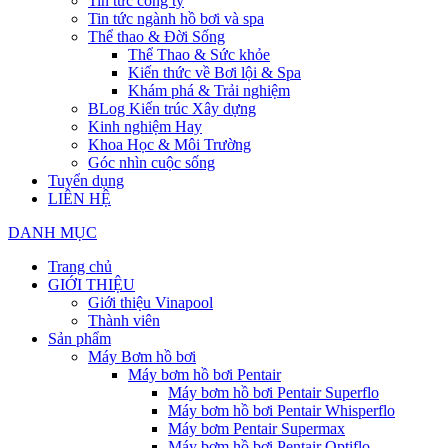
Tin tức công ty
Tin tức ngành hồ bơi và spa
Thể thao & Đời Sống
Thể Thao & Sức khỏe
Kiến thức về Bơi lội & Spa
Khám phá & Trải nghiệm
BLog Kiến trúc Xây dựng
Kinh nghiệm Hay
Khoa Học & Môi Trường
Góc nhìn cuộc sống
Tuyển dụng
LIÊN HỆ
DANH MỤC
Trang chủ
GIỚI THIỆU
Giới thiệu Vinapool
Thành viên
Sản phẩm
Máy Bơm hồ bơi
Máy bơm hồ bơi Pentair
Máy bơm hồ bơi Pentair Superflo
Máy bơm hồ bơi Pentair Whisperflo
Máy bơm Pentair Supermax
Máy bơm hồ bơi Pentair Optiflo