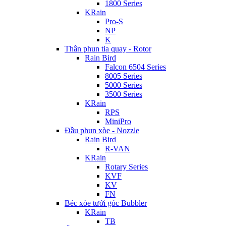
1800 Series
KRain
Pro-S
NP
K
Thân phun tia quay - Rotor
Rain Bird
Falcon 6504 Series
8005 Series
5000 Series
3500 Series
KRain
RPS
MiniPro
Đầu phun xòe - Nozzle
Rain Bird
R-VAN
KRain
Rotary Series
KVF
KV
FN
Béc xòe tưới góc Bubbler
KRain
TB