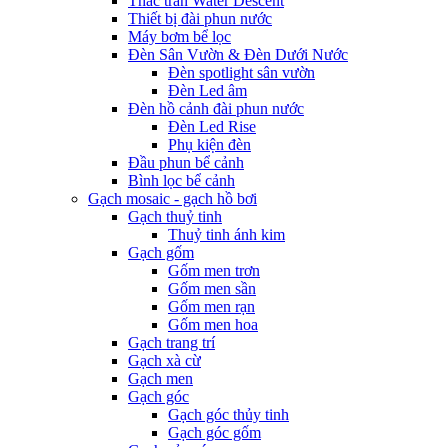
Thác tràn Water Descent
Thiết bị đài phun nước
Máy bơm bể lọc
Đèn Sân Vườn & Đèn Dưới Nước
Đèn spotlight sân vườn
Đèn Led âm
Đèn hồ cảnh đài phun nước
Đèn Led Rise
Phụ kiện đèn
Đầu phun bể cảnh
Bình lọc bể cảnh
Gạch mosaic - gạch hồ bơi
Gạch thuỷ tinh
Thuỷ tinh ánh kim
Gạch gốm
Gốm men trơn
Gốm men sần
Gốm men rạn
Gốm men hoa
Gạch trang trí
Gạch xà cừ
Gạch men
Gạch góc
Gạch góc thủy tinh
Gạch góc gốm