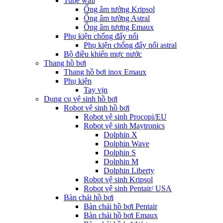
Tube wall
Ống âm tường Kripsol
Ống âm tường Astral
Ống âm tương Emaux
Phụ kiện chống đẩy nổi
Phụ kiện chống đẩy nổi astral
Bộ điều khiển mực nước
Thang hồ bơi
Thang hồ bơi inox Emaux
Phụ kiện
Tay vịn
Dụng cụ vệ sinh hồ bơi
Robot vệ sinh hồ bơi
Robot vệ sinh Procopi/EU
Robot vệ sinh Maytronics
Dolphin X
Dolphin Wave
Dolphin S
Dolphin M
Dolphin Liberty
Robot vệ sinh Kripsol
Robot vệ sinh Pentair/ USA
Bàn chải hồ bơi
Bàn chải hồ bơi Pentair
Bàn chải hồ bơi Emaux