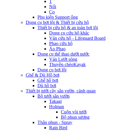
T
Nối
Co
Phụ kiện Support ống
Dụng cụ bơi lội & Thiết bị cứu hộ
Thiết bị cứu hộ & an toàn bơi lội
Dụng cụ cứu hộ khác
Ván cứu hộ - Lifeguard Board
Phao cứu hộ
Áo Phao
Dụng cụ thể thao dưới nước
Ván Lướt sóng
Thuyền chèoKayak
Dụng cụ bơi lội
Ghế & Dù Hồ bơi
Ghế hồ bơi
Dù hồ bơi
Thiết bị tưới cây sân vườn, cảnh quan
Bộ tưới sân vườn
Takagi
Holman
Cuộn vòi tưới
Bộ phun sương
Thân phun - Spray
Rain Bird