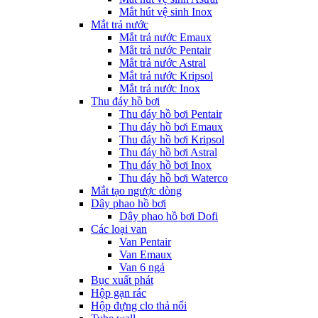
Mắt hút vệ sinh Inox
Mắt trả nước
Mắt trả nước Emaux
Mắt trả nước Pentair
Mắt trả nước Astral
Mắt trả nước Kripsol
Mắt trả nước Inox
Thu đáy hồ bơi
Thu đáy hồ bơi Pentair
Thu đáy hồ bơi Emaux
Thu đáy hồ bơi Kripsol
Thu đáy hồ bơi Astral
Thu đáy hồ bơi Inox
Thu đáy hồ bơi Waterco
Mắt tạo ngược dòng
Dây phao hồ bơi
Dây phao hồ bơi Dofi
Các loại van
Van Pentair
Van Emaux
Van 6 ngả
Bục xuất phát
Hộp gạn rác
Hộp đựng clo thả nổi