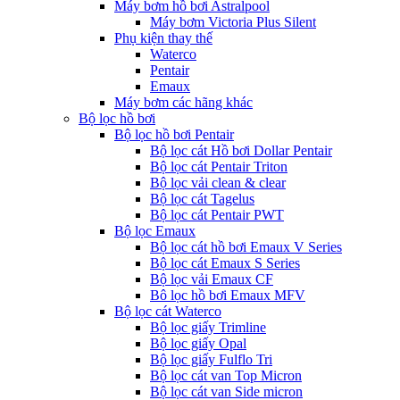
Máy bơm hồ bơi Astralpool
Máy bơm Victoria Plus Silent
Phụ kiện thay thế
Waterco
Pentair
Emaux
Máy bơm các hãng khác
Bộ lọc hồ bơi
Bộ lọc hồ bơi Pentair
Bộ lọc cát Hồ bơi Dollar Pentair
Bộ lọc cát Pentair Triton
Bộ lọc vải clean & clear
Bộ lọc cát Tagelus
Bộ lọc cát Pentair PWT
Bộ lọc Emaux
Bộ lọc cát hồ bơi Emaux V Series
Bộ lọc cát Emaux S Series
Bộ lọc vải Emaux CF
Bô lọc hồ bơi Emaux MFV
Bộ lọc cát Waterco
Bộ lọc giấy Trimline
Bộ lọc giấy Opal
Bộ lọc giấy Fulflo Tri
Bộ lọc cát van Top Micron
Bộ lọc cát van Side micron