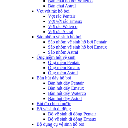
Bàn chải hồ bơi Waterco
Bàn chải Astral
Vợt vớt rác hồ bơi
Vợt rác Pentair
Vợt vớt rác Emaux
Vợt rác Waterco
Vợt rác Astral
Sào nhôm vệ sinh hồ bơi
Sào nhôm vệ sinh hồ bơi Pentair
Sào nhôm vệ sinh hồ bơi Emaux
Sào nhôm Astral
Ống mềm hút vệ sinh
Ống mềm Pentair
Ống mềm Emaux
Ống mềm Astral
Bàn hút đáy hồ bơi
Bàn hút đáy Pentair
Bàn hút đáy Emaux
Bàn hút đáy Waterco
Bàn hút đáy Astral
Bút đo chỉ số nước
Bộ vệ sinh di động
Bộ vệ sinh di động Pentair
Bộ vệ sinh di động Emaux
Bộ dụng cụ vệ sinh hồ bơi