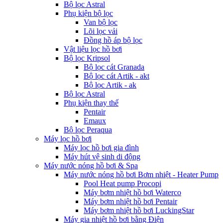
Bộ lọc Astral
Phụ kiện bộ lọc
Van bộ lọc
Lõi lọc vải
Đồng hồ áp bộ lọc
Vật liệu lọc hồ bơi
Bộ lọc Kripsol
Bộ lọc cát Granada
Bộ lọc cát Artik - akt
Bộ lọc Artik - ak
Bộ lọc Astral
Phụ kiện thay thế
Pentair
Emaux
Bộ lọc Peraqua
Máy lọc hồ bơi
Máy lọc hồ bơi gia đình
Máy hút vệ sinh di động
Máy nước nóng hồ bơi & Spa
Máy nước nóng hồ bơi Bơm nhiệt - Heater Pump
Pool Heat pump Procopi
Máy bơm nhiệt hồ bơi Waterco
Máy bơm nhiệt hồ bơi Pentair
Máy bơm nhiệt hồ bơi LuckingStar
Máy gia nhiệt hồ bơi bằng Điện