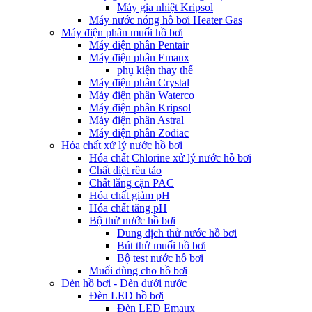
Máy gia nhiệt Kripsol
Máy nước nóng hồ bơi Heater Gas
Máy điện phân muối hồ bơi
Máy điện phân Pentair
Máy điện phân Emaux
phụ kiện thay thế
Máy điện phân Crystal
Máy điện phân Waterco
Máy điện phân Kripsol
Máy điện phân Astral
Máy điện phân Zodiac
Hóa chất xử lý nước hồ bơi
Hóa chất Chlorine xử lý nước hồ bơi
Chất diệt rêu tảo
Chất lắng cặn PAC
Hóa chất giảm pH
Hóa chất tăng pH
Bộ thử nước hồ bơi
Dung dịch thử nước hồ bơi
Bút thử muối hồ bơi
Bộ test nước hồ bơi
Muối dùng cho hồ bơi
Đèn hồ bơi - Đèn dưới nước
Đèn LED hồ bơi
Đèn LED Emaux