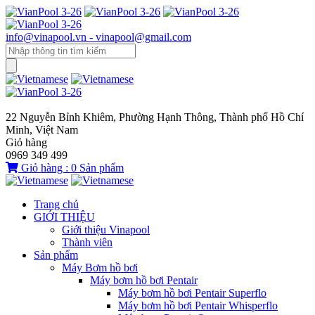
info@vinapool.vn - vinapool@gmail.com
22 Nguyễn Bỉnh Khiêm, Phường Hạnh Thông, Thành phố Hồ Chí
Minh, Việt Nam
Giỏ hàng
0969 349 499
Giỏ hàng :
0
Sản phẩm
Trang chủ
GIỚI THIỆU
Giới thiệu Vinapool
Thành viên
Sản phẩm
Máy Bơm hồ bơi
Máy bơm hồ bơi Pentair
Máy bơm hồ bơi Pentair Superflo
Máy bơm hồ bơi Pentair Whisperflo