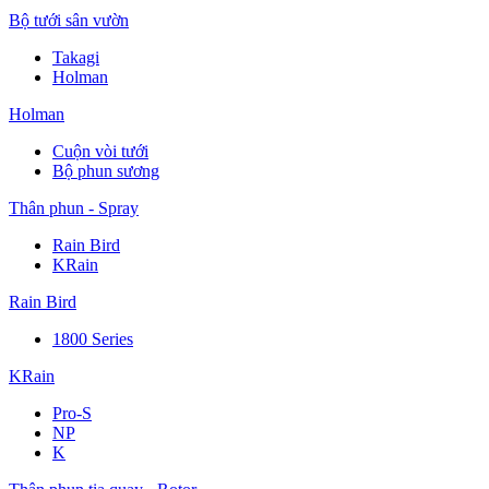
Bộ tưới sân vườn
Takagi
Holman
Holman
Cuộn vòi tưới
Bộ phun sương
Thân phun - Spray
Rain Bird
KRain
Rain Bird
1800 Series
KRain
Pro-S
NP
K