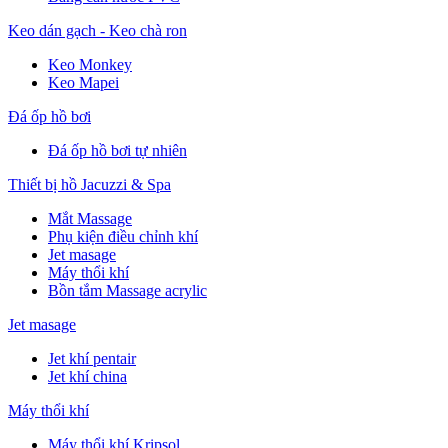
Keo dán gạch - Keo chà ron
Keo Monkey
Keo Mapei
Đá ốp hồ bơi
Đá ốp hồ bơi tự nhiên
Thiết bị hồ Jacuzzi & Spa
Mắt Massage
Phụ kiện điều chỉnh khí
Jet masage
Máy thổi khí
Bồn tắm Massage acrylic
Jet masage
Jet khí pentair
Jet khí china
Máy thổi khí
Máy thổi khí Kripsol