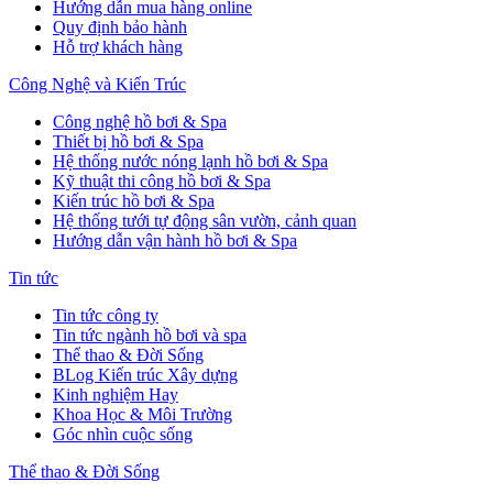
Hướng dẫn mua hàng online
Quy định bảo hành
Hỗ trợ khách hàng
Công Nghệ và Kiến Trúc
Công nghệ hồ bơi & Spa
Thiết bị hồ bơi & Spa
Hệ thống nước nóng lạnh hồ bơi & Spa
Kỹ thuật thi công hồ bơi & Spa
Kiến trúc hồ bơi & Spa
Hệ thống tưới tự động sân vườn, cảnh quan
Hướng dẫn vận hành hồ bơi & Spa
Tin tức
Tin tức công ty
Tin tức ngành hồ bơi và spa
Thể thao & Đời Sống
BLog Kiến trúc Xây dựng
Kinh nghiệm Hay
Khoa Học & Môi Trường
Góc nhìn cuộc sống
Thể thao & Đời Sống