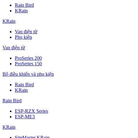
Rain Bird
KRain
KRain
Van điện từ
Phụ kiện
Van điện từ
ProSeries 200
ProSeries 150
Bộ điều khiển và phụ kiện
Rain Bird
KRain
Rain Bird
ESP-RZX Series
ESP-ME3
KRain
SiteMaster KRain