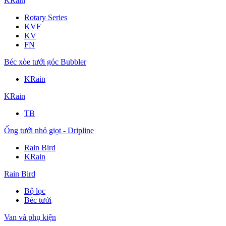
KRain
Rotary Series
KVF
KV
FN
Béc xòe tưới góc Bubbler
KRain
KRain
TB
Ống tưới nhỏ giọt - Dripline
Rain Bird
KRain
Rain Bird
Bộ lọc
Béc tưới
Van và phụ kiện