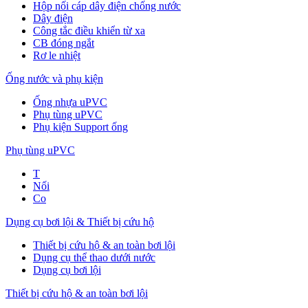
Hộp nối cáp dây điện chống nước
Dây điện
Công tắc điều khiển từ xa
CB đóng ngắt
Rơ le nhiệt
Ống nước và phụ kiện
Ống nhựa uPVC
Phụ tùng uPVC
Phụ kiện Support ống
Phụ tùng uPVC
T
Nối
Co
Dụng cụ bơi lội & Thiết bị cứu hộ
Thiết bị cứu hộ & an toàn bơi lội
Dụng cụ thể thao dưới nước
Dụng cụ bơi lội
Thiết bị cứu hộ & an toàn bơi lội