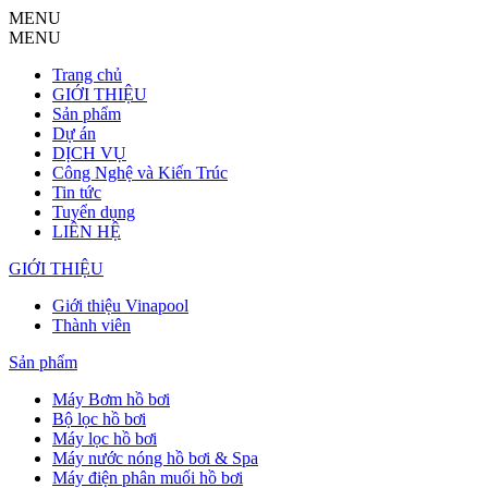
MENU
MENU
Trang chủ
GIỚI THIỆU
Sản phẩm
Dự án
DỊCH VỤ
Công Nghệ và Kiến Trúc
Tin tức
Tuyển dụng
LIÊN HỆ
GIỚI THIỆU
Giới thiệu Vinapool
Thành viên
Sản phẩm
Máy Bơm hồ bơi
Bộ lọc hồ bơi
Máy lọc hồ bơi
Máy nước nóng hồ bơi & Spa
Máy điện phân muối hồ bơi