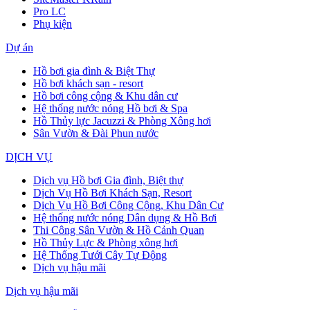
Pro LC
Phụ kiện
Dự án
Hồ bơi gia đình & Biệt Thự
Hồ bơi khách sạn - resort
Hồ bơi công cộng & Khu dân cư
Hệ thống nước nóng Hồ bơi & Spa
Hồ Thủy lực Jacuzzi & Phòng Xông hơi
Sân Vườn & Đài Phun nước
DỊCH VỤ
Dịch vụ Hồ bơi Gia đình, Biệt thự
Dịch Vụ Hồ Bơi Khách Sạn, Resort
Dịch Vụ Hồ Bơi Công Cộng, Khu Dân Cư
Hệ thống nước nóng Dân dụng & Hồ Bơi
Thi Công Sân Vườn & Hồ Cảnh Quan
Hồ Thủy Lực & Phòng xông hơi
Hệ Thống Tưới Cây Tự Động
Dịch vụ hậu mãi
Dịch vụ hậu mãi