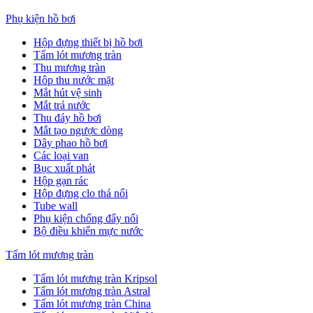
Phụ kiện hồ bơi
Hộp đựng thiết bị hồ bơi
Tấm lót mương tràn
Thu mương tràn
Hôp thu nước mặt
Mắt hút vệ sinh
Mắt trả nước
Thu đáy hồ bơi
Mắt tạo ngược dòng
Dây phao hồ bơi
Các loại van
Bục xuất phát
Hộp gạn rác
Hộp đựng clo thả nổi
Tube wall
Phụ kiện chống đẩy nổi
Bộ điều khiển mực nước
Tấm lót mương tràn
Tấm lót mương tràn Kripsol
Tấm lót mương tràn Astral
Tấm lót mương tràn China