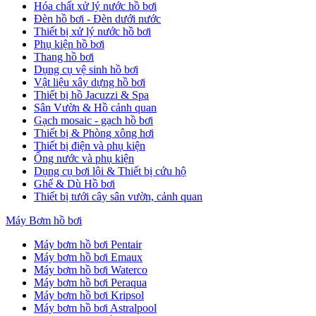
Hóa chất xử lý nước hồ bơi
Đèn hồ bơi - Đèn dưới nước
Thiết bị xử lý nước hồ bơi
Phụ kiện hồ bơi
Thang hồ bơi
Dụng cụ vệ sinh hồ bơi
Vật liệu xây dựng hồ bơi
Thiết bị hồ Jacuzzi & Spa
Sân Vườn & Hồ cảnh quan
Gạch mosaic - gạch hồ bơi
Thiết bị & Phòng xông hơi
Thiết bị điện và phụ kiện
Ống nước và phụ kiện
Dụng cụ bơi lội & Thiết bị cứu hộ
Ghế & Dù Hồ bơi
Thiết bị tưới cây sân vườn, cảnh quan
Máy Bơm hồ bơi
Máy bơm hồ bơi Pentair
Máy bơm hồ bơi Emaux
Máy bơm hồ bơi Waterco
Máy bơm hồ bơi Peraqua
Máy bơm hồ bơi Kripsol
Máy bơm hồ bơi Astralpool