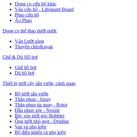
Dụng cụ cứu hộ khác
Ván cứu hộ - Lifeguard Board
Phao cứu hộ
Áo Phao
Dụng cụ thể thao dưới nước
Ván Lướt sóng
Thuyền chèoKayak
Ghế & Dù Hồ bơi
Ghế hồ bơi
Dù hồ bơi
Thiết bị tưới cây sân vườn, cảnh quan
Bộ tưới sân vườn
Thân phun - Spray
Thân phun tia quay - Rotor
Đầu phun xòe - Nozzle
Béc xòe tưới góc Bubbler
Ống tưới nhỏ giọt - Dripline
Van và phụ kiện
Bộ điều khiển và phụ kiện