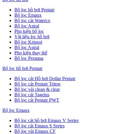
Bộ lọc hồ bơi Pentair
Bộ lọc Emaux
Bộ lọc cát Waterco
Bộ lọc Astral
Phụ kiện bộ lọc
Vật liệu lọc hồ bơi
Bộ lọc Kripsol
Bộ lọc Astral
Phụ kiện thay thế
Bộ lọc Peraqua
Bộ lọc hồ bơi Pentair
Bộ lọc cát Hồ bơi Dollar Pentair
Bộ lọc cát Pentair Triton
Bộ lọc vải clean & clear
Bộ lọc cát Tagelus
Bộ lọc cát Pentair PWT
Bộ lọc Emaux
Bộ lọc cát hồ bơi Emaux V Series
Bộ lọc cát Emaux S Series
Bộ lọc vải Emaux CF