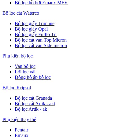
Bô lọc hồ bơi Emaux MFV
Bộ lọc cát Waterco
Bộ lọc giấy Trimline
Bộ lọc giấy Opal
Bộ lọc giấy Fulflo Tri
Bộ lọc cát van Top Micron
Bộ lọc cát van Side micron
Phụ kiện bộ lọc
Van bộ lọc
Lõi lọc vải
Đồng hồ áp bộ lọc
Bộ lọc Kripsol
Bộ lọc cát Granada
Bộ lọc cát Artik - akt
Bộ lọc Artik - ak
Phụ kiện thay thế
Pentair
Emaux