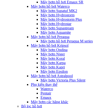
Máy bơm hồ bơi Emaux SR
Máy bơm hồ bơi Waterco
Máy bơm Supatuf MK2
Máy bơm Hydrostorm
Máy bơm Hydrostorm Plus
Máy bơm Hydrostar
Máy bơm Supastream
Máy bơm Aquamite
Máy bơm hồ bơi Peraqua
Máy bơm hồ bơi Peraqua M series
Máy bơm hồ bơi Kripsol
Máy bơm Ondina
Máy bơm Niger
Máy bơm Koral
Máy bơm Karpa
Máy bơm Kapri
Máy bơm Epsilon
Máy bơm hồ bơi Astralpool
Máy bơm Victoria Plus Silent
Phụ kiện thay thế
Waterco
Pentair
Emaux
Máy bơm các hãng khác
Bộ lọc hồ bơi