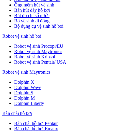
Ống mềm hút vệ sinh
Bàn hút đáy hồ bơi
Bút đo chỉ số nước
Bộ vệ sinh di động
Bộ dụng cụ vệ sinh hồ bơi
Robot vệ sinh hồ bơi
Robot vệ sinh Procopi/EU
Robot vệ sinh Maytronics
Robot vệ sinh Kripsol
Robot vệ sinh Pentair/ USA
Robot vệ sinh Maytronics
Dolphin X
Dolphin Wave
Dolphin S
Dolphin M
Dolphin Liberty
Bàn chải hồ bơi
Bàn chải hồ bơi Pentair
Bàn chải hồ bơi Emaux