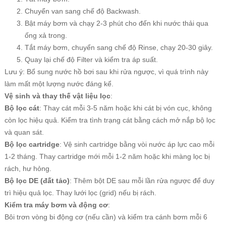
Chuyển van sang chế độ Backwash.
Bật máy bơm và chạy 2-3 phút cho đến khi nước thải qua
ống xả trong.
Tắt máy bơm, chuyển sang chế độ Rinse, chạy 20-30 giây.
Quay lại chế độ Filter và kiểm tra áp suất.
Lưu ý: Bổ sung nước hồ bơi sau khi rửa ngược, vì quá trình này
làm mất một lượng nước đáng kể.
Vệ sinh và thay thế vật liệu lọc
:
Bộ lọc cát
: Thay cát mỗi 3-5 năm hoặc khi cát bị vón cục, không
còn lọc hiệu quả. Kiểm tra tình trạng cát bằng cách mở nắp bộ lọc
và quan sát.
Bộ lọc cartridge
: Vệ sinh cartridge bằng vòi nước áp lực cao mỗi
1-2 tháng. Thay cartridge mới mỗi 1-2 năm hoặc khi màng lọc bị
rách, hư hỏng.
Bộ lọc DE (đất tảo)
: Thêm bột DE sau mỗi lần rửa ngược để duy
trì hiệu quả lọc. Thay lưới lọc (grid) nếu bị rách.
Kiểm tra máy bơm và động cơ
:
Bôi trơn vòng bi động cơ (nếu cần) và kiểm tra cánh bơm mỗi 6