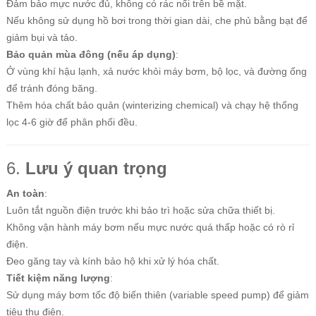
Đảm bảo mực nước đủ, không có rác nổi trên bề mặt.
Nếu không sử dụng hồ bơi trong thời gian dài, che phủ bằng bạt để
giảm bụi và tảo.
Bảo quản mùa đông (nếu áp dụng)
:
Ở vùng khí hậu lạnh, xả nước khỏi máy bơm, bộ lọc, và đường ống
để tránh đóng băng.
Thêm hóa chất bảo quản (winterizing chemical) và chạy hệ thống
lọc 4-6 giờ để phân phối đều.
6.
Lưu ý quan trọng
An toàn
:
Luôn tắt nguồn điện trước khi bảo trì hoặc sửa chữa thiết bị.
Không vận hành máy bơm nếu mực nước quá thấp hoặc có rò rỉ
điện.
Đeo găng tay và kính bảo hộ khi xử lý hóa chất.
Tiết kiệm năng lượng
:
Sử dụng máy bơm tốc độ biến thiên (variable speed pump) để giảm
tiêu thụ điện.