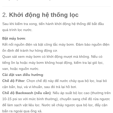
2.
Khởi động hệ thống lọc
Sau khi kiểm tra xong, tiến hành khởi động hệ thống để bắt đầu
quá trình lọc nước.
Bật máy bơm
:
Kết nối nguồn điện và bật công tắc máy bơm. Đảm bảo nguồn điện
ổn định để tránh hư hỏng động cơ.
Quan sát xem máy bơm có khởi động mượt mà không. Nếu có
tiếng ồn lạ hoặc máy bơm không hoạt động, kiểm tra lại giỏ lọc,
van, hoặc nguồn nước.
Cài đặt van điều hướng
:
Chế độ Filter
: Chọn chế độ này để nước chảy qua bộ lọc, loại bỏ
cặn bẩn, bụi, và vi khuẩn, sau đó trả lại hồ bơi.
Chế độ Backwash (nếu cần)
: Nếu áp suất bộ lọc cao (thường trên
10-15 psi so với mức bình thường), chuyển sang chế độ rửa ngược
để làm sạch vật liệu lọc. Nước sẽ chảy ngược qua bộ lọc, đẩy cặn
bẩn ra ngoài qua ống xả.