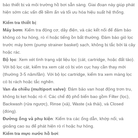
bảo thiết bị và môi trường hồ bơi sẵn sàng. Giai đoạn này giúp phát
hiện sớm các vấn đề tiềm ẩn và tối ưu hóa hiệu suất hệ thống.
Kiểm tra thiết bị
:
Máy bơm
: Kiểm tra động cơ, dây điện, và các kết nối để đảm bảo
không có hư hỏng, rò rỉ hoặc tiếng ồn bất thường. Đảm bảo giỏ lọc
trước máy bơm (pump strainer basket) sạch, không bị tắc bởi lá cây
hoặc rác.
Bộ lọc
: Xem xét tình trạng vật liệu lọc (cát, cartridge, hoặc đất tảo).
Với bộ lọc cát, kiểm tra xem cát có bị vón cục hay cần thay mới
(thường 3-5 năm/lần). Với bộ lọc cartridge, kiểm tra xem màng lọc
có bị rách hoặc tắc nghẽn.
Van đa chiều (multiport valve)
: Đảm bảo van hoạt động trơn tru,
không bị kẹt hoặc rò rỉ. Các chế độ phổ biến bao gồm Filter (lọc),
Backwash (rửa ngược), Rinse (xả), Waste (xả thải), và Closed
(đóng).
Đường ống và phụ kiện
: Kiểm tra các ống dẫn, khớp nối, và
gioăng cao su để phát hiện rò rỉ hoặc hư hỏng.
Kiểm tra mực nước hồ bơi
: