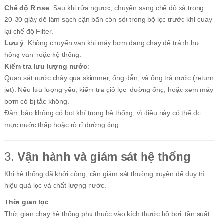
Chế độ Rinse
: Sau khi rửa ngược, chuyển sang chế độ xả trong
20-30 giây để làm sạch cặn bẩn còn sót trong bộ lọc trước khi quay
lại chế độ Filter.
Lưu ý
: Không chuyển van khi máy bơm đang chạy để tránh hư
hỏng van hoặc hệ thống.
Kiểm tra lưu lượng nước
:
Quan sát nước chảy qua skimmer, ống dẫn, và ống trả nước (return
jet). Nếu lưu lượng yếu, kiểm tra giỏ lọc, đường ống, hoặc xem máy
bơm có bị tắc không.
Đảm bảo không có bọt khí trong hệ thống, vì điều này có thể do
mực nước thấp hoặc rò rỉ đường ống.
3.
Vận hành và giám sát hệ thống
Khi hệ thống đã khởi động, cần giám sát thường xuyên để duy trì
hiệu quả lọc và chất lượng nước.
Thời gian lọc
:
Thời gian chạy hệ thống phụ thuộc vào kích thước hồ bơi, tần suất