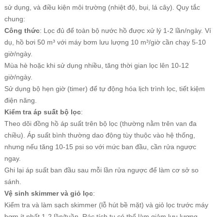
sử dụng, và điều kiện môi trường (nhiệt độ, bụi, lá cây). Quy tắc
chung:
Công thức
: Lọc đủ để toàn bộ nước hồ được xử lý 1-2 lần/ngày. Ví
dụ, hồ bơi 50 m³ với máy bơm lưu lượng 10 m³/giờ cần chạy 5-10
giờ/ngày.
Mùa hè hoặc khi sử dụng nhiều, tăng thời gian lọc lên 10-12
giờ/ngày.
Sử dụng bộ hẹn giờ (timer) để tự động hóa lịch trình lọc, tiết kiệm
điện năng.
Kiểm tra áp suất bộ lọc
:
Theo dõi đồng hồ áp suất trên bộ lọc (thường nằm trên van đa
chiều). Áp suất bình thường dao động tùy thuộc vào hệ thống,
nhưng nếu tăng 10-15 psi so với mức ban đầu, cần rửa ngược
ngay.
Ghi lại áp suất ban đầu sau mỗi lần rửa ngược để làm cơ sở so
sánh.
Vệ sinh skimmer và giỏ lọc
:
Kiểm tra và làm sạch skimmer (lỗ hút bề mặt) và giỏ lọc trước máy
bơm ít nhất 1-2 lần/tuần. Rác tích tụ có thể làm giảm lưu lượng