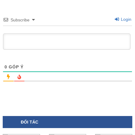
Login
Subscribe
0
GÓP Ý
ĐỐI TÁC