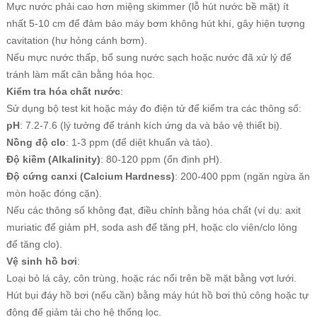
Mực nước phải cao hơn miệng skimmer (lỗ hút nước bề mặt) ít
nhất 5-10 cm để đảm bảo máy bơm không hút khí, gây hiện tượng
cavitation (hư hỏng cánh bơm).
Nếu mực nước thấp, bổ sung nước sạch hoặc nước đã xử lý để
tránh làm mất cân bằng hóa học.
Kiểm tra hóa chất nước
:
Sử dụng bộ test kit hoặc máy đo điện tử để kiểm tra các thông số:
pH
: 7.2-7.6 (lý tưởng để tránh kích ứng da và bảo vệ thiết bị).
Nồng độ clo
: 1-3 ppm (để diệt khuẩn và tảo).
Độ kiềm (Alkalinity)
: 80-120 ppm (ổn định pH).
Độ cứng canxi (Calcium Hardness)
: 200-400 ppm (ngăn ngừa ăn
mòn hoặc đóng cặn).
Nếu các thông số không đạt, điều chỉnh bằng hóa chất (ví dụ: axit
muriatic để giảm pH, soda ash để tăng pH, hoặc clo viên/clo lỏng
để tăng clo).
Vệ sinh hồ bơi
:
Loại bỏ lá cây, côn trùng, hoặc rác nổi trên bề mặt bằng vợt lưới.
Hút bụi đáy hồ bơi (nếu cần) bằng máy hút hồ bơi thủ công hoặc tự
động để giảm tải cho hệ thống lọc.