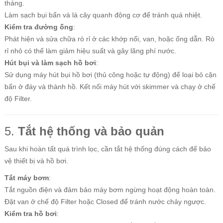
tháng.
Làm sạch bụi bẩn và lá cây quanh động cơ để tránh quá nhiệt.
Kiểm tra đường ống
:
Phát hiện và sửa chữa rò rỉ ở các khớp nối, van, hoặc ống dẫn. Rò
rỉ nhỏ có thể làm giảm hiệu suất và gây lãng phí nước.
Hút bụi và làm sạch hồ bơi
:
Sử dụng máy hút bụi hồ bơi (thủ công hoặc tự động) để loại bỏ cặn
bẩn ở đáy và thành hồ. Kết nối máy hút với skimmer và chạy ở chế
độ Filter.
5.
Tắt hệ thống và bảo quản
Sau khi hoàn tất quá trình lọc, cần tắt hệ thống đúng cách để bảo
vệ thiết bị và hồ bơi.
Tắt máy bơm
:
Tắt nguồn điện và đảm bảo máy bơm ngừng hoạt động hoàn toàn.
Đặt van ở chế độ Filter hoặc Closed để tránh nước chảy ngược.
Kiểm tra hồ bơi
: