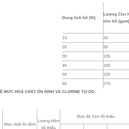
Lượng Clor 
Dung tích hồ (lít)
cho hồ (gam
10
45
20
90
30
135
40
180
50
225
60
270
VỀ MỨC HOÁ CHẤT ỔN ĐỊNH VÀ CLORINE TỰ DO
Mức độ Clor tối thiểu
Lượng kiềm
Mức chất ổn định
tối thiểu