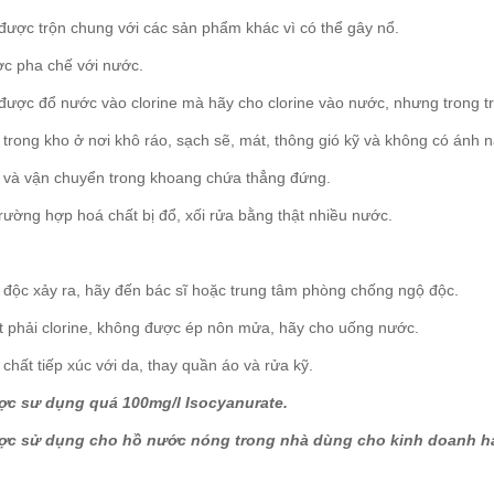
được trộn chung với các sản phẩm khác vì có thể gây nổ.
ợc pha chế với nước.
được đổ nước vào clorine mà hãy cho clorine vào nước, nhưng trong t
 trong kho ở nơi khô ráo, sạch sẽ, mát, thông gió kỹ và không có ánh n
ữ và vận chuyển trong khoang chứa thẳng đứng.
trường hợp hoá chất bị đổ, xối rửa bằng thật nhiều nước.
 độc xảy ra, hãy đến bác sĩ hoặc trung tâm phòng chống ngộ độc.
t phải clorine, không được ép nôn mửa, hãy cho uống nước.
chất tiếp xúc với da, thay quần áo và rửa kỹ.
c sư dụng quá 100mg/l Isocyanurate.
c sử dụng cho hồ nước nóng trong nhà dùng cho kinh doanh hay