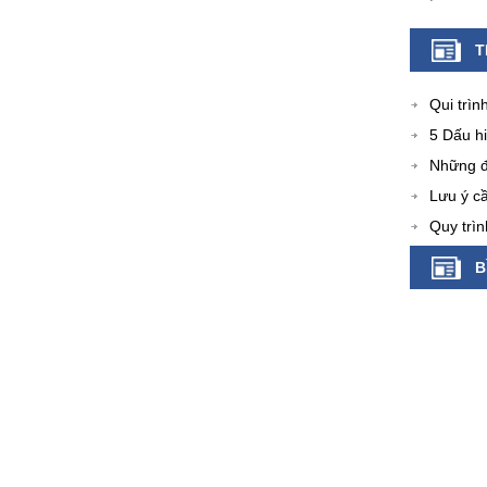
T
Qui trìn
5 Dấu h
Những đ
Lưu ý cầ
Quy trì
B