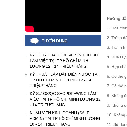
Hướng dẫn
1. Hoá chấ
2. Tránh để
TUYỂN DỤNG
3. Tránh hít
KỸ THUẬT BẢO TRÌ, VỆ SINH HỒ BƠI
4. Rửa tay
LÀM VIỆC TẠI TP HỒ CHÍ MINH
LƯƠNG 12 - 14 TRIỆU/THÁNG
5. Hợp chấ
KỸ THUẬT LẮP ĐẶT ĐIỆN NƯỚC TẠI
6. Có thể 
TP HỒ CHÍ MINH LƯƠNG 12 - 14
TRIỆU/THÁNG
7. Có thẻ 
KỸ SƯ QS/QC SHOPDRAWING LÀM
8. Không đư
VIỆC TẠI TP HỒ CHÍ MINH LƯƠNG 12
- 14 TRIỆU/THÁNG
9. Không đư
NHÂN VIÊN KINH DOANH (SALE
10. Không 
ADMIN) TẠI TP HỒ CHÍ MINH LƯƠNG
10 - 14 TRIỆU/THÁNG
11. Sử dụn