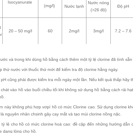
Isocyanurate
Nước nóng
(mg/l)
Nước lạnh
Độ pH
(>26 độ)
t
20 – 50 mg/l
60
2mg/l
3mg/l
7.2 – 7.6
or
rước và trong khi dùng hồ bằng cách thêm một tỷ lệ clorine đã tính sẵn
p thử nước với thuốc thử mới để kiểm tra độ clorine hằng ngày.
 pH cũng phải được kiểm tra mỗi ngày một lần. Nếu kết quả thấp hãy t
 chát vào hồ vào buổi chiều tối khi không sử dụng hồ bằng cách rải hạt
hồ.
m này không phù hợp vơpí hồ có mức Clorine cao. Sử dụng clorine khô
 là nguyên nhân chsinh gây cay mắt và tạo mùi clorine nồng nặc.
 tỷ lệ cho hồ có mức clorine hoá cao: đề cập đến những hướng dẫn c
ne dạng lỏng cho hồ.