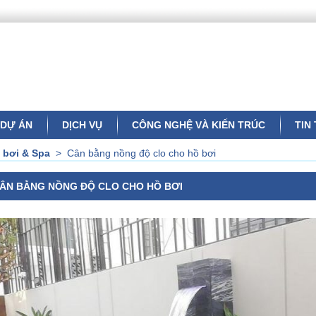
DỰ ÁN
DỊCH VỤ
CÔNG NGHỆ VÀ KIẾN TRÚC
TIN
 bơi & Spa
>
Cân bằng nồng độ clo cho hồ bơi
ÂN BẰNG NỒNG ĐỘ CLO CHO HỒ BƠI