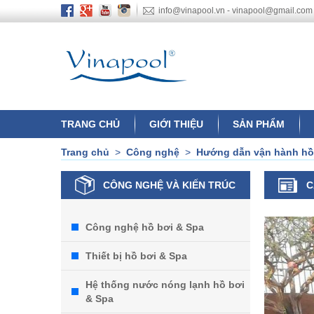
info@vinapool.vn - vinapool@gmail.com
TRANG CHỦ
GIỚI THIỆU
SẢN PHẨM
Trang chủ
>
Công nghệ
>
Hướng dẫn vận hành hồ
CÔNG NGHỆ VÀ KIẾN TRÚC
C
Công nghệ hồ bơi & Spa
Thiết bị hồ bơi & Spa
Hệ thống nước nóng lạnh hồ bơi
& Spa