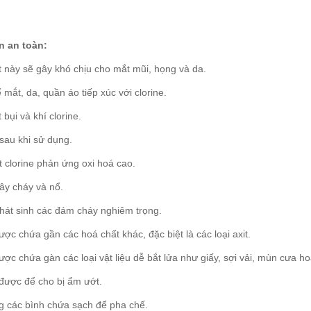
 an toàn:
t này sẽ gây khó chịu cho mắt mũi, họng và da.
 mắt, da, quần áo tiếp xúc với clorine.
 bụi và khí clorine.
 sau khi sử dụng.
t clorine phản ứng oxi hoá cao.
gây cháy và nổ.
phát sinh các đám cháy nghiêm trọng.
ợc chứa gần các hoá chất khác, đặc biệt là các loại axit.
ợc chứa gàn các loại vật liệu dễ bắt lửa như giấy, sợi vải, mùn cưa ho
được để cho bị ẩm ướt.
g các bình chứa sạch để pha chế.