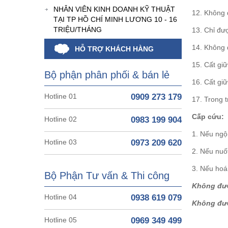
NHÂN VIÊN KINH DOANH KỸ THUẬT
12. Không 
TẠI TP HỒ CHÍ MINH LƯƠNG 10 - 16
TRIỆU/THÁNG
13. Chỉ đư
14. Không 
HỖ TRỢ KHÁCH HÀNG
15. Cất giữ
Bộ phận phân phối & bán lẻ
16. Cất gi
Hotline 01
0909 273 179
17. Trong 
Cấp cứu:
Hotline 02
0983 199 904
1. Nếu ngộ
Hotline 03
0973 209 620
2. Nếu nuố
3. Nếu hoá 
Bộ Phận Tư vấn & Thi công
Không đượ
Hotline 04
0938 619 079
Không đượ
Hotline 05
0969 349 499