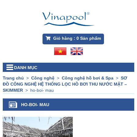
Giỏ hàng :
0
Sản phẩm
DANH MỤC
Trang chủ
>
Công nghệ
>
Công nghệ hồ bơi & Spa
>
SƠ
ĐỒ CÔNG NGHỆ HỆ THỐNG LỌC HỒ BƠI THU NƯỚC MẶT –
SKIMMER
>
ho-boi- mau
HO-BOI- MAU