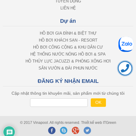
TUYỂN DỤNG
LIÊN HỆ
Dự án
HỒ BƠI GIA ĐÌNH & BIỆT THỰ
HỒ BƠI KHÁCH SẠN - RESORT
HỒ BƠI CÔNG CỘNG & KHU DÂN CƯ
HỆ THỐNG NƯỚC NÓNG HỒ BƠI & SPA
HỒ THỦY LỰC JACUZZI & PHÒNG XÔNG HƠI
SÂN VƯỜN & ĐÀI PHUN NƯỚC
ĐĂNG KÝ NHẬN EMAIL
Cập nhật thông tin khuyên mãi, sản phẩm mới từ chúng tôi
© 2017 Vinapool. All rights reserved.
Thiết kế web
ITGreen