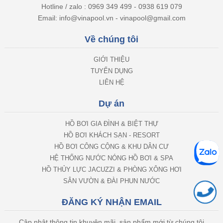
Hotline / zalo : 0969 349 499 - 0938 619 079
Email: info@vinapool.vn - vinapool@gmail.com
Về chúng tôi
GIỚI THIỆU
TUYỂN DỤNG
LIÊN HỆ
Dự án
HỒ BƠI GIA ĐÌNH & BIỆT THỰ
HỒ BƠI KHÁCH SẠN - RESORT
HỒ BƠI CÔNG CỘNG & KHU DÂN CƯ
HỆ THỐNG NƯỚC NÓNG HỒ BƠI & SPA
HỒ THỦY LỰC JACUZZI & PHÒNG XÔNG HƠI
SÂN VƯỜN & ĐÀI PHUN NƯỚC
ĐĂNG KÝ NHẬN EMAIL
Cập nhật thông tin khuyên mãi, sản phẩm mới từ chúng tôi