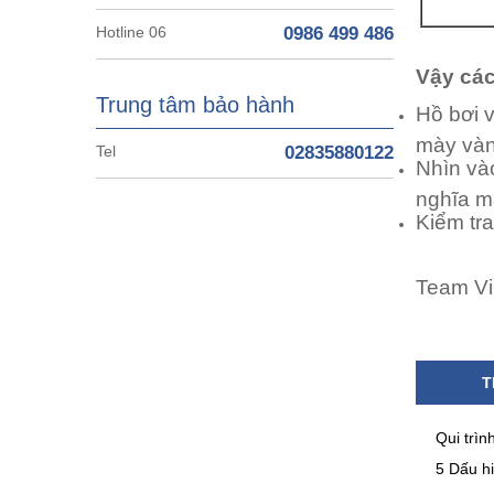
Hotline 06
0986 499 486
Vậy các
Trung tâm bảo hành
Hồ bơi 
mày vàn
Tel
02835880122
Nhìn vào
nghĩa m
Kiểm tra
Team V
T
Qui trìn
5 Dấu h