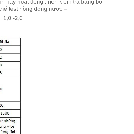
nh này hoạt động , nên kiểm tra bằng bộ
ó thể test nồng động nước –
1,0 -3,0