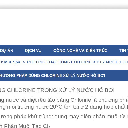
DỰ ÁN
DỊCH VỤ
CÔNG NGHỆ VÀ KIẾN TRÚC
TIN
 bơi & Spa
>
PHƯƠNG PHÁP DÙNG CHLORINE XỬ LÝ NƯỚC HỒ 
HƯƠNG PHÁP DÙNG CHLORINE XỬ LÝ NƯỚC HỒ BƠI
G CHLORINE TRONG XỬ LÝ NƯỚC HỒ BƠI
ng nước và diệt rêu tảo bằng Chlorine là phương ph
0
ong môi trường nước 20
C tồn tại ở 2 dạng hợp chất
ương pháp khử trùng: dùng máy điện phấn muối từ N
n Phân Muối Tạo Cl
2