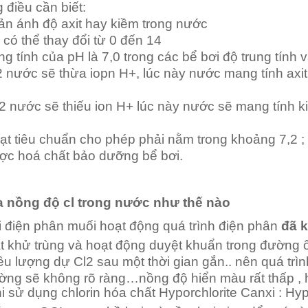
 điều cần biết:
ản ánh độ axit hay kiềm trong nước
có thể thay đổi từ 0 đến 14
ng tính của pH là 7,0 trong các bể bơi độ trung tính
2 nước sẽ thừa iopn H+, lúc này nước mang tính axi
2 nước sẽ thiếu ion H+ lúc này nước sẽ mang tính k
t tiêu chuẩn cho phép phải nằm trong khoảng 7,2 ; 7,
ợc hoá chất bảo dưỡng bể bơi.
a nồng độ cl trong nước như thế nào
i điện phân muối hoạt động quá trình điện phân
đã 
t khử trùng và hoạt động duyệt khuẩn trong đường ố
ều lượng dự Cl2 sau một thời gian gắn.. nên quá tr
ờng sẽ không rõ ràng…nồng độ hiển màu rất thấp
hi sử dụng chlorin hóa chất Hyporchlorite Canxi : Hy