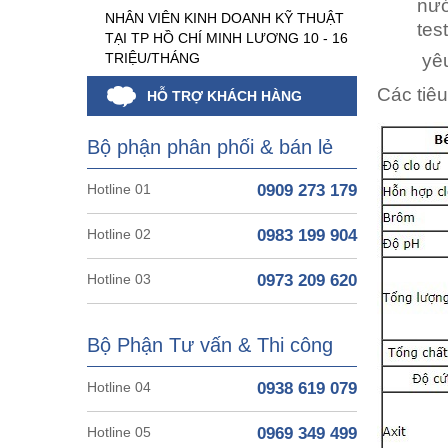
nướ
NHÂN VIÊN KINH DOANH KỸ THUẬT
tes
TẠI TP HỒ CHÍ MINH LƯƠNG 10 - 16
TRIỆU/THÁNG
yêu cầu
Các tiê
HỖ TRỢ KHÁCH HÀNG
Bộ phận phân phối & bán lẻ
Hotline 01
0909 273 179
Hotline 02
0983 199 904
Hotline 03
0973 209 620
Bộ Phận Tư vấn & Thi công
Hotline 04
0938 619 079
Hotline 05
0969 349 499