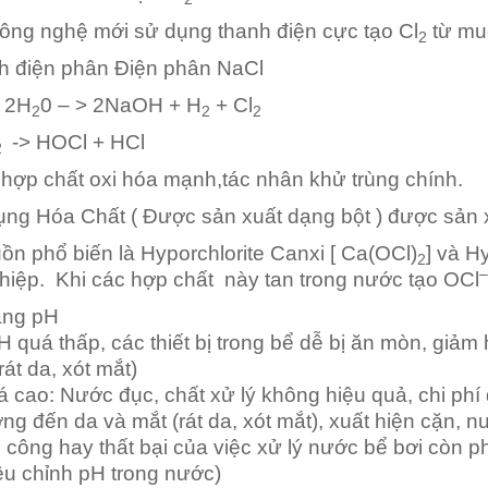
công nghệ mới sử dụng thanh điện cực tạo Cl
từ mu
2
nh điện phân Điện phân NaCl
 2H
0 – > 2NaOH + H
+ Cl
2
2
2
-> HOCl + HCl
2
 hợp chất oxi hóa mạnh,tác nhân khử trùng chính.
ụng Hóa Chất ( Được sản xuất dạng bột ) được sản 
ồn phổ biến là Hyporchlorite Canxi [ Ca(OCl)
] và H
2
–
hiệp. Khi các hợp chất này tan trong nước tạo OCl
ng pH
H quá thấp, các thiết bị trong bể dễ bị ăn mòn, giả
rát da, xót mắt)
 cao: Nước đục, chất xử lý không hiệu quả, chi phí 
g đến da và mắt (rát da, xót mắt), xuất hiện cặn, 
 công hay thất bại của việc xử lý nước bể bơi còn p
ều chỉnh pH trong nước)