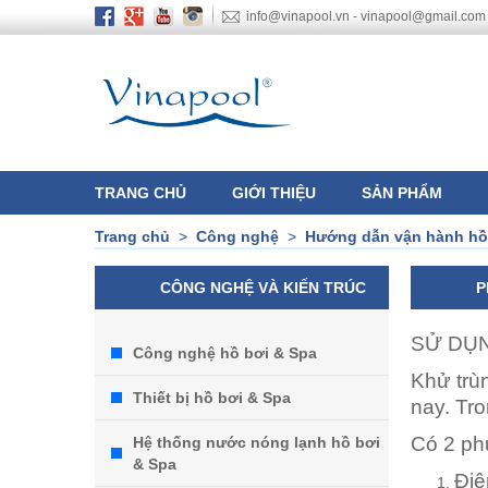
info@vinapool.vn - vinapool@gmail.com
TRANG CHỦ
GIỚI THIỆU
SẢN PHẨM
Trang chủ
>
Công nghệ
>
Hướng dẫn vận hành hồ
CÔNG NGHỆ VÀ KIẾN TRÚC
P
SỬ DỤN
Công nghệ hồ bơi & Spa
Khử trù
Thiết bị hồ bơi & Spa
nay. Tr
Có 2 ph
Hệ thống nước nóng lạnh hồ bơi
& Spa
Điê