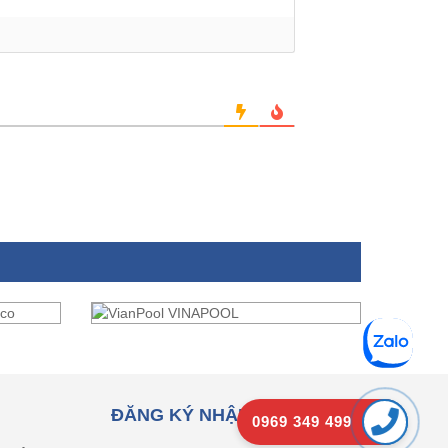
ĐĂNG KÝ NHẬN EMAIL
0969 349 499