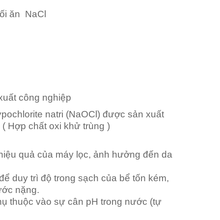
ối ăn NaCl
xuất công nghiệp
ypochlorite natri (NaOCl) được sản xuất
( Hợp chất oxi khử trùng )
m hiệu quả của máy lọc, ảnh hưởng đến da
để duy trì độ trong sạch của bể tốn kém,
nước nặng.
hụ thuộc vào sự cân pH trong nước (tự