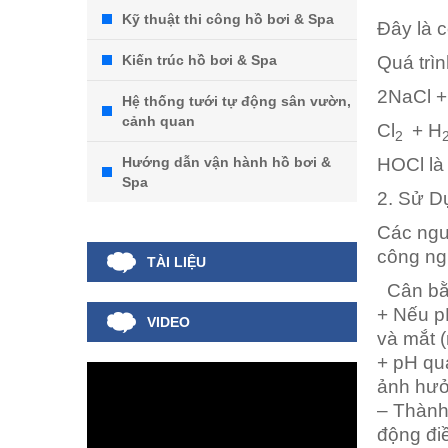
Kỹ thuật thi công hồ bơi & Spa
Đây là 
Kiến trúc hồ bơi & Spa
Quá trì
2NaCl +
Hệ thống tưới tự động sân vườn,
cảnh quan
Cl
+ H
2
Hướng dẫn vận hành hồ bơi &
HOCl là
Spa
2. Sử D
Các ngu
công ng
TÀI LIỆU
Cân bằ
+ Nếu p
VIDEO
và mắt (
+ pH quá
ảnh hưởn
– Thành
động đi