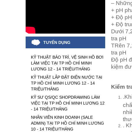
– Những
+ pH ph
+ Độ pH 
+ Độ tru
Dưới 7,
tra pH
TUYỂN DỤNG
TRên 7,
tra pH
KỸ THUẬT BẢO TRÌ, VỆ SINH HỒ BƠI
Độ pH đạ
LÀM VIỆC TẠI TP HỒ CHÍ MINH
kiệm đư
LƯƠNG 12 - 14 TRIỆU/THÁNG
KỸ THUẬT LẮP ĐẶT ĐIỆN NƯỚC TẠI
TP HỒ CHÍ MINH LƯƠNG 12 - 14
Kiểm tr
TRIỆU/THÁNG
.Kh
KỸ SƯ QS/QC SHOPDRAWING LÀM
VIỆC TẠI TP HỒ CHÍ MINH LƯƠNG 12
chấ
- 14 TRIỆU/THÁNG
nhi
NHÂN VIÊN KINH DOANH (SALE
thư
ADMIN) TẠI TP HỒ CHÍ MINH LƯƠNG
. K
10 - 14 TRIỆU/THÁNG