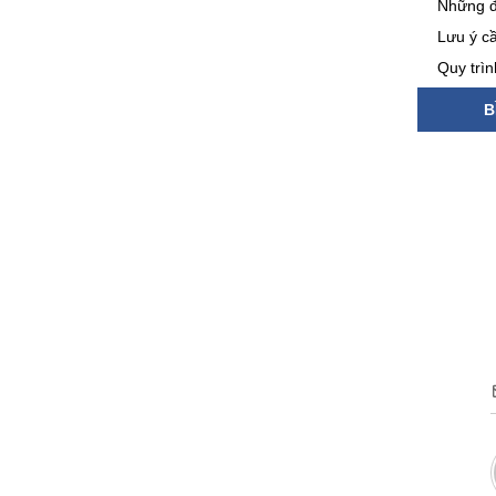
Những đ
Lưu ý cầ
Quy trì
B