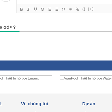
{}
[+]
0
GÓP Ý
L
Về chúng tôi
Dự án