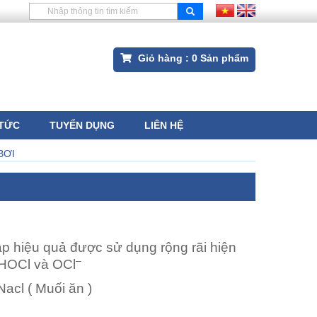
Giỏ hàng :
0
Sản phẩm
 TỨC
TUYỂN DỤNG
LIÊN HỆ
BƠI
áp hiệu quả được sử dụng rộng rãi hiện
–
 HOCl và OCl
acl ( Muối ăn )