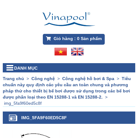
Giỏ hàng :
0
Sản phẩm
DANH MỤC
Trang chủ
>
Công nghệ
>
Công nghệ hồ bơi & Spa
>
Tiêu
chuẩn này quy định các yêu cầu an toàn chung và phương
pháp thử cho thiết bị bể bơi được sử dụng trong các bể bơi
được phân loại theo EN 15288-1 và EN 15288-2.
>
img_5fa9f60ed5c8f
IMG_5FA9F60ED5C8F