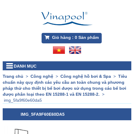
Giỏ hàng :
0
Sản phẩm
DANH MỤC
Trang chủ
>
Công nghệ
>
Công nghệ hồ bơi & Spa
>
Tiêu
chuẩn này quy định các yêu cầu an toàn chung và phương
pháp thử cho thiết bị bể bơi được sử dụng trong các bể bơi
được phân loại theo EN 15288-1 và EN 15288-2.
>
img_5fa9f60e60da5
IMG_5FA9F60E60DA5