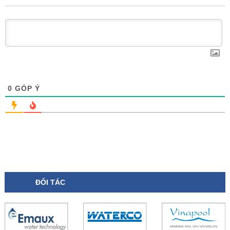
0
GÓP Ý
ĐỐI TÁC