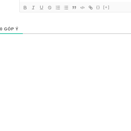
{}
[+]
0
GÓP Ý