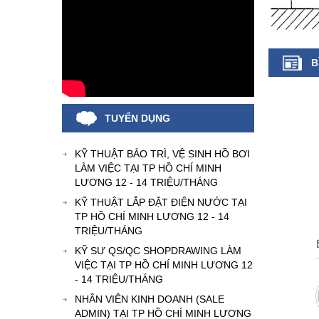
B
TUYỂN DỤNG
KỸ THUẬT BẢO TRÌ, VỆ SINH HỒ BƠI
LÀM VIỆC TẠI TP HỒ CHÍ MINH
LƯƠNG 12 - 14 TRIỆU/THÁNG
KỸ THUẬT LẮP ĐẶT ĐIỆN NƯỚC TẠI
TP HỒ CHÍ MINH LƯƠNG 12 - 14
TRIỆU/THÁNG
KỸ SƯ QS/QC SHOPDRAWING LÀM
VIỆC TẠI TP HỒ CHÍ MINH LƯƠNG 12
- 14 TRIỆU/THÁNG
NHÂN VIÊN KINH DOANH (SALE
ADMIN) TẠI TP HỒ CHÍ MINH LƯƠNG