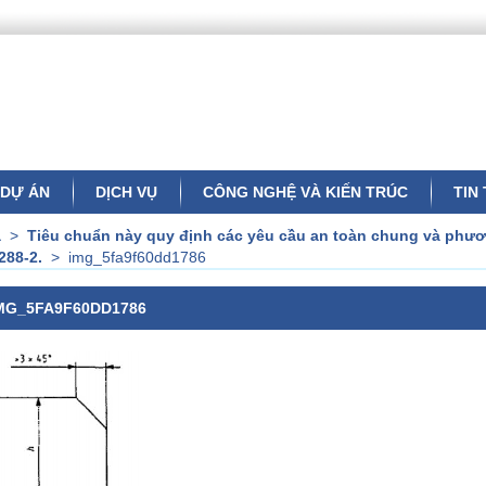
DỰ ÁN
DỊCH VỤ
CÔNG NGHỆ VÀ KIẾN TRÚC
TIN
a
>
Tiêu chuẩn này quy định các yêu cầu an toàn chung và phươ
288-2.
>
img_5fa9f60dd1786
MG_5FA9F60DD1786