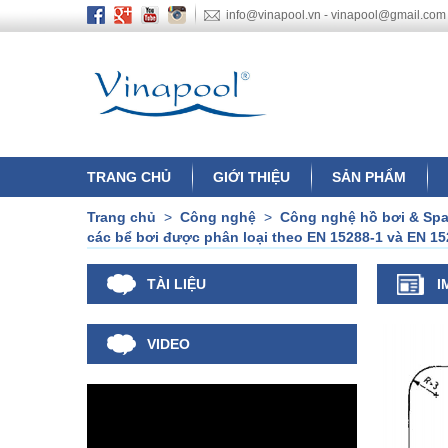
info@vinapool.vn - vinapool@gmail.com
TRANG CHỦ
GIỚI THIỆU
SẢN PHẨM
Trang chủ
>
Công nghệ
>
Công nghệ hồ bơi & Sp
các bể bơi được phân loại theo EN 15288-1 và EN 15
TÀI LIỆU
I
VIDEO