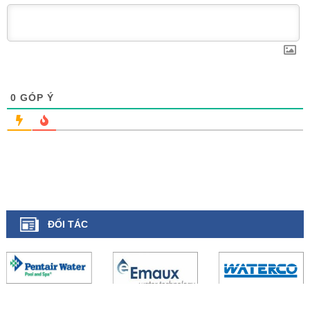
0
GÓP Ý
ĐỐI TÁC