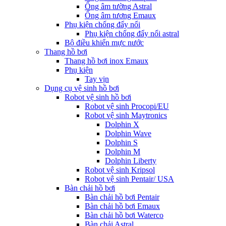
Ống âm tường Astral
Ống âm tương Emaux
Phụ kiện chống đẩy nổi
Phụ kiện chống đẩy nổi astral
Bộ điều khiển mực nước
Thang hồ bơi
Thang hồ bơi inox Emaux
Phụ kiện
Tay vịn
Dụng cụ vệ sinh hồ bơi
Robot vệ sinh hồ bơi
Robot vệ sinh Procopi/EU
Robot vệ sinh Maytronics
Dolphin X
Dolphin Wave
Dolphin S
Dolphin M
Dolphin Liberty
Robot vệ sinh Kripsol
Robot vệ sinh Pentair/ USA
Bàn chải hồ bơi
Bàn chải hồ bơi Pentair
Bàn chải hồ bơi Emaux
Bàn chải hồ bơi Waterco
Bàn chải Astral