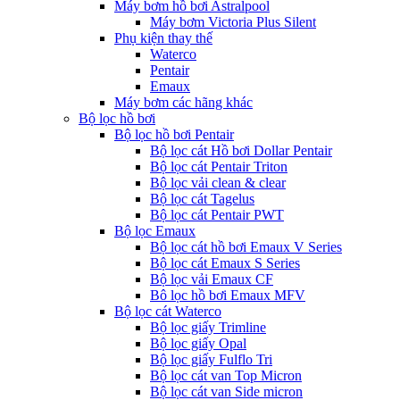
Máy bơm hồ bơi Astralpool
Máy bơm Victoria Plus Silent
Phụ kiện thay thế
Waterco
Pentair
Emaux
Máy bơm các hãng khác
Bộ lọc hồ bơi
Bộ lọc hồ bơi Pentair
Bộ lọc cát Hồ bơi Dollar Pentair
Bộ lọc cát Pentair Triton
Bộ lọc vải clean & clear
Bộ lọc cát Tagelus
Bộ lọc cát Pentair PWT
Bộ lọc Emaux
Bộ lọc cát hồ bơi Emaux V Series
Bộ lọc cát Emaux S Series
Bộ lọc vải Emaux CF
Bô lọc hồ bơi Emaux MFV
Bộ lọc cát Waterco
Bộ lọc giấy Trimline
Bộ lọc giấy Opal
Bộ lọc giấy Fulflo Tri
Bộ lọc cát van Top Micron
Bộ lọc cát van Side micron