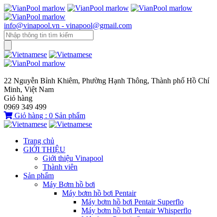
info@vinapool.vn - vinapool@gmail.com
22 Nguyễn Bỉnh Khiêm, Phường Hạnh Thông, Thành phố Hồ Chí
Minh, Việt Nam
Giỏ hàng
0969 349 499
Giỏ hàng :
0
Sản phẩm
Trang chủ
GIỚI THIỆU
Giới thiệu Vinapool
Thành viên
Sản phẩm
Máy Bơm hồ bơi
Máy bơm hồ bơi Pentair
Máy bơm hồ bơi Pentair Superflo
Máy bơm hồ bơi Pentair Whisperflo