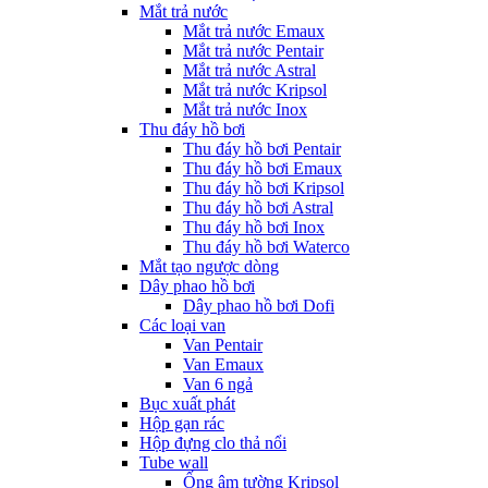
Mắt trả nước
Mắt trả nước Emaux
Mắt trả nước Pentair
Mắt trả nước Astral
Mắt trả nước Kripsol
Mắt trả nước Inox
Thu đáy hồ bơi
Thu đáy hồ bơi Pentair
Thu đáy hồ bơi Emaux
Thu đáy hồ bơi Kripsol
Thu đáy hồ bơi Astral
Thu đáy hồ bơi Inox
Thu đáy hồ bơi Waterco
Mắt tạo ngược dòng
Dây phao hồ bơi
Dây phao hồ bơi Dofi
Các loại van
Van Pentair
Van Emaux
Van 6 ngả
Bục xuất phát
Hộp gạn rác
Hộp đựng clo thả nổi
Tube wall
Ống âm tường Kripsol