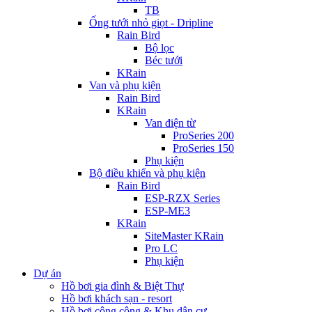
TB
Ống tưới nhỏ giọt - Dripline
Rain Bird
Bộ lọc
Béc tưới
KRain
Van và phụ kiện
Rain Bird
KRain
Van điện từ
ProSeries 200
ProSeries 150
Phụ kiện
Bộ điều khiển và phụ kiện
Rain Bird
ESP-RZX Series
ESP-ME3
KRain
SiteMaster KRain
Pro LC
Phụ kiện
Dự án
Hồ bơi gia đình & Biệt Thự
Hồ bơi khách sạn - resort
Hồ bơi công cộng & Khu dân cư