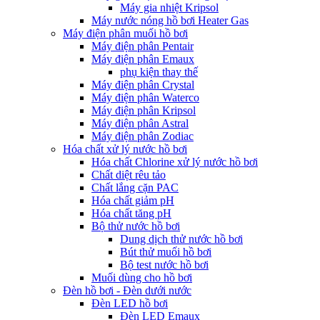
Máy gia nhiệt Kripsol
Máy nước nóng hồ bơi Heater Gas
Máy điện phân muối hồ bơi
Máy điện phân Pentair
Máy điện phân Emaux
phụ kiện thay thế
Máy điện phân Crystal
Máy điện phân Waterco
Máy điện phân Kripsol
Máy điện phân Astral
Máy điện phân Zodiac
Hóa chất xử lý nước hồ bơi
Hóa chất Chlorine xử lý nước hồ bơi
Chất diệt rêu tảo
Chất lắng cặn PAC
Hóa chất giảm pH
Hóa chất tăng pH
Bộ thử nước hồ bơi
Dung dịch thử nước hồ bơi
Bút thử muối hồ bơi
Bộ test nước hồ bơi
Muối dùng cho hồ bơi
Đèn hồ bơi - Đèn dưới nước
Đèn LED hồ bơi
Đèn LED Emaux