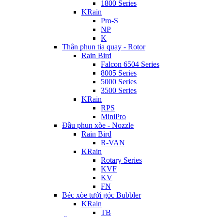
1800 Series
KRain
Pro-S
NP
K
Thân phun tia quay - Rotor
Rain Bird
Falcon 6504 Series
8005 Series
5000 Series
3500 Series
KRain
RPS
MiniPro
Đầu phun xòe - Nozzle
Rain Bird
R-VAN
KRain
Rotary Series
KVF
KV
FN
Béc xòe tưới góc Bubbler
KRain
TB