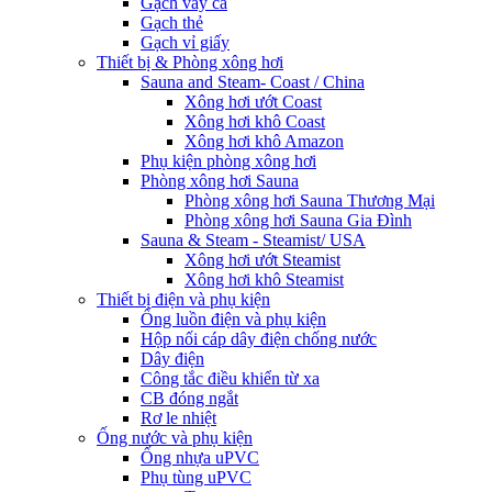
Gạch vảy cá
Gạch thẻ
Gạch vỉ giấy
Thiết bị & Phòng xông hơi
Sauna and Steam- Coast / China
Xông hơi ướt Coast
Xông hơi khô Coast
Xông hơi khô Amazon
Phụ kiện phòng xông hơi
Phòng xông hơi Sauna
Phòng xông hơi Sauna Thương Mại
Phòng xông hơi Sauna Gia Đình
Sauna & Steam - Steamist/ USA
Xông hơi ướt Steamist
Xông hơi khô Steamist
Thiết bị điện và phụ kiện
Ống luồn điện và phụ kiện
Hộp nối cáp dây điện chống nước
Dây điện
Công tắc điều khiển từ xa
CB đóng ngắt
Rơ le nhiệt
Ống nước và phụ kiện
Ống nhựa uPVC
Phụ tùng uPVC