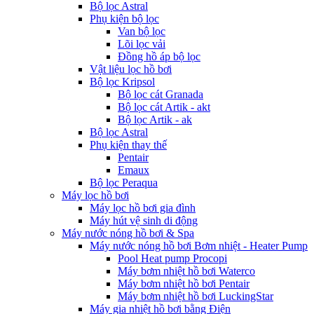
Bộ lọc Astral
Phụ kiện bộ lọc
Van bộ lọc
Lõi lọc vải
Đồng hồ áp bộ lọc
Vật liệu lọc hồ bơi
Bộ lọc Kripsol
Bộ lọc cát Granada
Bộ lọc cát Artik - akt
Bộ lọc Artik - ak
Bộ lọc Astral
Phụ kiện thay thế
Pentair
Emaux
Bộ lọc Peraqua
Máy lọc hồ bơi
Máy lọc hồ bơi gia đình
Máy hút vệ sinh di động
Máy nước nóng hồ bơi & Spa
Máy nước nóng hồ bơi Bơm nhiệt - Heater Pump
Pool Heat pump Procopi
Máy bơm nhiệt hồ bơi Waterco
Máy bơm nhiệt hồ bơi Pentair
Máy bơm nhiệt hồ bơi LuckingStar
Máy gia nhiệt hồ bơi bằng Điện