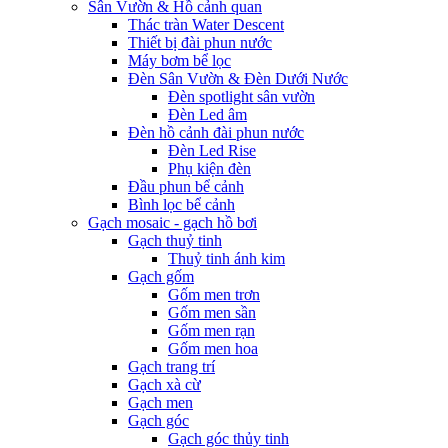
Sân Vườn & Hồ cảnh quan
Thác tràn Water Descent
Thiết bị đài phun nước
Máy bơm bể lọc
Đèn Sân Vườn & Đèn Dưới Nước
Đèn spotlight sân vườn
Đèn Led âm
Đèn hồ cảnh đài phun nước
Đèn Led Rise
Phụ kiện đèn
Đầu phun bể cảnh
Bình lọc bể cảnh
Gạch mosaic - gạch hồ bơi
Gạch thuỷ tinh
Thuỷ tinh ánh kim
Gạch gốm
Gốm men trơn
Gốm men sần
Gốm men rạn
Gốm men hoa
Gạch trang trí
Gạch xà cừ
Gạch men
Gạch góc
Gạch góc thủy tinh