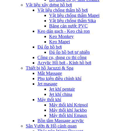
Vật liệu xây dựng hồ bơi
Vật liệu chống thấm hồ bơi
Vật liệu chống thấm Mapei
Vật liệu chống thấm Sika
Băng cản nước PVC
Keo dán gạch - Keo chà ron
Keo Monkey
Keo Mapei
Đá ốp hồ bơi
Đá ốp hồ bơi tự nhiên
Công cụ, dụng cụ thi công
Acrylic Hồ bơi - Kính hồ bơi
Thiết bị hồ Jacuzzi & Spa
Mắt Massage
Phụ kiện điều chỉnh khí
Jet masage
Jet khí pentair
Jet khí china
Máy thổi khí
Máy thổi khí Kripsol
Máy thổi khí Jackbo
Máy thổi khí Emaux
Bồn tắm Massage acrylic
Sân Vườn & Hồ cảnh quan