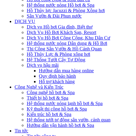
Hệ thống nước nóng Hồ bơi & Spa
Hồ Thủy lực Jacuzzi & Phòng Xông hơi
Sân Vườn & Đài Phun nước
DỊCH VỤ
Dịch vụ Hồ bơi Gia đình, Biệt thự
Dịch Vụ Hồ Bơi Khách Sạn, Resort
Dịch Vụ Hồ Bơi Công Cộng, Khu Dân Cư
Hệ thống nước nóng Dân dụng & Hồ Bơi
Thi Công Sân Vườn & Hồ Cảnh Quan
Hồ Thủy Lực & Phòng xông hơi
Hệ Thống Tưới Cây Tự Động
Dịch vụ hậu mãi
Hướng dẫn mua hàng online
Quy định bảo hành
Hỗ trợ khách hàng
Công Nghệ và Kiến Trúc
Công nghệ hồ bơi & Spa
Thiết bị hồ bơi & Spa
Hệ thống nước nóng lạnh hồ bơi & Spa
Kỹ thuật thi công hồ bơi & Spa
Kiến trúc hồ bơi & Spa
Hệ thống tưới tự động sân vườn, cảnh quan
Hướng dẫn vận hành hồ bơi & Spa
Tin tức