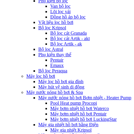
Phụ kiện bộ lọc
Van bộ lọc
Lõi lọc vải
Đồng hồ áp bộ lọc
Vật liệu lọc hồ bơi
Bộ lọc Kripsol
Bộ lọc cát Granada
Bộ lọc cát Artik - akt
Bộ lọc Artik - ak
Bộ lọc Astral
Phụ kiện thay thế
Pentair
Emaux
Bộ lọc Peraqua
Máy lọc hồ bơi
Máy lọc hồ bơi gia đình
Máy hút vệ sinh di động
Máy nước nóng hồ bơi & Spa
Máy nước nóng hồ bơi Bơm nhiệt - Heater Pump
Pool Heat pump Procopi
Máy bơm nhiệt hồ bơi Waterco
Máy bơm nhiệt hồ bơi Pentair
Máy bơm nhiệt hồ bơi LuckingStar
Máy gia nhiệt hồ bơi bằng Điện
Máy gia nhiệt Kripsol