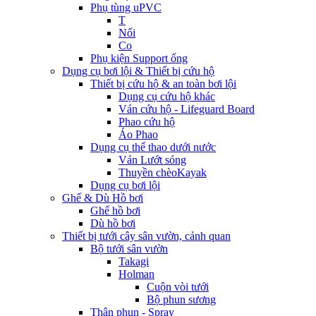
Phụ tùng uPVC
T
Nối
Co
Phụ kiện Support ống
Dụng cụ bơi lội & Thiết bị cứu hộ
Thiết bị cứu hộ & an toàn bơi lội
Dụng cụ cứu hộ khác
Ván cứu hộ - Lifeguard Board
Phao cứu hộ
Áo Phao
Dụng cụ thể thao dưới nước
Ván Lướt sóng
Thuyền chèoKayak
Dụng cụ bơi lội
Ghế & Dù Hồ bơi
Ghế hồ bơi
Dù hồ bơi
Thiết bị tưới cây sân vườn, cảnh quan
Bộ tưới sân vườn
Takagi
Holman
Cuộn vòi tưới
Bộ phun sương
Thân phun - Spray