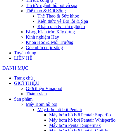
Tin tức công ty
Tin tức ngành hồ bơi và spa
Thể thao & Đời Sống
Thể Thao & Sức khỏe
Kiến thức về Bơi lội & Spa
Khám phá & Trải nghiệm
BLog Kiến trúc Xây dựng
Kinh nghiệm Hay
Khoa Học & Môi Trường
Góc nhìn cuộc sống
Tuyển dụng
LIÊN HỆ
DANH MỤC
Trang chủ
GIỚI THIỆU
Giới thiệu Vinapool
Thành viên
Sản phẩm
Máy Bơm hồ bơi
Máy bơm hồ bơi Pentair
Máy bơm hồ bơi Pentair Superflo
Máy bơm hồ bơi Pentair Whisperflo
Máy bơm Pentair Supermax
Máy bơm hồ bơi Pentair Optiflo