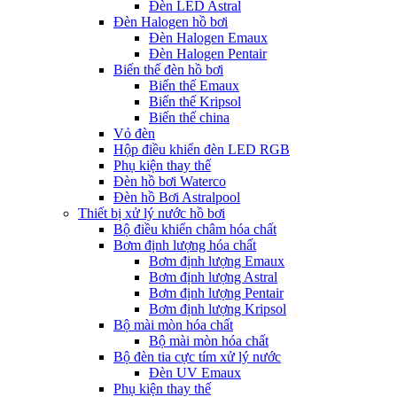
Đèn LED Astral
Đèn Halogen hồ bơi
Đèn Halogen Emaux
Đèn Halogen Pentair
Biến thế đèn hồ bơi
Biến thế Emaux
Biến thế Kripsol
Biến thế china
Vỏ đèn
Hộp điều khiển đèn LED RGB
Phụ kiện thay thế
Đèn hồ bơi Waterco
Đèn hồ Bơi Astralpool
Thiết bị xử lý nước hồ bơi
Bộ điều khiển châm hóa chất
Bơm định lượng hóa chất
Bơm định lượng Emaux
Bơm định lượng Astral
Bơm định lượng Pentair
Bơm định lượng Kripsol
Bộ mài mòn hóa chất
Bộ mài mòn hóa chất
Bộ đèn tia cực tím xử lý nước
Đèn UV Emaux
Phụ kiện thay thế