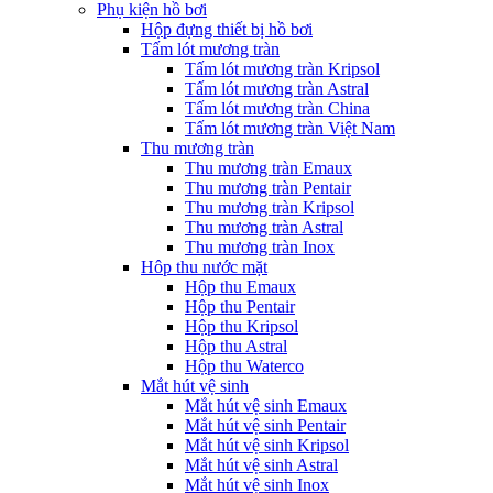
Phụ kiện hồ bơi
Hộp đựng thiết bị hồ bơi
Tấm lót mương tràn
Tấm lót mương tràn Kripsol
Tấm lót mương tràn Astral
Tấm lót mương tràn China
Tấm lót mương tràn Việt Nam
Thu mương tràn
Thu mương tràn Emaux
Thu mương tràn Pentair
Thu mương tràn Kripsol
Thu mương tràn Astral
Thu mương tràn Inox
Hôp thu nước mặt
Hộp thu Emaux
Hộp thu Pentair
Hộp thu Kripsol
Hộp thu Astral
Hộp thu Waterco
Mắt hút vệ sinh
Mắt hút vệ sinh Emaux
Mắt hút vệ sinh Pentair
Mắt hút vệ sinh Kripsol
Mắt hút vệ sinh Astral
Mắt hút vệ sinh Inox