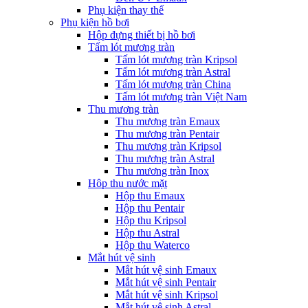
Phụ kiện thay thế
Phụ kiện hồ bơi
Hộp đựng thiết bị hồ bơi
Tấm lót mương tràn
Tấm lót mương tràn Kripsol
Tấm lót mương tràn Astral
Tấm lót mương tràn China
Tấm lót mương tràn Việt Nam
Thu mương tràn
Thu mương tràn Emaux
Thu mương tràn Pentair
Thu mương tràn Kripsol
Thu mương tràn Astral
Thu mương tràn Inox
Hôp thu nước mặt
Hộp thu Emaux
Hộp thu Pentair
Hộp thu Kripsol
Hộp thu Astral
Hộp thu Waterco
Mắt hút vệ sinh
Mắt hút vệ sinh Emaux
Mắt hút vệ sinh Pentair
Mắt hút vệ sinh Kripsol
Mắt hút vệ sinh Astral