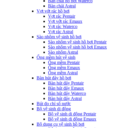
Bàn chải hồ bơi Waterco
Bàn chải Astral
Vợt vớt rác hồ bơi
Vợt rác Pentair
Vợt vớt rác Emaux
Vợt rác Waterco
Vợt rác Astral
Sào nhôm vệ sinh hồ bơi
Sào nhôm vệ sinh hồ bơi Pentair
Sào nhôm vệ sinh hồ bơi Emaux
Sào nhôm Astral
Ống mềm hút vệ sinh
Ống mềm Pentair
Ống mềm Emaux
Ống mềm Astral
Bàn hút đáy hồ bơi
Bàn hút đáy Pentair
Bàn hút đáy Emaux
Bàn hút đáy Waterco
Bàn hút đáy Astral
Bút đo chỉ số nước
Bộ vệ sinh di động
Bộ vệ sinh di động Pentair
Bộ vệ sinh di động Emaux
Bộ dụng cụ vệ sinh hồ bơi