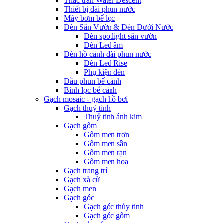
Thác tràn Water Descent
Thiết bị đài phun nước
Máy bơm bể lọc
Đèn Sân Vườn & Đèn Dưới Nước
Đèn spotlight sân vườn
Đèn Led âm
Đèn hồ cảnh đài phun nước
Đèn Led Rise
Phụ kiện đèn
Đầu phun bể cảnh
Bình lọc bể cảnh
Gạch mosaic - gạch hồ bơi
Gạch thuỷ tinh
Thuỷ tinh ánh kim
Gạch gốm
Gốm men trơn
Gốm men sần
Gốm men rạn
Gốm men hoa
Gạch trang trí
Gạch xà cừ
Gạch men
Gạch góc
Gạch góc thủy tinh
Gạch góc gốm