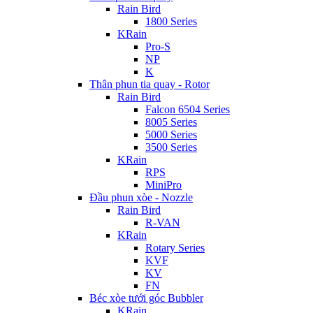
Rain Bird
1800 Series
KRain
Pro-S
NP
K
Thân phun tia quay - Rotor
Rain Bird
Falcon 6504 Series
8005 Series
5000 Series
3500 Series
KRain
RPS
MiniPro
Đầu phun xòe - Nozzle
Rain Bird
R-VAN
KRain
Rotary Series
KVF
KV
FN
Béc xòe tưới góc Bubbler
KRain