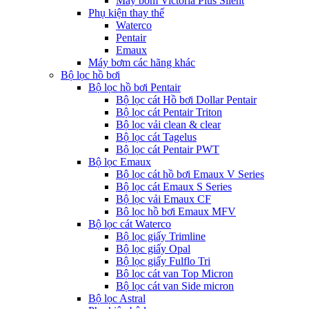
Máy bơm Victoria Plus Silent
Phụ kiện thay thế
Waterco
Pentair
Emaux
Máy bơm các hãng khác
Bộ lọc hồ bơi
Bộ lọc hồ bơi Pentair
Bộ lọc cát Hồ bơi Dollar Pentair
Bộ lọc cát Pentair Triton
Bộ lọc vải clean & clear
Bộ lọc cát Tagelus
Bộ lọc cát Pentair PWT
Bộ lọc Emaux
Bộ lọc cát hồ bơi Emaux V Series
Bộ lọc cát Emaux S Series
Bộ lọc vải Emaux CF
Bô lọc hồ bơi Emaux MFV
Bộ lọc cát Waterco
Bộ lọc giấy Trimline
Bộ lọc giấy Opal
Bộ lọc giấy Fulflo Tri
Bộ lọc cát van Top Micron
Bộ lọc cát van Side micron
Bộ lọc Astral