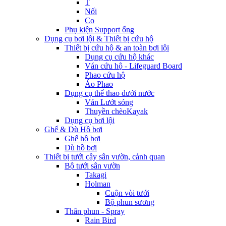
T
Nối
Co
Phụ kiện Support ống
Dụng cụ bơi lội & Thiết bị cứu hộ
Thiết bị cứu hộ & an toàn bơi lội
Dụng cụ cứu hộ khác
Ván cứu hộ - Lifeguard Board
Phao cứu hộ
Áo Phao
Dụng cụ thể thao dưới nước
Ván Lướt sóng
Thuyền chèoKayak
Dụng cụ bơi lội
Ghế & Dù Hồ bơi
Ghế hồ bơi
Dù hồ bơi
Thiết bị tưới cây sân vườn, cảnh quan
Bộ tưới sân vườn
Takagi
Holman
Cuộn vòi tưới
Bộ phun sương
Thân phun - Spray
Rain Bird