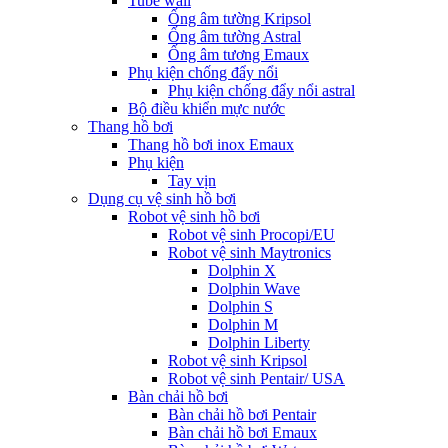
Tube wall
Ống âm tường Kripsol
Ống âm tường Astral
Ống âm tương Emaux
Phụ kiện chống đẩy nổi
Phụ kiện chống đẩy nổi astral
Bộ điều khiển mực nước
Thang hồ bơi
Thang hồ bơi inox Emaux
Phụ kiện
Tay vịn
Dụng cụ vệ sinh hồ bơi
Robot vệ sinh hồ bơi
Robot vệ sinh Procopi/EU
Robot vệ sinh Maytronics
Dolphin X
Dolphin Wave
Dolphin S
Dolphin M
Dolphin Liberty
Robot vệ sinh Kripsol
Robot vệ sinh Pentair/ USA
Bàn chải hồ bơi
Bàn chải hồ bơi Pentair
Bàn chải hồ bơi Emaux