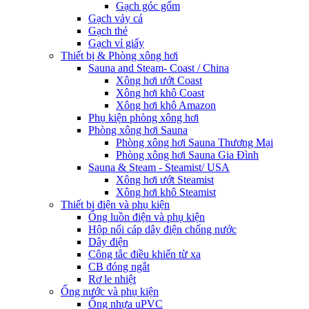
Gạch góc gốm
Gạch vảy cá
Gạch thẻ
Gạch vỉ giấy
Thiết bị & Phòng xông hơi
Sauna and Steam- Coast / China
Xông hơi ướt Coast
Xông hơi khô Coast
Xông hơi khô Amazon
Phụ kiện phòng xông hơi
Phòng xông hơi Sauna
Phòng xông hơi Sauna Thương Mại
Phòng xông hơi Sauna Gia Đình
Sauna & Steam - Steamist/ USA
Xông hơi ướt Steamist
Xông hơi khô Steamist
Thiết bị điện và phụ kiện
Ống luồn điện và phụ kiện
Hộp nối cáp dây điện chống nước
Dây điện
Công tắc điều khiển từ xa
CB đóng ngắt
Rơ le nhiệt
Ống nước và phụ kiện
Ống nhựa uPVC