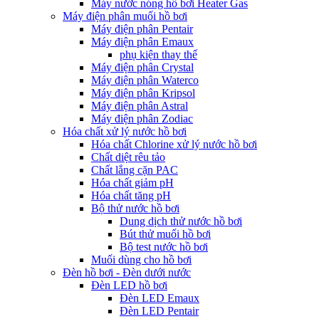
Máy nước nóng hồ bơi Heater Gas
Máy điện phân muối hồ bơi
Máy điện phân Pentair
Máy điện phân Emaux
phụ kiện thay thế
Máy điện phân Crystal
Máy điện phân Waterco
Máy điện phân Kripsol
Máy điện phân Astral
Máy điện phân Zodiac
Hóa chất xử lý nước hồ bơi
Hóa chất Chlorine xử lý nước hồ bơi
Chất diệt rêu tảo
Chất lắng cặn PAC
Hóa chất giảm pH
Hóa chất tăng pH
Bộ thử nước hồ bơi
Dung dịch thử nước hồ bơi
Bút thử muối hồ bơi
Bộ test nước hồ bơi
Muối dùng cho hồ bơi
Đèn hồ bơi - Đèn dưới nước
Đèn LED hồ bơi
Đèn LED Emaux
Đèn LED Pentair