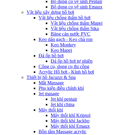
Bộ dụng cụ vệ sinh Pentair
Bộ dụng cụ vệ sinh Emaux
Vật liệu xây dựng hồ bơi
Vật liệu chống thấm hồ bơi
Vật liệu chống thấm Mapei
Vật liệu chống thấm Sika
Băng cản nước PVC
Keo dán gạch - Keo chà ron
Keo Monkey
Keo Mapei
Đá ốp hồ bơi
Đá ốp hồ bơi tự nhiên
Công cụ, dụng cụ thi công
Acrylic Hồ bơi - Kính hồ bơi
Thiết bị hồ Jacuzzi & Spa
Mắt Massage
Phụ kiện điều chỉnh khí
Jet masage
Jet khí pentair
Jet khí china
Máy thổi khí
Máy thổi khí Kripsol
Máy thổi khí Jackbo
Máy thổi khí Emaux
Bồn tắm Massage acrylic