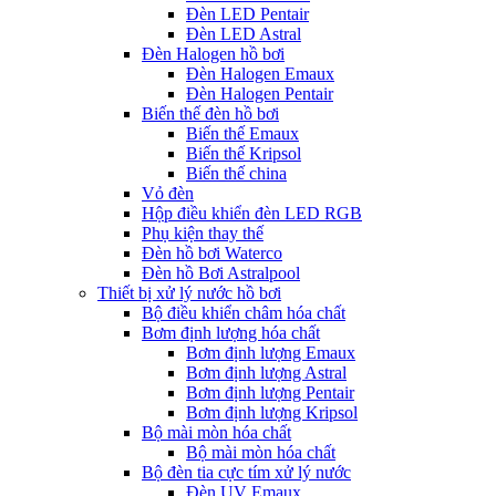
Đèn LED Pentair
Đèn LED Astral
Đèn Halogen hồ bơi
Đèn Halogen Emaux
Đèn Halogen Pentair
Biến thế đèn hồ bơi
Biến thế Emaux
Biến thế Kripsol
Biến thế china
Vỏ đèn
Hộp điều khiển đèn LED RGB
Phụ kiện thay thế
Đèn hồ bơi Waterco
Đèn hồ Bơi Astralpool
Thiết bị xử lý nước hồ bơi
Bộ điều khiển châm hóa chất
Bơm định lượng hóa chất
Bơm định lượng Emaux
Bơm định lượng Astral
Bơm định lượng Pentair
Bơm định lượng Kripsol
Bộ mài mòn hóa chất
Bộ mài mòn hóa chất
Bộ đèn tia cực tím xử lý nước
Đèn UV Emaux