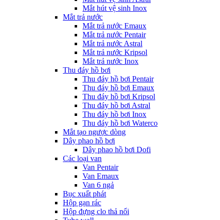
Mắt hút vệ sinh Inox
Mắt trả nước
Mắt trả nước Emaux
Mắt trả nước Pentair
Mắt trả nước Astral
Mắt trả nước Kripsol
Mắt trả nước Inox
Thu đáy hồ bơi
Thu đáy hồ bơi Pentair
Thu đáy hồ bơi Emaux
Thu đáy hồ bơi Kripsol
Thu đáy hồ bơi Astral
Thu đáy hồ bơi Inox
Thu đáy hồ bơi Waterco
Mắt tạo ngược dòng
Dây phao hồ bơi
Dây phao hồ bơi Dofi
Các loại van
Van Pentair
Van Emaux
Van 6 ngả
Bục xuất phát
Hộp gạn rác
Hộp đựng clo thả nổi