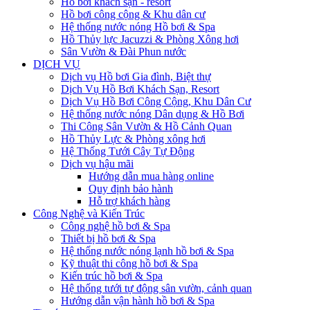
Hồ bơi khách sạn - resort
Hồ bơi công cộng & Khu dân cư
Hệ thống nước nóng Hồ bơi & Spa
Hồ Thủy lực Jacuzzi & Phòng Xông hơi
Sân Vườn & Đài Phun nước
DỊCH VỤ
Dịch vụ Hồ bơi Gia đình, Biệt thự
Dịch Vụ Hồ Bơi Khách Sạn, Resort
Dịch Vụ Hồ Bơi Công Cộng, Khu Dân Cư
Hệ thống nước nóng Dân dụng & Hồ Bơi
Thi Công Sân Vườn & Hồ Cảnh Quan
Hồ Thủy Lực & Phòng xông hơi
Hệ Thống Tưới Cây Tự Động
Dịch vụ hậu mãi
Hướng dẫn mua hàng online
Quy định bảo hành
Hỗ trợ khách hàng
Công Nghệ và Kiến Trúc
Công nghệ hồ bơi & Spa
Thiết bị hồ bơi & Spa
Hệ thống nước nóng lạnh hồ bơi & Spa
Kỹ thuật thi công hồ bơi & Spa
Kiến trúc hồ bơi & Spa
Hệ thống tưới tự động sân vườn, cảnh quan
Hướng dẫn vận hành hồ bơi & Spa