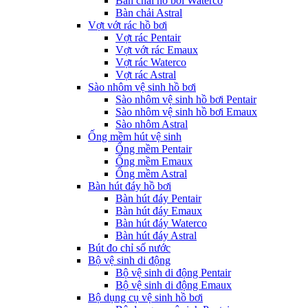
Bàn chải hồ bơi Waterco
Bàn chải Astral
Vợt vớt rác hồ bơi
Vợt rác Pentair
Vợt vớt rác Emaux
Vợt rác Waterco
Vợt rác Astral
Sào nhôm vệ sinh hồ bơi
Sào nhôm vệ sinh hồ bơi Pentair
Sào nhôm vệ sinh hồ bơi Emaux
Sào nhôm Astral
Ống mềm hút vệ sinh
Ống mềm Pentair
Ống mềm Emaux
Ống mềm Astral
Bàn hút đáy hồ bơi
Bàn hút đáy Pentair
Bàn hút đáy Emaux
Bàn hút đáy Waterco
Bàn hút đáy Astral
Bút đo chỉ số nước
Bộ vệ sinh di động
Bộ vệ sinh di động Pentair
Bộ vệ sinh di động Emaux
Bộ dụng cụ vệ sinh hồ bơi