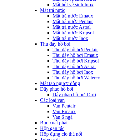
Mắt hút vệ sinh Inox
Mắt trả nước
Mắt trả nước Emaux
Mắt trả nước Pentair
Mắt trả nước Astral
Mắt trả nước Kripsol
Mắt trả nước Inox
Thu đáy hồ bơi
Thu đáy hồ bơi Pentair
Thu đáy hồ bơi Emaux
Thu đáy hồ bơi Kripsol
Thu đáy hồ bơi Astral
Thu đáy hồ bơi Inox
Thu đáy hồ bơi Waterco
Mắt tạo ngược dòng
Dây phao hồ bơi
Dây phao hồ bơi Dofi
Các loại van
Van Pentair
Van Emaux
Van 6 ngả
Bục xuất phát
Hộp gạn rác
Hộp đựng clo thả nổi
Tube wall