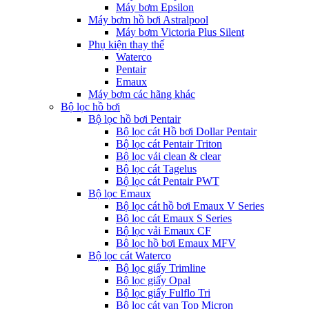
Máy bơm Epsilon
Máy bơm hồ bơi Astralpool
Máy bơm Victoria Plus Silent
Phụ kiện thay thế
Waterco
Pentair
Emaux
Máy bơm các hãng khác
Bộ lọc hồ bơi
Bộ lọc hồ bơi Pentair
Bộ lọc cát Hồ bơi Dollar Pentair
Bộ lọc cát Pentair Triton
Bộ lọc vải clean & clear
Bộ lọc cát Tagelus
Bộ lọc cát Pentair PWT
Bộ lọc Emaux
Bộ lọc cát hồ bơi Emaux V Series
Bộ lọc cát Emaux S Series
Bộ lọc vải Emaux CF
Bô lọc hồ bơi Emaux MFV
Bộ lọc cát Waterco
Bộ lọc giấy Trimline
Bộ lọc giấy Opal
Bộ lọc giấy Fulflo Tri
Bộ lọc cát van Top Micron