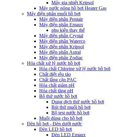
Máy gia nhiệt Kripsol
Máy nước nóng hồ bơi Heater Gas
Máy điện phân muối hồ bơi
Máy điện phân Pentair
Máy điện phân Emaux
phụ kiện thay thế
Máy điện phân Crystal
Máy điện phân Waterco
Máy điện phân Kripsol
Máy điện phân Astral
Máy điện phân Zodiac
Hóa chất xử lý nước hồ bơi
Hóa chất Chlorine xử lý nước hồ bơi
Chất diệt rêu tảo
Chất lắng cặn PAC
Hóa chất giảm pH
Hóa chất tăng pH
Bộ thử nước hồ bơi
Dung dịch thử nước hồ bơi
Bút thử muối hồ bơi
Bộ test nước hồ bơi
Muối dùng cho hồ bơi
Đèn hồ bơi - Đèn dưới nước
Đèn LED hồ bơi
Đèn LED Emaux