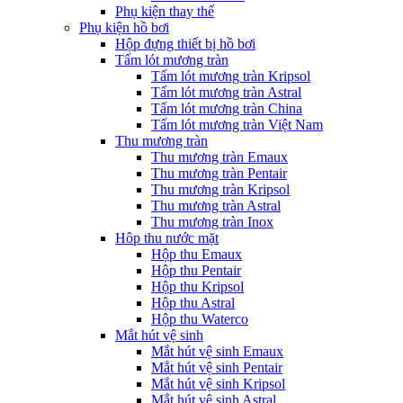
Phụ kiện thay thế
Phụ kiện hồ bơi
Hộp đựng thiết bị hồ bơi
Tấm lót mương tràn
Tấm lót mương tràn Kripsol
Tấm lót mương tràn Astral
Tấm lót mương tràn China
Tấm lót mương tràn Việt Nam
Thu mương tràn
Thu mương tràn Emaux
Thu mương tràn Pentair
Thu mương tràn Kripsol
Thu mương tràn Astral
Thu mương tràn Inox
Hôp thu nước mặt
Hộp thu Emaux
Hộp thu Pentair
Hộp thu Kripsol
Hộp thu Astral
Hộp thu Waterco
Mắt hút vệ sinh
Mắt hút vệ sinh Emaux
Mắt hút vệ sinh Pentair
Mắt hút vệ sinh Kripsol
Mắt hút vệ sinh Astral