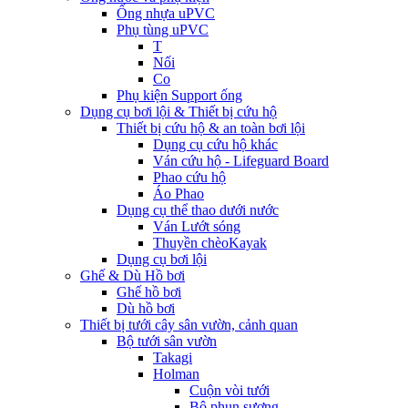
Ống nhựa uPVC
Phụ tùng uPVC
T
Nối
Co
Phụ kiện Support ống
Dụng cụ bơi lội & Thiết bị cứu hộ
Thiết bị cứu hộ & an toàn bơi lội
Dụng cụ cứu hộ khác
Ván cứu hộ - Lifeguard Board
Phao cứu hộ
Áo Phao
Dụng cụ thể thao dưới nước
Ván Lướt sóng
Thuyền chèoKayak
Dụng cụ bơi lội
Ghế & Dù Hồ bơi
Ghế hồ bơi
Dù hồ bơi
Thiết bị tưới cây sân vườn, cảnh quan
Bộ tưới sân vườn
Takagi
Holman
Cuộn vòi tưới
Bộ phun sương