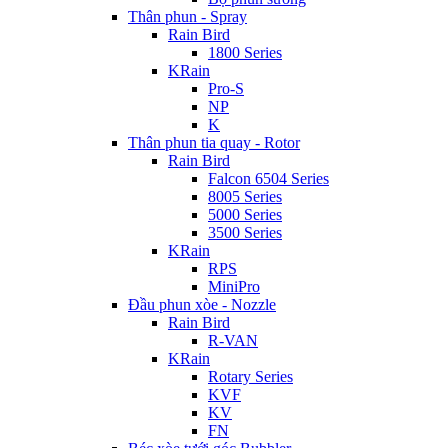
Thân phun - Spray
Rain Bird
1800 Series
KRain
Pro-S
NP
K
Thân phun tia quay - Rotor
Rain Bird
Falcon 6504 Series
8005 Series
5000 Series
3500 Series
KRain
RPS
MiniPro
Đầu phun xòe - Nozzle
Rain Bird
R-VAN
KRain
Rotary Series
KVF
KV
FN