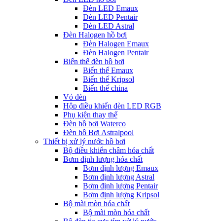
Đèn LED Emaux
Đèn LED Pentair
Đèn LED Astral
Đèn Halogen hồ bơi
Đèn Halogen Emaux
Đèn Halogen Pentair
Biến thế đèn hồ bơi
Biến thế Emaux
Biến thế Kripsol
Biến thế china
Vỏ đèn
Hộp điều khiển đèn LED RGB
Phụ kiện thay thế
Đèn hồ bơi Waterco
Đèn hồ Bơi Astralpool
Thiết bị xử lý nước hồ bơi
Bộ điều khiển châm hóa chất
Bơm định lượng hóa chất
Bơm định lượng Emaux
Bơm định lượng Astral
Bơm định lượng Pentair
Bơm định lượng Kripsol
Bộ mài mòn hóa chất
Bộ mài mòn hóa chất