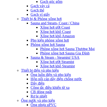
Gạch góc gốm
Gạch vảy cá
Gạch thẻ
Gạch vỉ giấy
Thiết bị & Phòng xông hơi
Sauna and Steam- Coast / China
Xông hơi ướt Coast
Xông hơi khô Coast
Xông hơi khô Amazon
Phụ kiện phòng xông hơi
Phòng xông hơi Sauna
Phòng xông hơi Sauna Thương Mại
Phòng xông hơi Sauna Gia Đình
Sauna & Steam - Steamist/ USA
Xông hơi ướt Steamist
Xông hơi khô Steamist
Thiết bị điện và phụ kiện
Ống luồn điện và phụ kiện
Hộp nối cáp dây điện chống nước
Dây điện
Công tắc điều khiển từ xa
CB đóng ngắt
Rơ le nhiệt
Ống nước và phụ kiện
Ống nhựa uPVC