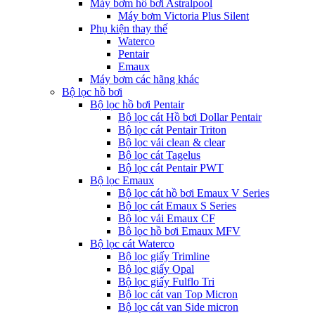
Máy bơm hồ bơi Astralpool
Máy bơm Victoria Plus Silent
Phụ kiện thay thế
Waterco
Pentair
Emaux
Máy bơm các hãng khác
Bộ lọc hồ bơi
Bộ lọc hồ bơi Pentair
Bộ lọc cát Hồ bơi Dollar Pentair
Bộ lọc cát Pentair Triton
Bộ lọc vải clean & clear
Bộ lọc cát Tagelus
Bộ lọc cát Pentair PWT
Bộ lọc Emaux
Bộ lọc cát hồ bơi Emaux V Series
Bộ lọc cát Emaux S Series
Bộ lọc vải Emaux CF
Bô lọc hồ bơi Emaux MFV
Bộ lọc cát Waterco
Bộ lọc giấy Trimline
Bộ lọc giấy Opal
Bộ lọc giấy Fulflo Tri
Bộ lọc cát van Top Micron
Bộ lọc cát van Side micron