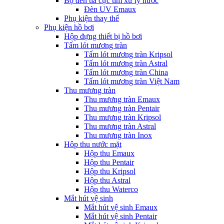
Bộ đèn tia cực tím xử lý nước
Đèn UV Emaux
Phụ kiện thay thế
Phụ kiện hồ bơi
Hộp đựng thiết bị hồ bơi
Tấm lót mương tràn
Tấm lót mương tràn Kripsol
Tấm lót mương tràn Astral
Tấm lót mương tràn China
Tấm lót mương tràn Việt Nam
Thu mương tràn
Thu mương tràn Emaux
Thu mương tràn Pentair
Thu mương tràn Kripsol
Thu mương tràn Astral
Thu mương tràn Inox
Hôp thu nước mặt
Hộp thu Emaux
Hộp thu Pentair
Hộp thu Kripsol
Hộp thu Astral
Hộp thu Waterco
Mắt hút vệ sinh
Mắt hút vệ sinh Emaux
Mắt hút vệ sinh Pentair