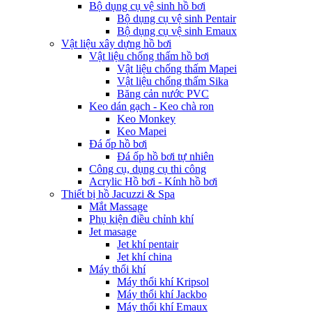
Bộ dụng cụ vệ sinh hồ bơi
Bộ dụng cụ vệ sinh Pentair
Bộ dụng cụ vệ sinh Emaux
Vật liệu xây dựng hồ bơi
Vật liệu chống thấm hồ bơi
Vật liệu chống thấm Mapei
Vật liệu chống thấm Sika
Băng cản nước PVC
Keo dán gạch - Keo chà ron
Keo Monkey
Keo Mapei
Đá ốp hồ bơi
Đá ốp hồ bơi tự nhiên
Công cụ, dụng cụ thi công
Acrylic Hồ bơi - Kính hồ bơi
Thiết bị hồ Jacuzzi & Spa
Mắt Massage
Phụ kiện điều chỉnh khí
Jet masage
Jet khí pentair
Jet khí china
Máy thổi khí
Máy thổi khí Kripsol
Máy thổi khí Jackbo
Máy thổi khí Emaux