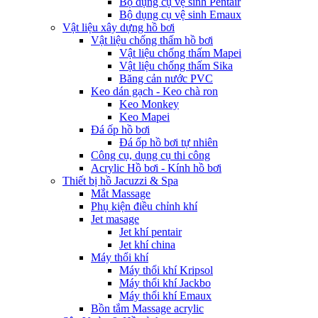
Bộ dụng cụ vệ sinh Pentair
Bộ dụng cụ vệ sinh Emaux
Vật liệu xây dựng hồ bơi
Vật liệu chống thấm hồ bơi
Vật liệu chống thấm Mapei
Vật liệu chống thấm Sika
Băng cản nước PVC
Keo dán gạch - Keo chà ron
Keo Monkey
Keo Mapei
Đá ốp hồ bơi
Đá ốp hồ bơi tự nhiên
Công cụ, dụng cụ thi công
Acrylic Hồ bơi - Kính hồ bơi
Thiết bị hồ Jacuzzi & Spa
Mắt Massage
Phụ kiện điều chỉnh khí
Jet masage
Jet khí pentair
Jet khí china
Máy thổi khí
Máy thổi khí Kripsol
Máy thổi khí Jackbo
Máy thổi khí Emaux
Bồn tắm Massage acrylic