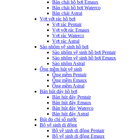
Bàn chải hồ bơi Emaux
Bàn chải hồ bơi Waterco
Bàn chải Astral
Vợt vớt rác hồ bơi
Vợt rác Pentair
Vợt vớt rác Emaux
Vợt rác Waterco
Vợt rác Astral
Sào nhôm vệ sinh hồ bơi
Sào nhôm vệ sinh hồ bơi Pentair
Sào nhôm vệ sinh hồ bơi Emaux
Sào nhôm Astral
Ống mềm hút vệ sinh
Ống mềm Pentair
Ống mềm Emaux
Ống mềm Astral
Bàn hút đáy hồ bơi
Bàn hút đáy Pentair
Bàn hút đáy Emaux
Bàn hút đáy Waterco
Bàn hút đáy Astral
Bút đo chỉ số nước
Bộ vệ sinh di động
Bộ vệ sinh di động Pentair
Bộ vệ sinh di động Emaux