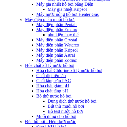
Máy gia nhiệt hồ bơi bằng Điện
Máy gia nhiệt Kripsol
Máy nước nóng hồ bơi Heater Gas
Máy điện phân muối hồ bơi
Máy điện phân Pentair
Máy điện phân Emaux
phụ kiện thay thế
Máy điện phân Crystal
Máy điện phân Waterco
Máy điện phân Kripsol
Máy điện phân Astral
Máy điện phân Zodiac
Hóa chất xử lý nước hồ bơi
Hóa chất Chlorine xử lý nước hồ bơi
Chất diệt rêu tảo
Chất lắng cặn PAC
Hóa chất giảm pH
Hóa chất tăng pH
Bộ thử nước hồ bơi
Dung dịch thử nước hồ bơi
Bút thử muối hồ bơi
Bộ test nước hồ bơi
Muối dùng cho hồ bơi
Đèn hồ bơi - Đèn dưới nước
Đèn LED hồ bơi