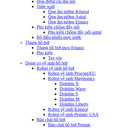
Hộp đựng clo thả nổi
Tube wall
Ống âm tường Kripsol
Ống âm tường Astral
Ống âm tương Emaux
Phụ kiện chống đẩy nổi
Phụ kiện chống đẩy nổi astral
Bộ điều khiển mực nước
Thang hồ bơi
Thang hồ bơi inox Emaux
Phụ kiện
Tay vịn
Dụng cụ vệ sinh hồ bơi
Robot vệ sinh hồ bơi
Robot vệ sinh Procopi/EU
Robot vệ sinh Maytronics
Dolphin X
Dolphin Wave
Dolphin S
Dolphin M
Dolphin Liberty
Robot vệ sinh Kripsol
Robot vệ sinh Pentair/ USA
Bàn chải hồ bơi
Bàn chải hồ bơi Pentair