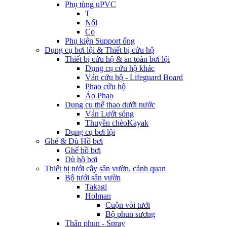
Phụ tùng uPVC
T
Nối
Co
Phụ kiện Support ống
Dụng cụ bơi lội & Thiết bị cứu hộ
Thiết bị cứu hộ & an toàn bơi lội
Dụng cụ cứu hộ khác
Ván cứu hộ - Lifeguard Board
Phao cứu hộ
Áo Phao
Dụng cụ thể thao dưới nước
Ván Lướt sóng
Thuyền chèoKayak
Dụng cụ bơi lội
Ghế & Dù Hồ bơi
Ghế hồ bơi
Dù hồ bơi
Thiết bị tưới cây sân vườn, cảnh quan
Bộ tưới sân vườn
Takagi
Holman
Cuộn vòi tưới
Bộ phun sương
Thân phun - Spray