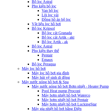
Bộ lọc Astral
Phụ kiện bộ lọc
Van bộ lọc
Lõi lọc vải
Đồng hồ áp bộ lọc
Vật liệu lọc hồ bơi
Bộ lọc Kripsol
Bộ lọc cát Granada
Bộ lọc cát Artik - akt
Bộ lọc Artik - ak
Bộ lọc Astral
Phụ kiện thay thế
Pentair
Emaux
Bộ lọc Peraqua
Máy lọc hồ bơi
Máy lọc hồ bơi gia đình
Máy hút vệ sinh di động
Máy nước nóng hồ bơi & Spa
Máy nước nóng hồ bơi Bơm nhiệt - Heater Pump
Pool Heat pump Procopi
Máy bơm nhiệt hồ bơi Waterco
Máy bơm nhiệt hồ bơi Pentair
Máy bơm nhiệt hồ bơi LuckingStar
Máy gia nhiệt hồ bơi bằng Điện