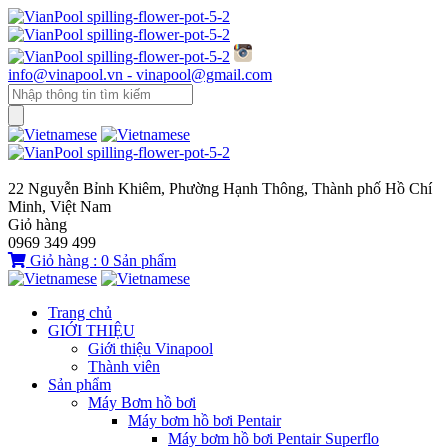
info@vinapool.vn - vinapool@gmail.com
22 Nguyễn Bỉnh Khiêm, Phường Hạnh Thông, Thành phố Hồ Chí
Minh, Việt Nam
Giỏ hàng
0969 349 499
Giỏ hàng :
0
Sản phẩm
Trang chủ
GIỚI THIỆU
Giới thiệu Vinapool
Thành viên
Sản phẩm
Máy Bơm hồ bơi
Máy bơm hồ bơi Pentair
Máy bơm hồ bơi Pentair Superflo