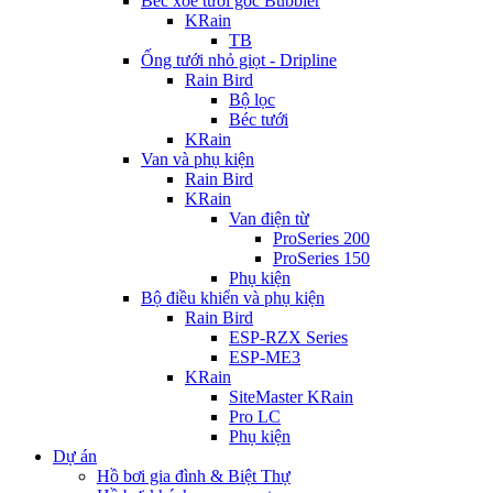
Béc xòe tưới góc Bubbler
KRain
TB
Ống tưới nhỏ giọt - Dripline
Rain Bird
Bộ lọc
Béc tưới
KRain
Van và phụ kiện
Rain Bird
KRain
Van điện từ
ProSeries 200
ProSeries 150
Phụ kiện
Bộ điều khiển và phụ kiện
Rain Bird
ESP-RZX Series
ESP-ME3
KRain
SiteMaster KRain
Pro LC
Phụ kiện
Dự án
Hồ bơi gia đình & Biệt Thự