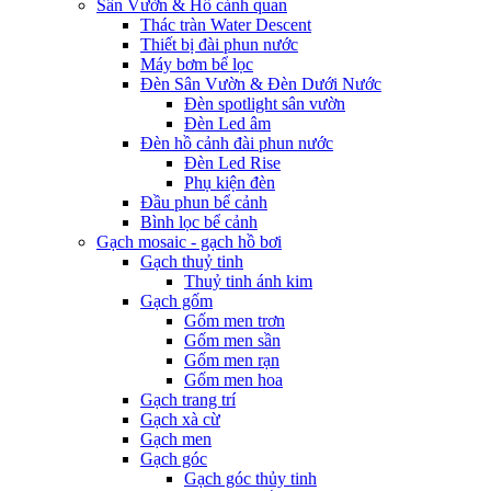
Sân Vườn & Hồ cảnh quan
Thác tràn Water Descent
Thiết bị đài phun nước
Máy bơm bể lọc
Đèn Sân Vườn & Đèn Dưới Nước
Đèn spotlight sân vườn
Đèn Led âm
Đèn hồ cảnh đài phun nước
Đèn Led Rise
Phụ kiện đèn
Đầu phun bể cảnh
Bình lọc bể cảnh
Gạch mosaic - gạch hồ bơi
Gạch thuỷ tinh
Thuỷ tinh ánh kim
Gạch gốm
Gốm men trơn
Gốm men sần
Gốm men rạn
Gốm men hoa
Gạch trang trí
Gạch xà cừ
Gạch men
Gạch góc
Gạch góc thủy tinh