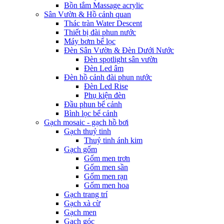
Bồn tắm Massage acrylic
Sân Vườn & Hồ cảnh quan
Thác tràn Water Descent
Thiết bị đài phun nước
Máy bơm bể lọc
Đèn Sân Vườn & Đèn Dưới Nước
Đèn spotlight sân vườn
Đèn Led âm
Đèn hồ cảnh đài phun nước
Đèn Led Rise
Phụ kiện đèn
Đầu phun bể cảnh
Bình lọc bể cảnh
Gạch mosaic - gạch hồ bơi
Gạch thuỷ tinh
Thuỷ tinh ánh kim
Gạch gốm
Gốm men trơn
Gốm men sần
Gốm men rạn
Gốm men hoa
Gạch trang trí
Gạch xà cừ
Gạch men
Gạch góc