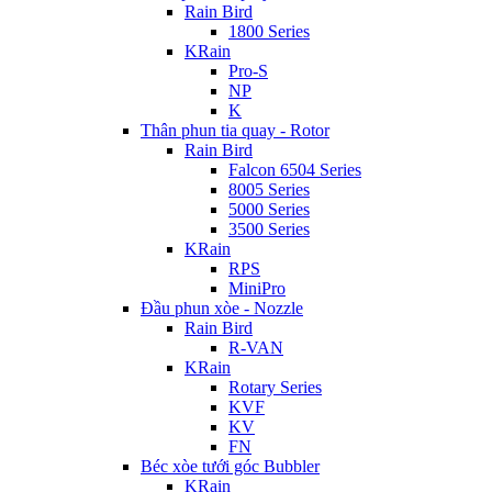
Rain Bird
1800 Series
KRain
Pro-S
NP
K
Thân phun tia quay - Rotor
Rain Bird
Falcon 6504 Series
8005 Series
5000 Series
3500 Series
KRain
RPS
MiniPro
Đầu phun xòe - Nozzle
Rain Bird
R-VAN
KRain
Rotary Series
KVF
KV
FN
Béc xòe tưới góc Bubbler
KRain