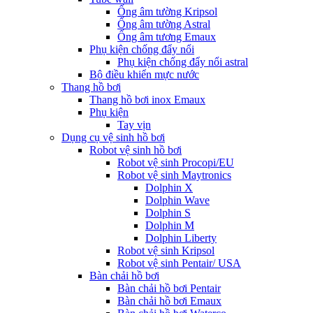
Ống âm tường Kripsol
Ống âm tường Astral
Ống âm tương Emaux
Phụ kiện chống đẩy nổi
Phụ kiện chống đẩy nổi astral
Bộ điều khiển mực nước
Thang hồ bơi
Thang hồ bơi inox Emaux
Phụ kiện
Tay vịn
Dụng cụ vệ sinh hồ bơi
Robot vệ sinh hồ bơi
Robot vệ sinh Procopi/EU
Robot vệ sinh Maytronics
Dolphin X
Dolphin Wave
Dolphin S
Dolphin M
Dolphin Liberty
Robot vệ sinh Kripsol
Robot vệ sinh Pentair/ USA
Bàn chải hồ bơi
Bàn chải hồ bơi Pentair
Bàn chải hồ bơi Emaux