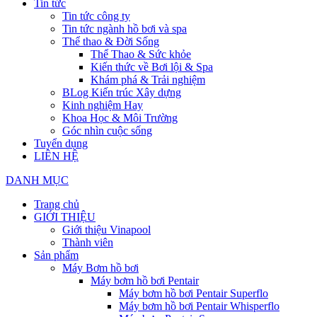
Tin tức
Tin tức công ty
Tin tức ngành hồ bơi và spa
Thể thao & Đời Sống
Thể Thao & Sức khỏe
Kiến thức về Bơi lội & Spa
Khám phá & Trải nghiệm
BLog Kiến trúc Xây dựng
Kinh nghiệm Hay
Khoa Học & Môi Trường
Góc nhìn cuộc sống
Tuyển dụng
LIÊN HỆ
DANH MỤC
Trang chủ
GIỚI THIỆU
Giới thiệu Vinapool
Thành viên
Sản phẩm
Máy Bơm hồ bơi
Máy bơm hồ bơi Pentair
Máy bơm hồ bơi Pentair Superflo
Máy bơm hồ bơi Pentair Whisperflo