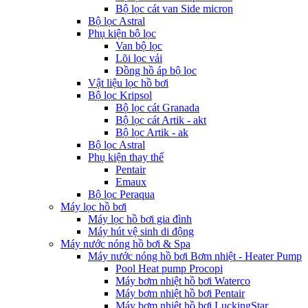
Bộ lọc cát van Side micron
Bộ lọc Astral
Phụ kiện bộ lọc
Van bộ lọc
Lõi lọc vải
Đồng hồ áp bộ lọc
Vật liệu lọc hồ bơi
Bộ lọc Kripsol
Bộ lọc cát Granada
Bộ lọc cát Artik - akt
Bộ lọc Artik - ak
Bộ lọc Astral
Phụ kiện thay thế
Pentair
Emaux
Bộ lọc Peraqua
Máy lọc hồ bơi
Máy lọc hồ bơi gia đình
Máy hút vệ sinh di động
Máy nước nóng hồ bơi & Spa
Máy nước nóng hồ bơi Bơm nhiệt - Heater Pump
Pool Heat pump Procopi
Máy bơm nhiệt hồ bơi Waterco
Máy bơm nhiệt hồ bơi Pentair
Máy bơm nhiệt hồ bơi LuckingStar