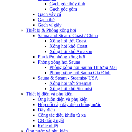
Gạch góc thủy tinh
Gạch góc gốm
Gạch vảy cá
Gạch thẻ
Gạch vỉ giấy
Thiết bị & Phòng xông hơi
Sauna and Steam- Coast / China
Xông hơi ướt Coast
Xông hơi khô Coast
Xông hơi khô Amazon
Phụ kiện phòng xông hơi
Phòng xông hơi Sauna
Phòng xông hơi Sauna Thương Mại
Phòng xông hơi Sauna Gia Đình
Sauna & Steam - Steamist/ USA
Xông hơi ướt Steamist
Xông hơi khô Steamist
Thiết bị điện và phụ kiện
Ống luồn điện và phụ kiện
Hộp nối cáp dây điện chống nước
Dây điện
Công tắc điều khiển từ xa
CB đóng ngắt
Rơ le nhiệt
Ống nước và phụ kiện