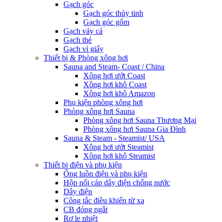
Gạch góc
Gạch góc thủy tinh
Gạch góc gốm
Gạch vảy cá
Gạch thẻ
Gạch vỉ giấy
Thiết bị & Phòng xông hơi
Sauna and Steam- Coast / China
Xông hơi ướt Coast
Xông hơi khô Coast
Xông hơi khô Amazon
Phụ kiện phòng xông hơi
Phòng xông hơi Sauna
Phòng xông hơi Sauna Thương Mại
Phòng xông hơi Sauna Gia Đình
Sauna & Steam - Steamist/ USA
Xông hơi ướt Steamist
Xông hơi khô Steamist
Thiết bị điện và phụ kiện
Ống luồn điện và phụ kiện
Hộp nối cáp dây điện chống nước
Dây điện
Công tắc điều khiển từ xa
CB đóng ngắt
Rơ le nhiệt