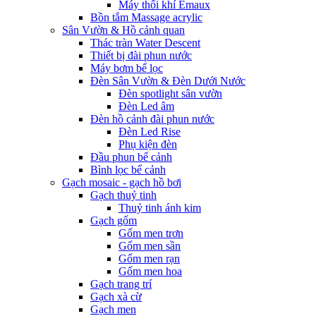
Máy thổi khí Emaux
Bồn tắm Massage acrylic
Sân Vườn & Hồ cảnh quan
Thác tràn Water Descent
Thiết bị đài phun nước
Máy bơm bể lọc
Đèn Sân Vườn & Đèn Dưới Nước
Đèn spotlight sân vườn
Đèn Led âm
Đèn hồ cảnh đài phun nước
Đèn Led Rise
Phụ kiện đèn
Đầu phun bể cảnh
Bình lọc bể cảnh
Gạch mosaic - gạch hồ bơi
Gạch thuỷ tinh
Thuỷ tinh ánh kim
Gạch gốm
Gốm men trơn
Gốm men sần
Gốm men rạn
Gốm men hoa
Gạch trang trí
Gạch xà cừ
Gạch men