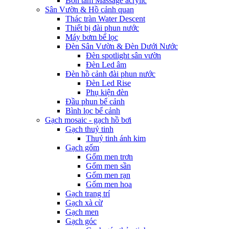
Bồn tắm Massage acrylic
Sân Vườn & Hồ cảnh quan
Thác tràn Water Descent
Thiết bị đài phun nước
Máy bơm bể lọc
Đèn Sân Vườn & Đèn Dưới Nước
Đèn spotlight sân vườn
Đèn Led âm
Đèn hồ cảnh đài phun nước
Đèn Led Rise
Phụ kiện đèn
Đầu phun bể cảnh
Bình lọc bể cảnh
Gạch mosaic - gạch hồ bơi
Gạch thuỷ tinh
Thuỷ tinh ánh kim
Gạch gốm
Gốm men trơn
Gốm men sần
Gốm men rạn
Gốm men hoa
Gạch trang trí
Gạch xà cừ
Gạch men
Gạch góc