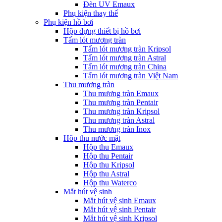
Đèn UV Emaux
Phụ kiện thay thế
Phụ kiện hồ bơi
Hộp đựng thiết bị hồ bơi
Tấm lót mương tràn
Tấm lót mương tràn Kripsol
Tấm lót mương tràn Astral
Tấm lót mương tràn China
Tấm lót mương tràn Việt Nam
Thu mương tràn
Thu mương tràn Emaux
Thu mương tràn Pentair
Thu mương tràn Kripsol
Thu mương tràn Astral
Thu mương tràn Inox
Hôp thu nước mặt
Hộp thu Emaux
Hộp thu Pentair
Hộp thu Kripsol
Hộp thu Astral
Hộp thu Waterco
Mắt hút vệ sinh
Mắt hút vệ sinh Emaux
Mắt hút vệ sinh Pentair
Mắt hút vệ sinh Kripsol