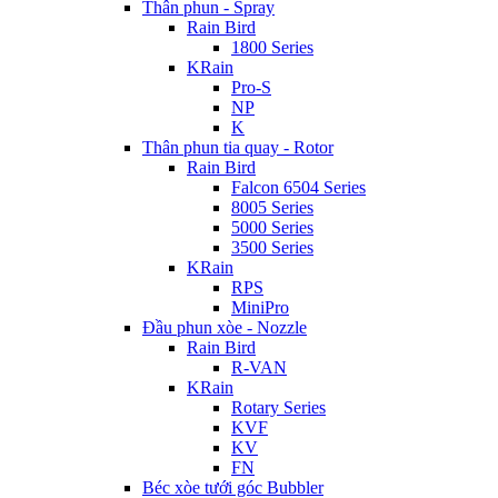
Thân phun - Spray
Rain Bird
1800 Series
KRain
Pro-S
NP
K
Thân phun tia quay - Rotor
Rain Bird
Falcon 6504 Series
8005 Series
5000 Series
3500 Series
KRain
RPS
MiniPro
Đầu phun xòe - Nozzle
Rain Bird
R-VAN
KRain
Rotary Series
KVF
KV
FN
Béc xòe tưới góc Bubbler