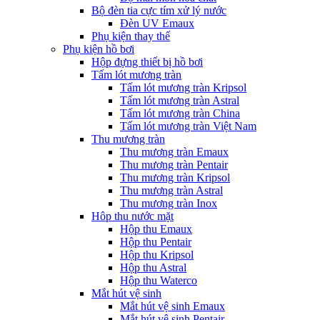
Bộ đèn tia cực tím xử lý nước
Đèn UV Emaux
Phụ kiện thay thế
Phụ kiện hồ bơi
Hộp đựng thiết bị hồ bơi
Tấm lót mương tràn
Tấm lót mương tràn Kripsol
Tấm lót mương tràn Astral
Tấm lót mương tràn China
Tấm lót mương tràn Việt Nam
Thu mương tràn
Thu mương tràn Emaux
Thu mương tràn Pentair
Thu mương tràn Kripsol
Thu mương tràn Astral
Thu mương tràn Inox
Hôp thu nước mặt
Hộp thu Emaux
Hộp thu Pentair
Hộp thu Kripsol
Hộp thu Astral
Hộp thu Waterco
Mắt hút vệ sinh
Mắt hút vệ sinh Emaux
Mắt hút vệ sinh Pentair