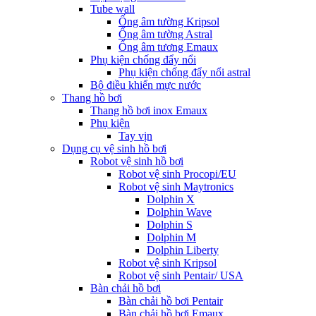
Tube wall
Ống âm tường Kripsol
Ống âm tường Astral
Ống âm tương Emaux
Phụ kiện chống đẩy nổi
Phụ kiện chống đẩy nổi astral
Bộ điều khiển mực nước
Thang hồ bơi
Thang hồ bơi inox Emaux
Phụ kiện
Tay vịn
Dụng cụ vệ sinh hồ bơi
Robot vệ sinh hồ bơi
Robot vệ sinh Procopi/EU
Robot vệ sinh Maytronics
Dolphin X
Dolphin Wave
Dolphin S
Dolphin M
Dolphin Liberty
Robot vệ sinh Kripsol
Robot vệ sinh Pentair/ USA
Bàn chải hồ bơi
Bàn chải hồ bơi Pentair
Bàn chải hồ bơi Emaux