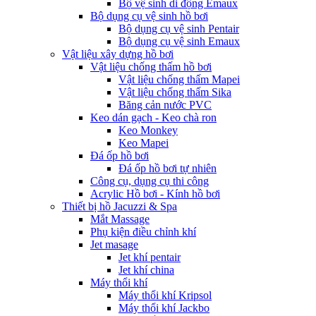
Bộ vệ sinh di động Emaux
Bộ dụng cụ vệ sinh hồ bơi
Bộ dụng cụ vệ sinh Pentair
Bộ dụng cụ vệ sinh Emaux
Vật liệu xây dựng hồ bơi
Vật liệu chống thấm hồ bơi
Vật liệu chống thấm Mapei
Vật liệu chống thấm Sika
Băng cản nước PVC
Keo dán gạch - Keo chà ron
Keo Monkey
Keo Mapei
Đá ốp hồ bơi
Đá ốp hồ bơi tự nhiên
Công cụ, dụng cụ thi công
Acrylic Hồ bơi - Kính hồ bơi
Thiết bị hồ Jacuzzi & Spa
Mắt Massage
Phụ kiện điều chỉnh khí
Jet masage
Jet khí pentair
Jet khí china
Máy thổi khí
Máy thổi khí Kripsol
Máy thổi khí Jackbo