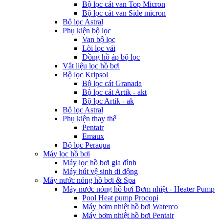
Bộ lọc cát van Top Micron
Bộ lọc cát van Side micron
Bộ lọc Astral
Phụ kiện bộ lọc
Van bộ lọc
Lõi lọc vải
Đồng hồ áp bộ lọc
Vật liệu lọc hồ bơi
Bộ lọc Kripsol
Bộ lọc cát Granada
Bộ lọc cát Artik - akt
Bộ lọc Artik - ak
Bộ lọc Astral
Phụ kiện thay thế
Pentair
Emaux
Bộ lọc Peraqua
Máy lọc hồ bơi
Máy lọc hồ bơi gia đình
Máy hút vệ sinh di động
Máy nước nóng hồ bơi & Spa
Máy nước nóng hồ bơi Bơm nhiệt - Heater Pump
Pool Heat pump Procopi
Máy bơm nhiệt hồ bơi Waterco
Máy bơm nhiệt hồ bơi Pentair