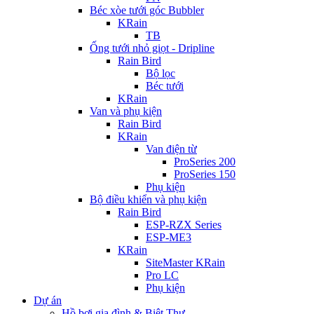
Béc xòe tưới góc Bubbler
KRain
TB
Ống tưới nhỏ giọt - Dripline
Rain Bird
Bộ lọc
Béc tưới
KRain
Van và phụ kiện
Rain Bird
KRain
Van điện từ
ProSeries 200
ProSeries 150
Phụ kiện
Bộ điều khiển và phụ kiện
Rain Bird
ESP-RZX Series
ESP-ME3
KRain
SiteMaster KRain
Pro LC
Phụ kiện
Dự án
Hồ bơi gia đình & Biệt Thự