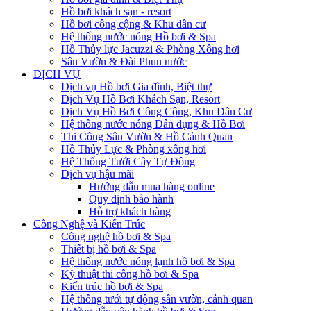
Hồ bơi khách sạn - resort
Hồ bơi công cộng & Khu dân cư
Hệ thống nước nóng Hồ bơi & Spa
Hồ Thủy lực Jacuzzi & Phòng Xông hơi
Sân Vườn & Đài Phun nước
DỊCH VỤ
Dịch vụ Hồ bơi Gia đình, Biệt thự
Dịch Vụ Hồ Bơi Khách Sạn, Resort
Dịch Vụ Hồ Bơi Công Cộng, Khu Dân Cư
Hệ thống nước nóng Dân dụng & Hồ Bơi
Thi Công Sân Vườn & Hồ Cảnh Quan
Hồ Thủy Lực & Phòng xông hơi
Hệ Thống Tưới Cây Tự Động
Dịch vụ hậu mãi
Hướng dẫn mua hàng online
Quy định bảo hành
Hỗ trợ khách hàng
Công Nghệ và Kiến Trúc
Công nghệ hồ bơi & Spa
Thiết bị hồ bơi & Spa
Hệ thống nước nóng lạnh hồ bơi & Spa
Kỹ thuật thi công hồ bơi & Spa
Kiến trúc hồ bơi & Spa
Hệ thống tưới tự động sân vườn, cảnh quan