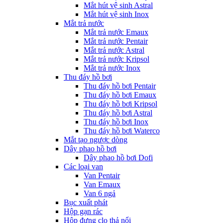
Mắt hút vệ sinh Astral
Mắt hút vệ sinh Inox
Mắt trả nước
Mắt trả nước Emaux
Mắt trả nước Pentair
Mắt trả nước Astral
Mắt trả nước Kripsol
Mắt trả nước Inox
Thu đáy hồ bơi
Thu đáy hồ bơi Pentair
Thu đáy hồ bơi Emaux
Thu đáy hồ bơi Kripsol
Thu đáy hồ bơi Astral
Thu đáy hồ bơi Inox
Thu đáy hồ bơi Waterco
Mắt tạo ngược dòng
Dây phao hồ bơi
Dây phao hồ bơi Dofi
Các loại van
Van Pentair
Van Emaux
Van 6 ngả
Bục xuất phát
Hộp gạn rác
Hộp đựng clo thả nổi