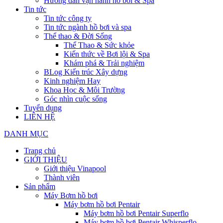
Hướng dẫn vận hành hồ bơi & Spa
Tin tức
Tin tức công ty
Tin tức ngành hồ bơi và spa
Thể thao & Đời Sống
Thể Thao & Sức khỏe
Kiến thức về Bơi lội & Spa
Khám phá & Trải nghiệm
BLog Kiến trúc Xây dựng
Kinh nghiệm Hay
Khoa Học & Môi Trường
Góc nhìn cuộc sống
Tuyển dụng
LIÊN HỆ
DANH MỤC
Trang chủ
GIỚI THIỆU
Giới thiệu Vinapool
Thành viên
Sản phẩm
Máy Bơm hồ bơi
Máy bơm hồ bơi Pentair
Máy bơm hồ bơi Pentair Superflo
Máy bơm hồ bơi Pentair Whisperflo