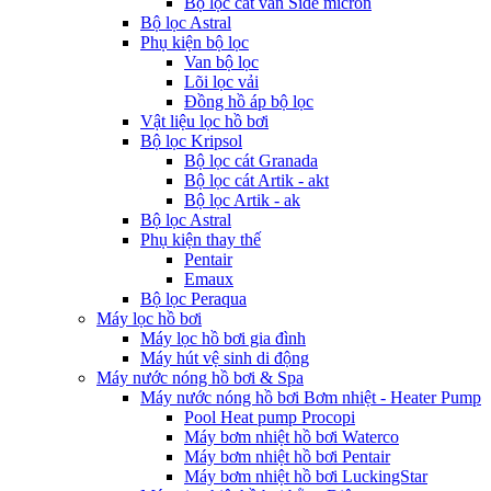
Bộ lọc cát van Side micron
Bộ lọc Astral
Phụ kiện bộ lọc
Van bộ lọc
Lõi lọc vải
Đồng hồ áp bộ lọc
Vật liệu lọc hồ bơi
Bộ lọc Kripsol
Bộ lọc cát Granada
Bộ lọc cát Artik - akt
Bộ lọc Artik - ak
Bộ lọc Astral
Phụ kiện thay thế
Pentair
Emaux
Bộ lọc Peraqua
Máy lọc hồ bơi
Máy lọc hồ bơi gia đình
Máy hút vệ sinh di động
Máy nước nóng hồ bơi & Spa
Máy nước nóng hồ bơi Bơm nhiệt - Heater Pump
Pool Heat pump Procopi
Máy bơm nhiệt hồ bơi Waterco
Máy bơm nhiệt hồ bơi Pentair
Máy bơm nhiệt hồ bơi LuckingStar