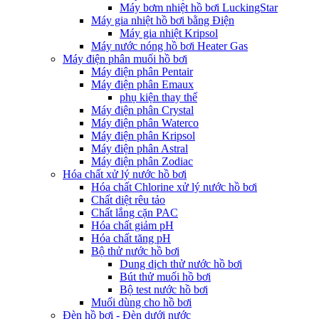
Máy bơm nhiệt hồ bơi LuckingStar
Máy gia nhiệt hồ bơi bằng Điện
Máy gia nhiệt Kripsol
Máy nước nóng hồ bơi Heater Gas
Máy điện phân muối hồ bơi
Máy điện phân Pentair
Máy điện phân Emaux
phụ kiện thay thế
Máy điện phân Crystal
Máy điện phân Waterco
Máy điện phân Kripsol
Máy điện phân Astral
Máy điện phân Zodiac
Hóa chất xử lý nước hồ bơi
Hóa chất Chlorine xử lý nước hồ bơi
Chất diệt rêu tảo
Chất lắng cặn PAC
Hóa chất giảm pH
Hóa chất tăng pH
Bộ thử nước hồ bơi
Dung dịch thử nước hồ bơi
Bút thử muối hồ bơi
Bộ test nước hồ bơi
Muối dùng cho hồ bơi
Đèn hồ bơi - Đèn dưới nước