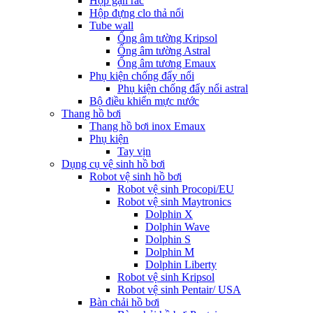
Hộp gạn rác
Hộp đựng clo thả nổi
Tube wall
Ống âm tường Kripsol
Ống âm tường Astral
Ống âm tương Emaux
Phụ kiện chống đẩy nổi
Phụ kiện chống đẩy nổi astral
Bộ điều khiển mực nước
Thang hồ bơi
Thang hồ bơi inox Emaux
Phụ kiện
Tay vịn
Dụng cụ vệ sinh hồ bơi
Robot vệ sinh hồ bơi
Robot vệ sinh Procopi/EU
Robot vệ sinh Maytronics
Dolphin X
Dolphin Wave
Dolphin S
Dolphin M
Dolphin Liberty
Robot vệ sinh Kripsol
Robot vệ sinh Pentair/ USA
Bàn chải hồ bơi