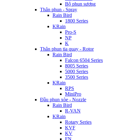
Bộ phun sương
Thân phun - Spray
Rain Bird
1800 Series
KRain
Pro-S
NP
K
Thân phun tia quay - Rotor
Rain Bird
Falcon 6504 Series
8005 Series
5000 Series
3500 Series
KRain
RPS
MiniPro
Đầu phun xòe - Nozzle
Rain Bird
R-VAN
KRain
Rotary Series
KVF
KV
FN