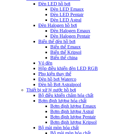
Đèn LED hồ bơi
Đèn LED Emaux
Đèn LED Pentair
Đèn LED Astral
Đèn Halogen hồ bơi
Đèn Halogen Emaux
Đèn Halogen Pentair
Biến thế đèn hồ bơi
Biến thế Emaux
Biến thế Kripsol
Biến thế china
Vỏ đèn
Hộp điều khiển đèn LED RGB
Phụ kiện thay thế
Đèn hồ bơi Waterco
Đèn hồ Bơi Astralpool
Thiết bị xử lý nước hồ bơi
Bộ điều khiển châm hóa chất
Bơm định lượng hóa chất
Bơm định lượng Emaux
Bơm định lượng Astral
Bơm định lượng Pentair
Bơm định lượng Kripsol
Bộ mài mòn hóa chất
Bộ mài mòn hóa chất