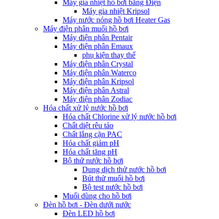
Máy gia nhiệt hồ bơi bằng Điện
Máy gia nhiệt Kripsol
Máy nước nóng hồ bơi Heater Gas
Máy điện phân muối hồ bơi
Máy điện phân Pentair
Máy điện phân Emaux
phụ kiện thay thế
Máy điện phân Crystal
Máy điện phân Waterco
Máy điện phân Kripsol
Máy điện phân Astral
Máy điện phân Zodiac
Hóa chất xử lý nước hồ bơi
Hóa chất Chlorine xử lý nước hồ bơi
Chất diệt rêu tảo
Chất lắng cặn PAC
Hóa chất giảm pH
Hóa chất tăng pH
Bộ thử nước hồ bơi
Dung dịch thử nước hồ bơi
Bút thử muối hồ bơi
Bộ test nước hồ bơi
Muối dùng cho hồ bơi
Đèn hồ bơi - Đèn dưới nước
Đèn LED hồ bơi