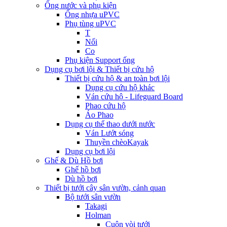
Ống nước và phụ kiện
Ống nhựa uPVC
Phụ tùng uPVC
T
Nối
Co
Phụ kiện Support ống
Dụng cụ bơi lội & Thiết bị cứu hộ
Thiết bị cứu hộ & an toàn bơi lội
Dụng cụ cứu hộ khác
Ván cứu hộ - Lifeguard Board
Phao cứu hộ
Áo Phao
Dụng cụ thể thao dưới nước
Ván Lướt sóng
Thuyền chèoKayak
Dụng cụ bơi lội
Ghế & Dù Hồ bơi
Ghế hồ bơi
Dù hồ bơi
Thiết bị tưới cây sân vườn, cảnh quan
Bộ tưới sân vườn
Takagi
Holman
Cuộn vòi tưới