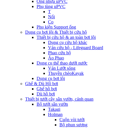
Ống nhựa uPVC
Phụ tùng uPVC
T
Nối
Co
Phụ kiện Support ống
Dụng cụ bơi lội & Thiết bị cứu hộ
Thiết bị cứu hộ & an toàn bơi lội
Dụng cụ cứu hộ khác
Ván cứu hộ - Lifeguard Board
Phao cứu hộ
Áo Phao
Dụng cụ thể thao dưới nước
Ván Lướt sóng
Thuyền chèoKayak
Dụng cụ bơi lội
Ghế & Dù Hồ bơi
Ghế hồ bơi
Dù hồ bơi
Thiết bị tưới cây sân vườn, cảnh quan
Bộ tưới sân vườn
Takagi
Holman
Cuộn vòi tưới
Bộ phun sương