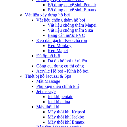
Bộ dụng cụ vệ sinh Pentair
Bộ dụng cụ vệ sinh Emaux
Vật liệu xây dựng hồ bơi
Vật liệu chống thấm hồ bơi
Vật liệu chống thấm Mapei
Vật liệu chống thấm Sika
Băng cản nước PVC
Keo dán gạch - Keo chà ron
Keo Monkey
Keo Mapei
Đá ốp hồ bơi
Đá ốp hồ bơi tự nhiên
Công cụ, dụng cụ thi công
Acrylic Hồ bơi - Kính hồ bơi
Thiết bị hồ Jacuzzi & Spa
Mắt Massage
Phụ kiện điều chỉnh khí
Jet masage
Jet khí pentair
Jet khí china
Máy thổi khí
Máy thổi khí Kripsol
Máy thổi khí Jackbo
Máy thổi khí Emaux