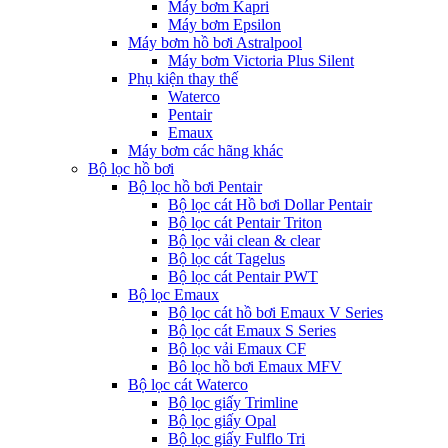
Máy bơm Kapri
Máy bơm Epsilon
Máy bơm hồ bơi Astralpool
Máy bơm Victoria Plus Silent
Phụ kiện thay thế
Waterco
Pentair
Emaux
Máy bơm các hãng khác
Bộ lọc hồ bơi
Bộ lọc hồ bơi Pentair
Bộ lọc cát Hồ bơi Dollar Pentair
Bộ lọc cát Pentair Triton
Bộ lọc vải clean & clear
Bộ lọc cát Tagelus
Bộ lọc cát Pentair PWT
Bộ lọc Emaux
Bộ lọc cát hồ bơi Emaux V Series
Bộ lọc cát Emaux S Series
Bộ lọc vải Emaux CF
Bô lọc hồ bơi Emaux MFV
Bộ lọc cát Waterco
Bộ lọc giấy Trimline
Bộ lọc giấy Opal
Bộ lọc giấy Fulflo Tri