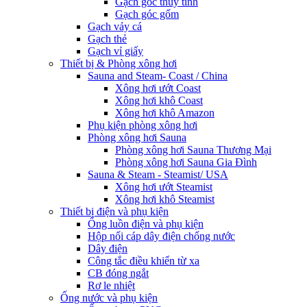
Gạch góc thủy tinh
Gạch góc gốm
Gạch vảy cá
Gạch thẻ
Gạch vỉ giấy
Thiết bị & Phòng xông hơi
Sauna and Steam- Coast / China
Xông hơi ướt Coast
Xông hơi khô Coast
Xông hơi khô Amazon
Phụ kiện phòng xông hơi
Phòng xông hơi Sauna
Phòng xông hơi Sauna Thương Mại
Phòng xông hơi Sauna Gia Đình
Sauna & Steam - Steamist/ USA
Xông hơi ướt Steamist
Xông hơi khô Steamist
Thiết bị điện và phụ kiện
Ống luồn điện và phụ kiện
Hộp nối cáp dây điện chống nước
Dây điện
Công tắc điều khiển từ xa
CB đóng ngắt
Rơ le nhiệt
Ống nước và phụ kiện