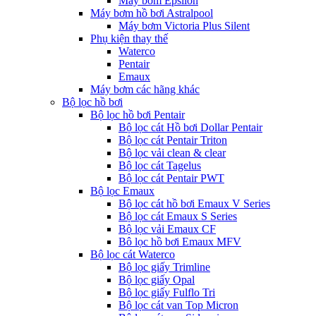
Máy bơm Epsilon
Máy bơm hồ bơi Astralpool
Máy bơm Victoria Plus Silent
Phụ kiện thay thế
Waterco
Pentair
Emaux
Máy bơm các hãng khác
Bộ lọc hồ bơi
Bộ lọc hồ bơi Pentair
Bộ lọc cát Hồ bơi Dollar Pentair
Bộ lọc cát Pentair Triton
Bộ lọc vải clean & clear
Bộ lọc cát Tagelus
Bộ lọc cát Pentair PWT
Bộ lọc Emaux
Bộ lọc cát hồ bơi Emaux V Series
Bộ lọc cát Emaux S Series
Bộ lọc vải Emaux CF
Bô lọc hồ bơi Emaux MFV
Bộ lọc cát Waterco
Bộ lọc giấy Trimline
Bộ lọc giấy Opal
Bộ lọc giấy Fulflo Tri
Bộ lọc cát van Top Micron