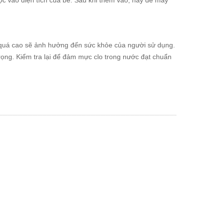
ộc vào diện tích của bể. Sau khi thêm vào, hãy để máy
 quá cao sẽ ảnh hưởng đến sức khỏe của người sử dụng.
trọng. Kiểm tra lại để đảm mực clo trong nước đạt chuẩn