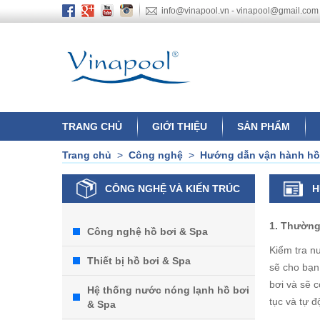
info@vinapool.vn - vinapool@gmail.com
TRANG CHỦ
GIỚI THIỆU
SẢN PHẨM
Trang chủ
>
Công nghệ
>
Hướng dẫn vận hành hồ
CÔNG NGHỆ VÀ KIẾN TRÚC
H
1. Thường
Công nghệ hồ bơi & Spa
Kiểm tra n
Thiết bị hồ bơi & Spa
sẽ cho bạn
bơi và sẽ 
Hệ thống nước nóng lạnh hồ bơi
tục và tự 
& Spa