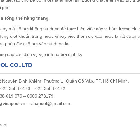
ất diệt tảo cho bể bơi mỗi tháng một lần. Lượng chất thêm vào tùy thu
i giờ.
ch tổng thể hàng tháng
gày mà hồ bơi không sử dụng để thực hiện việc này vì hàm lượng clo
dụng diệt khuẩn trong nước vì vậy việc thêm clo vào nước là rất quan 
cho phép đưa hồ bơi vào sử dụng lại.
ng cấp các dịch vụ vệ sinh hồ bơi định kỳ
OOL CO.,LTD
22 Nguyễn Bỉnh Khiêm, Phường 1, Quận Gò Vấp, TP. Hồ Chí Minh.
: 028 3588 0123 – 028 3588 0122
0938 619 079 – 0909 273179
o@vinapool.vn – vinapool@gmail.com
pool