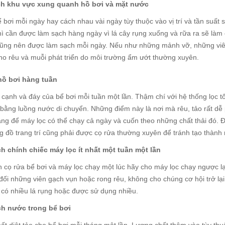
ch khu vực xung quanh hồ bơi và mặt nước
 bơi mỗi ngày hay cách nhau vài ngày tùy thuộc vào vị trí và tần suấ
hì cần được làm sạch hàng ngày vì lá cây rụng xuống và rữa ra sẽ làm 
ũng nên được làm sạch mỗi ngày. Nếu như những mảnh vỡ, những viên 
cho rêu và muỗi phát triển do môi trường ẩm ướt thường xuyên.
 hồ bơi hàng tuần
 cạnh và đáy của bể bơi mỗi tuần một lần. Thậm chí với hệ thống lọc t
bằng luồng nước di chuyển. Những điểm này là nơi mà rêu, tảo rất dễ 
áng để máy lọc có thể chạy cả ngày và cuốn theo những chất thải đó. Đ
ững đồ trang trí cũng phải được cọ rửa thường xuyên để tránh tạo thàn
h chính chiếc máy lọc ít nhất một tuần một lần
n cọ rửa bể bơi và máy lọc chạy một lúc hãy cho máy lọc chạy ngược l
 đối những viên gạch vụn hoặc rong rêu, không cho chúng cơ hội trở lại
 có nhiều lá rụng hoặc được sử dụng nhiều.
ch nước trong bể bơi