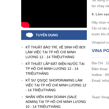
Sử dụng ch
lọc chạy và
6. Làm sạ
Hãy chọn n
Clo có tác 
trước khi 
TUYỂN DỤNG
Vinapool cu
KỸ THUẬT BẢO TRÌ, VỆ SINH HỒ BƠI
VINA P
LÀM VIỆC TẠI TP HỒ CHÍ MINH
LƯƠNG 12 - 14 TRIỆU/THÁNG
Địa Chỉ : 
KỸ THUẬT LẮP ĐẶT ĐIỆN NƯỚC TẠI
TP HỒ CHÍ MINH LƯƠNG 12 - 14
Điện thoại
TRIỆU/THÁNG
hotline : 
KỸ SƯ QS/QC SHOPDRAWING LÀM
Email: inf
VIỆC TẠI TP HỒ CHÍ MINH LƯƠNG 12
- 14 TRIỆU/THÁNG
NHÂN VIÊN KINH DOANH (SALE
Team Vina
ADMIN) TẠI TP HỒ CHÍ MINH LƯƠNG
10 - 14 TRIỆU/THÁNG