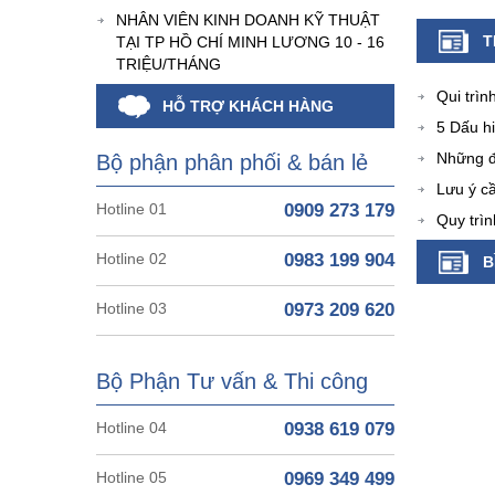
NHÂN VIÊN KINH DOANH KỸ THUẬT
T
TẠI TP HỒ CHÍ MINH LƯƠNG 10 - 16
TRIỆU/THÁNG
Qui trìn
HỖ TRỢ KHÁCH HÀNG
5 Dấu h
Những đ
Bộ phận phân phối & bán lẻ
Lưu ý cầ
Hotline 01
0909 273 179
Quy trì
Hotline 02
0983 199 904
B
Hotline 03
0973 209 620
Bộ Phận Tư vấn & Thi công
Hotline 04
0938 619 079
Hotline 05
0969 349 499