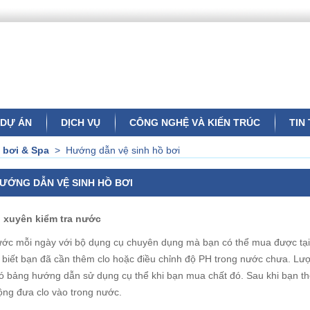
DỰ ÁN
DỊCH VỤ
CÔNG NGHỆ VÀ KIẾN TRÚC
TIN
 bơi & Spa
>
Hướng dẫn vệ sinh hồ bơi
ƯỚNG DẪN VỆ SINH HỒ BƠI
 xuyên kiểm tra nước
ước mỗi ngày với bộ dụng cụ chuyên dụng mà bạn có thể mua được tại c
 biết bạn đã cần thêm clo hoặc điều chỉnh độ PH trong nước chưa. Lư
có bảng hướng dẫn sử dụng cụ thể khi bạn mua chất đó. Sau khi bạn thê
động đưa clo vào trong nước.