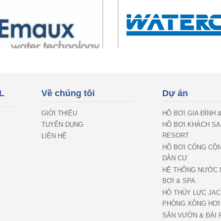
L
Về chúng tôi
Dự án
GIỚI THIỆU
HỒ BƠI GIA ĐÌNH 
TUYỂN DỤNG
HỒ BƠI KHÁCH SẠ
RESORT
LIÊN HỆ
HỒ BƠI CÔNG CỘ
DÂN CƯ
HỆ THỐNG NƯỚC 
BƠI & SPA
HỒ THỦY LỰC JAC
PHÒNG XÔNG HƠI
SÂN VƯỜN & ĐÀI 