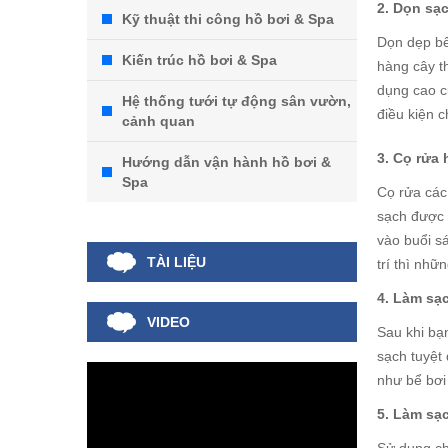
2. Dọn sạ
Kỹ thuật thi công hồ bơi & Spa
Dọn dẹp bể
Kiến trúc hồ bơi & Spa
hàng cây t
dụng cao c
Hệ thống tưới tự động sân vườn,
điều kiện 
cảnh quan
3. Cọ rửa
Hướng dẫn vận hành hồ bơi &
Spa
Cọ rửa các
sạch được 
vào buổi s
TÀI LIỆU
trí thì nh
4. Làm sạc
VIDEO
Sau khi bạ
sạch tuyệt
như bể bơi
5. Làm sạ