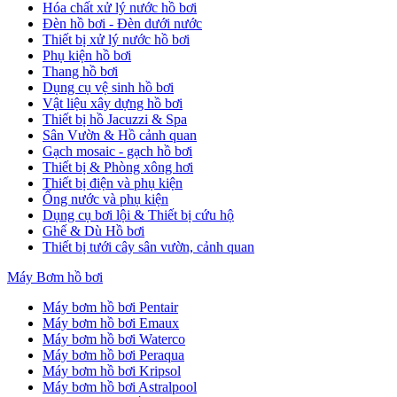
Hóa chất xử lý nước hồ bơi
Đèn hồ bơi - Đèn dưới nước
Thiết bị xử lý nước hồ bơi
Phụ kiện hồ bơi
Thang hồ bơi
Dụng cụ vệ sinh hồ bơi
Vật liệu xây dựng hồ bơi
Thiết bị hồ Jacuzzi & Spa
Sân Vườn & Hồ cảnh quan
Gạch mosaic - gạch hồ bơi
Thiết bị & Phòng xông hơi
Thiết bị điện và phụ kiện
Ống nước và phụ kiện
Dụng cụ bơi lội & Thiết bị cứu hộ
Ghế & Dù Hồ bơi
Thiết bị tưới cây sân vườn, cảnh quan
Máy Bơm hồ bơi
Máy bơm hồ bơi Pentair
Máy bơm hồ bơi Emaux
Máy bơm hồ bơi Waterco
Máy bơm hồ bơi Peraqua
Máy bơm hồ bơi Kripsol
Máy bơm hồ bơi Astralpool