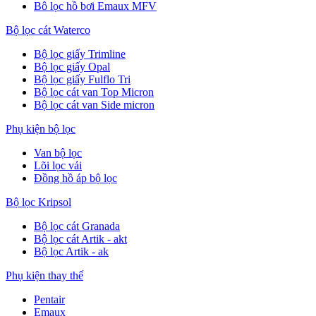
Bô lọc hồ bơi Emaux MFV
Bộ lọc cát Waterco
Bộ lọc giấy Trimline
Bộ lọc giấy Opal
Bộ lọc giấy Fulflo Tri
Bộ lọc cát van Top Micron
Bộ lọc cát van Side micron
Phụ kiện bộ lọc
Van bộ lọc
Lõi lọc vải
Đồng hồ áp bộ lọc
Bộ lọc Kripsol
Bộ lọc cát Granada
Bộ lọc cát Artik - akt
Bộ lọc Artik - ak
Phụ kiện thay thế
Pentair
Emaux