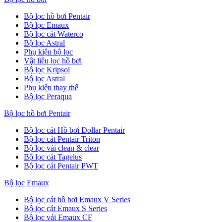
Bộ lọc hồ bơi Pentair
Bộ lọc Emaux
Bộ lọc cát Waterco
Bộ lọc Astral
Phụ kiện bộ lọc
Vật liệu lọc hồ bơi
Bộ lọc Kripsol
Bộ lọc Astral
Phụ kiện thay thế
Bộ lọc Peraqua
Bộ lọc hồ bơi Pentair
Bộ lọc cát Hồ bơi Dollar Pentair
Bộ lọc cát Pentair Triton
Bộ lọc vải clean & clear
Bộ lọc cát Tagelus
Bộ lọc cát Pentair PWT
Bộ lọc Emaux
Bộ lọc cát hồ bơi Emaux V Series
Bộ lọc cát Emaux S Series
Bộ lọc vải Emaux CF