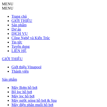
MENU
MENU
Trang chủ
GIỚI THIỆU
Sản phẩm
Dự án
DỊCH VỤ
Công Nghệ và Kiến Trúc
Tin tức
Tuyển dụng
LIÊN HỆ
GIỚI THIỆU
Giới thiệu Vinapool
Thành viên
Sản phẩm
Máy Bơm hồ bơi
Bộ lọc hồ bơi
Máy lọc hồ bơi
Máy nước nóng hồ bơi & Spa
Máy điện phân muối hồ bơi