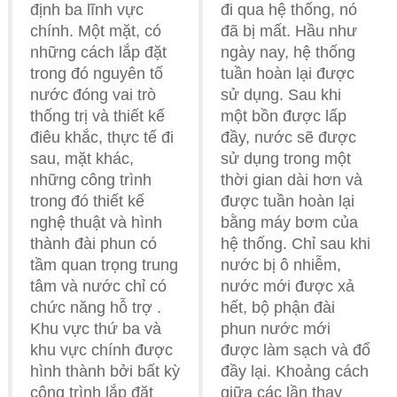
định ba lĩnh vực
đi qua hệ thống, nó
chính. Một mặt, có
đã bị mất. Hầu như
những cách lắp đặt
ngày nay, hệ thống
trong đó nguyên tố
tuần hoàn lại được
nước đóng vai trò
sử dụng. Sau khi
thống trị và thiết kế
một bồn được lấp
điêu khắc, thực tế đi
đầy, nước sẽ được
sau, mặt khác,
sử dụng trong một
những công trình
thời gian dài hơn và
trong đó thiết kế
được tuần hoàn lại
nghệ thuật và hình
bằng máy bơm của
thành đài phun có
hệ thống. Chỉ sau khi
tầm quan trọng trung
nước bị ô nhiễm,
tâm và nước chỉ có
nước mới được xả
chức năng hỗ trợ .
hết, bộ phận đài
Khu vực thứ ba và
phun nước mới
khu vực chính được
được làm sạch và đổ
hình thành bởi bất kỳ
đầy lại. Khoảng cách
công trình lắp đặt
giữa các lần thay