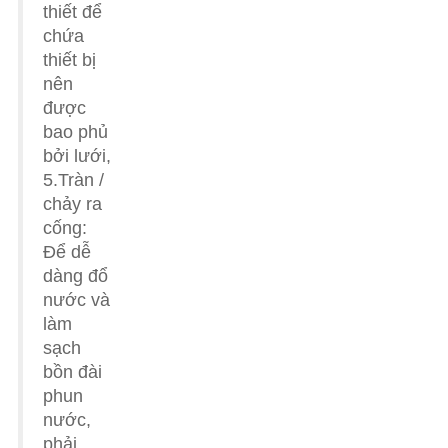
thiết để
chứa
thiết bị
nên
được
bao phủ
bởi lưới,
5.Tràn /
chảy ra
cống:
Để dễ
dàng đổ
nước và
làm
sạch
bồn đài
phun
nước,
phải