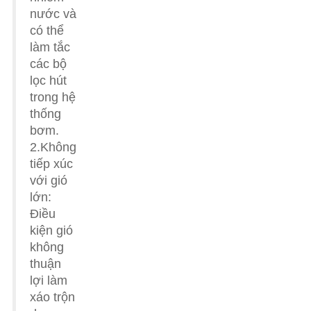
nước và
có thể
làm tắc
các bộ
lọc hút
trong hệ
thống
bơm.
2.Không
tiếp xúc
với gió
lớn:
Điều
kiện gió
không
thuận
lợi làm
xáo trộn