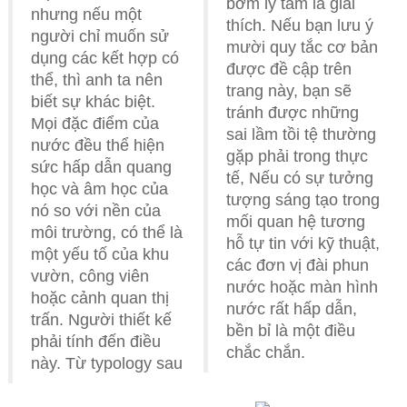
bơm ly tâm là giải
nhưng nếu một
thích. Nếu bạn lưu ý
người chỉ muốn sử
mười quy tắc cơ bản
dụng các kết hợp có
được đề cập trên
thể, thì anh ta nên
trang này, bạn sẽ
biết sự khác biệt.
tránh được những
Mọi đặc điểm của
sai lầm tồi tệ thường
nước đều thể hiện
gặp phải trong thực
sức hấp dẫn quang
tế, Nếu có sự tưởng
học và âm học của
tượng sáng tạo trong
nó so với nền của
mối quan hệ tương
môi trường, có thể là
hỗ tự tin với kỹ thuật,
một yếu tố của khu
các đơn vị đài phun
vườn, công viên
nước hoặc màn hình
hoặc cảnh quan thị
nước rất hấp dẫn,
trấn. Người thiết kế
bền bỉ là một điều
phải tính đến điều
chắc chắn.
này. Từ typology sau