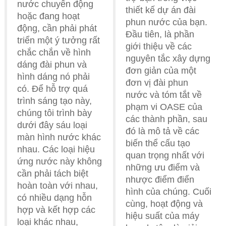
nước chuyển động
thiết kế dự án đài
hoặc đang hoạt
phun nước của bạn.
động, cần phải phát
Đầu tiên, là phần
triển một ý tưởng rất
giới thiệu về các
chắc chắn về hình
nguyên tắc xây dựng
dáng đài phun và
đơn giản của một
hình dáng nó phải
đơn vị đài phun
có. Để hỗ trợ quá
nước và tóm tắt về
trình sáng tạo này,
phạm vi OASE của
chúng tôi trình bày
các thành phần, sau
dưới đây sáu loại
đó là mô tả về các
màn hình nước khác
biến thể cấu tạo
nhau. Các loại hiệu
quan trọng nhất với
ứng nước này không
những ưu điểm và
cần phải tách biệt
nhược điểm điển
hoàn toàn với nhau,
hình của chúng. Cuối
có nhiều dạng hỗn
cùng, hoạt động và
hợp và kết hợp các
hiệu suất của máy
loại khác nhau,