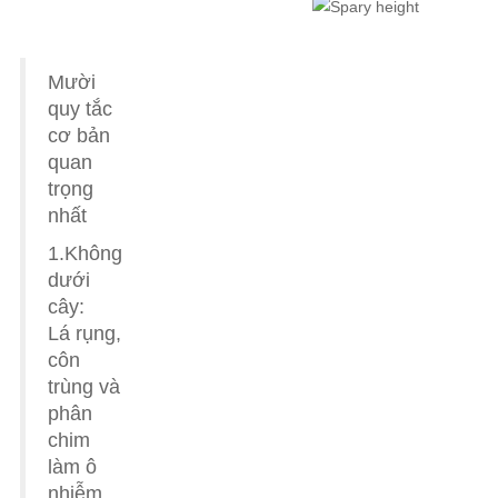
Mười
quy tắc
cơ bản
quan
trọng
nhất
1.Không
dưới
cây:
Lá rụng,
côn
trùng và
phân
chim
làm ô
nhiễm