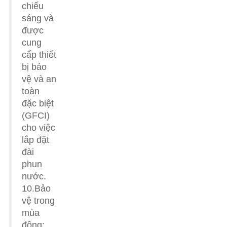
chiếu
sáng và
được
cung
cấp thiết
bị bảo
vệ và an
toàn
đặc biệt
(GFCI)
cho việc
lắp đặt
đài
phun
nước.
10.Bảo
vệ trong
mùa
đông: