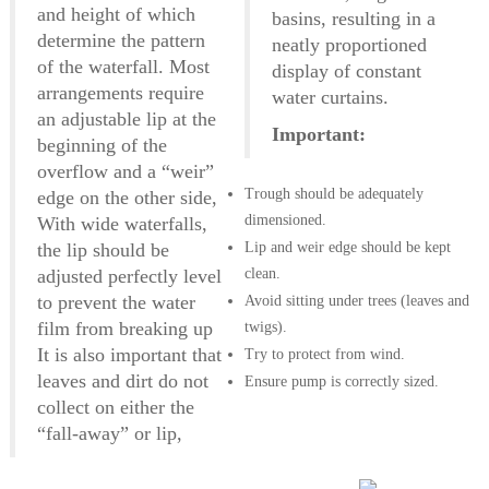
and height of which
basins, resulting in a
determine the pattern
neatly proportioned
of the waterfall. Most
display of constant
arrangements require
water curtains.
an adjustable lip at the
Important:
beginning of the
overflow and a “weir”
Trough should be adequately
edge on the other side,
dimensioned.
With wide waterfalls,
the lip should be
Lip and weir edge should be kept
adjusted perfectly level
clean.
to prevent the water
Avoid sitting under trees (leaves and
film from breaking up
twigs).
It is also important that
Try to protect from wind.
leaves and dirt do not
Ensure pump is correctly sized.
collect on either the
“fall-away” or lip,