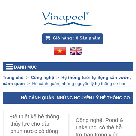
Giỏ hàng :
0
Sản phẩm
DANH MỤC
Trang chủ
>
Công nghệ
>
Hệ thống tưới tự động sân vườn,
cảnh quan
>
Hồ cảnh quản, những nguyên lý hệ thống cơ bản
HỒ CẢNH QUẢN, NHỮNG NGUYÊN LÝ HỆ THỐNG CƠ
BẢN
Để thiết kế hệ thống
Công nghệ, Pond &
thủy lực cho đài
Lake Inc. có thể hỗ
phun nước có dòng
trợ bạn trong việc