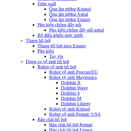
Tube wall
Ống âm tường Kripsol
Ống âm tường Astral
Ống âm tương Emaux
Phụ kiện chống đẩy nổi
Phụ kiện chống đẩy nổi astral
Bộ điều khiển mực nước
Thang hồ bơi
Thang hồ bơi inox Emaux
Phụ kiện
Tay vịn
Dụng cụ vệ sinh hồ bơi
Robot vệ sinh hồ bơi
Robot vệ sinh Procopi/EU
Robot vệ sinh Maytronics
Dolphin X
Dolphin Wave
Dolphin S
Dolphin M
Dolphin Liberty
Robot vệ sinh Kripsol
Robot vệ sinh Pentair/ USA
Bàn chải hồ bơi
Bàn chải hồ bơi Pentair
Bàn chải hồ bơi Emaux