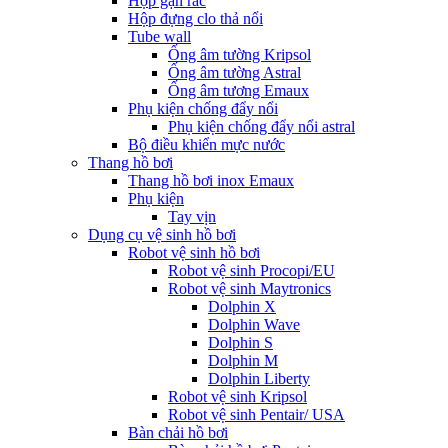
Hộp gạn rác
Hộp đựng clo thả nổi
Tube wall
Ống âm tường Kripsol
Ống âm tường Astral
Ống âm tương Emaux
Phụ kiện chống đẩy nổi
Phụ kiện chống đẩy nổi astral
Bộ điều khiển mực nước
Thang hồ bơi
Thang hồ bơi inox Emaux
Phụ kiện
Tay vịn
Dụng cụ vệ sinh hồ bơi
Robot vệ sinh hồ bơi
Robot vệ sinh Procopi/EU
Robot vệ sinh Maytronics
Dolphin X
Dolphin Wave
Dolphin S
Dolphin M
Dolphin Liberty
Robot vệ sinh Kripsol
Robot vệ sinh Pentair/ USA
Bàn chải hồ bơi