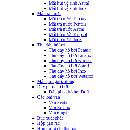
Mắt hút vệ sinh Astral
Mắt hút vệ sinh Inox
Mắt trả nước
Mắt trả nước Emaux
Mắt trả nước Pentair
Mắt trả nước Astral
Mắt trả nước Kripsol
Mắt trả nước Inox
Thu đáy hồ bơi
Thu đáy hồ bơi Pentair
Thu đáy hồ bơi Emaux
Thu đáy hồ bơi Kripsol
Thu đáy hồ bơi Astral
Thu đáy hồ bơi Inox
Thu đáy hồ bơi Waterco
Mắt tạo ngược dòng
Dây phao hồ bơi
Dây phao hồ bơi Dofi
Các loại van
Van Pentair
Van Emaux
Van 6 ngả
Bục xuất phát
Hộp gạn rác
Hộp đựng clo thả nổi