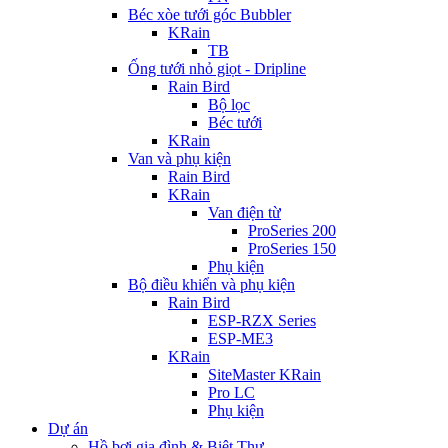
Béc xòe tưới góc Bubbler
KRain
TB
Ống tưới nhỏ giọt - Dripline
Rain Bird
Bộ lọc
Béc tưới
KRain
Van và phụ kiện
Rain Bird
KRain
Van điện từ
ProSeries 200
ProSeries 150
Phụ kiện
Bộ điều khiển và phụ kiện
Rain Bird
ESP-RZX Series
ESP-ME3
KRain
SiteMaster KRain
Pro LC
Phụ kiện
Dự án
Hồ bơi gia đình & Biệt Thự