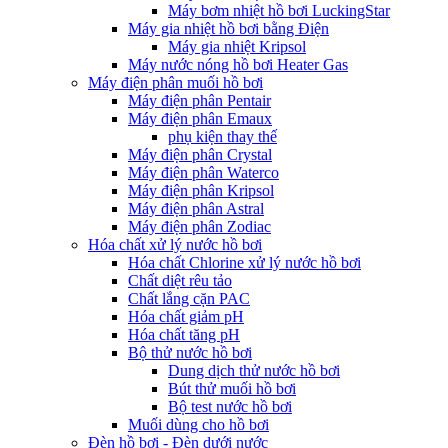
Máy bơm nhiệt hồ bơi LuckingStar
Máy gia nhiệt hồ bơi bằng Điện
Máy gia nhiệt Kripsol
Máy nước nóng hồ bơi Heater Gas
Máy điện phân muối hồ bơi
Máy điện phân Pentair
Máy điện phân Emaux
phụ kiện thay thế
Máy điện phân Crystal
Máy điện phân Waterco
Máy điện phân Kripsol
Máy điện phân Astral
Máy điện phân Zodiac
Hóa chất xử lý nước hồ bơi
Hóa chất Chlorine xử lý nước hồ bơi
Chất diệt rêu tảo
Chất lắng cặn PAC
Hóa chất giảm pH
Hóa chất tăng pH
Bộ thử nước hồ bơi
Dung dịch thử nước hồ bơi
Bút thử muối hồ bơi
Bộ test nước hồ bơi
Muối dùng cho hồ bơi
Đèn hồ bơi - Đèn dưới nước