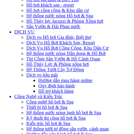
Hồ bơi khách sạn - resort
Hồ bơi công cộng & Khu dân cư
Hệ thống nước nóng Hồ bơi & Spa
Hồ Thủy lực Jacuzzi & Phòng Xông hơi
Sân Vườn & Đài Phun nước
DỊCH VỤ
Dịch vụ Hồ bơi Gia đình, Biệt thự
Dịch Vụ Hồ Bơi Khách Sạn, Resort
Dịch Vụ Hồ Bơi Công Cộng, Khu Dân Cư
Hệ thống nước nóng Dân dụng & Hồ Bơi
Thi Công Sân Vườn & Hồ Cảnh Quan
Hồ Thủy Lực & Phòng xông hơi
Hệ Thống Tưới Cây Tự Động
Dịch vụ hậu mãi
Hướng dẫn mua hàng online
Quy định bảo hành
Hỗ trợ khách hàng
Công Nghệ và Kiến Trúc
Công nghệ hồ bơi & Spa
Thiết bị hồ bơi & Spa
Hệ thống nước nóng lạnh hồ bơi & Spa
Kỹ thuật thi công hồ bơi & Spa
Kiến trúc hồ bơi & Spa
Hệ thống tưới tự động sân vườn, cảnh quan