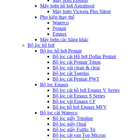
Máy bơm Epsilon
Máy bơm hồ bơi Astralpool
Máy bơm Victoria Plus Silent
Phụ kiện thay thế
Waterco
Pentair
Emaux
Máy bơm các hãng khác
Bộ lọc hồ bơi
Bộ lọc hồ bơi Pentair
Bộ lọc cát Hồ bơi Dollar Pentair
Bộ lọc cát Pentair Triton
Bộ lọc vải clean & clear
Bộ lọc cát Tagelus
Bộ lọc cát Pentair PWT
Bộ lọc Emaux
Bộ lọc cát hồ bơi Emaux V Series
Bộ lọc cát Emaux S Series
Bộ lọc vải Emaux CF
Bô lọc hồ bơi Emaux MFV
Bộ lọc cát Waterco
Bộ lọc giấy Trimline
Bộ lọc giấy Opal
Bộ lọc giấy Fulflo Tri
Bộ lọc cát van Top Micron