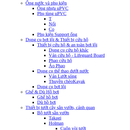
Ống nước và phụ kiện
Ống nhựa uPVC
Phụ tùng uPVC
T
Nối
Co
Phụ kiện Support ống
Dụng cụ bơi lội & Thiết bị cứu hộ
Thiết bị cứu hộ & an toàn bơi lội
Dụng cụ cứu hộ khác
Ván cứu hộ - Lifeguard Board
Phao cứu hộ
Áo Phao
Dụng cụ thể thao dưới nước
Ván Lướt sóng
Thuyền chèoKayak
Dụng cụ bơi lội
Ghế & Dù Hồ bơi
Ghế hồ bơi
Dù hồ bơi
Thiết bị tưới cây sân vườn, cảnh quan
Bộ tưới sân vườn
Takagi
Holman
Cuộn vòi tưới