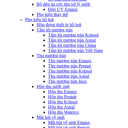
Bộ đèn tia cực tím xử lý nước
Đèn UV Emaux
Phụ kiện thay thế
Phụ kiện hồ bơi
Hộp đựng thiết bị hồ bơi
Tấm lót mương tràn
Tấm lót mương tràn Kripsol
Tấm lót mương tràn Astral
Tấm lót mương tràn China
Tấm lót mương tràn Việt Nam
Thu mương tràn
Thu mương tràn Emaux
Thu mương tràn Pentair
Thu mương tràn Kripsol
Thu mương tràn Astral
Thu mương tràn Inox
Hôp thu nước mặt
Hộp thu Emaux
Hộp thu Pentair
Hộp thu Kripsol
Hộp thu Astral
Hộp thu Waterco
Mắt hút vệ sinh
Mắt hút vệ sinh Emaux
Mắt hút vệ sinh Pentair