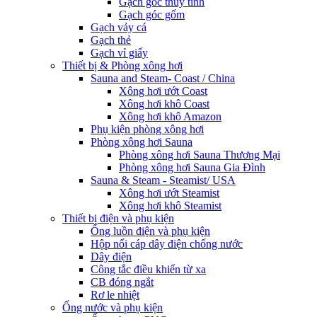
Gạch góc thủy tinh
Gạch góc gốm
Gạch vảy cá
Gạch thẻ
Gạch vỉ giấy
Thiết bị & Phòng xông hơi
Sauna and Steam- Coast / China
Xông hơi ướt Coast
Xông hơi khô Coast
Xông hơi khô Amazon
Phụ kiện phòng xông hơi
Phòng xông hơi Sauna
Phòng xông hơi Sauna Thương Mại
Phòng xông hơi Sauna Gia Đình
Sauna & Steam - Steamist/ USA
Xông hơi ướt Steamist
Xông hơi khô Steamist
Thiết bị điện và phụ kiện
Ống luồn điện và phụ kiện
Hộp nối cáp dây điện chống nước
Dây điện
Công tắc điều khiển từ xa
CB đóng ngắt
Rơ le nhiệt
Ống nước và phụ kiện