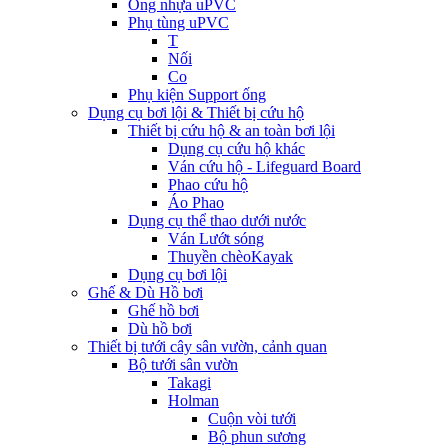
Ống nhựa uPVC
Phụ tùng uPVC
T
Nối
Co
Phụ kiện Support ống
Dụng cụ bơi lội & Thiết bị cứu hộ
Thiết bị cứu hộ & an toàn bơi lội
Dụng cụ cứu hộ khác
Ván cứu hộ - Lifeguard Board
Phao cứu hộ
Áo Phao
Dụng cụ thể thao dưới nước
Ván Lướt sóng
Thuyền chèoKayak
Dụng cụ bơi lội
Ghế & Dù Hồ bơi
Ghế hồ bơi
Dù hồ bơi
Thiết bị tưới cây sân vườn, cảnh quan
Bộ tưới sân vườn
Takagi
Holman
Cuộn vòi tưới
Bộ phun sương