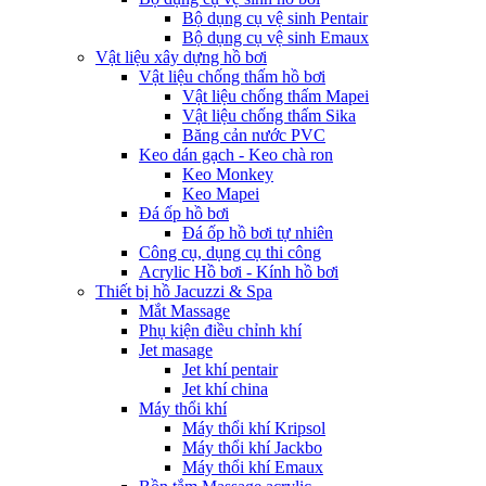
Bộ dụng cụ vệ sinh Pentair
Bộ dụng cụ vệ sinh Emaux
Vật liệu xây dựng hồ bơi
Vật liệu chống thấm hồ bơi
Vật liệu chống thấm Mapei
Vật liệu chống thấm Sika
Băng cản nước PVC
Keo dán gạch - Keo chà ron
Keo Monkey
Keo Mapei
Đá ốp hồ bơi
Đá ốp hồ bơi tự nhiên
Công cụ, dụng cụ thi công
Acrylic Hồ bơi - Kính hồ bơi
Thiết bị hồ Jacuzzi & Spa
Mắt Massage
Phụ kiện điều chỉnh khí
Jet masage
Jet khí pentair
Jet khí china
Máy thổi khí
Máy thổi khí Kripsol
Máy thổi khí Jackbo
Máy thổi khí Emaux