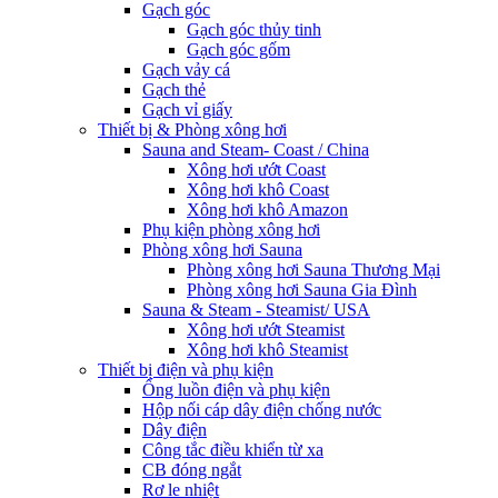
Gạch góc
Gạch góc thủy tinh
Gạch góc gốm
Gạch vảy cá
Gạch thẻ
Gạch vỉ giấy
Thiết bị & Phòng xông hơi
Sauna and Steam- Coast / China
Xông hơi ướt Coast
Xông hơi khô Coast
Xông hơi khô Amazon
Phụ kiện phòng xông hơi
Phòng xông hơi Sauna
Phòng xông hơi Sauna Thương Mại
Phòng xông hơi Sauna Gia Đình
Sauna & Steam - Steamist/ USA
Xông hơi ướt Steamist
Xông hơi khô Steamist
Thiết bị điện và phụ kiện
Ống luồn điện và phụ kiện
Hộp nối cáp dây điện chống nước
Dây điện
Công tắc điều khiển từ xa
CB đóng ngắt
Rơ le nhiệt