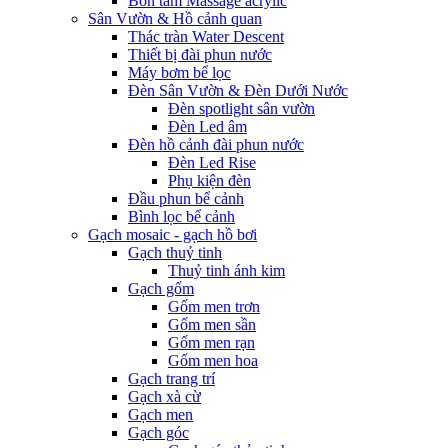
Bồn tắm Massage acrylic
Sân Vườn & Hồ cảnh quan
Thác tràn Water Descent
Thiết bị đài phun nước
Máy bơm bể lọc
Đèn Sân Vườn & Đèn Dưới Nước
Đèn spotlight sân vườn
Đèn Led âm
Đèn hồ cảnh đài phun nước
Đèn Led Rise
Phụ kiện đèn
Đầu phun bể cảnh
Bình lọc bể cảnh
Gạch mosaic - gạch hồ bơi
Gạch thuỷ tinh
Thuỷ tinh ánh kim
Gạch gốm
Gốm men trơn
Gốm men sần
Gốm men rạn
Gốm men hoa
Gạch trang trí
Gạch xà cừ
Gạch men
Gạch góc