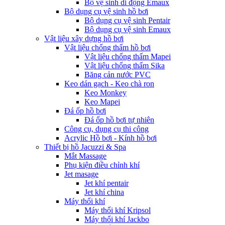
Bộ vệ sinh di động Emaux
Bộ dụng cụ vệ sinh hồ bơi
Bộ dụng cụ vệ sinh Pentair
Bộ dụng cụ vệ sinh Emaux
Vật liệu xây dựng hồ bơi
Vật liệu chống thấm hồ bơi
Vật liệu chống thấm Mapei
Vật liệu chống thấm Sika
Băng cản nước PVC
Keo dán gạch - Keo chà ron
Keo Monkey
Keo Mapei
Đá ốp hồ bơi
Đá ốp hồ bơi tự nhiên
Công cụ, dụng cụ thi công
Acrylic Hồ bơi - Kính hồ bơi
Thiết bị hồ Jacuzzi & Spa
Mắt Massage
Phụ kiện điều chỉnh khí
Jet masage
Jet khí pentair
Jet khí china
Máy thổi khí
Máy thổi khí Kripsol
Máy thổi khí Jackbo