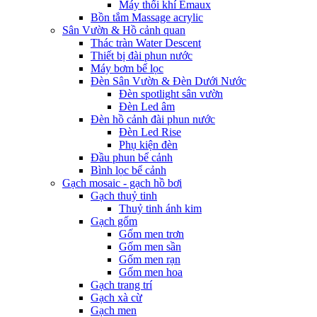
Máy thổi khí Emaux
Bồn tắm Massage acrylic
Sân Vườn & Hồ cảnh quan
Thác tràn Water Descent
Thiết bị đài phun nước
Máy bơm bể lọc
Đèn Sân Vườn & Đèn Dưới Nước
Đèn spotlight sân vườn
Đèn Led âm
Đèn hồ cảnh đài phun nước
Đèn Led Rise
Phụ kiện đèn
Đầu phun bể cảnh
Bình lọc bể cảnh
Gạch mosaic - gạch hồ bơi
Gạch thuỷ tinh
Thuỷ tinh ánh kim
Gạch gốm
Gốm men trơn
Gốm men sần
Gốm men rạn
Gốm men hoa
Gạch trang trí
Gạch xà cừ
Gạch men