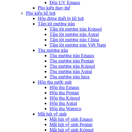
Đèn UV Emaux
Phụ kiện thay thế
Phụ kiện hồ bơi
Hộp đựng thiết bị hồ bơi
Tấm lót mương tràn
Tấm lót mương tràn Kripsol
Tấm lót mương tràn Astral
Tấm lót mương tràn China
Tấm lót mương tràn Việt Nam
Thu mương tràn
Thu mương tràn Emaux
Thu mương tràn Pentair
Thu mương tràn Kripsol
Thu mương tràn Astral
Thu mương tràn Inox
Hôp thu nước mặt
Hộp thu Emaux
Hộp thu Pentair
Hộp thu Kripsol
Hộp thu Astral
Hộp thu Waterco
Mắt hút vệ sinh
Mắt hút vệ sinh Emaux
Mắt hút vệ sinh Pentair
Mắt hút vệ sinh Kripsol