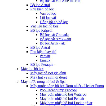
Bộ lọc cát van Side micron
Bộ lọc Astral
Phụ kiện bộ lọc
Van bộ lọc
Lõi lọc vải
Đồng hồ áp bộ lọc
Vật liệu lọc hồ bơi
Bộ lọc Kripsol
Bộ lọc cát Granada
Bộ lọc cát Artik - akt
Bộ lọc Artik - ak
Bộ lọc Astral
Phụ kiện thay thế
Pentair
Emaux
Bộ lọc Peraqua
Máy lọc hồ bơi
Máy lọc hồ bơi gia đình
Máy hút vệ sinh di động
Máy nước nóng hồ bơi & Spa
Máy nước nóng hồ bơi Bơm nhiệt - Heater Pump
Pool Heat pump Procopi
Máy bơm nhiệt hồ bơi Waterco
Máy bơm nhiệt hồ bơi Pentair
Máy bơm nhiệt hồ bơi LuckingStar