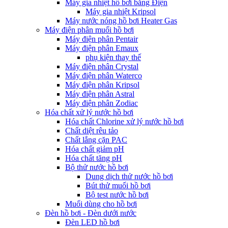
Máy gia nhiệt hồ bơi bằng Điện
Máy gia nhiệt Kripsol
Máy nước nóng hồ bơi Heater Gas
Máy điện phân muối hồ bơi
Máy điện phân Pentair
Máy điện phân Emaux
phụ kiện thay thế
Máy điện phân Crystal
Máy điện phân Waterco
Máy điện phân Kripsol
Máy điện phân Astral
Máy điện phân Zodiac
Hóa chất xử lý nước hồ bơi
Hóa chất Chlorine xử lý nước hồ bơi
Chất diệt rêu tảo
Chất lắng cặn PAC
Hóa chất giảm pH
Hóa chất tăng pH
Bộ thử nước hồ bơi
Dung dịch thử nước hồ bơi
Bút thử muối hồ bơi
Bộ test nước hồ bơi
Muối dùng cho hồ bơi
Đèn hồ bơi - Đèn dưới nước
Đèn LED hồ bơi