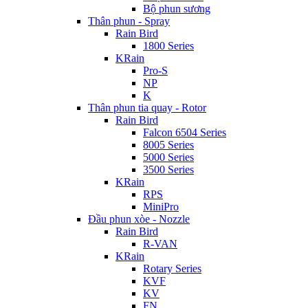
Bộ phun sương
Thân phun - Spray
Rain Bird
1800 Series
KRain
Pro-S
NP
K
Thân phun tia quay - Rotor
Rain Bird
Falcon 6504 Series
8005 Series
5000 Series
3500 Series
KRain
RPS
MiniPro
Đầu phun xòe - Nozzle
Rain Bird
R-VAN
KRain
Rotary Series
KVF
KV
FN