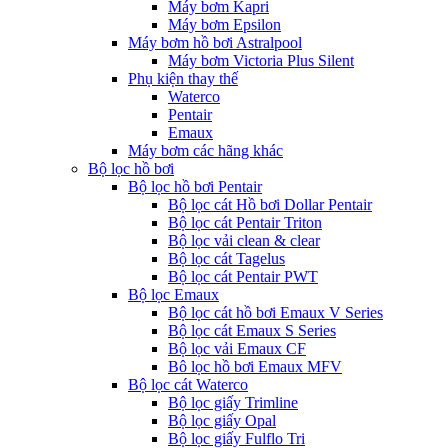
Máy bơm Kapri
Máy bơm Epsilon
Máy bơm hồ bơi Astralpool
Máy bơm Victoria Plus Silent
Phụ kiện thay thế
Waterco
Pentair
Emaux
Máy bơm các hãng khác
Bộ lọc hồ bơi
Bộ lọc hồ bơi Pentair
Bộ lọc cát Hồ bơi Dollar Pentair
Bộ lọc cát Pentair Triton
Bộ lọc vải clean & clear
Bộ lọc cát Tagelus
Bộ lọc cát Pentair PWT
Bộ lọc Emaux
Bộ lọc cát hồ bơi Emaux V Series
Bộ lọc cát Emaux S Series
Bộ lọc vải Emaux CF
Bô lọc hồ bơi Emaux MFV
Bộ lọc cát Waterco
Bộ lọc giấy Trimline
Bộ lọc giấy Opal
Bộ lọc giấy Fulflo Tri