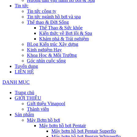
Hướng dẫn vận hành hồ bơi & Spa
Tin tức
Tin tức công ty
Tin tức ngành hồ bơi và spa
Thể thao & Đời Sống
Thể Thao & Sức khỏe
Kiến thức về Bơi lội & Spa
Khám phá & Trải nghiệm
BLog Kiến trúc Xây dựng
Kinh nghiệm Hay
Khoa Học & Môi Trường
Góc nhìn cuộc sống
Tuyển dụng
LIÊN HỆ
DANH MỤC
Trang chủ
GIỚI THIỆU
Giới thiệu Vinapool
Thành viên
Sản phẩm
Máy Bơm hồ bơi
Máy bơm hồ bơi Pentair
Máy bơm hồ bơi Pentair Superflo
Máy bơm hồ bơi Pentair Whisperflo