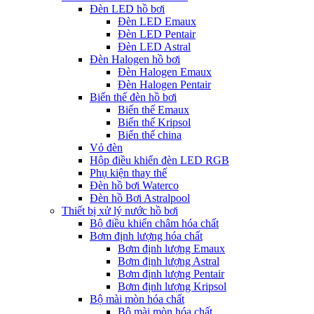
Đèn LED hồ bơi
Đèn LED Emaux
Đèn LED Pentair
Đèn LED Astral
Đèn Halogen hồ bơi
Đèn Halogen Emaux
Đèn Halogen Pentair
Biến thế đèn hồ bơi
Biến thế Emaux
Biến thế Kripsol
Biến thế china
Vỏ đèn
Hộp điều khiển đèn LED RGB
Phụ kiện thay thế
Đèn hồ bơi Waterco
Đèn hồ Bơi Astralpool
Thiết bị xử lý nước hồ bơi
Bộ điều khiển châm hóa chất
Bơm định lượng hóa chất
Bơm định lượng Emaux
Bơm định lượng Astral
Bơm định lượng Pentair
Bơm định lượng Kripsol
Bộ mài mòn hóa chất
Bộ mài mòn hóa chất