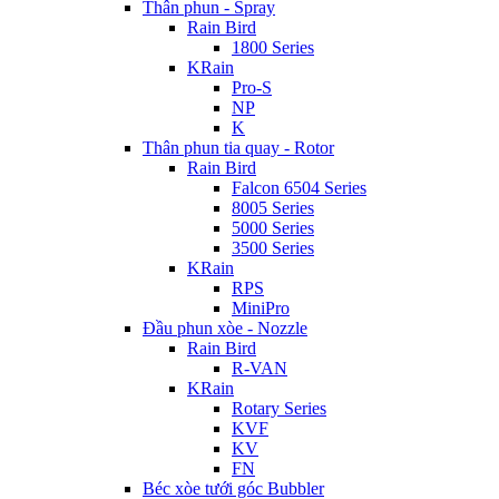
Thân phun - Spray
Rain Bird
1800 Series
KRain
Pro-S
NP
K
Thân phun tia quay - Rotor
Rain Bird
Falcon 6504 Series
8005 Series
5000 Series
3500 Series
KRain
RPS
MiniPro
Đầu phun xòe - Nozzle
Rain Bird
R-VAN
KRain
Rotary Series
KVF
KV
FN
Béc xòe tưới góc Bubbler