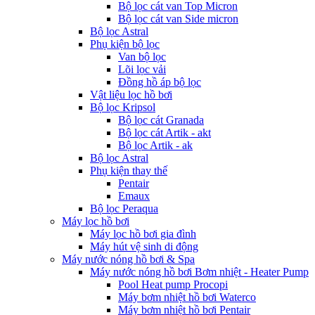
Bộ lọc cát van Top Micron
Bộ lọc cát van Side micron
Bộ lọc Astral
Phụ kiện bộ lọc
Van bộ lọc
Lõi lọc vải
Đồng hồ áp bộ lọc
Vật liệu lọc hồ bơi
Bộ lọc Kripsol
Bộ lọc cát Granada
Bộ lọc cát Artik - akt
Bộ lọc Artik - ak
Bộ lọc Astral
Phụ kiện thay thế
Pentair
Emaux
Bộ lọc Peraqua
Máy lọc hồ bơi
Máy lọc hồ bơi gia đình
Máy hút vệ sinh di động
Máy nước nóng hồ bơi & Spa
Máy nước nóng hồ bơi Bơm nhiệt - Heater Pump
Pool Heat pump Procopi
Máy bơm nhiệt hồ bơi Waterco
Máy bơm nhiệt hồ bơi Pentair