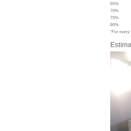
65%
70%
75%
80%
*For every 
Estima