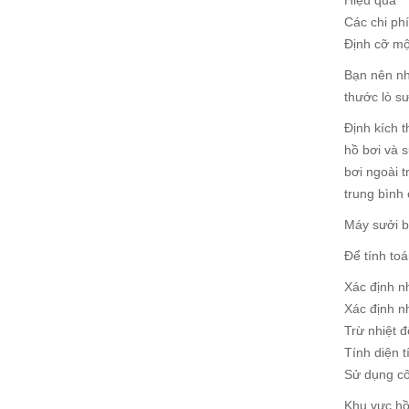
Hiệu quả
Các chi phí
Định cỡ mộ
Bạn nên nh
thước lò sư
Định kích t
hồ bơi và 
bơi ngoài 
trung bình
Máy sưởi b
Để tính toá
Xác định n
Xác định nh
Trừ nhiệt 
Tính diện t
Sử dụng cô
Khu vực hồ