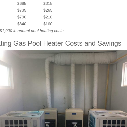
$685
$315
$735
$265
$790
$210
$840
$160
$1,000 in annual pool heating costs
ting Gas Pool Heater Costs and Savings