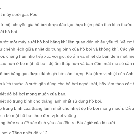
.
t máy sưởi gas Pool
ờ một chuyên gia hồ bơi được đào tạo thực hiện phân tích kích thước 
ởi hồ bơi.
hước một máy sưởi hồ bơi bằng khí liên quan đến nhiều yếu tố. Về cơ b
sự chênh lệch giữa nhiệt độ trung bình của hồ bơi và không khí. Các y
trời, chẳng hạn như tiếp xúc với gió, độ ẩm và nhiệt độ ban đêm mát m
 cao hơn ở bề mặt hồ bơi, độ ẩm thấp hơn và ban đêm mát mẻ sẽ cần 
ể bơi bằng gas được đánh giá bởi sản lượng Btu (đơn vị nhiệt của Anh
n kích thước lò sưởi gần đúng cho bể bơi ngoài trời, hãy làm theo các
hiệt độ bể bơi mong muốn của bạn.
iệt độ trung bình cho tháng lạnh nhất sử dụng hồ bơi.
độ trung bình của tháng lạnh nhất cho nhiệt độ hồ bơi mong muốn. Điều
ích bề mặt hồ bơi theo đơn vị feet vuông.
ng thức sau để xác định yêu cầu đầu ra Btu / giờ của lò sưởi:
 bơi x Tăng nhiệt độ x 12