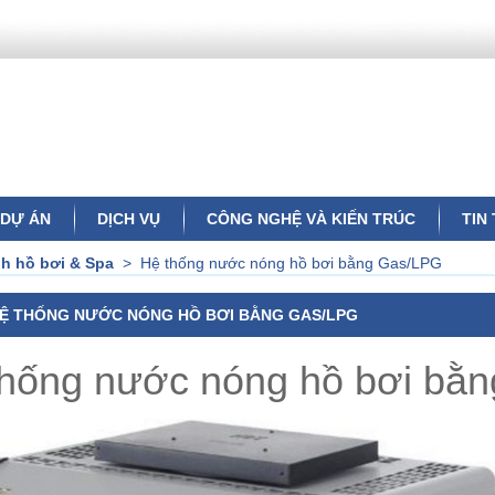
DỰ ÁN
DỊCH VỤ
CÔNG NGHỆ VÀ KIẾN TRÚC
TIN
h hồ bơi & Spa
>
Hệ thống nước nóng hồ bơi bằng Gas/LPG
Ệ THỐNG NƯỚC NÓNG HỒ BƠI BẰNG GAS/LPG
thống nước nóng hồ bơi bằ