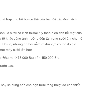
phù hợp cho hồ bơi cụ thể của bạn để xác định kích
ản, lò sưởi có kích thước tùy theo diện tích bề mặt của
ếu tố khác cũng ảnh hưởng đến tải trọng sưởi ấm cho hồ
ẻ. Do đó, những hồ bơi nằm ở khu vực có tốc độ gió
một máy sưởi lớn hơn.
). Đầu ra từ 75.000 Btu đến 450.000 Btu.
 bước sau:
 này sẽ cung cấp cho bạn mức tăng nhiệt độ cần thiết.