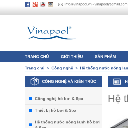
info@vinapool.vn - vinapool@gmail.com
TRANG CHỦ
GIỚI THIỆU
SẢN PHẨM
Trang chủ
>
Công nghệ
>
Hệ thống nước nóng lạn
CÔNG NGHỆ VÀ KIẾN TRÚC
H
Hệ 
Công nghệ hồ bơi & Spa
Thiết bị hồ bơi & Spa
Hệ thống nước nóng lạnh hồ bơi
& Spa