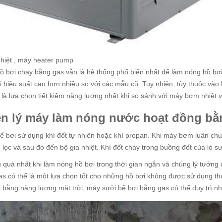
hiệt , máy heater pump
ồ bơi chạy bằng gas vẫn là hệ thống phổ biến nhất để làm nóng hồ bơi
i hiệu suất cao hơn nhiều so với các mẫu cũ. Tuy nhiên, tùy thuộc vào
 là lựa chọn tiết kiệm năng lượng nhất khi so sánh với máy bơm nhiệt 
n lý máy làm nóng nước hoạt đồng b
ể bơi sử dụng khí đốt tự nhiên hoặc khí propan. Khi máy bơm luân chu
lọc và sau đó đến bộ gia nhiệt. Khí đốt cháy trong buồng đốt của lò sưở
 quả nhất khi làm nóng hồ bơi trong thời gian ngắn và chúng lý tưởn
as có thể là một lựa chọn tốt cho những hồ bơi không được sử dụng 
 bằng năng lượng mặt trời, máy sưởi bể bơi bằng gas có thể duy trì nh