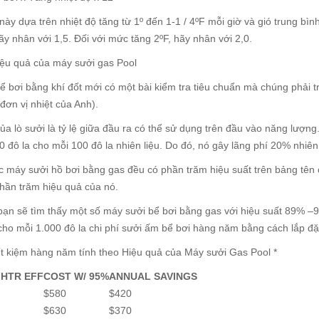
ày dựa trên nhiệt độ tăng từ 1º đến 1-1 / 4ºF mỗi giờ và gió trung bìn
hãy nhân với 1,5. Đối với mức tăng 2ºF, hãy nhân với 2,0.
iệu quả của máy sưởi gas Pool
ể bơi bằng khí đốt mới có một bài kiểm tra tiêu chuẩn mà chúng phải t
đơn vị nhiệt của Anh).
ủa lò sưởi là tỷ lệ giữa đầu ra có thể sử dụng trên đầu vào năng lượng
 80 đô la cho mỗi 100 đô la nhiên liệu. Do đó, nó gây lãng phí 20% nhiên 
c máy sưởi hồ bơi bằng gas đều có phần trăm hiệu suất trên bảng tên
hần trăm hiệu quả của nó.
bạn sẽ tìm thấy một số máy sưởi bể bơi bằng gas với hiệu suất 89% –9
cho mỗi 1.000 đô la chi phí sưởi ấm bể bơi hàng năm bằng cách lắp đặ
ết kiệm hàng năm tính theo Hiệu quả của Máy sưởi Gas Pool *
HTR EFF
COST W/ 95%
ANNUAL SAVINGS
$580
$420
$630
$370