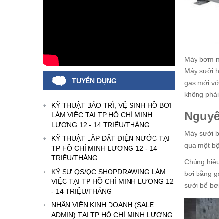
Máy bơm n
Máy sưởi h
TUYỂN DỤNG
gas mới vớ
không phải
KỸ THUẬT BẢO TRÌ, VỆ SINH HỒ BƠI
Nguyê
LÀM VIỆC TẠI TP HỒ CHÍ MINH
LƯƠNG 12 - 14 TRIỆU/THÁNG
Máy sưởi b
KỸ THUẬT LẮP ĐẶT ĐIỆN NƯỚC TẠI
qua một bộ 
TP HỒ CHÍ MINH LƯƠNG 12 - 14
TRIỆU/THÁNG
Chúng hiệu
KỸ SƯ QS/QC SHOPDRAWING LÀM
bơi bằng g
VIỆC TẠI TP HỒ CHÍ MINH LƯƠNG 12
sưởi bể bơi
- 14 TRIỆU/THÁNG
NHÂN VIÊN KINH DOANH (SALE
ADMIN) TẠI TP HỒ CHÍ MINH LƯƠNG