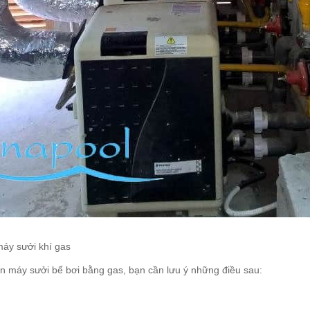
áy sưởi khí gas
ọn máy sưởi bể bơi bằng gas, bạn cần lưu ý những điều sau: