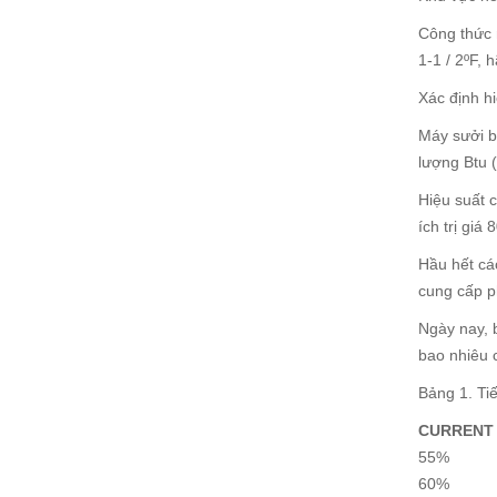
Công thức n
1-1 / 2ºF, 
Xác định h
Máy sưởi b
lượng Btu (
Hiệu suất c
ích trị giá
Hầu hết cá
cung cấp p
Ngày nay, 
bao nhiêu 
Bảng 1. Ti
CURRENT 
55%
60%