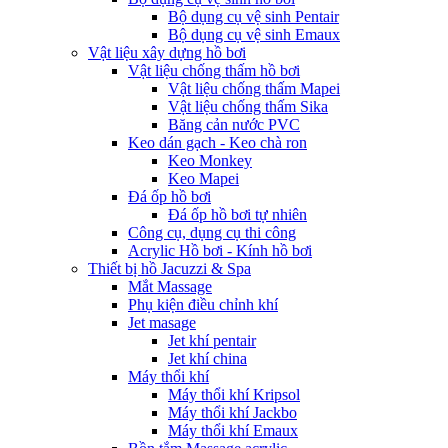
Bộ dụng cụ vệ sinh Pentair
Bộ dụng cụ vệ sinh Emaux
Vật liệu xây dựng hồ bơi
Vật liệu chống thấm hồ bơi
Vật liệu chống thấm Mapei
Vật liệu chống thấm Sika
Băng cản nước PVC
Keo dán gạch - Keo chà ron
Keo Monkey
Keo Mapei
Đá ốp hồ bơi
Đá ốp hồ bơi tự nhiên
Công cụ, dụng cụ thi công
Acrylic Hồ bơi - Kính hồ bơi
Thiết bị hồ Jacuzzi & Spa
Mắt Massage
Phụ kiện điều chỉnh khí
Jet masage
Jet khí pentair
Jet khí china
Máy thổi khí
Máy thổi khí Kripsol
Máy thổi khí Jackbo
Máy thổi khí Emaux