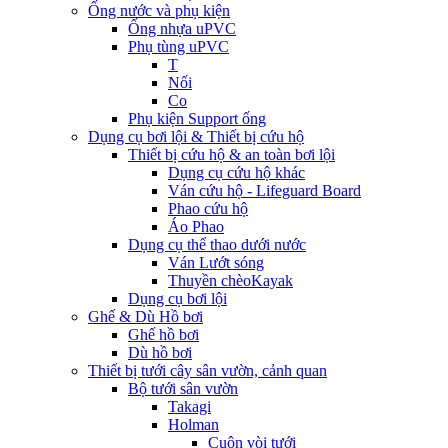
Ống nước và phụ kiện
Ống nhựa uPVC
Phụ tùng uPVC
T
Nối
Co
Phụ kiện Support ống
Dụng cụ bơi lội & Thiết bị cứu hộ
Thiết bị cứu hộ & an toàn bơi lội
Dụng cụ cứu hộ khác
Ván cứu hộ - Lifeguard Board
Phao cứu hộ
Áo Phao
Dụng cụ thể thao dưới nước
Ván Lướt sóng
Thuyền chèoKayak
Dụng cụ bơi lội
Ghế & Dù Hồ bơi
Ghế hồ bơi
Dù hồ bơi
Thiết bị tưới cây sân vườn, cảnh quan
Bộ tưới sân vườn
Takagi
Holman
Cuộn vòi tưới