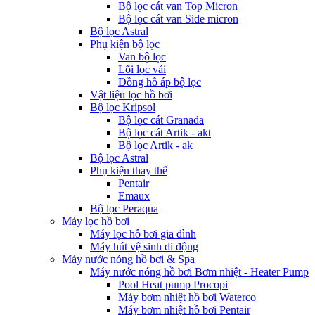
Bộ lọc cát van Top Micron
Bộ lọc cát van Side micron
Bộ lọc Astral
Phụ kiện bộ lọc
Van bộ lọc
Lõi lọc vải
Đồng hồ áp bộ lọc
Vật liệu lọc hồ bơi
Bộ lọc Kripsol
Bộ lọc cát Granada
Bộ lọc cát Artik - akt
Bộ lọc Artik - ak
Bộ lọc Astral
Phụ kiện thay thế
Pentair
Emaux
Bộ lọc Peraqua
Máy lọc hồ bơi
Máy lọc hồ bơi gia đình
Máy hút vệ sinh di động
Máy nước nóng hồ bơi & Spa
Máy nước nóng hồ bơi Bơm nhiệt - Heater Pump
Pool Heat pump Procopi
Máy bơm nhiệt hồ bơi Waterco
Máy bơm nhiệt hồ bơi Pentair