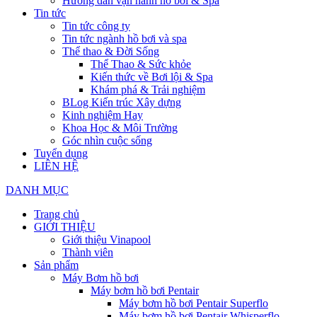
Hướng dẫn vận hành hồ bơi & Spa
Tin tức
Tin tức công ty
Tin tức ngành hồ bơi và spa
Thể thao & Đời Sống
Thể Thao & Sức khỏe
Kiến thức về Bơi lội & Spa
Khám phá & Trải nghiệm
BLog Kiến trúc Xây dựng
Kinh nghiệm Hay
Khoa Học & Môi Trường
Góc nhìn cuộc sống
Tuyển dụng
LIÊN HỆ
DANH MỤC
Trang chủ
GIỚI THIỆU
Giới thiệu Vinapool
Thành viên
Sản phẩm
Máy Bơm hồ bơi
Máy bơm hồ bơi Pentair
Máy bơm hồ bơi Pentair Superflo
Máy bơm hồ bơi Pentair Whisperflo