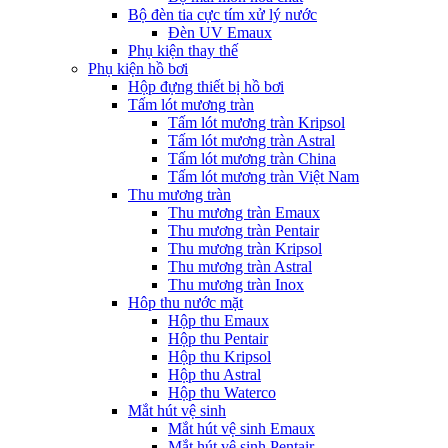
Bộ đèn tia cực tím xử lý nước
Đèn UV Emaux
Phụ kiện thay thế
Phụ kiện hồ bơi
Hộp đựng thiết bị hồ bơi
Tấm lót mương tràn
Tấm lót mương tràn Kripsol
Tấm lót mương tràn Astral
Tấm lót mương tràn China
Tấm lót mương tràn Việt Nam
Thu mương tràn
Thu mương tràn Emaux
Thu mương tràn Pentair
Thu mương tràn Kripsol
Thu mương tràn Astral
Thu mương tràn Inox
Hôp thu nước mặt
Hộp thu Emaux
Hộp thu Pentair
Hộp thu Kripsol
Hộp thu Astral
Hộp thu Waterco
Mắt hút vệ sinh
Mắt hút vệ sinh Emaux
Mắt hút vệ sinh Pentair