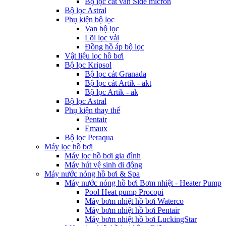
Bộ lọc cát van Side micron
Bộ lọc Astral
Phụ kiện bộ lọc
Van bộ lọc
Lõi lọc vải
Đồng hồ áp bộ lọc
Vật liệu lọc hồ bơi
Bộ lọc Kripsol
Bộ lọc cát Granada
Bộ lọc cát Artik - akt
Bộ lọc Artik - ak
Bộ lọc Astral
Phụ kiện thay thế
Pentair
Emaux
Bộ lọc Peraqua
Máy lọc hồ bơi
Máy lọc hồ bơi gia đình
Máy hút vệ sinh di động
Máy nước nóng hồ bơi & Spa
Máy nước nóng hồ bơi Bơm nhiệt - Heater Pump
Pool Heat pump Procopi
Máy bơm nhiệt hồ bơi Waterco
Máy bơm nhiệt hồ bơi Pentair
Máy bơm nhiệt hồ bơi LuckingStar