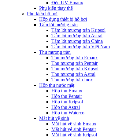
Đèn UV Emaux
Phụ kiện thay thế
Phụ kiện hồ bơi
Hộp đựng thiết bị hồ bơi
Tấm lót mương tràn
Tấm lót mương tràn Kripsol
Tấm lót mương tràn Astral
Tấm lót mương tràn China
Tấm lót mương tràn Việt Nam
Thu mương tràn
Thu mương tràn Emaux
Thu mương tràn Pentair
Thu mương tràn Kripsol
Thu mương tràn Astral
Thu mương tràn Inox
Hôp thu nước mặt
Hộp thu Emaux
Hộp thu Pentair
Hộp thu Kripsol
Hộp thu Astral
Hộp thu Waterco
Mắt hút vệ sinh
Mắt hút vệ sinh Emaux
Mắt hút vệ sinh Pentair
Mắt hút vệ sinh Kripsol