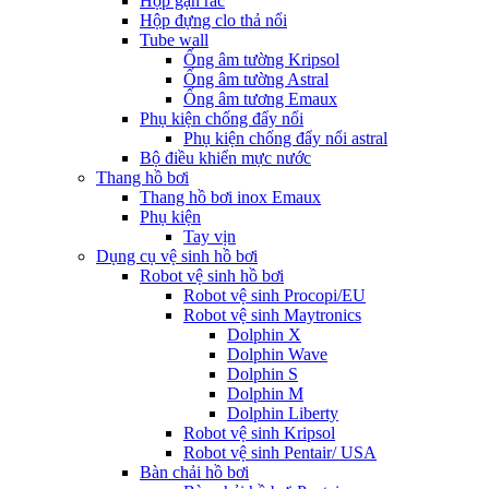
Hộp gạn rác
Hộp đựng clo thả nổi
Tube wall
Ống âm tường Kripsol
Ống âm tường Astral
Ống âm tương Emaux
Phụ kiện chống đẩy nổi
Phụ kiện chống đẩy nổi astral
Bộ điều khiển mực nước
Thang hồ bơi
Thang hồ bơi inox Emaux
Phụ kiện
Tay vịn
Dụng cụ vệ sinh hồ bơi
Robot vệ sinh hồ bơi
Robot vệ sinh Procopi/EU
Robot vệ sinh Maytronics
Dolphin X
Dolphin Wave
Dolphin S
Dolphin M
Dolphin Liberty
Robot vệ sinh Kripsol
Robot vệ sinh Pentair/ USA
Bàn chải hồ bơi