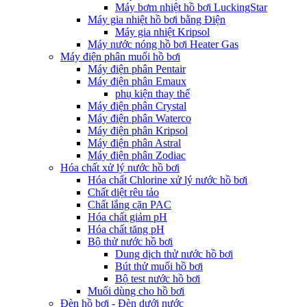
Máy bơm nhiệt hồ bơi LuckingStar
Máy gia nhiệt hồ bơi bằng Điện
Máy gia nhiệt Kripsol
Máy nước nóng hồ bơi Heater Gas
Máy điện phân muối hồ bơi
Máy điện phân Pentair
Máy điện phân Emaux
phụ kiện thay thế
Máy điện phân Crystal
Máy điện phân Waterco
Máy điện phân Kripsol
Máy điện phân Astral
Máy điện phân Zodiac
Hóa chất xử lý nước hồ bơi
Hóa chất Chlorine xử lý nước hồ bơi
Chất diệt rêu tảo
Chất lắng cặn PAC
Hóa chất giảm pH
Hóa chất tăng pH
Bộ thử nước hồ bơi
Dung dịch thử nước hồ bơi
Bút thử muối hồ bơi
Bộ test nước hồ bơi
Muối dùng cho hồ bơi
Đèn hồ bơi - Đèn dưới nước