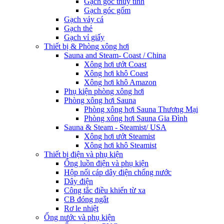
Gạch góc thủy tinh
Gạch góc gốm
Gạch vảy cá
Gạch thẻ
Gạch vỉ giấy
Thiết bị & Phòng xông hơi
Sauna and Steam- Coast / China
Xông hơi ướt Coast
Xông hơi khô Coast
Xông hơi khô Amazon
Phụ kiện phòng xông hơi
Phòng xông hơi Sauna
Phòng xông hơi Sauna Thương Mại
Phòng xông hơi Sauna Gia Đình
Sauna & Steam - Steamist/ USA
Xông hơi ướt Steamist
Xông hơi khô Steamist
Thiết bị điện và phụ kiện
Ống luồn điện và phụ kiện
Hộp nối cáp dây điện chống nước
Dây điện
Công tắc điều khiển từ xa
CB đóng ngắt
Rơ le nhiệt
Ống nước và phụ kiện