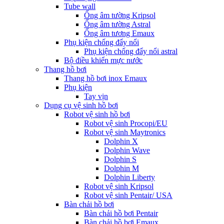
Tube wall
Ống âm tường Kripsol
Ống âm tường Astral
Ống âm tương Emaux
Phụ kiện chống đẩy nổi
Phụ kiện chống đẩy nổi astral
Bộ điều khiển mực nước
Thang hồ bơi
Thang hồ bơi inox Emaux
Phụ kiện
Tay vịn
Dụng cụ vệ sinh hồ bơi
Robot vệ sinh hồ bơi
Robot vệ sinh Procopi/EU
Robot vệ sinh Maytronics
Dolphin X
Dolphin Wave
Dolphin S
Dolphin M
Dolphin Liberty
Robot vệ sinh Kripsol
Robot vệ sinh Pentair/ USA
Bàn chải hồ bơi
Bàn chải hồ bơi Pentair
Bàn chải hồ bơi Emaux