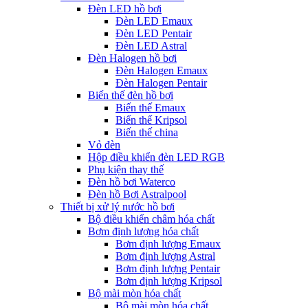
Đèn LED hồ bơi
Đèn LED Emaux
Đèn LED Pentair
Đèn LED Astral
Đèn Halogen hồ bơi
Đèn Halogen Emaux
Đèn Halogen Pentair
Biến thế đèn hồ bơi
Biến thế Emaux
Biến thế Kripsol
Biến thế china
Vỏ đèn
Hộp điều khiển đèn LED RGB
Phụ kiện thay thế
Đèn hồ bơi Waterco
Đèn hồ Bơi Astralpool
Thiết bị xử lý nước hồ bơi
Bộ điều khiển châm hóa chất
Bơm định lượng hóa chất
Bơm định lượng Emaux
Bơm định lượng Astral
Bơm định lượng Pentair
Bơm định lượng Kripsol
Bộ mài mòn hóa chất
Bộ mài mòn hóa chất