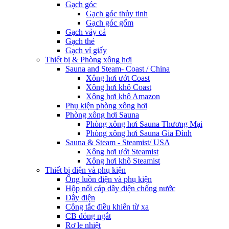
Gạch góc
Gạch góc thủy tinh
Gạch góc gốm
Gạch vảy cá
Gạch thẻ
Gạch vỉ giấy
Thiết bị & Phòng xông hơi
Sauna and Steam- Coast / China
Xông hơi ướt Coast
Xông hơi khô Coast
Xông hơi khô Amazon
Phụ kiện phòng xông hơi
Phòng xông hơi Sauna
Phòng xông hơi Sauna Thương Mại
Phòng xông hơi Sauna Gia Đình
Sauna & Steam - Steamist/ USA
Xông hơi ướt Steamist
Xông hơi khô Steamist
Thiết bị điện và phụ kiện
Ống luồn điện và phụ kiện
Hộp nối cáp dây điện chống nước
Dây điện
Công tắc điều khiển từ xa
CB đóng ngắt
Rơ le nhiệt