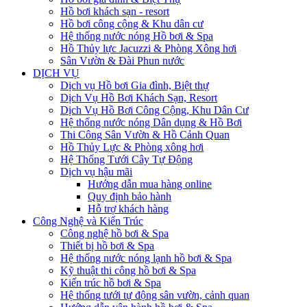
Hồ bơi khách sạn - resort
Hồ bơi công cộng & Khu dân cư
Hệ thống nước nóng Hồ bơi & Spa
Hồ Thủy lực Jacuzzi & Phòng Xông hơi
Sân Vườn & Đài Phun nước
DỊCH VỤ
Dịch vụ Hồ bơi Gia đình, Biệt thự
Dịch Vụ Hồ Bơi Khách Sạn, Resort
Dịch Vụ Hồ Bơi Công Cộng, Khu Dân Cư
Hệ thống nước nóng Dân dụng & Hồ Bơi
Thi Công Sân Vườn & Hồ Cảnh Quan
Hồ Thủy Lực & Phòng xông hơi
Hệ Thống Tưới Cây Tự Động
Dịch vụ hậu mãi
Hướng dẫn mua hàng online
Quy định bảo hành
Hỗ trợ khách hàng
Công Nghệ và Kiến Trúc
Công nghệ hồ bơi & Spa
Thiết bị hồ bơi & Spa
Hệ thống nước nóng lạnh hồ bơi & Spa
Kỹ thuật thi công hồ bơi & Spa
Kiến trúc hồ bơi & Spa
Hệ thống tưới tự động sân vườn, cảnh quan