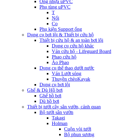
Ống nhựa uPVC
Phụ tùng uPVC
T
Nối
Co
Phụ kiện Support ống
Dụng cụ bơi lội & Thiết bị cứu hộ
Thiết bị cứu hộ & an toàn bơi lội
Dụng cụ cứu hộ khác
Ván cứu hộ - Lifeguard Board
Phao cứu hộ
Áo Phao
Dụng cụ thể thao dưới nước
Ván Lướt sóng
Thuyền chèoKayak
Dụng cụ bơi lội
Ghế & Dù Hồ bơi
Ghế hồ bơi
Dù hồ bơi
Thiết bị tưới cây sân vườn, cảnh quan
Bộ tưới sân vườn
Takagi
Holman
Cuộn vòi tưới
Bộ phun sương