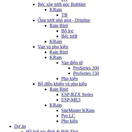
Béc xòe tưới góc Bubbler
KRain
TB
Ống tưới nhỏ giọt - Dripline
Rain Bird
Bộ lọc
Béc tưới
KRain
Van và phụ kiện
Rain Bird
KRain
Van điện từ
ProSeries 200
ProSeries 150
Phụ kiện
Bộ điều khiển và phụ kiện
Rain Bird
ESP-RZX Series
ESP-ME3
KRain
SiteMaster KRain
Pro LC
Phụ kiện
Dự án
Hồ bơi gia đình & Biệt Thự