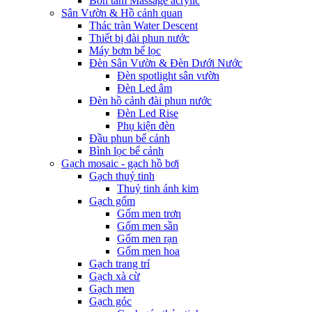
Bồn tắm Massage acrylic
Sân Vườn & Hồ cảnh quan
Thác tràn Water Descent
Thiết bị đài phun nước
Máy bơm bể lọc
Đèn Sân Vườn & Đèn Dưới Nước
Đèn spotlight sân vườn
Đèn Led âm
Đèn hồ cảnh đài phun nước
Đèn Led Rise
Phụ kiện đèn
Đầu phun bể cảnh
Bình lọc bể cảnh
Gạch mosaic - gạch hồ bơi
Gạch thuỷ tinh
Thuỷ tinh ánh kim
Gạch gốm
Gốm men trơn
Gốm men sần
Gốm men rạn
Gốm men hoa
Gạch trang trí
Gạch xà cừ
Gạch men
Gạch góc