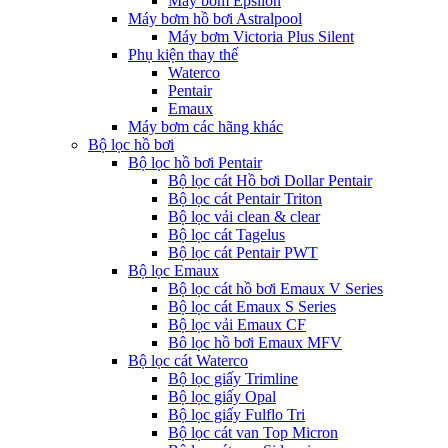
Máy bơm Epsilon
Máy bơm hồ bơi Astralpool
Máy bơm Victoria Plus Silent
Phụ kiện thay thế
Waterco
Pentair
Emaux
Máy bơm các hãng khác
Bộ lọc hồ bơi
Bộ lọc hồ bơi Pentair
Bộ lọc cát Hồ bơi Dollar Pentair
Bộ lọc cát Pentair Triton
Bộ lọc vải clean & clear
Bộ lọc cát Tagelus
Bộ lọc cát Pentair PWT
Bộ lọc Emaux
Bộ lọc cát hồ bơi Emaux V Series
Bộ lọc cát Emaux S Series
Bộ lọc vải Emaux CF
Bô lọc hồ bơi Emaux MFV
Bộ lọc cát Waterco
Bộ lọc giấy Trimline
Bộ lọc giấy Opal
Bộ lọc giấy Fulflo Tri
Bộ lọc cát van Top Micron