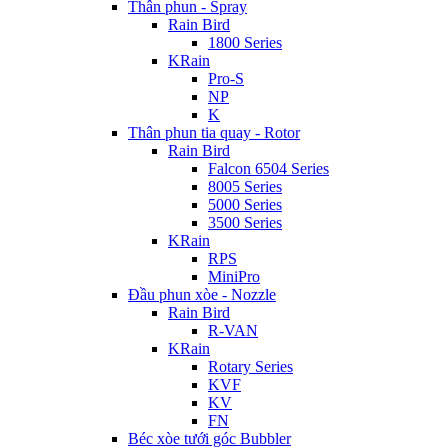
Thân phun - Spray
Rain Bird
1800 Series
KRain
Pro-S
NP
K
Thân phun tia quay - Rotor
Rain Bird
Falcon 6504 Series
8005 Series
5000 Series
3500 Series
KRain
RPS
MiniPro
Đầu phun xòe - Nozzle
Rain Bird
R-VAN
KRain
Rotary Series
KVF
KV
FN
Béc xòe tưới góc Bubbler