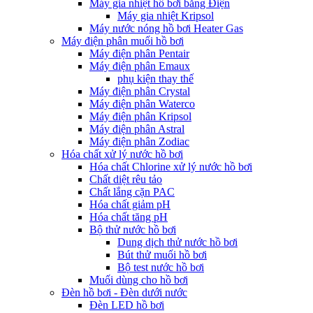
Máy gia nhiệt hồ bơi bằng Điện
Máy gia nhiệt Kripsol
Máy nước nóng hồ bơi Heater Gas
Máy điện phân muối hồ bơi
Máy điện phân Pentair
Máy điện phân Emaux
phụ kiện thay thế
Máy điện phân Crystal
Máy điện phân Waterco
Máy điện phân Kripsol
Máy điện phân Astral
Máy điện phân Zodiac
Hóa chất xử lý nước hồ bơi
Hóa chất Chlorine xử lý nước hồ bơi
Chất diệt rêu tảo
Chất lắng cặn PAC
Hóa chất giảm pH
Hóa chất tăng pH
Bộ thử nước hồ bơi
Dung dịch thử nước hồ bơi
Bút thử muối hồ bơi
Bộ test nước hồ bơi
Muối dùng cho hồ bơi
Đèn hồ bơi - Đèn dưới nước
Đèn LED hồ bơi