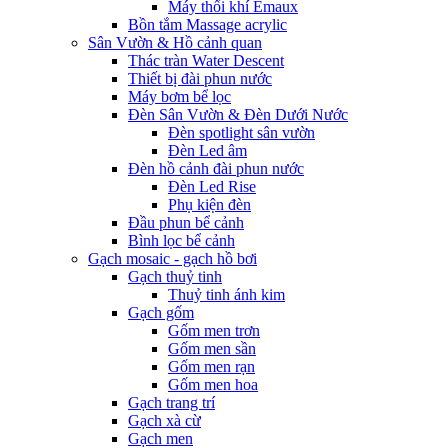
Máy thổi khí Emaux
Bồn tắm Massage acrylic
Sân Vườn & Hồ cảnh quan
Thác tràn Water Descent
Thiết bị đài phun nước
Máy bơm bể lọc
Đèn Sân Vườn & Đèn Dưới Nước
Đèn spotlight sân vườn
Đèn Led âm
Đèn hồ cảnh đài phun nước
Đèn Led Rise
Phụ kiện đèn
Đầu phun bể cảnh
Bình lọc bể cảnh
Gạch mosaic - gạch hồ bơi
Gạch thuỷ tinh
Thuỷ tinh ánh kim
Gạch gốm
Gốm men trơn
Gốm men sần
Gốm men rạn
Gốm men hoa
Gạch trang trí
Gạch xà cừ
Gạch men