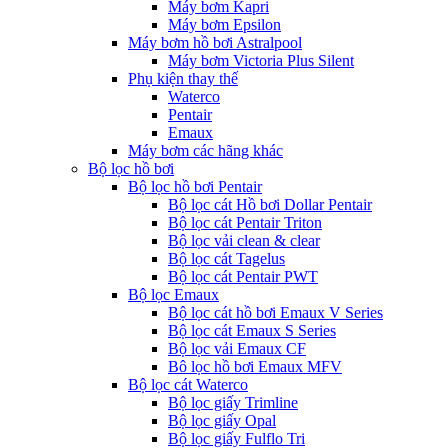
Máy bơm Kapri
Máy bơm Epsilon
Máy bơm hồ bơi Astralpool
Máy bơm Victoria Plus Silent
Phụ kiện thay thế
Waterco
Pentair
Emaux
Máy bơm các hãng khác
Bộ lọc hồ bơi
Bộ lọc hồ bơi Pentair
Bộ lọc cát Hồ bơi Dollar Pentair
Bộ lọc cát Pentair Triton
Bộ lọc vải clean & clear
Bộ lọc cát Tagelus
Bộ lọc cát Pentair PWT
Bộ lọc Emaux
Bộ lọc cát hồ bơi Emaux V Series
Bộ lọc cát Emaux S Series
Bộ lọc vải Emaux CF
Bô lọc hồ bơi Emaux MFV
Bộ lọc cát Waterco
Bộ lọc giấy Trimline
Bộ lọc giấy Opal
Bộ lọc giấy Fulflo Tri