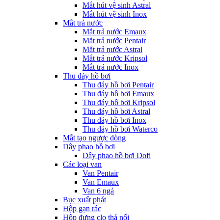
Mắt hút vệ sinh Astral
Mắt hút vệ sinh Inox
Mắt trả nước
Mắt trả nước Emaux
Mắt trả nước Pentair
Mắt trả nước Astral
Mắt trả nước Kripsol
Mắt trả nước Inox
Thu đáy hồ bơi
Thu đáy hồ bơi Pentair
Thu đáy hồ bơi Emaux
Thu đáy hồ bơi Kripsol
Thu đáy hồ bơi Astral
Thu đáy hồ bơi Inox
Thu đáy hồ bơi Waterco
Mắt tạo ngược dòng
Dây phao hồ bơi
Dây phao hồ bơi Dofi
Các loại van
Van Pentair
Van Emaux
Van 6 ngả
Bục xuất phát
Hộp gạn rác
Hộp đựng clo thả nổi