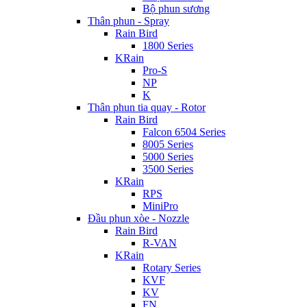
Bộ phun sương
Thân phun - Spray
Rain Bird
1800 Series
KRain
Pro-S
NP
K
Thân phun tia quay - Rotor
Rain Bird
Falcon 6504 Series
8005 Series
5000 Series
3500 Series
KRain
RPS
MiniPro
Đầu phun xòe - Nozzle
Rain Bird
R-VAN
KRain
Rotary Series
KVF
KV
FN