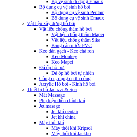
Bộ vệ sinh di động Emaux
Bộ dụng cụ vệ sinh hồ bơi
Bộ dụng cụ vệ sinh Pentair
Bộ dụng cụ vệ sinh Emaux
Vật liệu xây dựng hồ bơi
Vật liệu chống thấm hồ bơi
Vật liệu chống thấm Mapei
Vật liệu chống thấm Sika
Băng cản nước PVC
Keo dán gạch - Keo chà ron
Keo Monkey
Keo Mapei
Đá ốp hồ bơi
Đá ốp hồ bơi tự nhiên
Công cụ, dụng cụ thi công
Acrylic Hồ bơi - Kính hồ bơi
Thiết bị hồ Jacuzzi & Spa
Mắt Massage
Phụ kiện điều chỉnh khí
Jet masage
Jet khí pentair
Jet khí china
Máy thổi khí
Máy thổi khí Kripsol
Máy thổi khí Jackbo