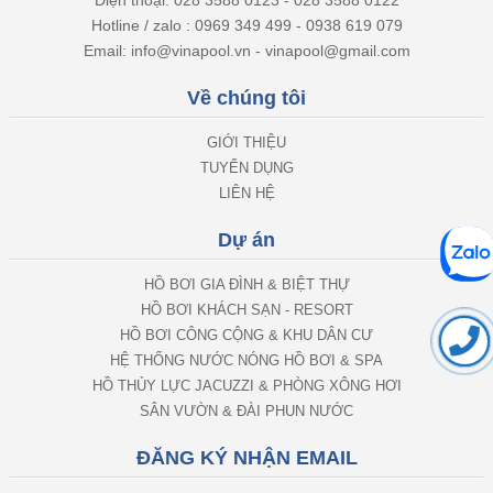
Hotline / zalo : 0969 349 499 - 0938 619 079
Email: info@vinapool.vn - vinapool@gmail.com
Về chúng tôi
GIỚI THIỆU
TUYỂN DỤNG
LIÊN HỆ
Dự án
HỒ BƠI GIA ĐÌNH & BIỆT THỰ
HỒ BƠI KHÁCH SẠN - RESORT
HỒ BƠI CÔNG CỘNG & KHU DÂN CƯ
HỆ THỐNG NƯỚC NÓNG HỒ BƠI & SPA
HỒ THỦY LỰC JACUZZI & PHÒNG XÔNG HƠI
SÂN VƯỜN & ĐÀI PHUN NƯỚC
ĐĂNG KÝ NHẬN EMAIL