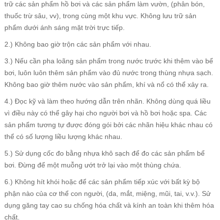
trữ các sản phẩm hồ bơi và các sản phẩm làm vườn, (phân bón,
thuốc trừ sâu, vv), trong cùng một khu vực. Không lưu trữ sản
phẩm dưới ánh sáng mặt trời trực tiếp.
2.) Không bao giờ trộn các sản phẩm với nhau.
3.) Nếu cần pha loãng sản phẩm trong nước trước khi thêm vào bể
bơi, luôn luôn thêm sản phẩm vào đủ nước trong thùng nhựa sạch.
Không bao giờ thêm nước vào sản phẩm, khí và nổ có thể xảy ra.
4.) Đọc kỹ và làm theo hướng dẫn trên nhãn. Không dùng quá liều
vì điều này có thể gây hại cho người bơi và hồ bơi hoặc spa. Các
sản phẩm tương tự được đóng gói bởi các nhãn hiệu khác nhau có
thể có số lượng liều lượng khác nhau.
5.) Sử dụng cốc đo bằng nhựa khô sạch để đo các sản phẩm bể
bơi. Đừng để một muỗng ướt trở lại vào một thùng chứa.
6.) Không hít khói hoặc để các sản phẩm tiếp xúc với bất kỳ bộ
phận nào của cơ thể con người, (da, mắt, miệng, mũi, tai, v.v.). Sử
dụng găng tay cao su chống hóa chất và kính an toàn khi thêm hóa
chất.