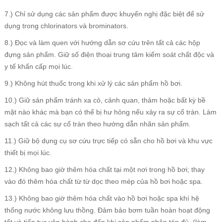
7.) Chỉ sử dụng các sản phẩm được khuyến nghị đặc biệt để sử
dụng trong chlorinators và brominators.
8.) Đọc và làm quen với hướng dẫn sơ cứu trên tất cả các hộp
đựng sản phẩm. Giữ số điện thoại trung tâm kiểm soát chất độc và
y tế khẩn cấp mọi lúc.
9.) Không hút thuốc trong khi xử lý các sản phẩm hồ bơi.
10.) Giữ sản phẩm tránh xa cỏ, cảnh quan, thảm hoặc bất kỳ bề
mặt nào khác mà bạn có thể bị hư hỏng nếu xảy ra sự cố tràn. Làm
sạch tất cả các sự cố tràn theo hướng dẫn nhãn sản phẩm.
11.) Giữ bộ dụng cụ sơ cứu trực tiếp có sẵn cho hồ bơi và khu vực
thiết bị mọi lúc.
12.) Không bao giờ thêm hóa chất tại một nơi trong hồ bơi; thay
vào đó thêm hóa chất từ từ dọc theo mép của hồ bơi hoặc spa.
13.) Không bao giờ thêm hóa chất vào hồ bơi hoặc spa khí hệ
thống nước không lưu thồng. Đảm bảo bơm tuần hoàn hoạt động
tốt và tiếp tục vận hành cho đến khi sản phẩm phân tán đủ, (làm