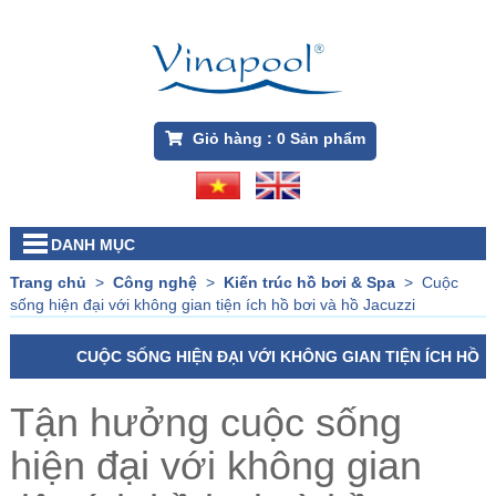
Giỏ hàng :
0
Sản phẩm
DANH MỤC
Trang chủ
>
Công nghệ
>
Kiến trúc hồ bơi & Spa
>
Cuộc
sống hiện đại với không gian tiện ích hồ bơi và hồ Jacuzzi
CUỘC SỐNG HIỆN ĐẠI VỚI KHÔNG GIAN TIỆN ÍCH HỒ
BƠI VÀ HỒ JACUZZI
Tận hưởng cuộc sống
hiện đại với không gian