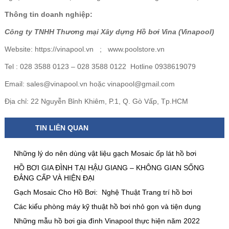
Thông tin doanh nghiệp:
Công ty TNHH Thương mại Xây dựng Hồ bơi Vina (Vinapool)
Website:
https://vinapool.vn
;
www.poolstore.vn
Tel : 028 3588 0123 – 028 3588 0122 Hotline 0938619079
Email: sales@vinapool.vn hoặc vinapool@gmail.com
Địa chỉ: 22 Nguyễn Bỉnh Khiêm, P.1, Q. Gò Vấp, Tp.HCM
TIN LIÊN QUAN
Những lý do nên dùng vật liệu gạch Mosaic ốp lát hồ bơi
HỒ BƠI GIA ĐÌNH TẠI HẬU GIANG – KHÔNG GIAN SỐNG
ĐẲNG CẤP VÀ HIỆN ĐẠI
Gạch Mosaic Cho Hồ Bơi: Nghệ Thuật Trang trí hồ bơi
Các kiểu phòng máy kỹ thuật hồ bơi nhỏ gọn và tiện dụng
Những mẫu hồ bơi gia đình Vinapool thực hiện năm 2022