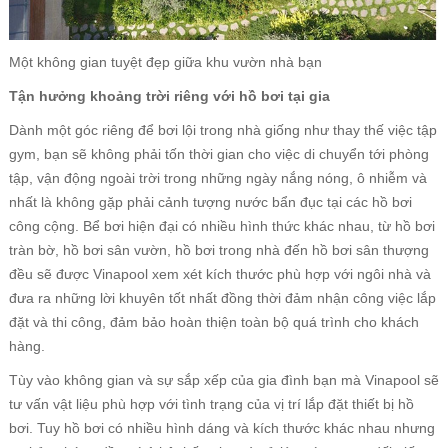
Một không gian tuyệt đẹp giữa khu vườn nhà bạn
Tận hưởng khoảng trời riêng với hồ bơi tại gia
Dành một góc riêng để bơi lội trong nhà giống như thay thế việc tập
gym, bạn sẽ không phải tốn thời gian cho việc di chuyển tới phòng
tập, vận động ngoài trời trong những ngày nắng nóng, ô nhiễm và
nhất là không gặp phải cảnh tượng nước bẩn đục tại các hồ bơi
công cộng. Bể bơi hiện đại có nhiều hình thức khác nhau, từ hồ bơi
tràn bờ, hồ bơi sân vườn, hồ bơi trong nhà đến hồ bơi sân thượng
đều sẽ được Vinapool xem xét kích thước phù hợp với ngôi nhà và
đưa ra những lời khuyên tốt nhất đồng thời đảm nhận công việc lắp
đặt và thi công, đảm bảo hoàn thiện toàn bộ quá trình cho khách
hàng.
Tùy vào không gian và sự sắp xếp của gia đình bạn mà Vinapool sẽ
tư vấn vật liệu phù hợp với tình trạng của vị trí lắp đặt thiết bị hồ
bơi. Tuy hồ bơi có nhiều hình dáng và kích thước khác nhau nhưng