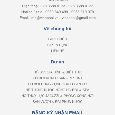
Điện thoại: 028 3588 0123 - 028 3588 0122
Hotline / zalo : 0969 349 499 - 0938 619 079
Email: info@vinapool.vn - vinapool@gmail.com
Về chúng tôi
GIỚI THIỆU
TUYỂN DỤNG
LIÊN HỆ
Dự án
HỒ BƠI GIA ĐÌNH & BIỆT THỰ
HỒ BƠI KHÁCH SẠN - RESORT
HỒ BƠI CÔNG CỘNG & KHU DÂN CƯ
HỆ THỐNG NƯỚC NÓNG HỒ BƠI & SPA
HỒ THỦY LỰC JACUZZI & PHÒNG XÔNG HƠI
SÂN VƯỜN & ĐÀI PHUN NƯỚC
ĐĂNG KÝ NHẬN EMAIL