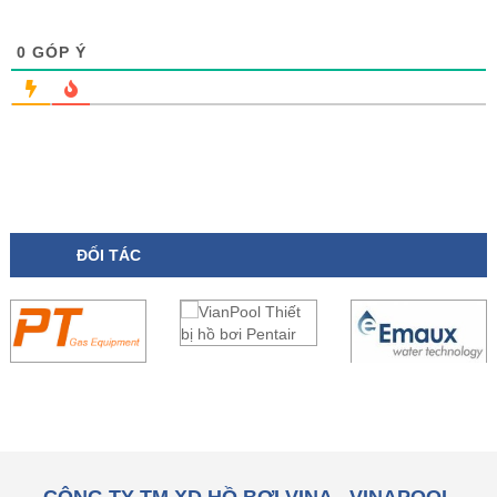
0
GÓP Ý
ĐỐI TÁC