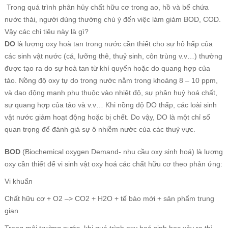
Trong quá trình phân hủy chất hữu cơ trong ao, hồ và bể chứa
nước thải, người dùng thường chú ý đến việc làm giảm BOD, COD.
Vậy các chỉ tiêu này là gì?
DO
là lượng oxy hoà tan trong nước cần thiết cho sự hô hấp của
các sinh vật nước (cá, lưỡng thê, thuỷ sinh, côn trùng v.v…) thường
được tạo ra do sự hoà tan từ khí quyển hoặc do quang hợp của
tảo. Nồng độ oxy tự do trong nước nằm trong khoảng 8 – 10 ppm,
và dao động mạnh phụ thuộc vào nhiệt độ, sự phân huỷ hoá chất,
sự quang hợp của tảo và v.v… Khi nồng độ DO thấp, các loài sinh
vật nước giảm hoạt động hoặc bị chết. Do vậy, DO là một chỉ số
quan trọng để đánh giá sự ô nhiễm nước của các thuỷ vực.
BOD
(Biochemical oxygen Demand- nhu cầu oxy sinh hoá) là lượng
oxy cần thiết để vi sinh vật oxy hoá các chất hữu cơ theo phản ứng:
Vi khuẩn
Chất hữu cơ + O2 –> CO2 + H2O + tế bào mới + sản phẩm trung
gian