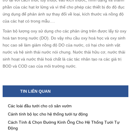
trở lại với cách thức tùy thuộc vào kích thước, hình dạng và thành
phần của các hạt lơ lửng và vì thế cho phép các thiết bị đo độ đục
ứng dụng để phản ánh sự thay đổi về loại, kích thước và nồng độ
của các hạt có trong mẫu….
Toàn bộ lượng oxy sử dụng cho các phản ứng trên được lấy từ oxy
hoà tan trong nước (DO). Do vậy nhu cầu oxy hoá học và oxy sinh
học cao sẽ làm giảm nồng độ DO của nước, có hại cho sinh vật
nước và hệ sinh thái nước nói chung. Nước thải hữu cơ, nước thải
sinh hoạt và nước thải hoá chất là các tác nhân tạo ra các giá trị
BOD và COD cao của môi trường nước.
TIN LIÊN QUAN
Các loài đầu tưới cho cỏ sân vườn
Cánh tính bộ lọc cho hệ thống tưới tự động
Cách Tính & Chọn Đường Kính Ống Cho Hệ Thống Tưới Tự
Động