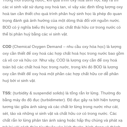
Trong môi trường nước, khi quá trình oxy hoá sinh học xảy ra thì
các vi sinh vật sử dụng oxy hoà tan, vì vậy xác định tổng lượng oxy
hoà tan cần thiết cho quá trình phân huỷ sinh học là phép đo quan
trọng đánh giá ảnh hưởng của một dòng thải đối với nguồn nước.
BOD có ý nghĩa biểu thị lượng các chất thải hữu cơ trong nước có
thể bị phân huỷ bằng các vi sinh vật.
COD
(Chemical Oxygen Demand – nhu cầu oxy hóa học) là lượng
oxy cần thiết để oxy hoá các hợp chất hoá học trong nước bao gồm
cả vô cơ và hữu cơ. Như vậy, COD là lượng oxy cần để oxy hoá
toàn bộ các chất hoá học trong nước, trong khi đó BOD là lượng
oxy cần thiết để oxy hoá một phần các hợp chất hữu cơ dễ phân
huỷ bởi vi sinh vật.
TSS:
(turbidity & suspendid solids) là tổng rắn lơ lửng. Thường đo
bằng máy đo độ đục (turbidimeter). Độ đục gây ra bởi hiện tượng
tương tác giữa ánh sáng và các chất lơ lửng trong nước như cát,
sét, tảo và những vi sinh vật và chất hữu cơ có trong nước. Các
chất rắn lơ lửng phân tán ánh sáng hoặc hấp thụ chúng và phát xạ