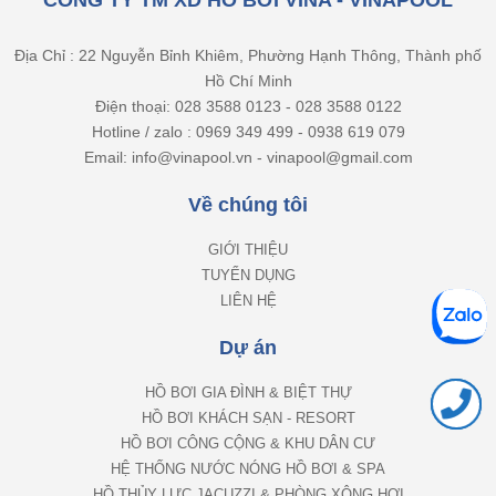
CÔNG TY TM XD HỒ BƠI VINA - VINAPOOL
Địa Chỉ : 22 Nguyễn Bỉnh Khiêm, Phường Hạnh Thông, Thành phố
Hồ Chí Minh
Điện thoại: 028 3588 0123 - 028 3588 0122
Hotline / zalo : 0969 349 499 - 0938 619 079
Email: info@vinapool.vn - vinapool@gmail.com
Về chúng tôi
GIỚI THIỆU
TUYỂN DỤNG
LIÊN HỆ
Dự án
HỒ BƠI GIA ĐÌNH & BIỆT THỰ
HỒ BƠI KHÁCH SẠN - RESORT
HỒ BƠI CÔNG CỘNG & KHU DÂN CƯ
HỆ THỐNG NƯỚC NÓNG HỒ BƠI & SPA
HỒ THỦY LỰC JACUZZI & PHÒNG XÔNG HƠI