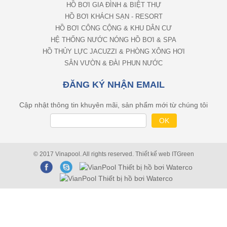
HỒ BƠI GIA ĐÌNH & BIỆT THỰ
HỒ BƠI KHÁCH SẠN - RESORT
HỒ BƠI CÔNG CỘNG & KHU DÂN CƯ
HỆ THỐNG NƯỚC NÓNG HỒ BƠI & SPA
HỒ THỦY LỰC JACUZZI & PHÒNG XÔNG HƠI
SÂN VƯỜN & ĐÀI PHUN NƯỚC
ĐĂNG KÝ NHẬN EMAIL
Cập nhật thông tin khuyên mãi, sản phẩm mới từ chúng tôi
© 2017 Vinapool. All rights reserved.
Thiết kế web
ITGreen