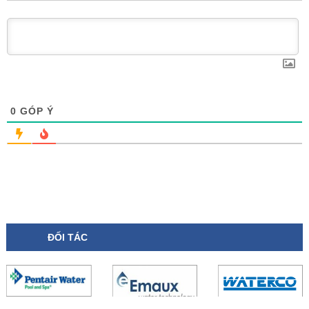
0
GÓP Ý
ĐỐI TÁC