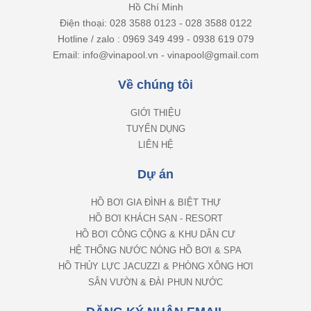
Hồ Chí Minh
Điện thoại: 028 3588 0123 - 028 3588 0122
Hotline / zalo : 0969 349 499 - 0938 619 079
Email: info@vinapool.vn - vinapool@gmail.com
Về chúng tôi
GIỚI THIỆU
TUYỂN DỤNG
LIÊN HỆ
Dự án
HỒ BƠI GIA ĐÌNH & BIỆT THỰ
HỒ BƠI KHÁCH SẠN - RESORT
HỒ BƠI CÔNG CỘNG & KHU DÂN CƯ
HỆ THỐNG NƯỚC NÓNG HỒ BƠI & SPA
HỒ THỦY LỰC JACUZZI & PHÒNG XÔNG HƠI
SÂN VƯỜN & ĐÀI PHUN NƯỚC