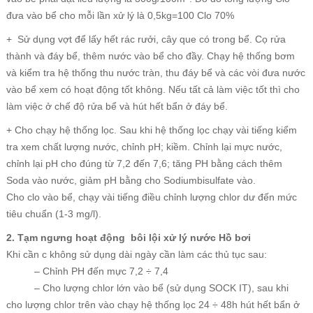
đưa vào bể cho mỗi lần xử lý là 0,5kg=100 Clo 70%
+ Sử dụng vợt để lấy hết rác rưởi, cây que có trong bể. Cọ rửa
thành và đáy bể, thêm nước vào bể cho đầy. Chạy hệ thống bơm
và kiểm tra hệ thống thu nước tràn, thu đáy bể và các vòi đưa nước
vào bể xem có hoạt động tốt không. Nếu tất cả làm việc tốt thì cho
làm việc ở chế độ rửa bể và hút hết bẩn ở đáy bể.
+ Cho chạy hệ thống lọc. Sau khi hệ thống lọc chạy vài tiếng kiểm
tra xem chất lượng nước, chỉnh pH; kiềm. Chỉnh lại mực nước,
chỉnh lại pH cho đúng từ 7,2 đến 7,6; tăng PH bằng cách thêm
Soda vào nước, giảm pH bằng cho Sodiumbisulfate vào.
Cho clo vào bể, chạy vài tiếng điều chỉnh lượng chlor dư đến mức
tiêu chuẩn (1-3 mg/l).
2. Tạm ngưng hoạt động bôi lội xử lý nước Hồ bơi
Khi cần c không sử dụng dài ngày cần làm các thủ tục sau:
– Chỉnh PH đến mực 7,2 ÷ 7,4
– Cho lượng chlor lớn vào bể (sử dụng SOCK IT), sau khi
cho lượng chlor trên vào chạy hệ thống lọc 24 ÷ 48h hút hết bẩn ở