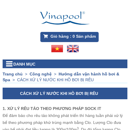
Giỏ hàng :
0
Sản phẩm
DANH MỤC
Trang chủ
>
Công nghệ
>
Hướng dẫn vận hành hồ bơi &
Spa
>
CÁCH XỬ LÝ NƯỚC KHI HỒ BƠI BỊ RÊU
CÁCH XỬ LÝ NƯỚC KHI HỒ BƠI BỊ RÊU
1. XỬ LÝ RÊU TẢO THEO PHƯƠNG PHÁP SOCK IT
Để đảm bảo cho rêu tảo không phát triển thì hàng tuần phải xử lý
bể theo phương pháp khử trùng mạnh bằng Clo. Lượng Clo đưa
3
vào bể phải đạt liều lượng là 300g/100m
. Do đó tổng lượng Clo