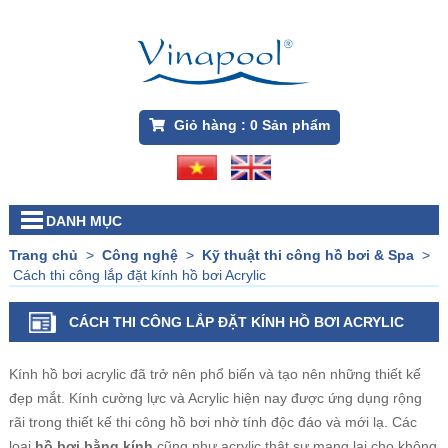
Giỏ hàng :
0
Sản phẩm
DANH MỤC
Trang chủ
>
Công nghệ
>
Kỹ thuật thi công hồ bơi & Spa
>
Cách thi công lắp đặt kính hồ bơi Acrylic
CÁCH THI CÔNG LẮP ĐẶT KÍNH HỒ BƠI ACRYLIC
Kính hồ bơi acrylic đã trở nên phổ biến và tạo nên những thiết kế
đẹp mắt. Kính cường lực và Acrylic hiện nay được ứng dụng rộng
rãi trong thiết kế thi công hồ bơi nhờ tính độc đáo và mới lạ. Các
loại
hồ bơi bằng kính
cũng như acrylic thật sự mang lại cho không