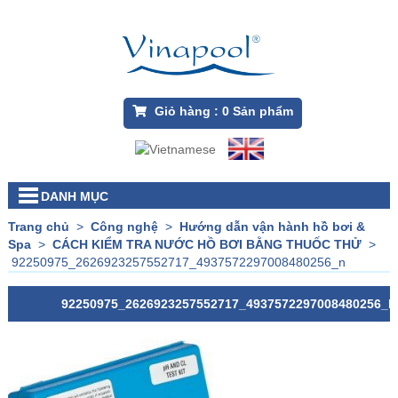
Giỏ hàng :
0
Sản phẩm
DANH MỤC
Trang chủ
>
Công nghệ
>
Hướng dẫn vận hành hồ bơi &
Spa
>
CÁCH KIỂM TRA NƯỚC HỒ BƠI BẰNG THUỐC THỬ
>
92250975_2626923257552717_4937572297008480256_n
92250975_2626923257552717_4937572297008480256_N