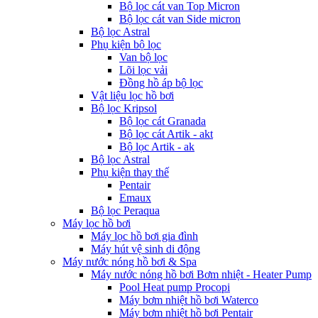
Bộ lọc cát van Top Micron
Bộ lọc cát van Side micron
Bộ lọc Astral
Phụ kiện bộ lọc
Van bộ lọc
Lõi lọc vải
Đồng hồ áp bộ lọc
Vật liệu lọc hồ bơi
Bộ lọc Kripsol
Bộ lọc cát Granada
Bộ lọc cát Artik - akt
Bộ lọc Artik - ak
Bộ lọc Astral
Phụ kiện thay thế
Pentair
Emaux
Bộ lọc Peraqua
Máy lọc hồ bơi
Máy lọc hồ bơi gia đình
Máy hút vệ sinh di động
Máy nước nóng hồ bơi & Spa
Máy nước nóng hồ bơi Bơm nhiệt - Heater Pump
Pool Heat pump Procopi
Máy bơm nhiệt hồ bơi Waterco
Máy bơm nhiệt hồ bơi Pentair