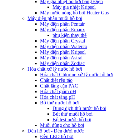
Máy gia nhiệt hồ bơi bằng Điện
Máy gia nhiệt Kripsol
Máy nước nóng hồ bơi Heater Gas
Máy điện phân muối hồ bơi
Máy điện phân Pentair
Máy điện phân Emaux
phụ kiện thay thế
Máy điện phân Crystal
Máy điện phân Waterco
Máy điện phân Kripsol
Máy điện phân Astral
Máy điện phân Zodiac
Hóa chất xử lý nước hồ bơi
Hóa chất Chlorine xử lý nước hồ bơi
Chất diệt rêu tảo
Chất lắng cặn PAC
Hóa chất giảm pH
Hóa chất tăng pH
Bộ thử nước hồ bơi
Dung dịch thử nước hồ bơi
Bút thử muối hồ bơi
Bộ test nước hồ bơi
Muối dùng cho hồ bơi
Đèn hồ bơi - Đèn dưới nước
Đèn LED hồ bơi