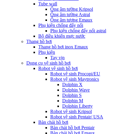
Tube wall
Ống âm tường Kripsol
Ống âm tường Astral
Ống âm tương Emaux
Phụ kiện chống đẩy nổi
Phụ kiện chống đẩy nổi astral
Bộ điều khiển mực nước
Thang hồ bơi
Thang hồ bơi inox Emaux
Phụ kiện
Tay vịn
Dụng cụ vệ sinh hồ bơi
Robot vệ sinh hồ bơi
Robot vệ sinh Procopi/EU
Robot vệ sinh Maytronics
Dolphin X
Dolphin Wave
Dolphin S
Dolphin M
Dolphin Liberty
Robot vệ sinh Kripsol
Robot vệ sinh Pentair/ USA
Bàn chải hồ bơi
Bàn chải hồ bơi Pentair
Bàn chải hồ bơi Emaux