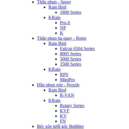
Thân phun - Spray
Rain Bird
1800 Series
KRain
Pro-S
NP
K
Thân phun tia quay - Rotor
Rain Bird
Falcon 6504 Series
8005 Series
5000 Series
3500 Series
KRain
RPS
MiniPro
Đầu phun xòe - Nozzle
Rain Bird
R-VAN
KRain
Rotary Series
KVF
KV
FN
Béc xòe tưới góc Bubbler