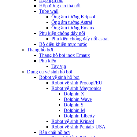
Hộp gạn rác
Hộp đựng clo thả nổi
Tube wall
Ống âm tường Kripsol
Ống âm tường Astral
Ống âm tương Emaux
Phụ kiện chống đẩy nổi
Phụ kiện chống đẩy nổi astral
Bộ điều khiển mực nước
Thang hồ bơi
Thang hồ bơi inox Emaux
Phụ kiện
Tay vịn
Dụng cụ vệ sinh hồ bơi
Robot vệ sinh hồ bơi
Robot vệ sinh Procopi/EU
Robot vệ sinh Maytronics
Dolphin X
Dolphin Wave
Dolphin S
Dolphin M
Dolphin Liberty
Robot vệ sinh Kripsol
Robot vệ sinh Pentair/ USA
Bàn chải hồ bơi