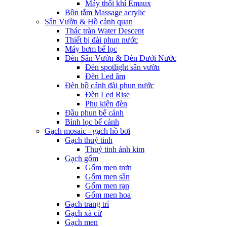
Máy thổi khí Emaux
Bồn tắm Massage acrylic
Sân Vườn & Hồ cảnh quan
Thác tràn Water Descent
Thiết bị đài phun nước
Máy bơm bể lọc
Đèn Sân Vườn & Đèn Dưới Nước
Đèn spotlight sân vườn
Đèn Led âm
Đèn hồ cảnh đài phun nước
Đèn Led Rise
Phụ kiện đèn
Đầu phun bể cảnh
Bình lọc bể cảnh
Gạch mosaic - gạch hồ bơi
Gạch thuỷ tinh
Thuỷ tinh ánh kim
Gạch gốm
Gốm men trơn
Gốm men sần
Gốm men rạn
Gốm men hoa
Gạch trang trí
Gạch xà cừ
Gạch men