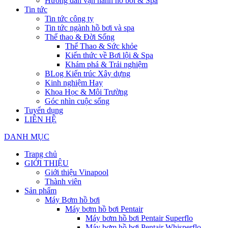
Hướng dẫn vận hành hồ bơi & Spa
Tin tức
Tin tức công ty
Tin tức ngành hồ bơi và spa
Thể thao & Đời Sống
Thể Thao & Sức khỏe
Kiến thức về Bơi lội & Spa
Khám phá & Trải nghiệm
BLog Kiến trúc Xây dựng
Kinh nghiệm Hay
Khoa Học & Môi Trường
Góc nhìn cuộc sống
Tuyển dụng
LIÊN HỆ
DANH MỤC
Trang chủ
GIỚI THIỆU
Giới thiệu Vinapool
Thành viên
Sản phẩm
Máy Bơm hồ bơi
Máy bơm hồ bơi Pentair
Máy bơm hồ bơi Pentair Superflo
Máy bơm hồ bơi Pentair Whisperflo