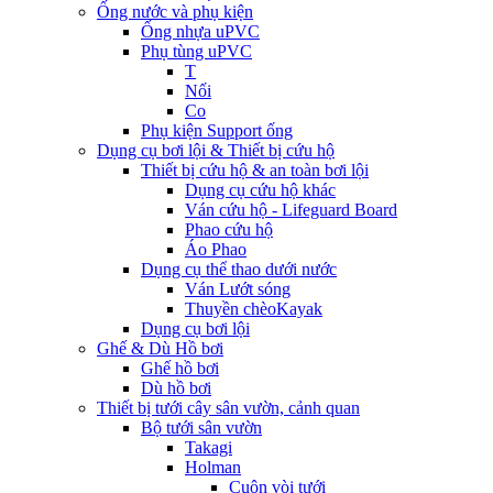
Ống nước và phụ kiện
Ống nhựa uPVC
Phụ tùng uPVC
T
Nối
Co
Phụ kiện Support ống
Dụng cụ bơi lội & Thiết bị cứu hộ
Thiết bị cứu hộ & an toàn bơi lội
Dụng cụ cứu hộ khác
Ván cứu hộ - Lifeguard Board
Phao cứu hộ
Áo Phao
Dụng cụ thể thao dưới nước
Ván Lướt sóng
Thuyền chèoKayak
Dụng cụ bơi lội
Ghế & Dù Hồ bơi
Ghế hồ bơi
Dù hồ bơi
Thiết bị tưới cây sân vườn, cảnh quan
Bộ tưới sân vườn
Takagi
Holman
Cuộn vòi tưới