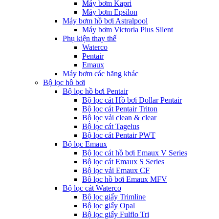
Máy bơm Kapri
Máy bơm Epsilon
Máy bơm hồ bơi Astralpool
Máy bơm Victoria Plus Silent
Phụ kiện thay thế
Waterco
Pentair
Emaux
Máy bơm các hãng khác
Bộ lọc hồ bơi
Bộ lọc hồ bơi Pentair
Bộ lọc cát Hồ bơi Dollar Pentair
Bộ lọc cát Pentair Triton
Bộ lọc vải clean & clear
Bộ lọc cát Tagelus
Bộ lọc cát Pentair PWT
Bộ lọc Emaux
Bộ lọc cát hồ bơi Emaux V Series
Bộ lọc cát Emaux S Series
Bộ lọc vải Emaux CF
Bô lọc hồ bơi Emaux MFV
Bộ lọc cát Waterco
Bộ lọc giấy Trimline
Bộ lọc giấy Opal
Bộ lọc giấy Fulflo Tri