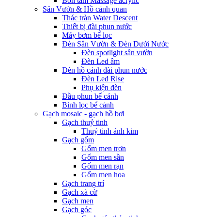
Bồn tắm Massage acrylic
Sân Vườn & Hồ cảnh quan
Thác tràn Water Descent
Thiết bị đài phun nước
Máy bơm bể lọc
Đèn Sân Vườn & Đèn Dưới Nước
Đèn spotlight sân vườn
Đèn Led âm
Đèn hồ cảnh đài phun nước
Đèn Led Rise
Phụ kiện đèn
Đầu phun bể cảnh
Bình lọc bể cảnh
Gạch mosaic - gạch hồ bơi
Gạch thuỷ tinh
Thuỷ tinh ánh kim
Gạch gốm
Gốm men trơn
Gốm men sần
Gốm men rạn
Gốm men hoa
Gạch trang trí
Gạch xà cừ
Gạch men
Gạch góc