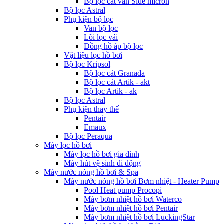
Bộ lọc cát van Side micron
Bộ lọc Astral
Phụ kiện bộ lọc
Van bộ lọc
Lõi lọc vải
Đồng hồ áp bộ lọc
Vật liệu lọc hồ bơi
Bộ lọc Kripsol
Bộ lọc cát Granada
Bộ lọc cát Artik - akt
Bộ lọc Artik - ak
Bộ lọc Astral
Phụ kiện thay thế
Pentair
Emaux
Bộ lọc Peraqua
Máy lọc hồ bơi
Máy lọc hồ bơi gia đình
Máy hút vệ sinh di động
Máy nước nóng hồ bơi & Spa
Máy nước nóng hồ bơi Bơm nhiệt - Heater Pump
Pool Heat pump Procopi
Máy bơm nhiệt hồ bơi Waterco
Máy bơm nhiệt hồ bơi Pentair
Máy bơm nhiệt hồ bơi LuckingStar