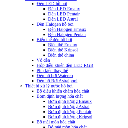
Đèn LED hồ bơi
Đèn LED Emaux
Đèn LED Pentair
Đèn LED Astral
Đèn Halogen hồ bơi
Đèn Halogen Emaux
Đèn Halogen Pentair
Biến thế đèn hồ bơi
Biến thế Emaux
Biến thế Kripsol
Biến thế china
Vỏ đèn
Hộp điều khiển đèn LED RGB
Phụ kiện thay thế
Đèn hồ bơi Waterco
Đèn hồ Bơi Astralpool
Thiết bị xử lý nước hồ bơi
Bộ điều khiển châm hóa chất
Bơm định lượng hóa chất
Bơm định lượng Emaux
Bơm định lượng Astral
Bơm định lượng Pentair
Bơm định lượng Kripsol
Bộ mài mòn hóa chất
Bộ mài mòn hóa chất