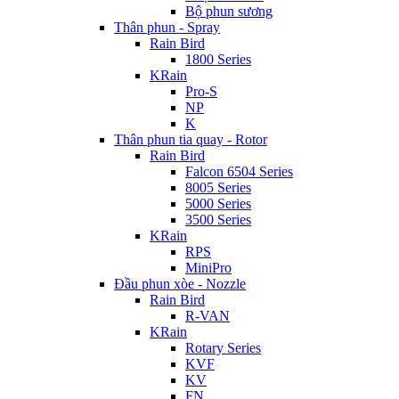
Bộ phun sương
Thân phun - Spray
Rain Bird
1800 Series
KRain
Pro-S
NP
K
Thân phun tia quay - Rotor
Rain Bird
Falcon 6504 Series
8005 Series
5000 Series
3500 Series
KRain
RPS
MiniPro
Đầu phun xòe - Nozzle
Rain Bird
R-VAN
KRain
Rotary Series
KVF
KV
FN