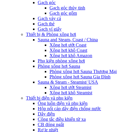
Gạch góc
Gạch góc thủy tinh
Gạch góc gốm
Gạch vảy cá
Gạch thẻ
Gạch vỉ giấy
Thiết bị & Phòng xông hơi
Sauna and Steam- Coast / China
Xông hơi ướt Coast
Xông hơi khô Coast
Xông hơi khô Amazon
Phụ kiện phòng xông hơi
Phòng xông hơi Sauna
Phòng xông hơi Sauna Thương Mại
Phòng xông hơi Sauna Gia Đình
Sauna & Steam - Steamist/ USA
Xông hơi ướt Steamist
Xông hơi khô Steamist
Thiết bị điện và phụ kiện
Ống luồn điện và phụ kiện
Hộp nối cáp dây điện chống nước
Dây điện
Công tắc điều khiển từ xa
CB đóng ngắt
Rơ le nhiệt