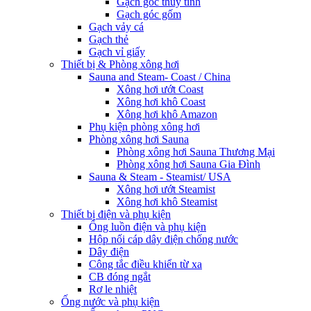
Gạch góc thủy tinh
Gạch góc gốm
Gạch vảy cá
Gạch thẻ
Gạch vỉ giấy
Thiết bị & Phòng xông hơi
Sauna and Steam- Coast / China
Xông hơi ướt Coast
Xông hơi khô Coast
Xông hơi khô Amazon
Phụ kiện phòng xông hơi
Phòng xông hơi Sauna
Phòng xông hơi Sauna Thương Mại
Phòng xông hơi Sauna Gia Đình
Sauna & Steam - Steamist/ USA
Xông hơi ướt Steamist
Xông hơi khô Steamist
Thiết bị điện và phụ kiện
Ống luồn điện và phụ kiện
Hộp nối cáp dây điện chống nước
Dây điện
Công tắc điều khiển từ xa
CB đóng ngắt
Rơ le nhiệt
Ống nước và phụ kiện