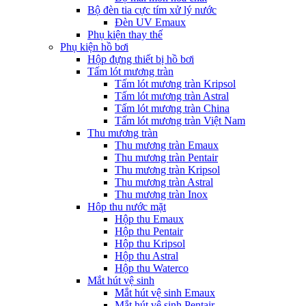
Bộ đèn tia cực tím xử lý nước
Đèn UV Emaux
Phụ kiện thay thế
Phụ kiện hồ bơi
Hộp đựng thiết bị hồ bơi
Tấm lót mương tràn
Tấm lót mương tràn Kripsol
Tấm lót mương tràn Astral
Tấm lót mương tràn China
Tấm lót mương tràn Việt Nam
Thu mương tràn
Thu mương tràn Emaux
Thu mương tràn Pentair
Thu mương tràn Kripsol
Thu mương tràn Astral
Thu mương tràn Inox
Hôp thu nước mặt
Hộp thu Emaux
Hộp thu Pentair
Hộp thu Kripsol
Hộp thu Astral
Hộp thu Waterco
Mắt hút vệ sinh
Mắt hút vệ sinh Emaux
Mắt hút vệ sinh Pentair