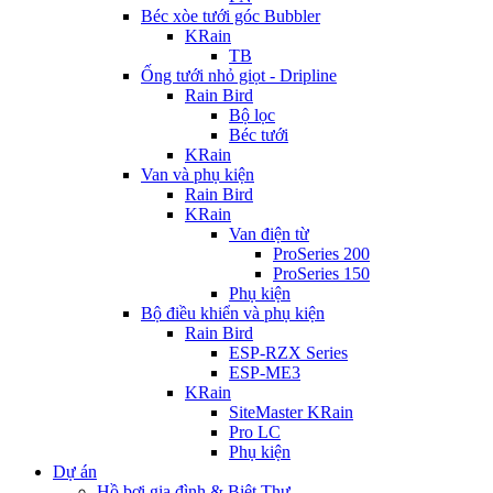
Béc xòe tưới góc Bubbler
KRain
TB
Ống tưới nhỏ giọt - Dripline
Rain Bird
Bộ lọc
Béc tưới
KRain
Van và phụ kiện
Rain Bird
KRain
Van điện từ
ProSeries 200
ProSeries 150
Phụ kiện
Bộ điều khiển và phụ kiện
Rain Bird
ESP-RZX Series
ESP-ME3
KRain
SiteMaster KRain
Pro LC
Phụ kiện
Dự án
Hồ bơi gia đình & Biệt Thự