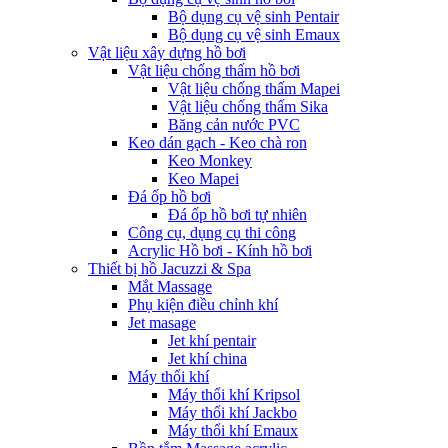
Bộ dụng cụ vệ sinh Pentair
Bộ dụng cụ vệ sinh Emaux
Vật liệu xây dựng hồ bơi
Vật liệu chống thấm hồ bơi
Vật liệu chống thấm Mapei
Vật liệu chống thấm Sika
Băng cản nước PVC
Keo dán gạch - Keo chà ron
Keo Monkey
Keo Mapei
Đá ốp hồ bơi
Đá ốp hồ bơi tự nhiên
Công cụ, dụng cụ thi công
Acrylic Hồ bơi - Kính hồ bơi
Thiết bị hồ Jacuzzi & Spa
Mắt Massage
Phụ kiện điều chỉnh khí
Jet masage
Jet khí pentair
Jet khí china
Máy thổi khí
Máy thổi khí Kripsol
Máy thổi khí Jackbo
Máy thổi khí Emaux