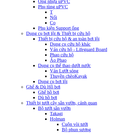
Ống nhựa uPVC
Phụ tùng uPVC
T
Nối
Co
Phụ kiện Support ống
Dụng cụ bơi lội & Thiết bị cứu hộ
Thiết bị cứu hộ & an toàn bơi lội
Dụng cụ cứu hộ khác
Ván cứu hộ - Lifeguard Board
Phao cứu hộ
Áo Phao
Dụng cụ thể thao dưới nước
Ván Lướt sóng
Thuyền chèoKayak
Dụng cụ bơi lội
Ghế & Dù Hồ bơi
Ghế hồ bơi
Dù hồ bơi
Thiết bị tưới cây sân vườn, cảnh quan
Bộ tưới sân vườn
Takagi
Holman
Cuộn vòi tưới
Bộ phun sương