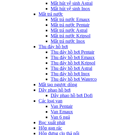
Mắt hút vệ sinh Astral
Mắt hút vệ sinh Inox
Mắt trả nước
Mắt trả nước Emaux
Mắt trả nước Pentair
Mắt trả nước Astral
Mắt trả nước Kripsol
Mắt trả nước Inox
Thu đáy hồ bơi
Thu đáy hồ bơi Pentair
Thu đáy hồ bơi Emaux
Thu đáy hồ bơi Kripsol
Thu đáy hồ bơi Astral
Thu đáy hồ bơi Inox
Thu đáy hồ bơi Waterco
Mắt tạo ngược dòng
Dây phao hồ bơi
Dây phao hồ bơi Dofi
Các loại van
Van Pentair
Van Emaux
Van 6 ngả
Bục xuất phát
Hộp gạn rác
Hộp đựng clo thả nổi