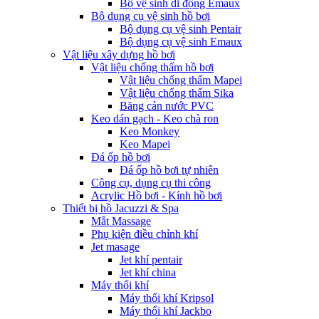
Bộ vệ sinh di động Emaux
Bộ dụng cụ vệ sinh hồ bơi
Bộ dụng cụ vệ sinh Pentair
Bộ dụng cụ vệ sinh Emaux
Vật liệu xây dựng hồ bơi
Vật liệu chống thấm hồ bơi
Vật liệu chống thấm Mapei
Vật liệu chống thấm Sika
Băng cản nước PVC
Keo dán gạch - Keo chà ron
Keo Monkey
Keo Mapei
Đá ốp hồ bơi
Đá ốp hồ bơi tự nhiên
Công cụ, dụng cụ thi công
Acrylic Hồ bơi - Kính hồ bơi
Thiết bị hồ Jacuzzi & Spa
Mắt Massage
Phụ kiện điều chỉnh khí
Jet masage
Jet khí pentair
Jet khí china
Máy thổi khí
Máy thổi khí Kripsol
Máy thổi khí Jackbo