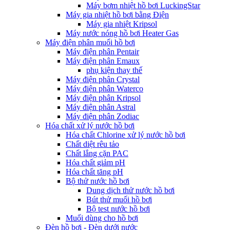
Máy bơm nhiệt hồ bơi LuckingStar
Máy gia nhiệt hồ bơi bằng Điện
Máy gia nhiệt Kripsol
Máy nước nóng hồ bơi Heater Gas
Máy điện phân muối hồ bơi
Máy điện phân Pentair
Máy điện phân Emaux
phụ kiện thay thế
Máy điện phân Crystal
Máy điện phân Waterco
Máy điện phân Kripsol
Máy điện phân Astral
Máy điện phân Zodiac
Hóa chất xử lý nước hồ bơi
Hóa chất Chlorine xử lý nước hồ bơi
Chất diệt rêu tảo
Chất lắng cặn PAC
Hóa chất giảm pH
Hóa chất tăng pH
Bộ thử nước hồ bơi
Dung dịch thử nước hồ bơi
Bút thử muối hồ bơi
Bộ test nước hồ bơi
Muối dùng cho hồ bơi
Đèn hồ bơi - Đèn dưới nước