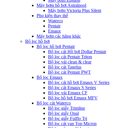
Máy bơm Epsilon
Máy bơm hồ bơi Astralpool
Máy bơm Victoria Plus Silent
Phụ kiện thay thế
Waterco
Pentair
Emaux
Máy bơm các hãng khác
Bộ lọc hồ bơi
Bộ lọc hồ bơi Pentair
Bộ lọc cát Hồ bơi Dollar Pentair
Bộ lọc cát Pentair Triton
Bộ lọc vải clean & clear
Bộ lọc cát Tagelus
Bộ lọc cát Pentair PWT
Bộ lọc Emaux
Bộ lọc cát hồ bơi Emaux V Series
Bộ lọc cát Emaux S Series
Bộ lọc vải Emaux CF
Bô lọc hồ bơi Emaux MFV
Bộ lọc cát Waterco
Bộ lọc giấy Trimline
Bộ lọc giấy Opal
Bộ lọc giấy Fulflo Tri
Bộ lọc cát van Top Micron