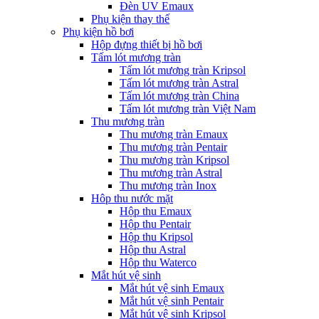
Đèn UV Emaux
Phụ kiện thay thế
Phụ kiện hồ bơi
Hộp đựng thiết bị hồ bơi
Tấm lót mương tràn
Tấm lót mương tràn Kripsol
Tấm lót mương tràn Astral
Tấm lót mương tràn China
Tấm lót mương tràn Việt Nam
Thu mương tràn
Thu mương tràn Emaux
Thu mương tràn Pentair
Thu mương tràn Kripsol
Thu mương tràn Astral
Thu mương tràn Inox
Hôp thu nước mặt
Hộp thu Emaux
Hộp thu Pentair
Hộp thu Kripsol
Hộp thu Astral
Hộp thu Waterco
Mắt hút vệ sinh
Mắt hút vệ sinh Emaux
Mắt hút vệ sinh Pentair
Mắt hút vệ sinh Kripsol