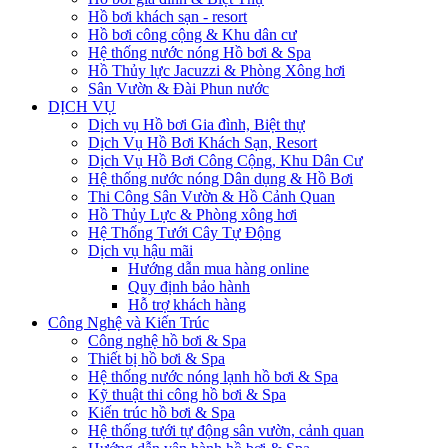
Hồ bơi khách sạn - resort
Hồ bơi công cộng & Khu dân cư
Hệ thống nước nóng Hồ bơi & Spa
Hồ Thủy lực Jacuzzi & Phòng Xông hơi
Sân Vườn & Đài Phun nước
DỊCH VỤ
Dịch vụ Hồ bơi Gia đình, Biệt thự
Dịch Vụ Hồ Bơi Khách Sạn, Resort
Dịch Vụ Hồ Bơi Công Cộng, Khu Dân Cư
Hệ thống nước nóng Dân dụng & Hồ Bơi
Thi Công Sân Vườn & Hồ Cảnh Quan
Hồ Thủy Lực & Phòng xông hơi
Hệ Thống Tưới Cây Tự Động
Dịch vụ hậu mãi
Hướng dẫn mua hàng online
Quy định bảo hành
Hỗ trợ khách hàng
Công Nghệ và Kiến Trúc
Công nghệ hồ bơi & Spa
Thiết bị hồ bơi & Spa
Hệ thống nước nóng lạnh hồ bơi & Spa
Kỹ thuật thi công hồ bơi & Spa
Kiến trúc hồ bơi & Spa
Hệ thống tưới tự động sân vườn, cảnh quan