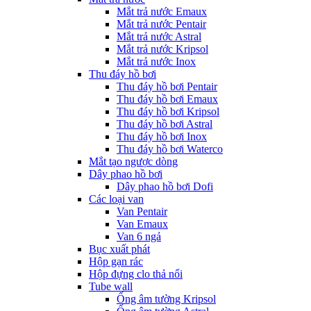
Mắt trả nước Emaux
Mắt trả nước Pentair
Mắt trả nước Astral
Mắt trả nước Kripsol
Mắt trả nước Inox
Thu đáy hồ bơi
Thu đáy hồ bơi Pentair
Thu đáy hồ bơi Emaux
Thu đáy hồ bơi Kripsol
Thu đáy hồ bơi Astral
Thu đáy hồ bơi Inox
Thu đáy hồ bơi Waterco
Mắt tạo ngược dòng
Dây phao hồ bơi
Dây phao hồ bơi Dofi
Các loại van
Van Pentair
Van Emaux
Van 6 ngả
Bục xuất phát
Hộp gạn rác
Hộp đựng clo thả nổi
Tube wall
Ống âm tường Kripsol