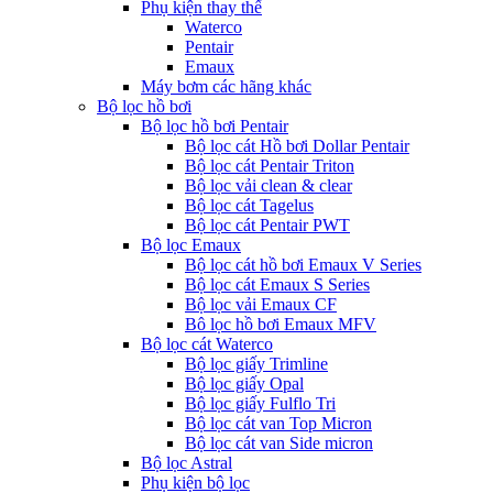
Phụ kiện thay thế
Waterco
Pentair
Emaux
Máy bơm các hãng khác
Bộ lọc hồ bơi
Bộ lọc hồ bơi Pentair
Bộ lọc cát Hồ bơi Dollar Pentair
Bộ lọc cát Pentair Triton
Bộ lọc vải clean & clear
Bộ lọc cát Tagelus
Bộ lọc cát Pentair PWT
Bộ lọc Emaux
Bộ lọc cát hồ bơi Emaux V Series
Bộ lọc cát Emaux S Series
Bộ lọc vải Emaux CF
Bô lọc hồ bơi Emaux MFV
Bộ lọc cát Waterco
Bộ lọc giấy Trimline
Bộ lọc giấy Opal
Bộ lọc giấy Fulflo Tri
Bộ lọc cát van Top Micron
Bộ lọc cát van Side micron
Bộ lọc Astral
Phụ kiện bộ lọc