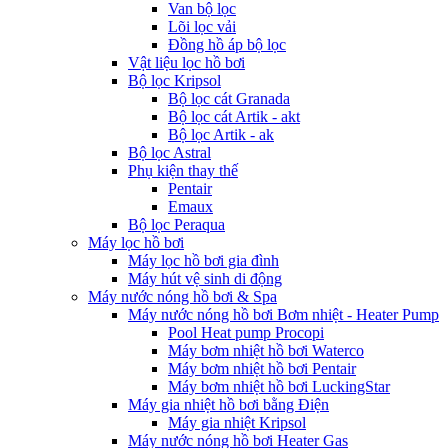
Van bộ lọc
Lõi lọc vải
Đồng hồ áp bộ lọc
Vật liệu lọc hồ bơi
Bộ lọc Kripsol
Bộ lọc cát Granada
Bộ lọc cát Artik - akt
Bộ lọc Artik - ak
Bộ lọc Astral
Phụ kiện thay thế
Pentair
Emaux
Bộ lọc Peraqua
Máy lọc hồ bơi
Máy lọc hồ bơi gia đình
Máy hút vệ sinh di động
Máy nước nóng hồ bơi & Spa
Máy nước nóng hồ bơi Bơm nhiệt - Heater Pump
Pool Heat pump Procopi
Máy bơm nhiệt hồ bơi Waterco
Máy bơm nhiệt hồ bơi Pentair
Máy bơm nhiệt hồ bơi LuckingStar
Máy gia nhiệt hồ bơi bằng Điện
Máy gia nhiệt Kripsol
Máy nước nóng hồ bơi Heater Gas