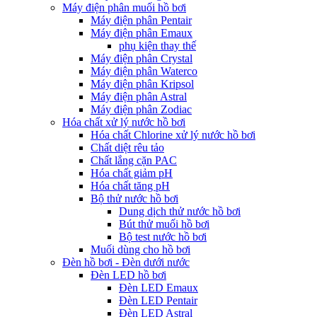
Máy điện phân muối hồ bơi
Máy điện phân Pentair
Máy điện phân Emaux
phụ kiện thay thế
Máy điện phân Crystal
Máy điện phân Waterco
Máy điện phân Kripsol
Máy điện phân Astral
Máy điện phân Zodiac
Hóa chất xử lý nước hồ bơi
Hóa chất Chlorine xử lý nước hồ bơi
Chất diệt rêu tảo
Chất lắng cặn PAC
Hóa chất giảm pH
Hóa chất tăng pH
Bộ thử nước hồ bơi
Dung dịch thử nước hồ bơi
Bút thử muối hồ bơi
Bộ test nước hồ bơi
Muối dùng cho hồ bơi
Đèn hồ bơi - Đèn dưới nước
Đèn LED hồ bơi
Đèn LED Emaux
Đèn LED Pentair
Đèn LED Astral