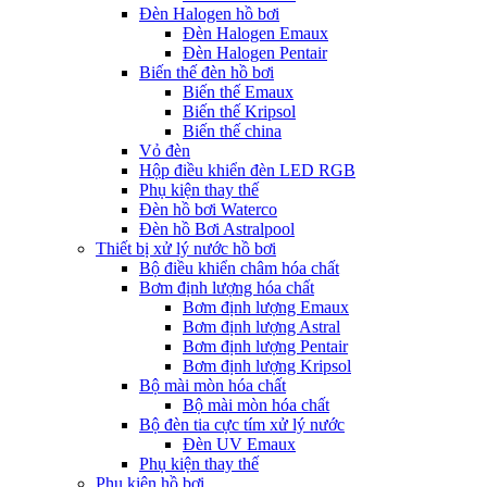
Đèn Halogen hồ bơi
Đèn Halogen Emaux
Đèn Halogen Pentair
Biến thế đèn hồ bơi
Biến thế Emaux
Biến thế Kripsol
Biến thế china
Vỏ đèn
Hộp điều khiển đèn LED RGB
Phụ kiện thay thế
Đèn hồ bơi Waterco
Đèn hồ Bơi Astralpool
Thiết bị xử lý nước hồ bơi
Bộ điều khiển châm hóa chất
Bơm định lượng hóa chất
Bơm định lượng Emaux
Bơm định lượng Astral
Bơm định lượng Pentair
Bơm định lượng Kripsol
Bộ mài mòn hóa chất
Bộ mài mòn hóa chất
Bộ đèn tia cực tím xử lý nước
Đèn UV Emaux
Phụ kiện thay thế
Phụ kiện hồ bơi