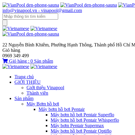
info@vinapool.vn - vinapool@gmail.com
22 Nguyễn Bỉnh Khiêm, Phường Hạnh Thông, Thành phố Hồ Chí M
Giỏ hàng
0969 349 499
Giỏ hàng :
0
Sản phẩm
Trang chủ
GIỚI THIỆU
Giới thiệu Vinapool
Thành viên
Sản phẩm
Máy Bơm hồ bơi
Máy bơm hồ bơi Pentair
Máy bơm hồ bơi Pentair Superflo
Máy bơm hồ bơi Pentair Whisperflo
Máy bơm Pentair Supermax
Máy bơm hồ bơi Pentair Optiflo