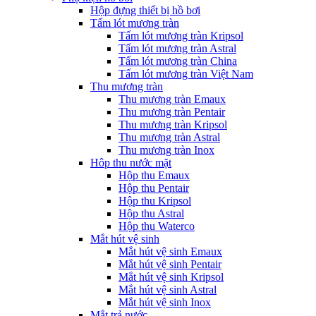
Hộp đựng thiết bị hồ bơi
Tấm lót mương tràn
Tấm lót mương tràn Kripsol
Tấm lót mương tràn Astral
Tấm lót mương tràn China
Tấm lót mương tràn Việt Nam
Thu mương tràn
Thu mương tràn Emaux
Thu mương tràn Pentair
Thu mương tràn Kripsol
Thu mương tràn Astral
Thu mương tràn Inox
Hôp thu nước mặt
Hộp thu Emaux
Hộp thu Pentair
Hộp thu Kripsol
Hộp thu Astral
Hộp thu Waterco
Mắt hút vệ sinh
Mắt hút vệ sinh Emaux
Mắt hút vệ sinh Pentair
Mắt hút vệ sinh Kripsol
Mắt hút vệ sinh Astral
Mắt hút vệ sinh Inox
Mắt trả nước