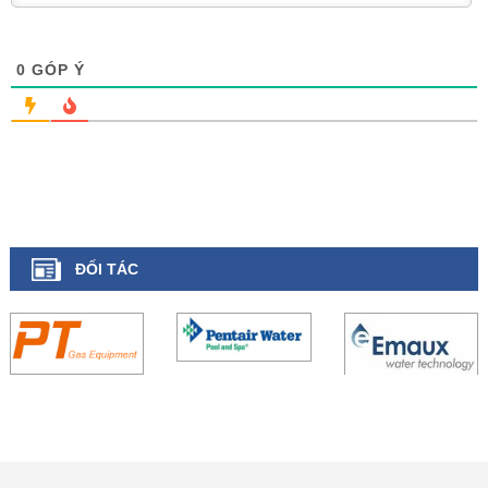
0
GÓP Ý
ĐỐI TÁC