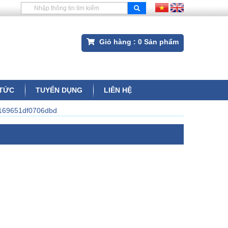
Giỏ hàng :
0
Sản phẩm
 TỨC
TUYỂN DỤNG
LIÊN HỆ
169651df0706dbd