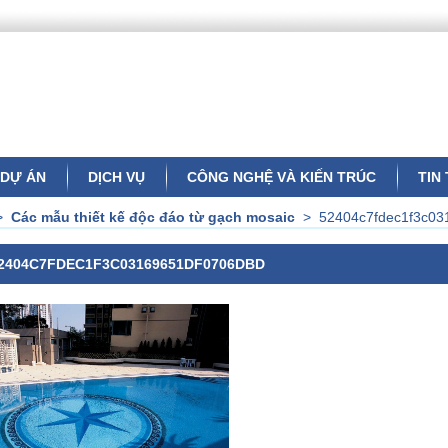
DỰ ÁN
DỊCH VỤ
CÔNG NGHỆ VÀ KIẾN TRÚC
TIN
>
Các mẫu thiết kế độc đáo từ gạch mosaic
>
52404c7fdec1f3c03
2404C7FDEC1F3C03169651DF0706DBD