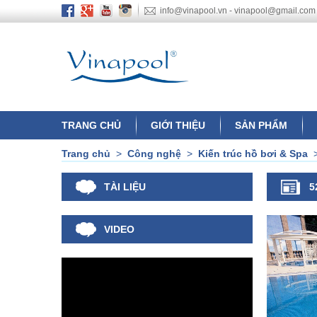
info@vinapool.vn - vinapool@gmail.com
TRANG CHỦ
GIỚI THIỆU
SẢN PHẨM
Trang chủ
>
Công nghệ
>
Kiến trúc hồ bơi & Spa
TÀI LIỆU
5
VIDEO