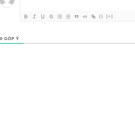
{}
[+]
0
GÓP Ý