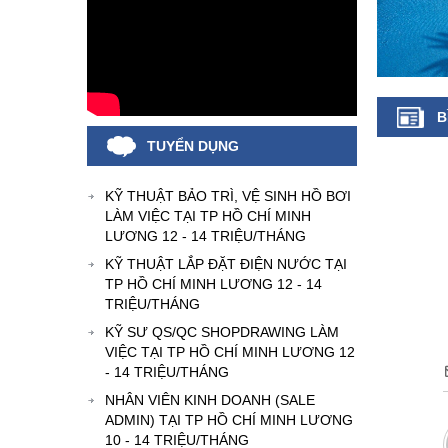
B
TUYỂN DỤNG
KỸ THUẬT BẢO TRÌ, VỆ SINH HỒ BƠI
LÀM VIỆC TẠI TP HỒ CHÍ MINH
LƯƠNG 12 - 14 TRIỆU/THÁNG
KỸ THUẬT LẮP ĐẶT ĐIỆN NƯỚC TẠI
TP HỒ CHÍ MINH LƯƠNG 12 - 14
TRIỆU/THÁNG
KỸ SƯ QS/QC SHOPDRAWING LÀM
VIỆC TẠI TP HỒ CHÍ MINH LƯƠNG 12
- 14 TRIỆU/THÁNG
NHÂN VIÊN KINH DOANH (SALE
ADMIN) TẠI TP HỒ CHÍ MINH LƯƠNG
10 - 14 TRIỆU/THÁNG