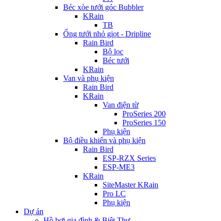
Béc xòe tưới góc Bubbler
KRain
TB
Ống tưới nhỏ giọt - Dripline
Rain Bird
Bộ lọc
Béc tưới
KRain
Van và phụ kiện
Rain Bird
KRain
Van điện từ
ProSeries 200
ProSeries 150
Phụ kiện
Bộ điều khiển và phụ kiện
Rain Bird
ESP-RZX Series
ESP-ME3
KRain
SiteMaster KRain
Pro LC
Phụ kiện
Dự án
Hồ bơi gia đình & Biệt Thự