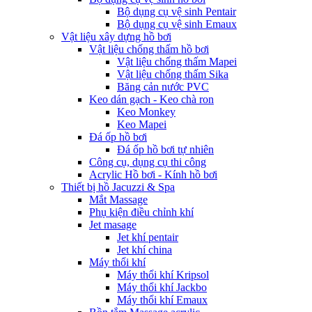
Bộ dụng cụ vệ sinh Pentair
Bộ dụng cụ vệ sinh Emaux
Vật liệu xây dựng hồ bơi
Vật liệu chống thấm hồ bơi
Vật liệu chống thấm Mapei
Vật liệu chống thấm Sika
Băng cản nước PVC
Keo dán gạch - Keo chà ron
Keo Monkey
Keo Mapei
Đá ốp hồ bơi
Đá ốp hồ bơi tự nhiên
Công cụ, dụng cụ thi công
Acrylic Hồ bơi - Kính hồ bơi
Thiết bị hồ Jacuzzi & Spa
Mắt Massage
Phụ kiện điều chỉnh khí
Jet masage
Jet khí pentair
Jet khí china
Máy thổi khí
Máy thổi khí Kripsol
Máy thổi khí Jackbo
Máy thổi khí Emaux