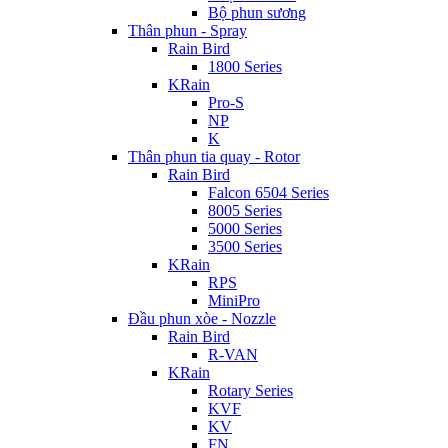
Bộ phun sương
Thân phun - Spray
Rain Bird
1800 Series
KRain
Pro-S
NP
K
Thân phun tia quay - Rotor
Rain Bird
Falcon 6504 Series
8005 Series
5000 Series
3500 Series
KRain
RPS
MiniPro
Đầu phun xòe - Nozzle
Rain Bird
R-VAN
KRain
Rotary Series
KVF
KV
FN