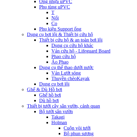
Ống nhựa uPVC
Phụ tùng uPVC
T
Nối
Co
Phụ kiện Support ống
Dụng cụ bơi lội & Thiết bị cứu hộ
Thiết bị cứu hộ & an toàn bơi lội
Dụng cụ cứu hộ khác
Ván cứu hộ - Lifeguard Board
Phao cứu hộ
Áo Phao
Dụng cụ thể thao dưới nước
Ván Lướt sóng
Thuyền chèoKayak
Dụng cụ bơi lội
Ghế & Dù Hồ bơi
Ghế hồ bơi
Dù hồ bơi
Thiết bị tưới cây sân vườn, cảnh quan
Bộ tưới sân vườn
Takagi
Holman
Cuộn vòi tưới
Bộ phun sương