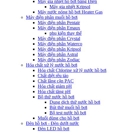
Máy gia nhiệt hồ bơi bằng Điện
Máy gia nhiệt Kripsol
Máy nước nóng hồ bơi Heater Gas
Máy điện phân muối hồ bơi
Máy điện phân Pentair
Máy điện phân Emaux
phụ kiện thay thế
Máy điện phân Crystal
Máy điện phân Waterco
Máy điện phân Kripsol
Máy điện phân Astral
Máy điện phân Zodiac
Hóa chất xử lý nước hồ bơi
Hóa chất Chlorine xử lý nước hồ bơi
Chất diệt rêu tảo
Chất lắng cặn PAC
Hóa chất giảm pH
Hóa chất tăng pH
Bộ thử nước hồ bơi
Dung dịch thử nước hồ bơi
Bút thử muối hồ bơi
Bộ test nước hồ bơi
Muối dùng cho hồ bơi
Đèn hồ bơi - Đèn dưới nước
Đèn LED hồ bơi