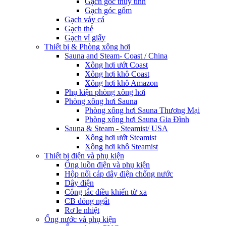
Gạch góc thủy tinh
Gạch góc gốm
Gạch vảy cá
Gạch thẻ
Gạch vỉ giấy
Thiết bị & Phòng xông hơi
Sauna and Steam- Coast / China
Xông hơi ướt Coast
Xông hơi khô Coast
Xông hơi khô Amazon
Phụ kiện phòng xông hơi
Phòng xông hơi Sauna
Phòng xông hơi Sauna Thương Mại
Phòng xông hơi Sauna Gia Đình
Sauna & Steam - Steamist/ USA
Xông hơi ướt Steamist
Xông hơi khô Steamist
Thiết bị điện và phụ kiện
Ống luồn điện và phụ kiện
Hộp nối cáp dây điện chống nước
Dây điện
Công tắc điều khiển từ xa
CB đóng ngắt
Rơ le nhiệt
Ống nước và phụ kiện