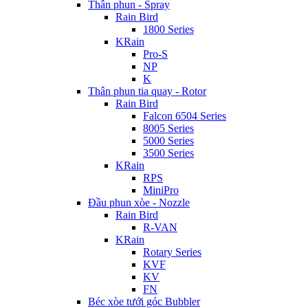
Thân phun - Spray
Rain Bird
1800 Series
KRain
Pro-S
NP
K
Thân phun tia quay - Rotor
Rain Bird
Falcon 6504 Series
8005 Series
5000 Series
3500 Series
KRain
RPS
MiniPro
Đầu phun xòe - Nozzle
Rain Bird
R-VAN
KRain
Rotary Series
KVF
KV
FN
Béc xòe tưới góc Bubbler