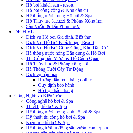
Hồ bơi khách sạn - resort
Hồ bơi công cộng & Khu dân cư
Hệ thống nước nóng Hồ bơi & Spa
Hồ Thủy lực Jacuzzi & Phòng Xông hơi
Sân Vườn & Đài Phun nước
DỊCH VỤ
Dịch vụ Hồ bơi Gia đình, Biệt thự
Dịch Vụ Hồ Bơi Khách Sạn, Resort
Dịch Vụ Hồ Bơi Công Cộng, Khu Dân Cư
Hệ thống nước nóng Dân dụng & Hồ Bơi
Thi Công Sân Vườn & Hồ Cảnh Quan
Hồ Thủy Lực & Phòng xông hơi
Hệ Thống Tưới Cây Tự Động
Dịch vụ hậu mãi
Hướng dẫn mua hàng online
Quy định bảo hành
Hỗ trợ khách hàng
Công Nghệ và Kiến Trúc
Công nghệ hồ bơi & Spa
Thiết bị hồ bơi & Spa
Hệ thống nước nóng lạnh hồ bơi & Spa
Kỹ thuật thi công hồ bơi & Spa
Kiến trúc hồ bơi & Spa
Hệ thống tưới tự động sân vườn, cảnh quan