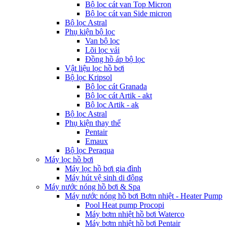
Bộ lọc cát van Top Micron
Bộ lọc cát van Side micron
Bộ lọc Astral
Phụ kiện bộ lọc
Van bộ lọc
Lõi lọc vải
Đồng hồ áp bộ lọc
Vật liệu lọc hồ bơi
Bộ lọc Kripsol
Bộ lọc cát Granada
Bộ lọc cát Artik - akt
Bộ lọc Artik - ak
Bộ lọc Astral
Phụ kiện thay thế
Pentair
Emaux
Bộ lọc Peraqua
Máy lọc hồ bơi
Máy lọc hồ bơi gia đình
Máy hút vệ sinh di động
Máy nước nóng hồ bơi & Spa
Máy nước nóng hồ bơi Bơm nhiệt - Heater Pump
Pool Heat pump Procopi
Máy bơm nhiệt hồ bơi Waterco
Máy bơm nhiệt hồ bơi Pentair