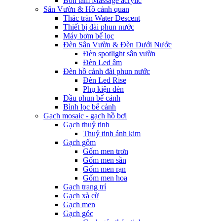
Bồn tắm Massage acrylic
Sân Vườn & Hồ cảnh quan
Thác tràn Water Descent
Thiết bị đài phun nước
Máy bơm bể lọc
Đèn Sân Vườn & Đèn Dưới Nước
Đèn spotlight sân vườn
Đèn Led âm
Đèn hồ cảnh đài phun nước
Đèn Led Rise
Phụ kiện đèn
Đầu phun bể cảnh
Bình lọc bể cảnh
Gạch mosaic - gạch hồ bơi
Gạch thuỷ tinh
Thuỷ tinh ánh kim
Gạch gốm
Gốm men trơn
Gốm men sần
Gốm men rạn
Gốm men hoa
Gạch trang trí
Gạch xà cừ
Gạch men
Gạch góc