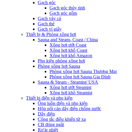
Gạch góc
Gạch góc thủy tinh
Gạch góc gốm
Gạch vảy cá
Gạch thẻ
Gạch vỉ giấy
Thiết bị & Phòng xông hơi
Sauna and Steam- Coast / China
Xông hơi ướt Coast
Xông hơi khô Coast
Xông hơi khô Amazon
Phụ kiện phòng xông hơi
Phòng xông hơi Sauna
Phòng xông hơi Sauna Thương Mại
Phòng xông hơi Sauna Gia Đình
Sauna & Steam - Steamist/ USA
Xông hơi ướt Steamist
Xông hơi khô Steamist
Thiết bị điện và phụ kiện
Ống luồn điện và phụ kiện
Hộp nối cáp dây điện chống nước
Dây điện
Công tắc điều khiển từ xa
CB đóng ngắt
Rơ le nhiệt