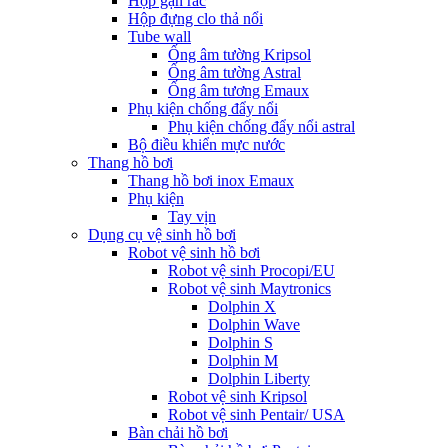
Hộp gạn rác
Hộp đựng clo thả nổi
Tube wall
Ống âm tường Kripsol
Ống âm tường Astral
Ống âm tương Emaux
Phụ kiện chống đẩy nổi
Phụ kiện chống đẩy nổi astral
Bộ điều khiển mực nước
Thang hồ bơi
Thang hồ bơi inox Emaux
Phụ kiện
Tay vịn
Dụng cụ vệ sinh hồ bơi
Robot vệ sinh hồ bơi
Robot vệ sinh Procopi/EU
Robot vệ sinh Maytronics
Dolphin X
Dolphin Wave
Dolphin S
Dolphin M
Dolphin Liberty
Robot vệ sinh Kripsol
Robot vệ sinh Pentair/ USA
Bàn chải hồ bơi