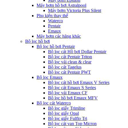
Máy bơm Epsilon
Máy bơm hồ bơi Astralpool
Máy bơm Victoria Plus Silent
Phụ kiện thay thế
Waterco
Pentair
Emaux
Máy bơm các hãng khác
Bộ lọc hồ bơi
Bộ lọc hồ bơi Pentair
Bộ lọc cát Hồ bơi Dollar Pentair
Bộ lọc cát Pentair Triton
Bộ lọc vải clean & clear
Bộ lọc cát Tagelus
Bộ lọc cát Pentair PWT
Bộ lọc Emaux
Bộ lọc cát hồ bơi Emaux V Series
Bộ lọc cát Emaux S Series
Bộ lọc vải Emaux CF
Bô lọc hồ bơi Emaux MFV
Bộ lọc cát Waterco
Bộ lọc giấy Trimline
Bộ lọc giấy Opal
Bộ lọc giấy Fulflo Tri
Bộ lọc cát van Top Micron