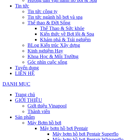
Hướng dẫn vận hành hồ bơi & Spa
Tin tức
Tin tức công ty
Tin tức ngành hồ bơi và spa
Thể thao & Đời Sống
Thể Thao & Sức khỏe
Kiến thức về Bơi lội & Spa
Khám phá & Trải nghiệm
BLog Kiến trúc Xây dựng
Kinh nghiệm Hay
Khoa Học & Môi Trường
Góc nhìn cuộc sống
Tuyển dụng
LIÊN HỆ
DANH MỤC
Trang chủ
GIỚI THIỆU
Giới thiệu Vinapool
Thành viên
Sản phẩm
Máy Bơm hồ bơi
Máy bơm hồ bơi Pentair
Máy bơm hồ bơi Pentair Superflo
Máy bơm hồ bơi Pentair Whisperflo