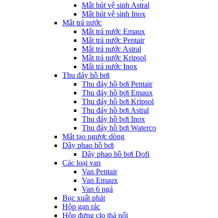
Mắt hút vệ sinh Astral
Mắt hút vệ sinh Inox
Mắt trả nước
Mắt trả nước Emaux
Mắt trả nước Pentair
Mắt trả nước Astral
Mắt trả nước Kripsol
Mắt trả nước Inox
Thu đáy hồ bơi
Thu đáy hồ bơi Pentair
Thu đáy hồ bơi Emaux
Thu đáy hồ bơi Kripsol
Thu đáy hồ bơi Astral
Thu đáy hồ bơi Inox
Thu đáy hồ bơi Waterco
Mắt tạo ngược dòng
Dây phao hồ bơi
Dây phao hồ bơi Dofi
Các loại van
Van Pentair
Van Emaux
Van 6 ngả
Bục xuất phát
Hộp gạn rác
Hộp đựng clo thả nổi