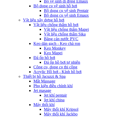
Bộ vệ sinh di động Emaux
Bộ dụng cụ vệ sinh hồ bơi
Bộ dụng cụ vệ sinh Pentair
Bộ dụng cụ vệ sinh Emaux
Vật liệu xây dựng hồ bơi
Vật liệu chống thấm hồ bơi
Vật liệu chống thấm Mapei
Vật liệu chống thấm Sika
Băng cản nước PVC
Keo dán gạch - Keo chà ron
Keo Monkey
Keo Mapei
Đá ốp hồ bơi
Đá ốp hồ bơi tự nhiên
Công cụ, dụng cụ thi công
Acrylic Hồ bơi - Kính hồ bơi
Thiết bị hồ Jacuzzi & Spa
Mắt Massage
Phụ kiện điều chỉnh khí
Jet masage
Jet khí pentair
Jet khí china
Máy thổi khí
Máy thổi khí Kripsol
Máy thổi khí Jackbo