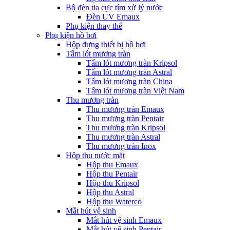
Bộ đèn tia cực tím xử lý nước
Đèn UV Emaux
Phụ kiện thay thế
Phụ kiện hồ bơi
Hộp đựng thiết bị hồ bơi
Tấm lót mương tràn
Tấm lót mương tràn Kripsol
Tấm lót mương tràn Astral
Tấm lót mương tràn China
Tấm lót mương tràn Việt Nam
Thu mương tràn
Thu mương tràn Emaux
Thu mương tràn Pentair
Thu mương tràn Kripsol
Thu mương tràn Astral
Thu mương tràn Inox
Hôp thu nước mặt
Hộp thu Emaux
Hộp thu Pentair
Hộp thu Kripsol
Hộp thu Astral
Hộp thu Waterco
Mắt hút vệ sinh
Mắt hút vệ sinh Emaux
Mắt hút vệ sinh Pentair