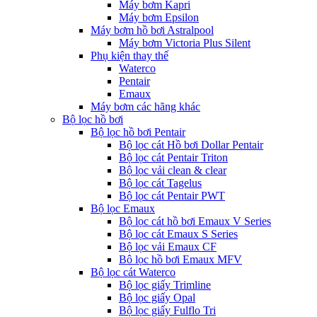
Máy bơm Kapri
Máy bơm Epsilon
Máy bơm hồ bơi Astralpool
Máy bơm Victoria Plus Silent
Phụ kiện thay thế
Waterco
Pentair
Emaux
Máy bơm các hãng khác
Bộ lọc hồ bơi
Bộ lọc hồ bơi Pentair
Bộ lọc cát Hồ bơi Dollar Pentair
Bộ lọc cát Pentair Triton
Bộ lọc vải clean & clear
Bộ lọc cát Tagelus
Bộ lọc cát Pentair PWT
Bộ lọc Emaux
Bộ lọc cát hồ bơi Emaux V Series
Bộ lọc cát Emaux S Series
Bộ lọc vải Emaux CF
Bô lọc hồ bơi Emaux MFV
Bộ lọc cát Waterco
Bộ lọc giấy Trimline
Bộ lọc giấy Opal
Bộ lọc giấy Fulflo Tri