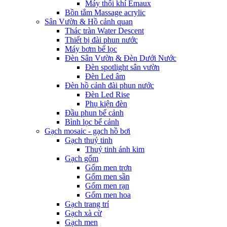
Máy thổi khí Emaux
Bồn tắm Massage acrylic
Sân Vườn & Hồ cảnh quan
Thác tràn Water Descent
Thiết bị đài phun nước
Máy bơm bể lọc
Đèn Sân Vườn & Đèn Dưới Nước
Đèn spotlight sân vườn
Đèn Led âm
Đèn hồ cảnh đài phun nước
Đèn Led Rise
Phụ kiện đèn
Đầu phun bể cảnh
Bình lọc bể cảnh
Gạch mosaic - gạch hồ bơi
Gạch thuỷ tinh
Thuỷ tinh ánh kim
Gạch gốm
Gốm men trơn
Gốm men sần
Gốm men rạn
Gốm men hoa
Gạch trang trí
Gạch xà cừ
Gạch men