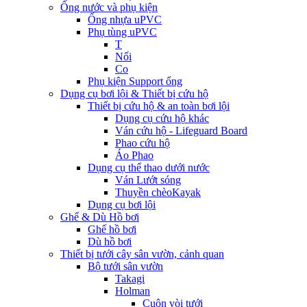
Ống nước và phụ kiện
Ống nhựa uPVC
Phụ tùng uPVC
T
Nối
Co
Phụ kiện Support ống
Dụng cụ bơi lội & Thiết bị cứu hộ
Thiết bị cứu hộ & an toàn bơi lội
Dụng cụ cứu hộ khác
Ván cứu hộ - Lifeguard Board
Phao cứu hộ
Áo Phao
Dụng cụ thể thao dưới nước
Ván Lướt sóng
Thuyền chèoKayak
Dụng cụ bơi lội
Ghế & Dù Hồ bơi
Ghế hồ bơi
Dù hồ bơi
Thiết bị tưới cây sân vườn, cảnh quan
Bộ tưới sân vườn
Takagi
Holman
Cuộn vòi tưới