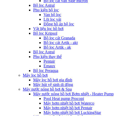
Bộ lọc cát van Side micron
Bộ lọc Astral
Phụ kiện bộ lọc
Van bộ lọc
Lõi lọc vải
Đồng hồ áp bộ lọc
Vật liệu lọc hồ bơi
Bộ lọc Kripsol
Bộ lọc cát Granada
Bộ lọc cát Artik - akt
Bộ lọc Artik - ak
Bộ lọc Astral
Phụ kiện thay thế
Pentair
Emaux
Bộ lọc Peraqua
Máy lọc hồ bơi
Máy lọc hồ bơi gia đình
Máy hút vệ sinh di động
Máy nước nóng hồ bơi & Spa
Máy nước nóng hồ bơi Bơm nhiệt - Heater Pump
Pool Heat pump Procopi
Máy bơm nhiệt hồ bơi Waterco
Máy bơm nhiệt hồ bơi Pentair
Máy bơm nhiệt hồ bơi LuckingStar