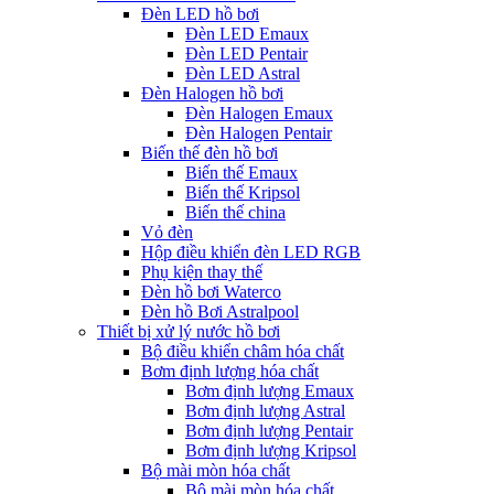
Đèn LED hồ bơi
Đèn LED Emaux
Đèn LED Pentair
Đèn LED Astral
Đèn Halogen hồ bơi
Đèn Halogen Emaux
Đèn Halogen Pentair
Biến thế đèn hồ bơi
Biến thế Emaux
Biến thế Kripsol
Biến thế china
Vỏ đèn
Hộp điều khiển đèn LED RGB
Phụ kiện thay thế
Đèn hồ bơi Waterco
Đèn hồ Bơi Astralpool
Thiết bị xử lý nước hồ bơi
Bộ điều khiển châm hóa chất
Bơm định lượng hóa chất
Bơm định lượng Emaux
Bơm định lượng Astral
Bơm định lượng Pentair
Bơm định lượng Kripsol
Bộ mài mòn hóa chất
Bộ mài mòn hóa chất