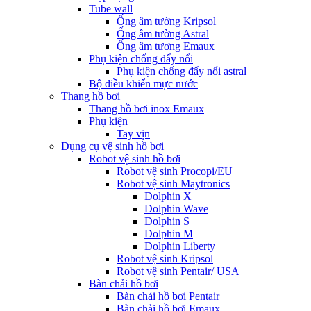
Tube wall
Ống âm tường Kripsol
Ống âm tường Astral
Ống âm tương Emaux
Phụ kiện chống đẩy nổi
Phụ kiện chống đẩy nổi astral
Bộ điều khiển mực nước
Thang hồ bơi
Thang hồ bơi inox Emaux
Phụ kiện
Tay vịn
Dụng cụ vệ sinh hồ bơi
Robot vệ sinh hồ bơi
Robot vệ sinh Procopi/EU
Robot vệ sinh Maytronics
Dolphin X
Dolphin Wave
Dolphin S
Dolphin M
Dolphin Liberty
Robot vệ sinh Kripsol
Robot vệ sinh Pentair/ USA
Bàn chải hồ bơi
Bàn chải hồ bơi Pentair
Bàn chải hồ bơi Emaux