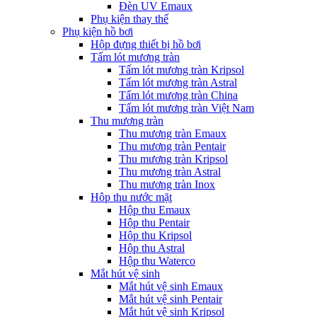
Đèn UV Emaux
Phụ kiện thay thế
Phụ kiện hồ bơi
Hộp đựng thiết bị hồ bơi
Tấm lót mương tràn
Tấm lót mương tràn Kripsol
Tấm lót mương tràn Astral
Tấm lót mương tràn China
Tấm lót mương tràn Việt Nam
Thu mương tràn
Thu mương tràn Emaux
Thu mương tràn Pentair
Thu mương tràn Kripsol
Thu mương tràn Astral
Thu mương tràn Inox
Hôp thu nước mặt
Hộp thu Emaux
Hộp thu Pentair
Hộp thu Kripsol
Hộp thu Astral
Hộp thu Waterco
Mắt hút vệ sinh
Mắt hút vệ sinh Emaux
Mắt hút vệ sinh Pentair
Mắt hút vệ sinh Kripsol