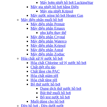
Máy bơm nhiệt hồ bơi LuckingStar
Máy gia nhiệt hồ bơi bằng Điện
Máy gia nhiệt Kripsol
Máy nước nóng hồ bơi Heater Gas
Máy điện phân muối hồ bơi
Máy điện phân Pentair
Máy điện phân Emaux
phụ kiện thay thế
Máy điện phân Crystal
Máy điện phân Waterco
Máy điện phân Kripsol
Máy điện phân Astral
Máy điện phân Zodiac
Hóa chất xử lý nước hồ bơi
Hóa chất Chlorine xử lý nước hồ bơi
Chất diệt rêu tảo
Chất lắng cặn PAC
Hóa chất giảm pH
Hóa chất tăng pH
Bộ thử nước hồ bơi
Dung dịch thử nước hồ bơi
Bút thử muối hồ bơi
Bộ test nước hồ bơi
Muối dùng cho hồ bơi
Đèn hồ bơi - Đèn dưới nước