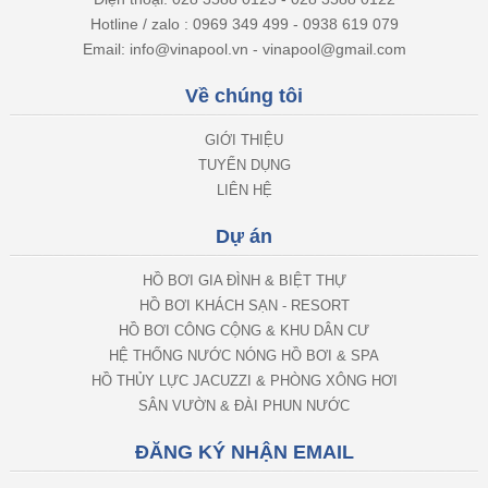
Hotline / zalo : 0969 349 499 - 0938 619 079
Email: info@vinapool.vn - vinapool@gmail.com
Về chúng tôi
GIỚI THIỆU
TUYỂN DỤNG
LIÊN HỆ
Dự án
HỒ BƠI GIA ĐÌNH & BIỆT THỰ
HỒ BƠI KHÁCH SẠN - RESORT
HỒ BƠI CÔNG CỘNG & KHU DÂN CƯ
HỆ THỐNG NƯỚC NÓNG HỒ BƠI & SPA
HỒ THỦY LỰC JACUZZI & PHÒNG XÔNG HƠI
SÂN VƯỜN & ĐÀI PHUN NƯỚC
ĐĂNG KÝ NHẬN EMAIL