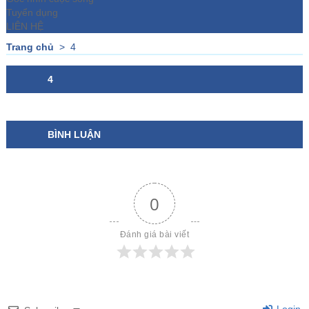
Tuyển dụng
LIÊN HỆ
Trang chủ
>
4
4
BÌNH LUẬN
0
Đánh giá bài viết