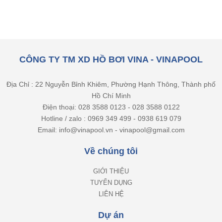
CÔNG TY TM XD HỒ BƠI VINA - VINAPOOL
Địa Chỉ : 22 Nguyễn Bỉnh Khiêm, Phường Hạnh Thông, Thành phố
Hồ Chí Minh
Điện thoại: 028 3588 0123 - 028 3588 0122
Hotline / zalo : 0969 349 499 - 0938 619 079
Email: info@vinapool.vn - vinapool@gmail.com
Về chúng tôi
GIỚI THIỆU
TUYỂN DỤNG
LIÊN HỆ
Dự án