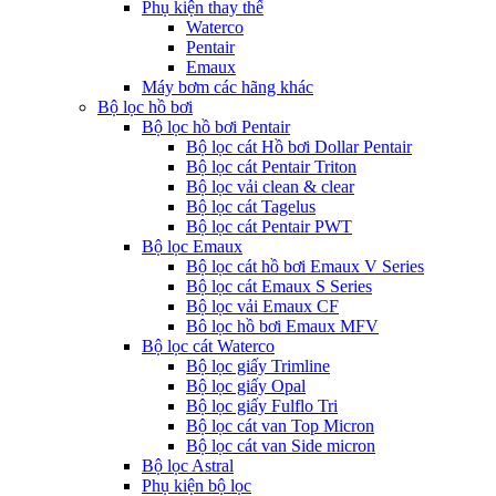
Phụ kiện thay thế
Waterco
Pentair
Emaux
Máy bơm các hãng khác
Bộ lọc hồ bơi
Bộ lọc hồ bơi Pentair
Bộ lọc cát Hồ bơi Dollar Pentair
Bộ lọc cát Pentair Triton
Bộ lọc vải clean & clear
Bộ lọc cát Tagelus
Bộ lọc cát Pentair PWT
Bộ lọc Emaux
Bộ lọc cát hồ bơi Emaux V Series
Bộ lọc cát Emaux S Series
Bộ lọc vải Emaux CF
Bô lọc hồ bơi Emaux MFV
Bộ lọc cát Waterco
Bộ lọc giấy Trimline
Bộ lọc giấy Opal
Bộ lọc giấy Fulflo Tri
Bộ lọc cát van Top Micron
Bộ lọc cát van Side micron
Bộ lọc Astral
Phụ kiện bộ lọc