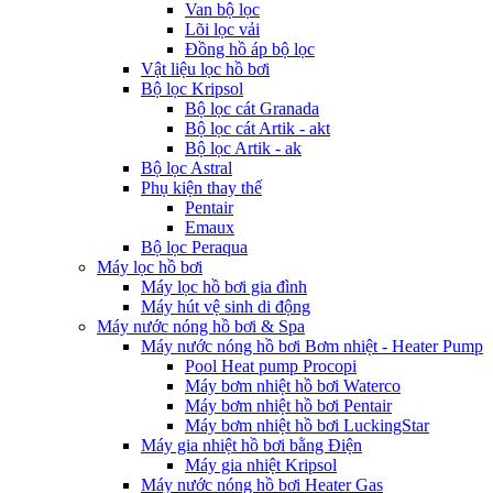
Van bộ lọc
Lõi lọc vải
Đồng hồ áp bộ lọc
Vật liệu lọc hồ bơi
Bộ lọc Kripsol
Bộ lọc cát Granada
Bộ lọc cát Artik - akt
Bộ lọc Artik - ak
Bộ lọc Astral
Phụ kiện thay thế
Pentair
Emaux
Bộ lọc Peraqua
Máy lọc hồ bơi
Máy lọc hồ bơi gia đình
Máy hút vệ sinh di động
Máy nước nóng hồ bơi & Spa
Máy nước nóng hồ bơi Bơm nhiệt - Heater Pump
Pool Heat pump Procopi
Máy bơm nhiệt hồ bơi Waterco
Máy bơm nhiệt hồ bơi Pentair
Máy bơm nhiệt hồ bơi LuckingStar
Máy gia nhiệt hồ bơi bằng Điện
Máy gia nhiệt Kripsol
Máy nước nóng hồ bơi Heater Gas