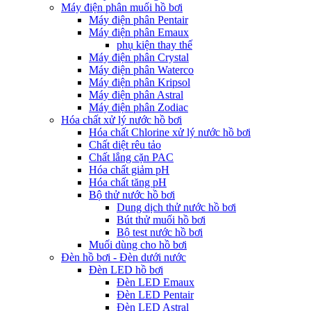
Máy điện phân muối hồ bơi
Máy điện phân Pentair
Máy điện phân Emaux
phụ kiện thay thế
Máy điện phân Crystal
Máy điện phân Waterco
Máy điện phân Kripsol
Máy điện phân Astral
Máy điện phân Zodiac
Hóa chất xử lý nước hồ bơi
Hóa chất Chlorine xử lý nước hồ bơi
Chất diệt rêu tảo
Chất lắng cặn PAC
Hóa chất giảm pH
Hóa chất tăng pH
Bộ thử nước hồ bơi
Dung dịch thử nước hồ bơi
Bút thử muối hồ bơi
Bộ test nước hồ bơi
Muối dùng cho hồ bơi
Đèn hồ bơi - Đèn dưới nước
Đèn LED hồ bơi
Đèn LED Emaux
Đèn LED Pentair
Đèn LED Astral