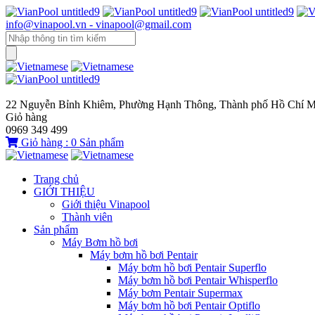
info@vinapool.vn - vinapool@gmail.com
22 Nguyễn Bỉnh Khiêm, Phường Hạnh Thông, Thành phố Hồ Chí M
Giỏ hàng
0969 349 499
Giỏ hàng :
0
Sản phẩm
Trang chủ
GIỚI THIỆU
Giới thiệu Vinapool
Thành viên
Sản phẩm
Máy Bơm hồ bơi
Máy bơm hồ bơi Pentair
Máy bơm hồ bơi Pentair Superflo
Máy bơm hồ bơi Pentair Whisperflo
Máy bơm Pentair Supermax
Máy bơm hồ bơi Pentair Optiflo