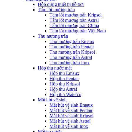
Hộp đựng thiết bị hồ bơi
Tấm lót mương tràn
Tấm lót mương tràn Kripsol
Tấm lót mương tràn Astral
Tấm lót mương tràn China
Tấm lót mương tràn Việt Nam
Thu mương tràn
Thu mương tràn Emaux
Thu mương tràn Pentair
Thu mương tràn Kripsol
Thu mương tràn Astral
Thu mương tràn Inox
Hôp thu nước mặt
Hộp thu Emaux
Hộp thu Pentair
Hộp thu Kripsol
Hộp thu Astral
Hộp thu Waterco
Mắt hút vệ sinh
Mắt hút vệ sinh Emaux
Mắt hút vệ sinh Pentair
Mắt hút vệ sinh Kripsol
Mắt hút vệ sinh Astral
Mắt hút vệ sinh Inox
Mắt trả nước