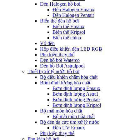
Đèn Halogen hồ bơi
Đèn Halogen Emaux
Đèn Halogen Pentair
Biến thế đèn hồ bơi
Biến thế Emaux
Biến thế Kripsol
Biến thế china
Vỏ đèn
Hộp điều khiển đèn LED RGB
Phụ kiện thay thế
Đèn hồ bơi Waterco
Đèn hồ Bơi Astralpool
Thiết bị xử lý nước hồ bơi
Bộ điều khiển châm hóa chất
Bơm định lượng hóa chất
Bơm định lượng Emaux
Bơm định lượng Astral
Bơm định lượng Pentair
Bơm định lượng Kripsol
Bộ mài mòn hóa chất
Bộ mài mòn hóa chất
Bộ đèn tia cực tím xử lý nước
Đèn UV Emaux
Phụ kiện thay thế
Phụ kiện hồ bơi